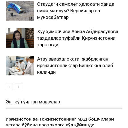
Оқтаудаги самолёт ҳалокати ҳақида
нима маълум? Версиялар ва
муносабатлар
Ҳуқуқ ҳимоячиси Азиза Абдирасулова
таҳдидлар туфайли Қирғизистонни
тарк этди
Ақтау авиаҳалокати: жабрланган
қирғизистонликлар Бишкекка олиб
келинди
Энг кўп ўқилган мавзулар
Қирғизистон ва Тожикистоннинг МХДҚ бошчилари
чегара бўйича протоколга қўл қўйишди