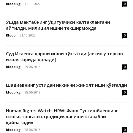
kloop.kg
-
15.11.2022
0
Ўшда мактабнинг ўқитувчиси калтаклангани
айтилди, милиция ишни текширмоқда
Kloop
-
31.10.2022
0
Суд Исаевга қарши ишни тўхтатди (лекин у тергов
изоляторида қолади)
kloop.kg
-
29.06.2018
0
Шадиевнинг устидан иккинчи жиноят иши қўзғалди
kloop.kg
-
28.06.2018
0
Human Rights Watch: HRW: Фаол Тунгишбаевнинг
Қозоғистонга экстрадицияланиши «ғазабни
қайнатади»
kloop.kg
-
28.06.2018
0