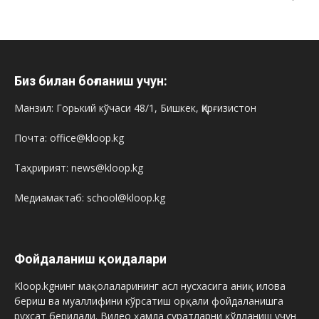
Биз билан боғланиш учун:
Манзил: Горький кўчаси 48/1, Бишкек, Қирғизистон
Почта: office@kloop.kg
Таҳририят: news@kloop.kg
Медиамактаб: school@kloop.kg
Фойдаланиш қоидалари
Kloop.kgнинг мақолаларининг асл нусхасига аниқ илова
бериш ва муаллифини кўрсатиш орқали фойдаланишга
рухсат берилади. Видео ҳамда суратларни қўлланиш учун