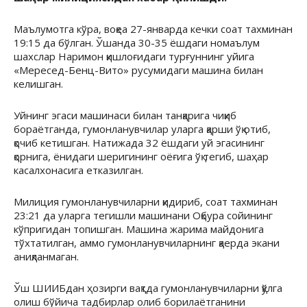
Маълумотга кўра, воқеа 27-январда кечки соат тахминан
19:15 да бўлган. Ўшанда 30-35 ёшдаги номаълум
шахслар Наримон қишлоғидаги турғуннинг уйига
«Мересед-Бенц-Вито» русумидаги машина билан
келишган.
Уйнинг эгаси машинаси билан танқарига чиқиб
бораётганда, гумонланувчилар уларга қарши ўқ отиб,
қочиб кетишган. Натижада 32 ёшдаги уй эгасининг
қорнига, ёнидаги шеригининг оёғига ўқ тегиб, шаҳар
касалхонасига етказилган.
Милиция гумонланувчиларни қидириб, соат тахминан
23:21 да уларга тегишли машинани Оқбура сойининг
кўпригидан топишган. Машина жарима майдонига
тўхтатилган, аммо гумонланувчиларнинг қаерда экани
аниқланмаган.
Ўш ШИИБдан ҳозирги вақтда гумонланувчиларни қўлга
олиш бўйича тадбирлар олиб борилаётганини