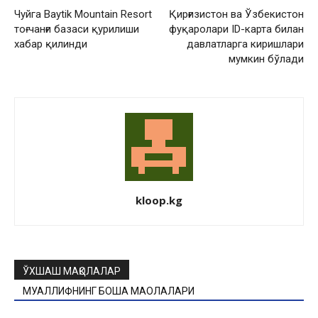
Чуйга Baуtik Mountain Resort
Қирғизистон ва Ўзбекистон
тоғ чанғи базаси қурилиши
фуқаролари ID-карта билан
хабар қилинди
давлатларга киришлари
мумкин бўлади
kloop.kg
ЎХШАШ МАҚОЛАЛАР
МУАЛЛИФНИНГ БОШҚА МАҚОЛАЛАРИ