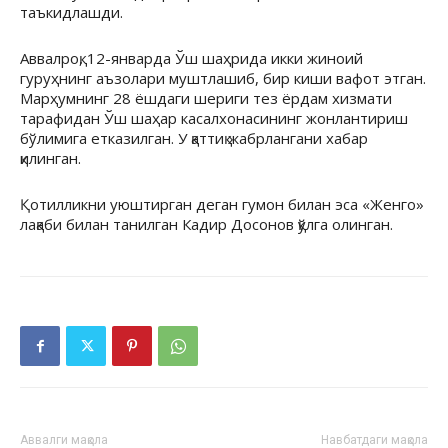
таъкидлашди.
Аввалроқ, 12-январда Ўш шаҳрида икки жиноий
гуруҳнинг аъзолари муштлашиб, бир киши вафот этган.
Марҳумнинг 28 ёшдаги шериги тез ёрдам хизмати
тарафидан Ўш шаҳар касалхонасининг жонлантириш
бўлимига етказилган. У қаттиқ жабрлангани хабар
қилинган.
Қотилликни уюштирган деган гумон билан эса «Женго»
лақаби билан танилган Кадир Досонов қўлга олинган.
Аввалги мақола
Навбатдаги мақола