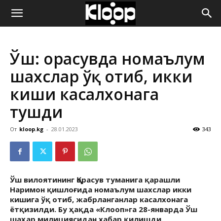
ҚИРҒИЗИСТОН
Ўш: Қорасувда номаълум
ЯНГИЛИКЛАРИ
шахслар ўқ отиб, икки
киши касалхонага
тушди
От
kloop.kg
-
28.01.2023
343
Ўш вилоятининг Қорасув туманига қарашли
Наримон қишлоғида номаълум шахслар икки
кишига ўқ отиб, жабрланганлар касалхонага
ётқизилди. Бу ҳақда «Клооп»га 28-январда Ўш
шаҳар милициясидан хабар қилишди.