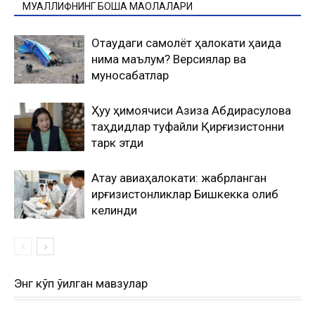
МУАЛЛИФНИНГ БОШҚА МАҚОЛАЛАРИ
Оқтаудаги самолёт ҳалокати ҳақида
нима маълум? Версиялар ва
муносабатлар
Ҳуқуқ ҳимоячиси Азиза Абдирасулова
таҳдидлар туфайли Қирғизистонни
тарк этди
Ақтау авиаҳалокати: жабрланган
қирғизистонликлар Бишкекка олиб
келинди
Энг кўп ўқилган мавзулар