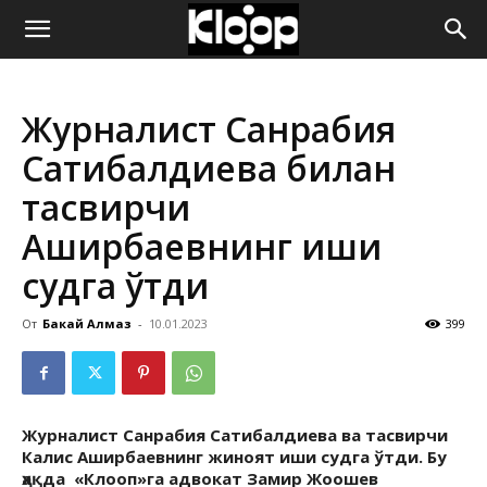
ҚИРҒИЗИСТОН
Журналист Санрабия
ЯНГИЛИКЛАРИ
Сатибалдиева билан
тасвирчи
Аширбаевнинг иши
судга ўтди
От
Бакай Алмаз
-
10.01.2023
399
Журналист Санрабия Сатибалдиева ва тасвирчи
Калис Аширбаевнинг жиноят иши судга ўтди. Бу
ҳақда «Клооп»га адвокат Замир Жоошев