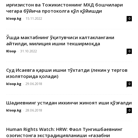
Қирғизистон ва Тожикистоннинг МХДҚ бошчилари
чегара бўйича протоколга қўл қўйишди
kloop.kg
-
15.11.2022
0
Ўшда мактабнинг ўқитувчиси калтаклангани
айтилди, милиция ишни текширмоқда
Kloop
-
31.10.2022
0
Суд Исаевга қарши ишни тўхтатди (лекин у тергов
изоляторида қолади)
kloop.kg
-
29.06.2018
0
Шадиевнинг устидан иккинчи жиноят иши қўзғалди
kloop.kg
-
28.06.2018
0
Human Rights Watch: HRW: Фаол Тунгишбаевнинг
Қозоғистонга экстрадицияланиши «ғазабни