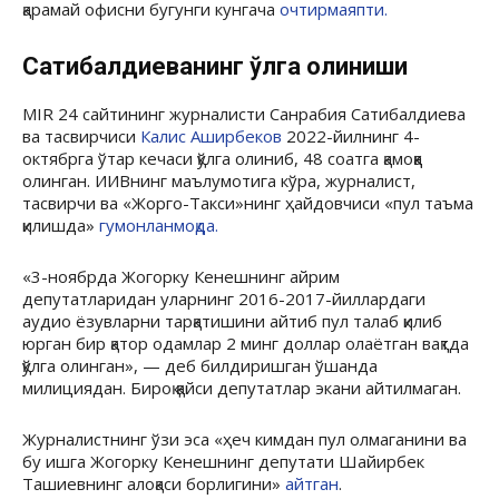
қарамай офисни бугунги кунгача
очтирмаяпти.
Сатибалдиеванинг қўлга олиниши
MIR 24 сайтининг журналисти Санрабия Сатибалдиева
ва тасвирчиси
Калис Аширбеков
2022-йилнинг 4-
октябрга ўтар кечаси қўлга олиниб, 48 соатга қамоққа
олинган. ИИВнинг маълумотига кўра, журналист,
тасвирчи ва «Жорго-Такси»нинг ҳайдовчиси «пул таъма
қилишда»
гумонланмоқда.
«3-ноябрда Жогорку Кенешнинг айрим
депутатларидан уларнинг 2016-2017-йиллардаги
аудио ёзувларни тарқатишини айтиб пул талаб қилиб
юрган бир қатор одамлар 2 минг доллар олаётган вақтда
қўлга олинган», — деб билдиришган ўшанда
милициядан. Бироқ қайси депутатлар экани айтилмаган.
Журналистнинг ўзи эса «ҳеч кимдан пул олмаганини ва
бу ишга Жогорку Кенешнинг депутати Шайирбек
Ташиевнинг алоқаси борлигини»
айтган
.