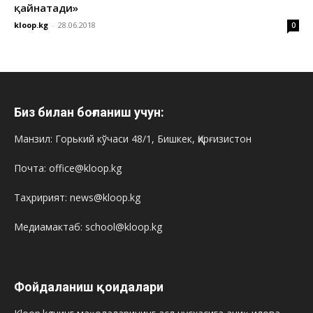
қайнатади»
kloop.kg
-
28.06.2018
0
Биз билан боғланиш учун:
Манзил: Горький кўчаси 48/1, Бишкек, Қирғизистон
Почта: office@kloop.kg
Таҳририят: news@kloop.kg
Медиамактаб: school@kloop.kg
Фойдаланиш қоидалари