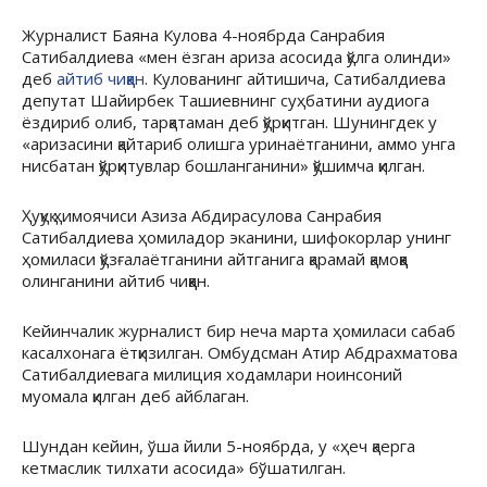
Журналист Баяна Кулова 4-ноябрда Санрабия
Сатибалдиева «мен ёзган ариза асосида қўлга олинди»
деб
айтиб чиққан
. Кулованинг айтишича, Сатибалдиева
депутат Шайирбек Ташиевнинг суҳбатини аудиога
ёздириб олиб, тарқатаман деб қўрқитган. Шунингдек у
«аризасини қайтариб олишга уринаётганини, аммо унга
нисбатан қўрқитувлар бошланганини» қўшимча қилган.
Ҳуқуқ ҳимоячиси Азиза Абдирасулова Санрабия
Сатибалдиева ҳомиладор эканини, шифокорлар унинг
ҳомиласи қўзғалаётганини айтганига қарамай қамоққа
олинганини айтиб чиққан.
Кейинчалик журналист бир неча марта ҳомиласи сабаб
касалхонага ётқизилган. Омбудсман Атир Абдрахматова
Сатибалдиевага милиция ходамлари ноинсоний
муомала қилган деб айблаган.
Шундан кейин, ўша йили 5-ноябрда, у «ҳеч қаерга
кетмаслик тилхати асосида» бўшатилган.