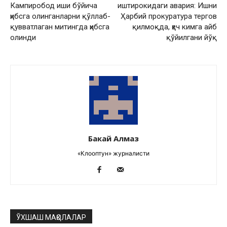
Кампиробод иши бўйича
иштирокидаги авария: Ишни
ҳибсга олинганларни қўллаб-
Ҳарбий прокуратура тергов
қувватлаган митингда ҳибсга
қилмоқда, ҳеч кимга айб
олинди
қўйилгани йўқ
Бакай Алмаз
«Клооптун» журналисти
ЎХШАШ МАҚОЛАЛАР