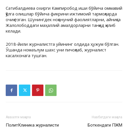
Сатибалдиева охирги Кампиробод иши бўйича оммавий
қўлга олишлар бўйича фикрини ижтимоий тармоқларда
очиқ ёзган. Шунингдек ноқонуний фаолиятларни, айниқса
Жалолободдаги маҳаллий амалдорларни танқид қилиб
келади.
2018-йили журналистга уйининг олдида ҳужум бўлган.
Ўшанда номаълум шахс уни пичоқлаб, журналист
касалхонага тушган.
Аввалги мақола
Навбатдаги мақола
ПолитКлиника журналисти
Боткендаги ПЖМ