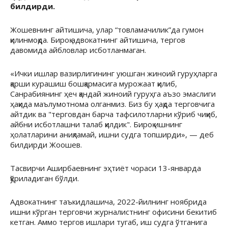
билдирди.
Жошевнинг
айтишича, улар “товламачилик”да гумон
қилинмоқда. Бироқ адвокатнинг айтишича, тергов
давомида айбловлар исботланмаган.
«
Ички ишлар вазирлигининг уюшган жиноий гуруҳларга
қарши
курашиш
бошқармасига мурожаат қилиб,
Санрабиянинг ҳеч қандай жиноий гуруҳга аъзо эмаслиги
ҳақида маълумотнома олганмиз. Биз бу ҳақда терговчига
айтдик ва "терговдан барча тафсилотларни кўриб чиқиб,
айбни исботлашни талаб қилдик". Бироқ ишнинг
ҳолатларини аниқламай, ишни судга топширди
», — деб
билдирди
Жоошев.
Тасвирчи Аширбаевнинг эҳтиёт чораси 13-январда
қўриладиган бўлди.
Адвокатнинг таъкидлашича, 2022-йилнинг ноябрида
ишни кўрган терговчи журналистнинг офисини бекитиб
кетган. Аммо тергов ишлари тугаб, иш судга ўтганига