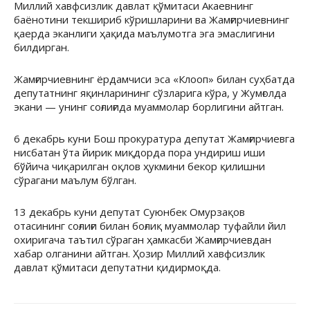
Миллий хавфсизлик давлат қўмитаси Акаевнинг
баёнотини текшириб кўришларини ва Жамғирчиевнинг
қаерда эканлиги ҳақида маълумотга эга эмаслигини
билдирган.
Жамғирчиевнинг ёрдамчиси эса «Клооп» билан суҳбатда
депутатнинг яқинларининг сўзларига кўра, у Жумғолда
экани — унинг соғлиғида муаммолар борлигини айтган.
6 декабрь куни Бош прокуратура депутат Жамғирчиевга
нисбатан ўта йирик миқдорда пора ундириш иши
бўйича чиқарилган оқлов ҳукмини бекор қилишни
сўрагани маълум бўлган.
13 декабрь куни депутат Суюнбек Омурзақов
отасининг соғлиғи билан боғлиқ муаммолар туфайли йил
охиригача таътил сўраган ҳамкасби Жамғирчиевдан
хабар олганини айтган. Ҳозир Миллий хавфсизлик
давлат қўмитаси депутатни қидирмоқда.