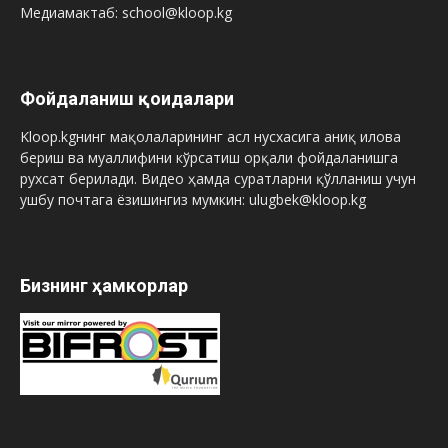
Медиамактаб: school@kloop.kg
Фойдаланиш қоидалари
Kloop.kgнинг мақолаларининг асл нусхасига аниқ илова
бериш ва муаллифини кўрсатиш орқали фойдаланишга
рухсат берилади. Видео ҳамда суратларни қўлланиш учун
ушбу почтага ёзишингиз мумкин: ulugbek@kloop.kg
Бизнинг ҳамкорлар