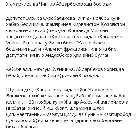
Жамғирчиев ва Чингиз Айдарбеков ҳам бор эди.
Депутат Элвира Сурабалдиеванинг 27 ноябрь куни
хабар беришича, Жамғирчиев Қирғизистон-Қозоғистон
чегарасини кесиб ўтмоқчи бўлганида Миллий
хавфсизлик давлат қўмитаси томонидан қўлга олинган.
Унинг айтишича, у билан бирга Жанар Акаев
бошчилигидаги «Альянс» фракциясининг яна бир
депутати Чингиз Айдарбеков ҳам ғойиб бўлган.
Кейинчалик маълум бўлишича, Айдарбеков хорижда
бўлиб, режали тиббий кўрикдан ўтмоқда.
Шунингдек, қўлга олинганидан сўнг Жамғирчиев
Бишкекка олиб кетилгани ва қўйиб юборилгани хабар
қилинган. 28 ноябрь куни Жанар Акаев «Жамгирчиевга
нисбатан жиноий иш қўзғатишга уринишлар
қилинаётганини» маълум қилди ва буни «У Кампиробод
сув омбори бўйича келишувга қарши овоз бергани»
билан боғлаган.