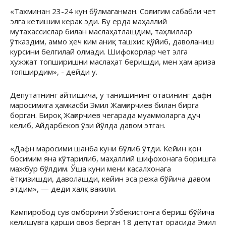
«Тахминан 23-24 кун бўлмаганман. Соғлигим сабабли чет
элга кетишим керак эди. Бу ерда маҳаллий
мутахассислар билан маслаҳатлашдим, таҳлиллар
ўтказдим, аммо ҳеч ким аниқ ташхис қўйиб, даволаниш
курсини белгилай олмади. Шифокорлар чет элга
ҳужжат топширишни маслаҳат беришди, мен ҳам ариза
топширдим», - дейди у.
Депутатнинг айтишича, у танишининг отасининг дафн
маросимига ҳамкасби Эмил Жамғирчиев билан бирга
борган. Бироқ Жағирчиев чегарада муаммоларга дуч
келиб, Айдарбеков ўзи йўлда давом этган.
«Дафн маросими шанба куни бўлиб ўтди. Кейин қон
босимим яна кўтарилиб, маҳаллий шифохонага боришга
мажбур бўлдим. Ўша куни мени касалхонага
ётқизишди, даволашди, кейин эса режа бўйича давом
этдим», — деди халқ вакили.
Кампиробод сув омборини Ўзбекистонга бериш бўйича
келишувга қарши овоз берган 18 депутат орасида Эмил