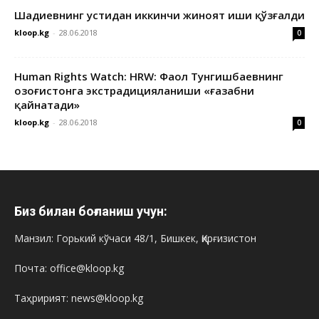
Шадиевнинг устидан иккинчи жиноят иши қўзғалди
kloop.kg
-
28.06.2018
0
Human Rights Watch: HRW: Фаол Тунгишбаевнинг
Қозоғистонга экстрадицияланиши «ғазабни
қайнатади»
kloop.kg
-
28.06.2018
0
Биз билан боғланиш учун:
Манзил: Горький кўчаси 48/1, Бишкек, Қирғизистон
Почта: office@kloop.kg
Таҳририят: news@kloop.kg