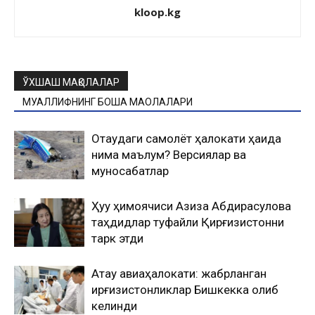
kloop.kg
ЎХШАШ МАҚОЛАЛАР
МУАЛЛИФНИНГ БОШҚА МАҚОЛАЛАРИ
Оқтаудаги самолёт ҳалокати ҳақида
нима маълум? Версиялар ва
муносабатлар
Ҳуқуқ ҳимоячиси Азиза Абдирасулова
таҳдидлар туфайли Қирғизистонни
тарк этди
Ақтау авиаҳалокати: жабрланган
қирғизистонликлар Бишкекка олиб
келинди