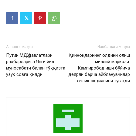
Аввалги мақола
Навбатдаги мақола
Путин МДҲ давлатлари
Қийноқларнинг олдини олиш
раҳбарларига Янги йил
миллий маркази:
муносабати билан тўққизта
Кампиробод иши бўйича
узук совға қилди
деярли барча айбланувчилар
очлик акциясини тугатди