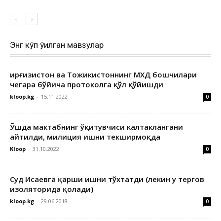
Энг кўп ўқилган мавзулар
Қирғизистон ва Тожикистоннинг МХДҚ бошчилари
чегара бўйича протоколга қўл қўйишди
kloop.kg
-
15.11.2022
0
Ўшда мактабнинг ўқитувчиси калтаклангани
айтилди, милиция ишни текширмоқда
Kloop
-
31.10.2022
0
Суд Исаевга қарши ишни тўхтатди (лекин у тергов
изоляторида қолади)
kloop.kg
-
29.06.2018
0