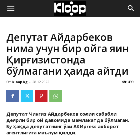
ҚИРҒИЗИСТОН
Депутат Айдарбеков
ЯНГИЛИКЛАРИ
нима учун бир ойга яқин
Қирғизистонда
бўлмагани ҳақида айтди
От
kloop.kg
-
28.12.2022
499
Депутат Чингиз Айдарбеков соғлиғи сабабли
деярли бир ой давомида мамлакатда бўлмаган.
Бу ҳақда депутатнинг ўзи АКИpress ахборот
агентлигига маълум қилди.