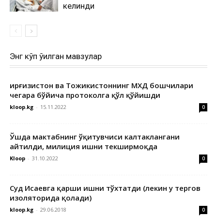
келинди
Энг кўп ўқилган мавзулар
Қирғизистон ва Тожикистоннинг МХДҚ бошчилари
чегара бўйича протоколга қўл қўйишди
kloop.kg
-
15.11.2022
0
Ўшда мактабнинг ўқитувчиси калтаклангани
айтилди, милиция ишни текширмоқда
Kloop
-
31.10.2022
0
Суд Исаевга қарши ишни тўхтатди (лекин у тергов
изоляторида қолади)
kloop.kg
-
29.06.2018
0