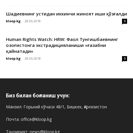
Шадиевнинг устидан иккинчи жиноят иши қўзғалди
kloop.kg
-
28.06.2018
0
Human Rights Watch: HRW: Фаол Тунгишбаевнинг
Қозоғистонга экстрадицияланиши «ғазабни
қайнатади»
kloop.kg
-
28.06.2018
0
Биз билан боғланиш учун:
Манзил: Горький кўчаси 48/1, Бишкек, Қирғизистон
Почта: office@kloop.kg
Таҳририят: news@kloop.kg