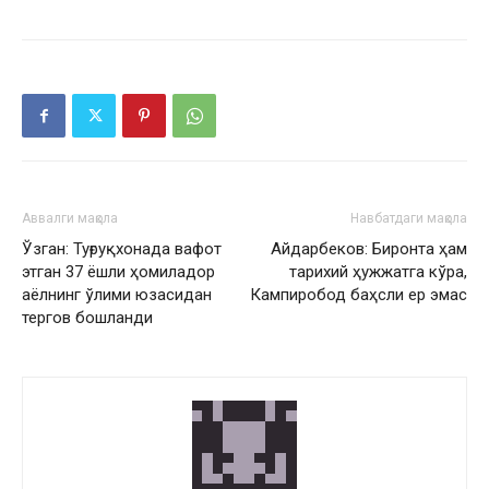
Аввалги мақола
Навбатдаги мақола
Ўзган: Туғруқхонада вафот
Айдарбеков: Биронта ҳам
этган 37 ёшли ҳомиладор
тарихий ҳужжатга кўра,
аёлнинг ўлими юзасидан
Кампиробод баҳсли ер эмас
тергов бошланди