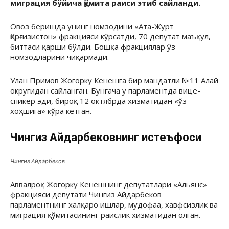
миграция бўйича қўмита раиси этиб сайланди.
Овоз беришда унинг номзодини «Ата-Журт
Қирғизистон» фракцияси кўрсатди, 70 депутат маъқул,
биттаси қарши бўлди. Бошқа фракциялар ўз
номзодларини чиқармади.
Улан Примов Жогорку Кенешга бир мандатли №11 Алай
округидан сайланган. Бунгача у парламентда вице-
спикер эди, бироқ 12 октябрда хизматидан «ўз
хоҳшига» кўра кетган.
Чингиз Айдарбековнинг истеъфоси
Чингиз Айдарбеков
Аввалроқ Жогорку Кенешнинг депутатлари «Альянс»
фракцияси депутати Чингиз Айдарбеков
парламентнинг халқаро ишлар, мудофаа, хавфсизлик ва
миграция қўмитасининг раислик хизматидан олган.