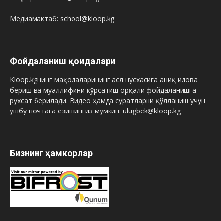
Медиамактаб: school@kloop.kg
Фойдаланиш қоидалари
Kloop.kgнинг мақолаларининг асл нусхасига аниқ илова
бериш ва муаллифини кўрсатиш орқали фойдаланишга
рухсат берилади. Видео ҳамда суратларни қўлланиш учун
ушбу почтага ёзишингиз мумкин: ulugbek@kloop.kg
Бизнинг ҳамкорлар