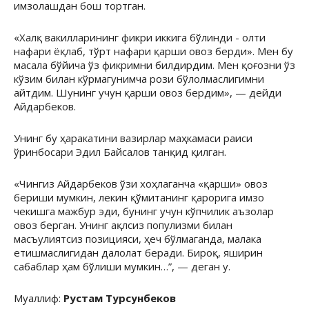
имзолашдан бош тортган.
«Халқ вакилларининг фикри иккига бўлинди - олти
нафари ёқлаб, тўрт нафари қарши овоз берди». Мен бу
масала бўйича ўз фикримни билдирдим. Мен қоғозни ўз
кўзим билан кўрмагунимча рози бўлолмаслигимни
айтдим. Шунинг учун қарши овоз бердим», — дейди
Айдарбеков.
Унинг бу ҳаракатини вазирлар маҳкамаси раиси
ўринбосари Эдил Байсалов танқид қилган.
«Чингиз Айдарбеков ўзи хоҳлаганча «қарши» овоз
бериши мумкин, лекин қўмитанинг қарорига имзо
чекишга мажбур эди, бунинг учун кўпчилик аъзолар
овоз берган. Унинг ақлсиз популизми билан
масъулиятсиз позицияси, ҳеч бўлмаганда, малака
етишмаслигидан далолат беради. Бироқ, яширин
сабаблар ҳам бўлиши мумкин…”, — деган у.
Муаллиф:
Рустам Турсунбеков