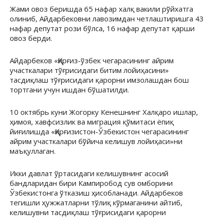
Жами овоз беришда 65 нафар халқ вакили рўйхатга
олиниб, Айдарбековни лавозимдан четлаштиришга 43
нафар депутат рози бўлса, 16 нафар депутат қарши
овоз берди.
Айдарбеков «Қирғиз-ўзбек чегарасининг айрим
участкалари тўғрисидаги битим лойиҳасини»
тасдиқлаш тўғрисидаги қарорни имзолашдан бош
тортгани учун ишдан бўшатилди.
10 октябрь куни Жогорку Кенешнинг Халқаро ишлар,
ҳимоя, хавфсизлик ва миграция қўмитаси ёпиқ
йиғилишда «Қирғизистон-Ўзбекистон чегарасининг
айрим участкалари бўйича келишув лойиҳаси»ни
маъқуллаган.
Икки давлат ўртасидаги келишувнинг асосий
бандларидан бири Кампиробод сув омборини
Ўзбекистонга ўтказиш ҳисобланади. Айдарбеков
тегишли ҳужжатларни тўлиқ кўрмаганини айтиб,
келишувни тасдиқлаш тўғрисидаги қарорни