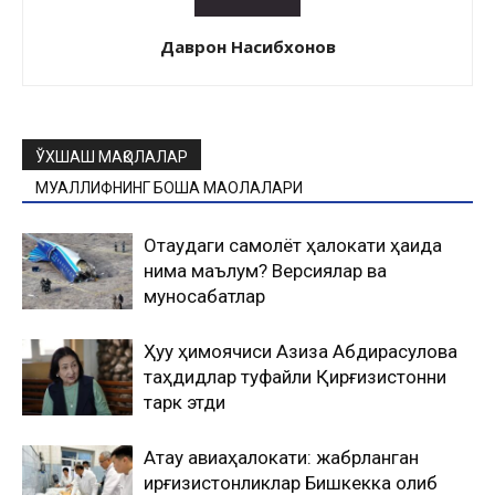
Даврон Насибхонов
ЎХШАШ МАҚОЛАЛАР
МУАЛЛИФНИНГ БОШҚА МАҚОЛАЛАРИ
Оқтаудаги самолёт ҳалокати ҳақида
нима маълум? Версиялар ва
муносабатлар
Ҳуқуқ ҳимоячиси Азиза Абдирасулова
таҳдидлар туфайли Қирғизистонни
тарк этди
Ақтау авиаҳалокати: жабрланган
қирғизистонликлар Бишкекка олиб