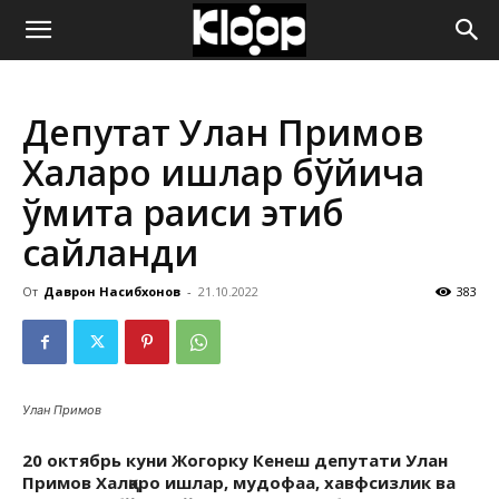
ҚИРҒИЗИСТОН
Депутат Улан Примов
ЯНГИЛИКЛАРИ
Халқаро ишлар бўйича
қўмита раиси этиб
сайланди
От
Даврон Насибхонов
-
21.10.2022
383
Улан Примов
20 октябрь куни Жогорку Кенеш депутати Улан
Примов Халқаро ишлар, мудофаа, хавфсизлик ва