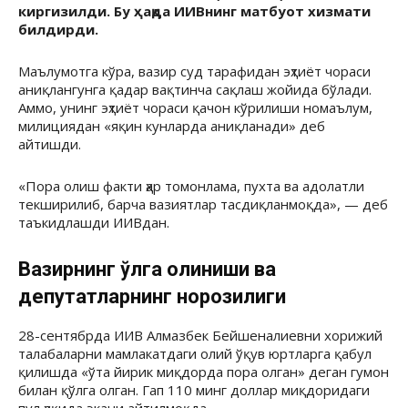
киргизилди. Бу ҳақда ИИВнинг матбуот хизмати
билдирди.
Маълумотга кўра, вазир суд тарафидан эҳтиёт чораси
аниқлангунга қадар вақтинча сақлаш жойида бўлади.
Аммо, унинг эҳтиёт чораси қачон кўрилиши номаълум,
милициядан «яқин кунларда аниқланади» деб
айтишди.
«Пора олиш факти ҳар томонлама, пухта ва адолатли
текширилиб, барча вазиятлар тасдиқланмоқда», — деб
таъкидлашди ИИВдан.
Вазирнинг қўлга олиниши ва
депутатларнинг норозилиги
28-сентябрда ИИВ Алмазбек Бейшеналиевни хорижий
талабаларни мамлакатдаги олий ўқув юртларга қабул
қилишда «ўта йирик миқдорда пора олган» деган гумон
билан қўлга олган. Гап 110 минг доллар миқдоридаги