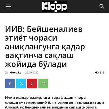
ҚИРҒИЗИСТОН
ИИВ: Бейшеналиев
ЯНГИЛИКЛАРИ
эҳтиёт чораси
аниқлангунга қадар
вақтинча сақлаш
жойида бўлади
От
kloop.kg
-
29.09.2022
312
Ички ишлар вазирлиги тарафидан «пора
олишда» гумонланиб қўлга олинган таълим вазири
Алмазбек Бейшеналиев вақтинча сақлаш жойига