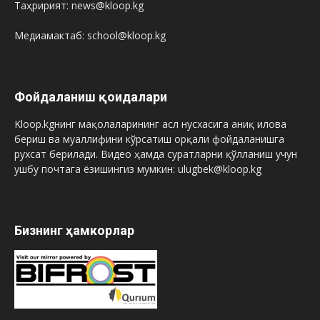
Таҳририят: news@kloop.kg
Медиамактаб: school@kloop.kg
Фойдаланиш қоидалари
Kloop.kgнинг мақолаларининг асл нусхасига аниқ илова
бериш ва муаллифини кўрсатиш орқали фойдаланишга
рухсат берилади. Видео ҳамда суратларни қўлланиш учун
ушбу почтага ёзишингиз мумкин: ulugbek@kloop.kg
Бизнинг ҳамкорлар