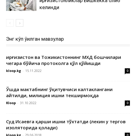
қирғизистонликлар Бишкекка олиб
келинди
Энг кўп ўқилган мавзулар
Қирғизистон ва Тожикистоннинг МХДҚ бошчилари
чегара бўйича протоколга қўл қўйишди
kloop.kg
-
15.11.2022
0
Ўшда мактабнинг ўқитувчиси калтаклангани
айтилди, милиция ишни текширмоқда
Kloop
-
31.10.2022
0
Суд Исаевга қарши ишни тўхтатди (лекин у тергов
изоляторида қолади)
kloop.kg
-
29.06.2018
0