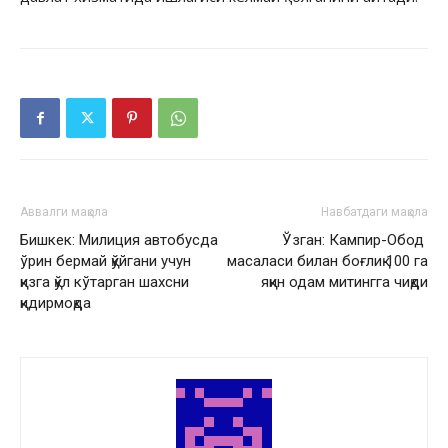
Аввалги мақола
Навбатдаги мақола
Бишкек: Милиция автобусда
Ўзган: Кампир-Обод
ўрин бермай қўйгани учун
масаласи билан боғлиқ 100 га
қизга қўл кўтарган шахсни
яқин одам митингга чиқди
қидирмоқда