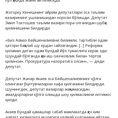
пул ҳақида экани айтилмоқда.
Жогорку Кенешнинг айрим депутатлари эса таълим
вазирининг ушланишидан норози бўлишди. Депутат
Эмил Токтошев таълим вазири пора олганидан шубҳа
қилинишини билдирди.
«Биз Алмаз Бейшеналиевни билимли, тартибли одам
қатори баҳолаб шу ердан сайлагандик. [...] Реформа
қиламан деган одам бундай йўл тумаслиги керак эди.
Шундай бўлганда ҳам иш синчковлик билан тергов
қилинсин. Прокуратура назоратига олсин», — деди
депутат.
Депутат Жанар Акаев эса Бейшеналиевнинг қўлга
олингани ўқитувчиларни хафа қилганини билдирди.
Шунингдек, депутат вазирлар маҳкамасидан
амалдорларни қўлга олишда шоу қилмасликни илтимос
қилди.
Акаев бундай қамашлар сабаб мамлакатда ҳеч ким
давлат хизматида ишлагиси келмай қолганини айтади.