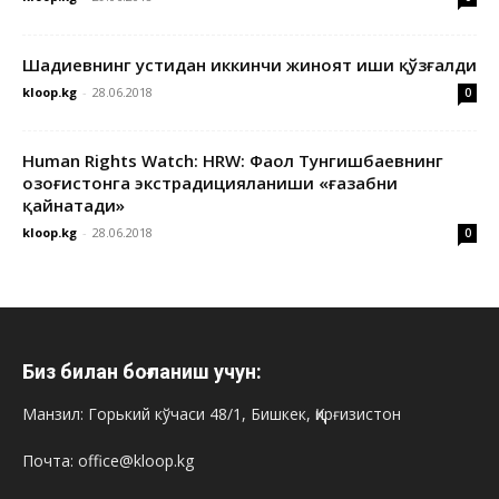
Шадиевнинг устидан иккинчи жиноят иши қўзғалди
kloop.kg
-
28.06.2018
0
Human Rights Watch: HRW: Фаол Тунгишбаевнинг
Қозоғистонга экстрадицияланиши «ғазабни
қайнатади»
kloop.kg
-
28.06.2018
0
Биз билан боғланиш учун:
Манзил: Горький кўчаси 48/1, Бишкек, Қирғизистон
Почта: office@kloop.kg