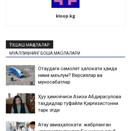
kloop.kg
ЎХШАШ МАҚОЛАЛАР
МУАЛЛИФНИНГ БОШҚА МАҚОЛАЛАРИ
Оқтаудаги самолёт ҳалокати ҳақида
нима маълум? Версиялар ва
муносабатлар
Ҳуқуқ ҳимоячиси Азиза Абдирасулова
таҳдидлар туфайли Қирғизистонни
тарк этди
Ақтау авиаҳалокати: жабрланган