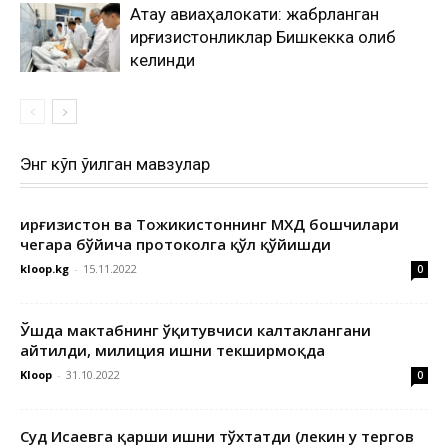
Ақтау авиаҳалокати: жабрланган
қирғизистонликлар Бишкекка олиб
келинди
Энг кўп ўқилган мавзулар
Қирғизистон ва Тожикистоннинг МХДҚ бошчилари
чегара бўйича протоколга қўл қўйишди
kloop.kg
-
15.11.2022
0
Ўшда мактабнинг ўқитувчиси калтаклангани
айтилди, милиция ишни текширмоқда
Kloop
-
31.10.2022
0
Суд Исаевга қарши ишни тўхтатди (лекин у тергов