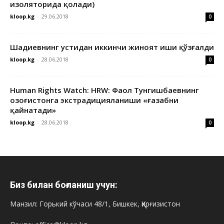
изоляторида қолади)
kloop.kg
-
29.06.2018
0
Шадиевнинг устидан иккинчи жиноят иши қўзғалди
kloop.kg
-
28.06.2018
0
Human Rights Watch: HRW: Фаол Тунгишбаевнинг
Қозоғистонга экстрадицияланиши «ғазабни
қайнатади»
kloop.kg
-
28.06.2018
0
Биз билан боғланиш учун:
Манзил: Горький кўчаси 48/1, Бишкек, Қирғизистон