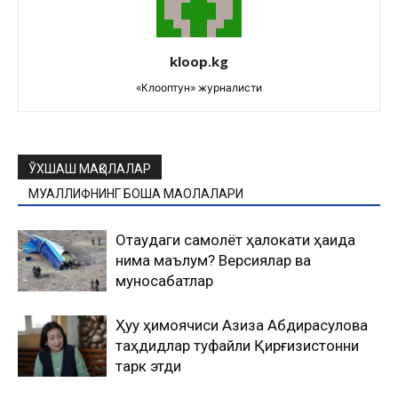
kloop.kg
«Клооптун» журналисти
ЎХШАШ МАҚОЛАЛАР
МУАЛЛИФНИНГ БОШҚА МАҚОЛАЛАРИ
Оқтаудаги самолёт ҳалокати ҳақида
нима маълум? Версиялар ва
муносабатлар
Ҳуқуқ ҳимоячиси Азиза Абдирасулова
таҳдидлар туфайли Қирғизистонни
тарк этди