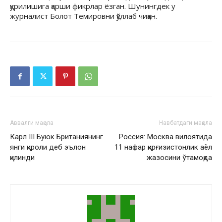
қурилишига қарши фикрлар ёзган. Шунингдек у
журналист Болот Темировни қўллаб чиққан.
Аввалги мақола
Навбатдаги мақола
Карл III Буюк Британиянинг
Россия: Москва вилоятида
янги қироли деб эълон
11 нафар қирғизистонлик аёл
қилинди
жазосини ўтамоқда