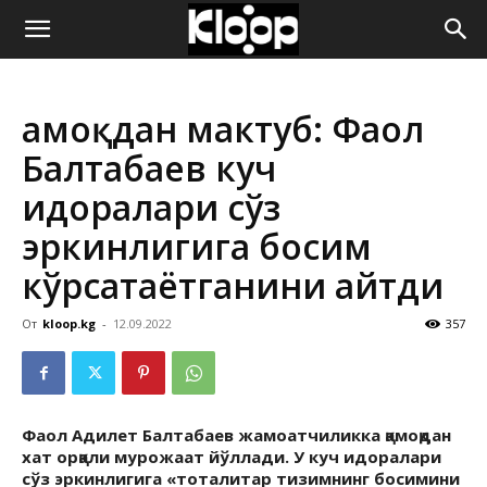
ҚИРҒИЗИСТОН
Қамоқдан мактуб: Фаол
ЯНГИЛИКЛАРИ
Балтабаев куч
идоралари сўз
эркинлигига босим
кўрсатаётганини айтди
От
kloop.kg
-
12.09.2022
357
Фаол Адилет Балтабаев жамоатчиликка қамоқдан
хат орқали мурожаат йўллади. У куч идоралари
сўз эркинлигига «тоталитар тизимнинг босимини