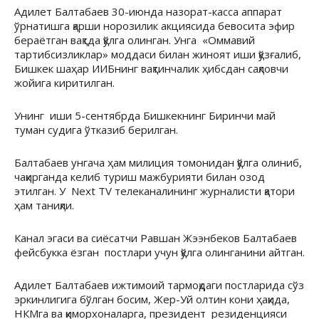
Адилет Балтабаев 30-июнда назорат-касса аппарат
ўрнатишга қарши норозилик акциясида бевосита эфир
бераётган вақтда қўлга олинган. Унга «Оммавий
тартибсизликлар» моддаси билан жиноят иши қўзғалиб,
Бишкек шаҳар ИИБнинг вақтинчалик ҳибсдан сақловчи
жойига киритилган.
Унинг иши 5-сентябрда Бишкекнинг Биринчи май
туман судига ўтказиб берилган.
Балтабаев унгача ҳам милиция томонидан қўлга олиниб,
чақирганда келиб туриш мажбурияти билан озод
этилган. У Next TV телеканалининг журналисти қатори
ҳам таниқли.
Канал эгаси ва сиёсатчи Равшан Жээнбеков Балтабаев
фейсбукка ёзган постлари учун қўлга олинганини айтган.
Адилет Балтабаев ижтимоий тармоқдаги постларида сўз
эркинлигига бўлган босим, Жер-Уй олтин кони ҳақида,
НКМга ва қиморхоналарга, президент резиденцияси