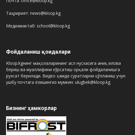
Почта: office@kloop.kg
Таҳририят: news@kloop.kg
Медиамактаб: school@kloop.kg
Фойдаланиш қоидалари
Kloop.kgнинг мақолаларининг асл нусхасига аниқ илова
бериш ва муаллифини кўрсатиш орқали фойдаланишга
рухсат берилади. Видео ҳамда суратларни қўлланиш учун
ушбу почтага ёзишингиз мумкин: ulugbek@kloop.kg
Бизнинг ҳамкорлар