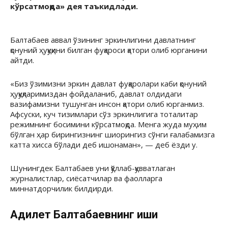
кўрсатмоқда» дея таъкидлади.
Балтабаев аввал ўзининг эркинлигини давлатнинг
қонуний ҳуқуқини билган фуқароси қатори олиб юрганини
айтди.
«Биз ўзимизни эркин давлат фуқаролари каби қонуний
ҳуқуқларимиздан фойдаланиб, давлат олдидаги
вазифамизни тушунган инсон қатори олиб юрганмиз.
Афсуски, куч тизимлари сўз эркинлигига тоталитар
режимнинг босимини кўрсатмоқда. Менга жуда муҳим
бўлган ҳар бирингизнинг шиорингиз сўнги ғалабамизга
катта хисса бўлади деб ишонаман», — деб ёзди у.
Шунингдек Балтабаев уни қўллаб-қувватлаган
журналистлар, сиёсатчилар ва фаолларга
миннатдорчилик билдирди.
Адилет Балтабаевнинг иши