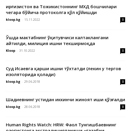
Қирғизистон ва Тожикистоннинг МХДҚ бошчилари
чегара бўйича протоколга қўл қўйишди
kloop.kg
-
15.11.2022
0
Ўшда мактабнинг ўқитувчиси калтаклангани
айтилди, милиция ишни текширмоқда
Kloop
-
31.10.2022
0
Суд Исаевга қарши ишни тўхтатди (лекин у тергов
изоляторида қолади)
kloop.kg
-
29.06.2018
0
Шадиевнинг устидан иккинчи жиноят иши қўзғалди
kloop.kg
-
28.06.2018
0
Human Rights Watch: HRW: Фаол Тунгишбаевнинг
Қозоғистонга экстрадицияланиши «ғазабни