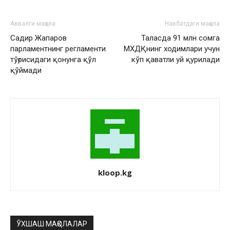
Аввалги мақола
Навбатдаги мақола
Садир Жапаров
Таласда 91 млн сомга
парламентнинг регламенти
МХДҚнинг ходимлари учун
тўғрисидаги қонунга қўл
кўп қаватли уй қурилади
қўймади
kloop.kg
ЎХШАШ МАҚОЛАЛАР