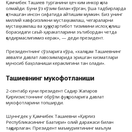
Қамчибек Ташиев турганини ҳеч ким инкор қила
олмайди. Буни ўз кўзим билан кўрган, ўша тадбирларда
қатнашган инсон сифатида айтишим мумкин. Биз унинг
миллий хавфсизликни мустаҳкамлаш, чегараларни
мустаҳкамлаш ва ҳуқуқ-тартибот тизимини ислоҳ қилиш
борасидаги саъй-ҳаракатларини эътибордан четда
қолдирмаслигимиз керак», — деди президент.
Президентнинг сўзларига кўра, «халқ ҳам Ташиевнинг
аввалги давлат лавозимларида эришган хизматлари
муносиб баҳоланиши кераклигини тан олади».
Ташиевнинг мукофотланиши
2-сентабр куни президент Садир Жапаров
Қирғизистоннинг обрўли фуқароларига давлат
мукофотларини топширди.
Шуннгдек у Қамчибек Ташиевни «Қирғиз
Республикасининг Баатири» олий даражаси билан
тақдирлаган. Президент маъмуриятининг маълум