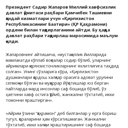
Президент Садир Жапаров Миллий хавфсизлик
давлат қўмитаси раҳбари Қамчибек Ташиевни
қандай хизматлари учун «Қирғизистон
Республикасининг Баатири» (ҚР Қаҳрамони)
ордени билан тақдирлаганини айтди. Бу ҳақда
давлат раҳбари тақдирлаш маросимида маълум
қилди.
Жапаровнинг айтишича, «мустақиллик йилларида
мамлакатда кўплаб воқеалар содир бўлиб, уларнинг
айримлари қирғизистонликларнинг яхлитлигига таҳдид
солган». Унинг сўзларига кўра, «Қирғизистон
душманлари қардош халқлар орасига адоват уруғини
сепмоқчи бўлган ва муқаррар йўқотишлар юз берган
пайтларда мард инсонлар саф бошида бўлиб, ўз
ҳаётини хавф остига қўйиб, жанжални тўхтатиб, икки
томонни яраштирган».
«Айрим ўзини “қаҳрамон” деб билганлар у ерга бориш
тугул, қораларини ҳам кўрсатишмаган. Жанжални
тўхтатиб, икки халқни яраштиришнинг саф бошида