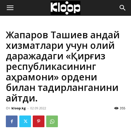
ҚИРҒИЗИСТОН
Жапаров Ташиев қандай
ЯНГИЛИКЛАРИ
хизматлари учун олий
даражадаги «Қирғиз
республикасининг
қаҳрамони» ордени
билан тақдирланганини
айтди.
От
kloop.kg
-
02.09.2022
355