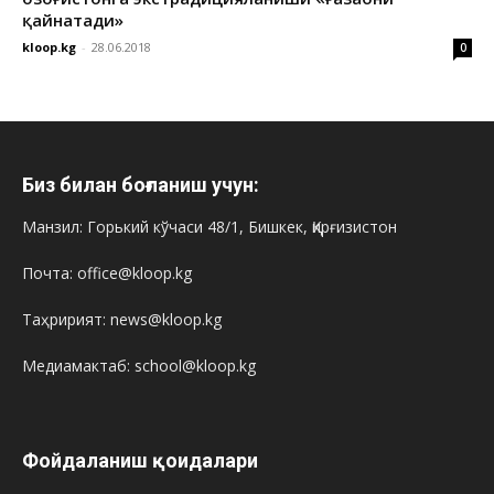
қайнатади»
kloop.kg
-
28.06.2018
0
Биз билан боғланиш учун:
Манзил: Горький кўчаси 48/1, Бишкек, Қирғизистон
Почта: office@kloop.kg
Таҳририят: news@kloop.kg
Медиамактаб: school@kloop.kg
Фойдаланиш қоидалари