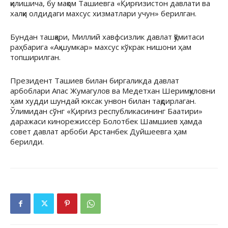
қилишича, бу мақом Ташиевга «Қирғизистон давлати ва
халқи олдидаги махсус хизматлари учун» берилган.
Бундан ташқари, Миллий хавфсизлик давлат қўмитаси
раҳбарига «Ақ шумкар» махсус кўкрак нишони ҳам
топширилган.
Президент Ташиев билан биргаликда давлат
арбоблари Апас Жумагулов ва Медетхан Шеримқуловни
ҳам худди шундай юксак унвон билан тақдирлаган.
Ўлимидан сўнг «Қирғиз республикасининг Баатири»
даражаси кинорежиссёр Болотбек Шамшиев ҳамда
совет давлат арбоби Арстанбек Дуйшеевга ҳам
берилди.