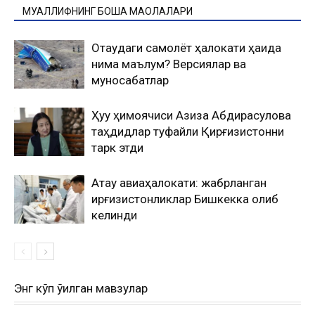
МУАЛЛИФНИНГ БОШҚА МАҚОЛАЛАРИ
Оқтаудаги самолёт ҳалокати ҳақида
нима маълум? Версиялар ва
муносабатлар
Ҳуқуқ ҳимоячиси Азиза Абдирасулова
таҳдидлар туфайли Қирғизистонни
тарк этди
Ақтау авиаҳалокати: жабрланган
қирғизистонликлар Бишкекка олиб
келинди
Энг кўп ўқилган мавзулар