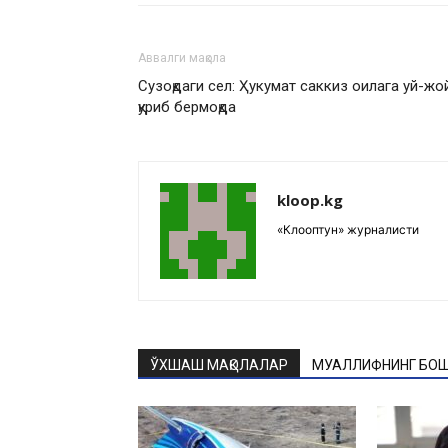
Аввалги мақола
Сузоқдаги сел: Ҳукумат саккиз оилага уй-жо
қуриб бермоқда
kloop.kg
«Клооптун» журналисти
ЎХШАШ МАҚОЛАЛАР
МУАЛЛИФНИНГ БОШ