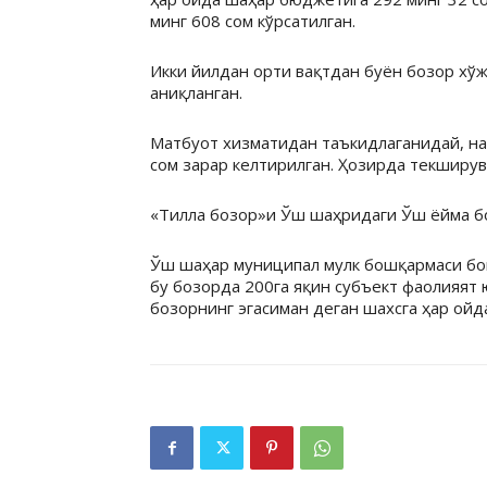
минг 608 сом кўрсатилган.
Икки йилдан орти вақтдан буён бозор хўж
аниқланган.
Матбуот хизматидан таъкидлаганидай, н
сом зарар келтирилган. Ҳозирда текширу
«Тилла бозор»и Ўш шаҳридаги Ўш ёйма бо
Ўш шаҳар муниципал мулк бошқармаси бо
бу бозорда 200га яқин субъект фаолияят 
бозорнинг эгасиман деган шахсга ҳар ойд