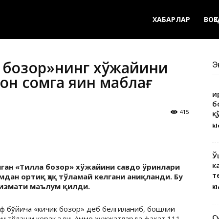
ХАБАРЛАР
ВОҚ
 бозор»нинг хўжайини
Э
он сомга яқин маблағ
Қ
б
415
қ
kl
Ў
к
ган «Тилла бозор» хўжайини савдо ўринлари
т
мдан ортиқ ҳақ тўламай келгани аниқланди. Бу
хизмати маълум қилди.
Kl
иф бўйича «кичик бозор» деб белгиланиб, бошлиғи
С
ом тўлаши керак эди. Аммо ҳужжатларда фақат 111