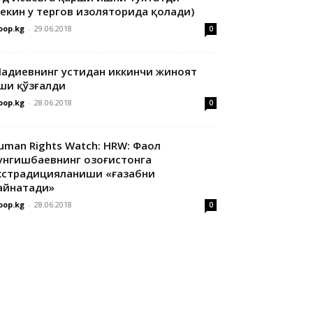
лекин у тергов изоляторида қолади)
oop.kg
-
29.06.2018
0
адиевнинг устидан иккинчи жиноят
ши қўзғалди
oop.kg
-
28.06.2018
0
uman Rights Watch: HRW: Фаол
унгишбаевнинг Қозоғистонга
кстрадицияланиши «ғазабни
айнатади»
oop.kg
-
28.06.2018
0