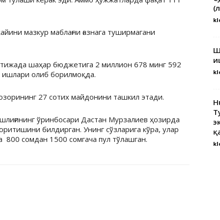
(
kl
айини мазкур маблағни ғазнага туширмагани
Ш
и
атижада шаҳар бюджетига 2 миллион 678 минг 592
kl
в ишлари олиб борилмоқда.
зорининг 27 сотих майдонини ташкил этади.
H
Т
шлиғининг ўринбосари Дастан Мурзалиев ҳозирда
э
юритишини билдирган. Унинг сўзларига кўра, улар
қ
а 800 сомдан 1500 сомгача пул тўлашган.
kl