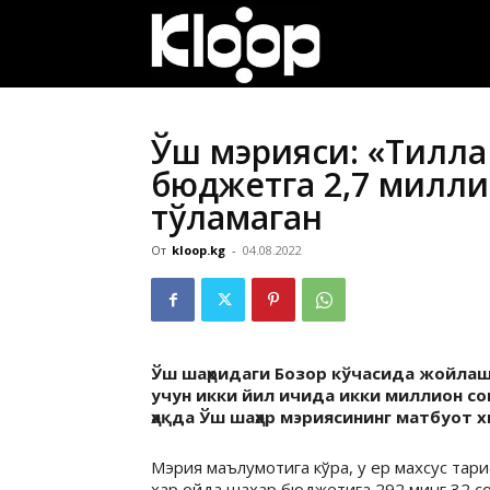
ҚИРҒИЗИСТОН
ЯНГИЛИКЛАРИ
Ўш мэрияси: «Тилла
бюджетга 2,7 милли
тўламаган
От
kloop.kg
-
04.08.2022
Ўш шаҳридаги Бозор кўчасида жойлаш
учун икки йил ичида икки миллион со
ҳақда Ўш шаҳар мэриясининг матбуот 
Мэрия маълумотига кўра, у ер махсус тар
ҳар ойда шаҳар бюджетига 292 минг 32 с