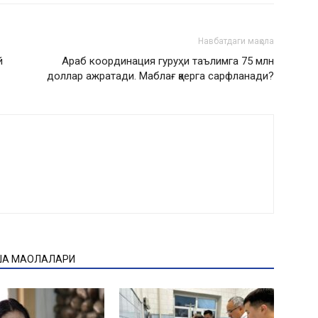
Навбатдаги мақола
й
Араб координация гуруҳи таълимга 75 млн
доллар ажратади. Маблағ қаерга сарфланади?
ҚА МАҚОЛАЛАРИ