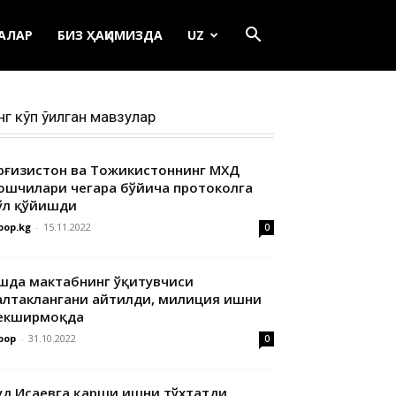
ЕАЛАР
БИЗ ҲАҚИМИЗДА
UZ
нг кўп ўқилган мавзулар
ирғизистон ва Тожикистоннинг МХДҚ
ошчилари чегара бўйича протоколга
ўл қўйишди
oop.kg
-
15.11.2022
0
шда мактабнинг ўқитувчиси
алтаклангани айтилди, милиция ишни
екширмоқда
oop
-
31.10.2022
0
уд Исаевга қарши ишни тўхтатди