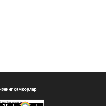
изнинг ҳамкорлар