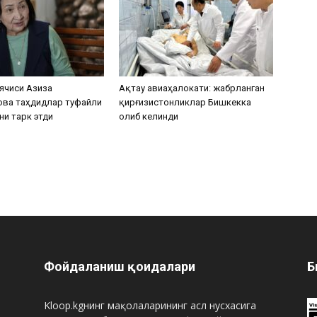
ячиси Азиза
Ақтау авиаҳалокати: жабрланган
ова таҳдидлар туфайли
қирғизистонликлар Бишкекка
ни тарк этди
олиб келинди
Фойдаланиш қоидалари
Б
Kloop.kgнинг мақолаларининг асл нусхасига