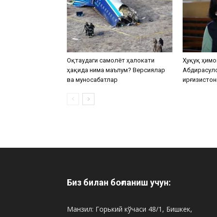
Оқтаудаги самолёт ҳалокати
Ҳуқуқ ҳимо
ҳақида нима маълум? Версиялар
Абдирасул
ва муносабатлар
Қирғизистон
Биз билан боғланиш учун:
Манзил: Горький кўчаси 48/1, Бишкек,