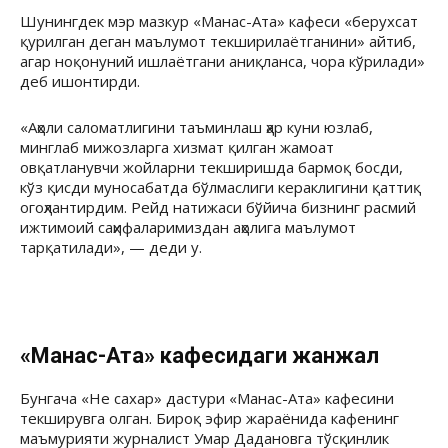
Шунингдек мэр мазкур «Манас-Ата» кафеси «берухсат
қурилган деган маълумот текширилаётганини» айтиб,
агар ноқонуний ишлаётгани аниқланса, чора кўрилади»
деб ишонтирди.
«Аҳоли саломатлигини таъминлаш ҳар куни юзлаб,
минглаб мижозларга хизмат қилган жамоат
овқатланувчи жойларни текширишда бармоқ босди,
кўз қисди муносабатда бўлмаслиги кераклигини қаттиқ
огоҳлантирдим. Рейд натижаси бўйича бизнинг расмий
ижтимоий саҳифаларимиздан аҳолига маълумот
тарқатилади», — деди у.
«Манас-Ата» кафесидаги жанжал
Бунгача «Не сахар» дастури «Манас-Ата» кафесини
текширувга олган. Бироқ эфир жараёнида кафенинг
маъмурияти журналист Умар Дадановга тўсқинлик