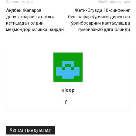
Аввалги мақола
Навбатдаги мақола
Ақилбек Жапаров
Жети-Огузда 10-синфнинг
депутатларни таътилга
беш нафар ўқувчиси директор
кетишидан олдин
ўринбосарини калтаклашда
меҳмондорчиликка чақирди
гумонланиб қўлга олинди
Kloop
ЎХШАШ МАҚОЛАЛАР