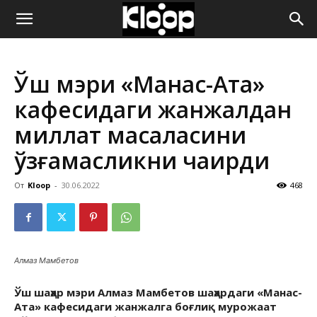
ҚИРҒИЗИСТОН
Ўш мэри «Манас-Ата»
ЯНГИЛИКЛАРИ
кафесидаги жанжалдан
миллат масаласини
қўзғамасликни чақирди
От
Kloop
-
30.06.2022
468
Алмаз Мамбетов
Ўш шаҳар мэри Алмаз Мамбетов шаҳардаги «Манас-
Ата» кафесидаги жанжалга боғлиқ мурожаат