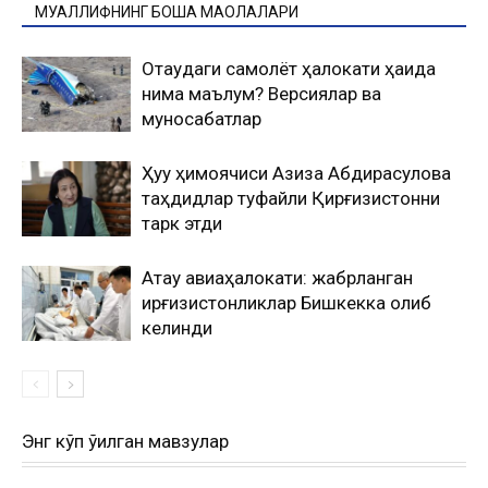
МУАЛЛИФНИНГ БОШҚА МАҚОЛАЛАРИ
Оқтаудаги самолёт ҳалокати ҳақида
нима маълум? Версиялар ва
муносабатлар
Ҳуқуқ ҳимоячиси Азиза Абдирасулова
таҳдидлар туфайли Қирғизистонни
тарк этди
Ақтау авиаҳалокати: жабрланган
қирғизистонликлар Бишкекка олиб
келинди
Энг кўп ўқилган мавзулар