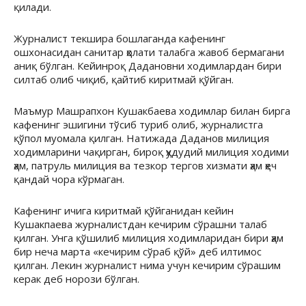
қилади.
Журналист текшира бошлаганда кафенинг
ошхонасидан санитар ҳолати талабга жавоб бермагани
аниқ бўлган. Кейинроқ Дадановни ходимлардан бири
силтаб олиб чиқиб, қайтиб киритмай қўйган.
Маъмур Машрапхон Кушакбаева ходимлар билан бирга
кафенинг эшигини тўсиб туриб олиб, журналистга
қўпол муомала қилган. Натижада Даданов милиция
ходимларини чақирган, бироқ ҳудудий милиция ходими
ҳам, патруль милиция ва тезкор тергов хизмати ҳам ҳеч
қандай чора кўрмаган.
Кафенинг ичига киритмай қўйганидан кейин
Кушакпаева журналистдан кечирим сўрашни талаб
қилган. Унга қўшилиб милиция ходимларидан бири ҳам
бир неча марта «кечирим сўраб қўй» деб илтимос
қилган. Лекин журналист нима учун кечирим сўрашим
керак деб норози бўлган.