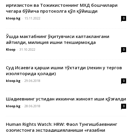
Қирғизистон ва Тожикистоннинг МХДҚ бошчилари
чегара бўйича протоколга қўл қўйишди
kloop.kg
-
15.11.2022
0
Ўшда мактабнинг ўқитувчиси калтаклангани
айтилди, милиция ишни текширмоқда
Kloop
-
31.10.2022
0
Суд Исаевга қарши ишни тўхтатди (лекин у тергов
изоляторида қолади)
kloop.kg
-
29.06.2018
0
Шадиевнинг устидан иккинчи жиноят иши қўзғалди
kloop.kg
-
28.06.2018
0
Human Rights Watch: HRW: Фаол Тунгишбаевнинг
Қозоғистонга экстрадицияланиши «ғазабни