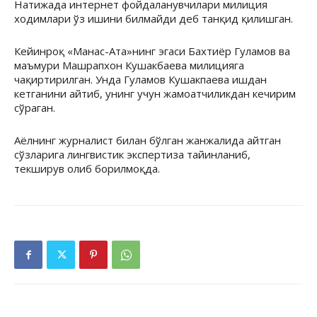
Натижада интернет фойдаланувчилари милиция
ходимлари ўз ишини билмайди деб танқид қилишган.
Кейинроқ «Манас-Ата»нинг эгаси Бахтиёр Гуламов ва
маъмури Машрапхон Кушакбаева милицияга
чақиртирилган. Унда Гуламов Кушакпаева ишдан
кетганини айтиб, унинг учун жамоатчиликдан кечирим
сўраган.
Аёлнинг журналист билан бўлган жанжалида айтган
сўзларига лингвистик экспертиза тайинланиб,
текширув олиб борилмоқда.