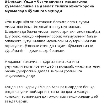
йўллади. Унда у бутун миллат масаласини
қўзғамасликка ва давлат тилига эҳтиёткорона
муомалада бўлишга чақирди.
«Ўш шаҳри кўп миллатларни бағрига олган, турли
миллатлар ёнма-ён яшаётган қутлуғ маскан.
Шаҳримизда барча миллат вакиллари аҳил-иноқ яшайди.
Шу боис, мазкур кафенинг собиқ маъмурининг баъзи
гапларига бутун миллат муаммосини кўтариб, кўнгил
оғритувчи сўзларни ёзишдан эҳтиёт бўлишингизни
сўрайман!» — деди шаҳар бошлиғи.
У «давлат тилимиз — қирғиз тили эканини
унутмаслигимиз лозим» деб таъкидлаб, «мамлакатнинг
барча фуқаросини давлат тилини ўрганишга
чақираман» деди.
Бундан ташқари у «Манас-Ата» ва шаҳардаги бошқа
овқатланувчи жойларнинг санитар ҳолати махсус
комиссия томонидан ҳар томонлама текширилади деб
ваъда берди.