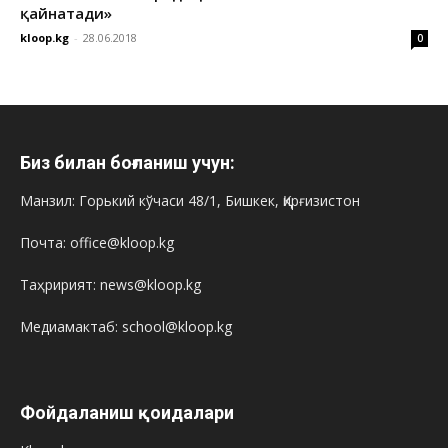
қайнатади»
kloop.kg
-
28.06.2018
0
Биз билан боғланиш учун:
Манзил: Горький кўчаси 48/1, Бишкек, Қирғизистон
Почта: office@kloop.kg
Таҳририят: news@kloop.kg
Медиамактаб: school@kloop.kg
Фойдаланиш қоидалари