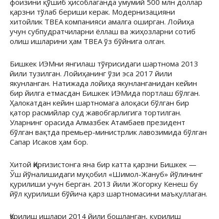
фоизини қўшиб ҳисоблаганда умумий 500 млн доллар
қарзни тўлаб бериши керак. Модернизацияни
хитойлик TBEA компанияси амалга оширган. Лойиҳа
учун субпудратчиларни ёллаш ва жиҳозларни сотиб
олиш ишларини ҳам TBEA ўз бўйнига олган.
Бишкек ИЭМни янгилаш тўғрисидаги шартнома 2013
йили тузилган. Лойиҳанинг ўзи эса 2017 йили
якунланган. Натижада лойиҳа якунланганидан кейин
бир йилга етмасдан Бишкек ИЭМида портлаш бўлган.
Ҳалокатдан кейин шартномага алоқаси бўлган бир
қатор расмийлар суд жавобгарлигига тортилган.
Уларнинг орасида Алмазбек Атамбаев президент
бўлган вақтда премьер-министрлик лавозимида бўлган
Сапар Исаков ҳам бор.
Хитой Қирғизистонга яна бир катта қарзни Бишкек —
Ўш йўналишидаги муқобил «Шимол-Жануб» йўлининг
қурилиши учун берган. 2013 йили Жогорку Кенеш бу
йўл қурилиши бўйича қарз шартномасини маъқуллаган.
Қурилиш ишлари 2014 йили бошланган, қурилиш