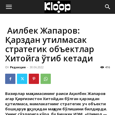
ҚИРҒИЗИСТОН
Ақилбек Жапаров:
ЯНГИЛИКЛАРИ
Қарздан қутилмасак
стратегик объектлар
Хитойга ўтиб кетади
От
Редакция
-
30.06.2022
416
Вазирлар маҳкамасининг раиси Ақилбек Жапаров
агар Қирғизистон Хитойдан бўлган қарзидан
қутилмаса, мамлакатнинг стратегик уч объекти
бошқарув ҳуқуқидан маҳрум бўлишини билдирди.
Унинг сўзларига кўра, бу Бишкек ИЭМ, «Шимол —