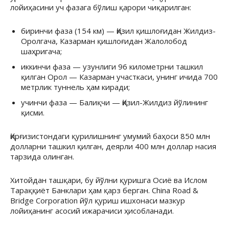
лойиҳасини уч фазага бўлиш қарори чиқарилган:
биринчи фаза (154 км) — Қизил қишлоғидан Жилдиз-
Оролгача, Казарман қишлоғидан Жалолобод
шаҳригача;
иккинчи фаза — узунлиги 96 километрни ташкил
қилган Орол — Казарман участкаси, унинг ичида 700
метрлик туннель ҳам киради;
учинчи фаза — Балиқчи — Қизил-Жилдиз йўлининг
қисми.
Қирғизистондаги қурилишнинг умумий баҳоси 850 млн
долларни ташкил қилган, деярли 400 млн доллар насия
тарзида олинган.
Хитойдан ташқари, бу йўлни қуришга Осиё ва Ислом
Тараққиёт Банклари ҳам қарз берган. China Road &
Bridge Corporation йўл қуриш ишхонаси мазкур
лойиҳанинг асосий ижарачиси ҳисобланади.