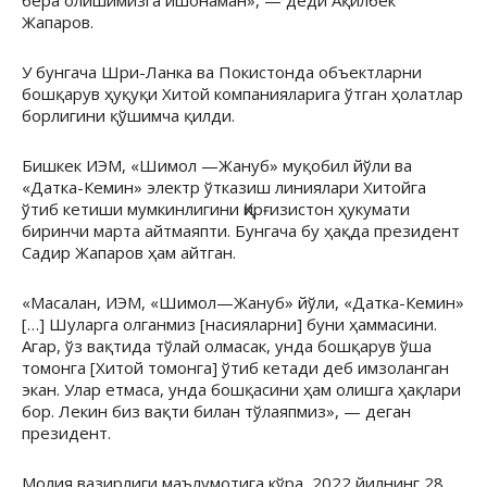
бера олишимизга ишонаман», — деди Ақилбек
Жапаров.
У бунгача Шри-Ланка ва Покистонда объектларни
бошқарув ҳуқуқи Хитой компанияларига ўтган ҳолатлар
борлигини қўшимча қилди.
Бишкек ИЭМ, «Шимол —Жануб» муқобил йўли ва
«Датка-Кемин» электр ўтказиш линиялари Хитойга
ўтиб кетиши мумкинлигини Қирғизистон ҳукумати
биринчи марта айтмаяпти. Бунгача бу ҳақда президент
Садир Жапаров ҳам айтган.
«Масалан, ИЭМ, «Шимол—Жануб» йўли, «Датка-Кемин»
[…] Шуларга олганмиз [насияларни] буни ҳаммасини.
Агар, ўз вақтида тўлай олмасак, унда бошқарув ўша
томонга [Хитой томонга] ўтиб кетади деб имзоланган
экан. Улар етмаса, унда бошқасини ҳам олишга ҳақлари
бор. Лекин биз вақти билан тўлаяпмиз», — деган
президент.
Молия вазирлиги маълумотига кўра, 2022 йилнинг 28