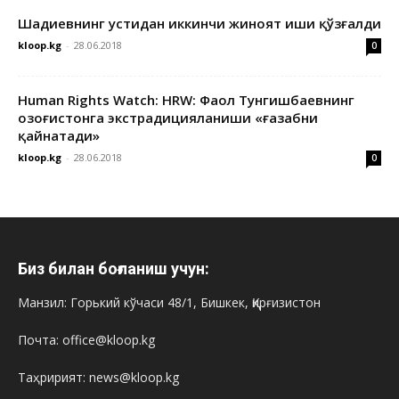
Шадиевнинг устидан иккинчи жиноят иши қўзғалди
kloop.kg
-
28.06.2018
0
Human Rights Watch: HRW: Фаол Тунгишбаевнинг
Қозоғистонга экстрадицияланиши «ғазабни
қайнатади»
kloop.kg
-
28.06.2018
0
Биз билан боғланиш учун:
Манзил: Горький кўчаси 48/1, Бишкек, Қирғизистон
Почта: office@kloop.kg
Таҳририят: news@kloop.kg