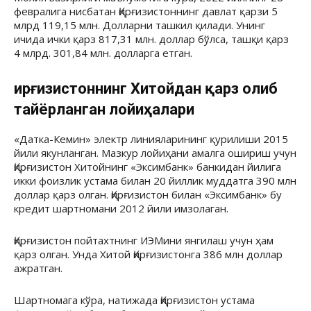
февралига нисбатан Қирғизистоннинг давлат қарзи 5
млрд 119,15 млн. Долларни ташкил қилади. Унинг
ичида ички қарз 817,31 млн. доллар бўлса, ташқи қарз
4 млрд. 301,84 млн. долларга етган.
Қирғизистоннинг Хитойдан қарз олиб
тайёрланган лойиҳалари
«Датка-Кемин» электр линияларининг қурилиши 2015
йили якунланган. Мазкур лойиҳани амалга ошириш учун
Қирғизистон Хитойнинг «Эксимбанк» банкидан йилига
икки фоизлик устама билан 20 йиллик муддатга 390 млн
доллар қарз олган. Қирғизистон билан «Эксимбанк» бу
кредит шартномани 2012 йили имзолаган.
Қирғизистон пойтахтнинг ИЭМини янгилаш учун ҳам
қарз олган. Унда Хитой Қирғизистонга 386 млн доллар
ажратган.
Шартномага кўра, натижада Қирғизистон устама