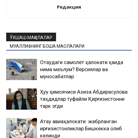
Редакция
ЎХШАШ МАҚОЛАЛАР
МУАЛЛИФНИНГ БОШҚА МАҚОЛАЛАРИ
Оқтаудаги самолёт ҳалокати ҳақида
нима маълум? Версиялар ва
муносабатлар
Ҳуқуқ ҳимоячиси Азиза Абдирасулова
таҳдидлар туфайли Қирғизистонни
тарк этди
Ақтау авиаҳалокати: жабрланган
қирғизистонликлар Бишкекка олиб
келинди