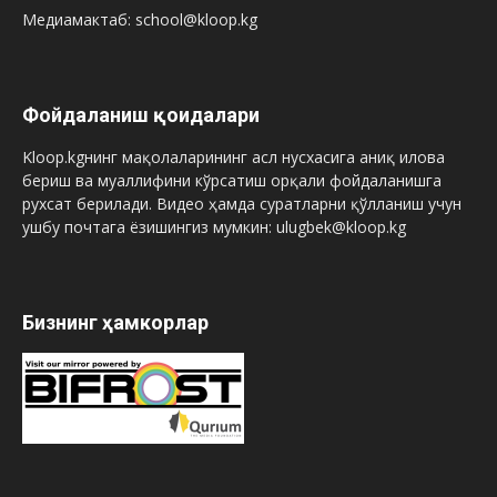
Медиамактаб: school@kloop.kg
Фойдаланиш қоидалари
Kloop.kgнинг мақолаларининг асл нусхасига аниқ илова
бериш ва муаллифини кўрсатиш орқали фойдаланишга
рухсат берилади. Видео ҳамда суратларни қўлланиш учун
ушбу почтага ёзишингиз мумкин: ulugbek@kloop.kg
Бизнинг ҳамкорлар