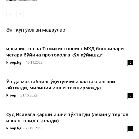
Энг кўп ўқилган мавзулар
Қирғизистон ва Тожикистоннинг МХДҚ бошчилари
чегара бўйича протоколга қўл қўйишди
kloop.kg
-
15.11.2022
0
Ўшда мактабнинг ўқитувчиси калтаклангани
айтилди, милиция ишни текширмоқда
Kloop
-
31.10.2022
0
Суд Исаевга қарши ишни тўхтатди (лекин у тергов
изоляторида қолади)
kloop.kg
-
29.06.2018
0