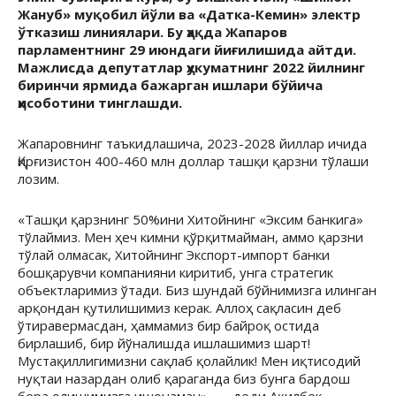
Жануб» муқобил йўли ва «Датка-Кемин» электр
ўтказиш линиялари. Бу ҳақда Жапаров
парламентнинг 29 июндаги йиғилишида айтди.
Мажлисда депутатлар ҳукуматнинг 2022 йилнинг
биринчи ярмида бажарган ишлари бўйича
ҳисоботини тинглашди.
Жапаровнинг таъкидлашича, 2023-2028 йиллар ичида
Қирғизистон 400-460 млн доллар ташқи қарзни тўлаши
лозим.
«Ташқи қарзнинг 50%ини Хитойнинг «Эксим банкига»
тўлаймиз. Мен ҳеч кимни қўрқитмайман, аммо қарзни
тўлай олмасак, Хитойнинг Экспорт-импорт банки
бошқарувчи компанияни киритиб, унга стратегик
объектларимиз ўтади. Биз шундай бўйнимизга илинган
арқондан қутилишимиз керак. Аллоҳ сақласин деб
ўтиравермасдан, ҳаммамиз бир байроқ остида
бирлашиб, бир йўналишда ишлашимиз шарт!
Мустақиллигимизни сақлаб қолайлик! Мен иқтисодий
нуқтаи назардан олиб қараганда биз бунга бардош