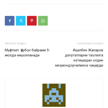
Аввалги мақола
Навбатдаги мақола
Муфтият: Қурбон байрами 9-
Ақилбек Жапаров
июлда нишонланади
депутатларни таътилга
кетишидан олдин
меҳмондорчиликка чақирди