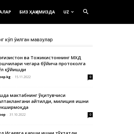
ЕАЛАР
БИЗ ҲАҚИМИЗДА
UZ
нг кўп ўқилган мавзулар
ирғизистон ва Тожикистоннинг МХДҚ
ошчилари чегара бўйича протоколга
ўл қўйишди
oop.kg
-
15.11.2022
0
шда мактабнинг ўқитувчиси
алтаклангани айтилди, милиция ишни
екширмоқда
oop
-
31.10.2022
0
уд Исаевга қарши ишни тўхтатди