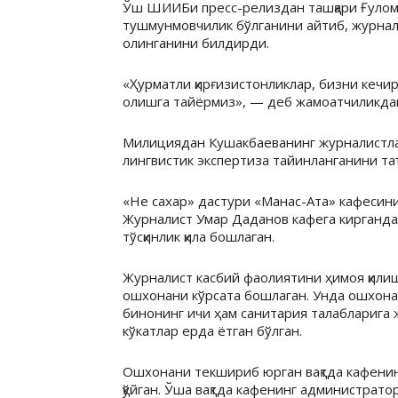
Ўш ШИИБи пресс-релиздан ташқари Ғуломо
тушмунмовчилик бўлганини айтиб, журнали
олинганини билдирди.
«Ҳурматли қирғизистонликлар, бизни кечи
олишга тайёрмиз», — деб жамоатчиликдан
Милициядан Кушакбаеванинг журналистлар
лингвистик экспертиза тайинланганини т
«Не сахар» дастури «Манас-Ата» кафесин
Журналист Умар Даданов кафега кирганда
тўсқинлик қила бошлаган.
Журналист касбий фаолиятини ҳимоя қилиш
ошхонани кўрсата бошлаган. Унда ошхонад
бинонинг ичи ҳам санитария талабларига 
кўкатлар ерда ётган бўлган.
Ошхонани текшириб юрган вақтда кафенинг 
қўйган. Ўша вақтда кафенинг администратор