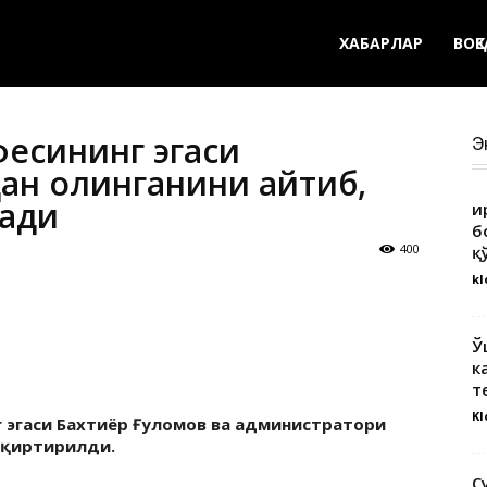
ХАБАРЛАР
ВОҚ
фесининг эгаси
Э
ан олинганини айтиб,
ради
Қ
б
400
қ
kl
Ў
к
т
Kl
г эгаси Бахтиёр Ғуломов ва администратори
ақиртирилди.
С