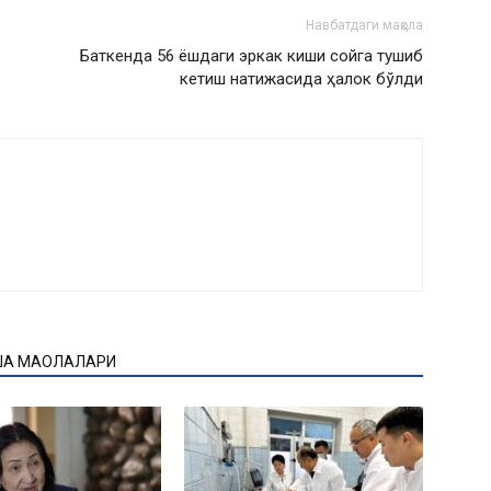
Навбатдаги мақола
Баткенда 56 ёшдаги эркак киши сойга тушиб
кетиш натижасида ҳалок бўлди
ҚА МАҚОЛАЛАРИ