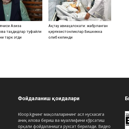
ячиси Азиза
Ақтау авиаҳалокати: жабрланган
ова таҳдидлар туфайли
қирғизистонликлар Бишкекка
ни тарк этди
олиб келинди
Фойдаланиш қоидалари
Б
Kloop.kgнинг мақолаларининг асл нусхасига
аниқ илова бериш ва муаллифини кўрсатиш
орқали фойдаланишга рухсат берилади. Видео