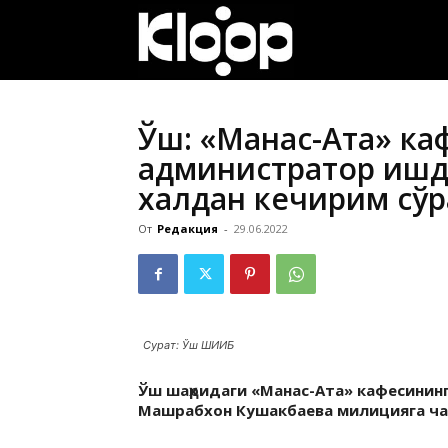
ҚИРҒИЗИСТОН
ЯНГИЛИКЛАРИ
Ўш: «Манас-Ата» ка
администратор ишд
халқдан кечирим сў
От
Редакция
-
29.06.2022
Сурат: Ўш ШИИБ
Ўш шаҳридаги «Манас-Ата» кафесинин
Машрабхон Кушакбаева милицияга ч