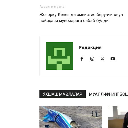
Аввалги мақола
Жогорку Кенешда амнистия берувчи қонун
лойиҳаси мунозарага сабаб бўлди
Редакция
ЎХШАШ МАҚОЛАЛАР
МУАЛЛИФНИНГ БОШ