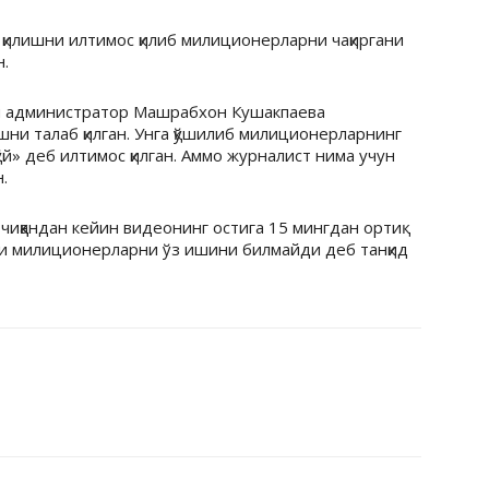
 қилишни илтимос қилиб милиционерларни чақиргани
н.
ин администратор Машрабхон Кушакпаева
шни талаб қилган. Унга қўшилиб милиционерларнинг
ўй» деб илтимос қилган. Аммо журналист нима учун
.
иққандан кейин видеонинг остига 15 мингдан ортиқ
и милиционерларни ўз ишини билмайди деб танқид