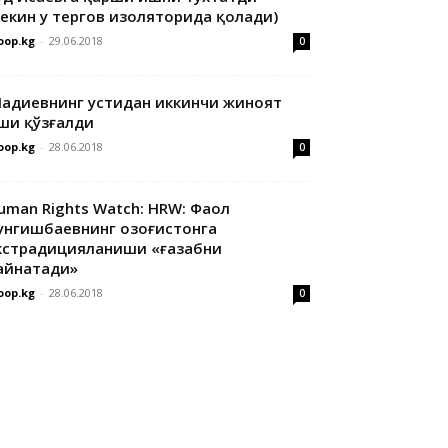
лекин у тергов изоляторида қолади)
oop.kg
-
29.06.2018
0
адиевнинг устидан иккинчи жиноят
ши қўзғалди
oop.kg
-
28.06.2018
0
uman Rights Watch: HRW: Фаол
унгишбаевнинг Қозоғистонга
кстрадицияланиши «ғазабни
айнатади»
oop.kg
-
28.06.2018
0