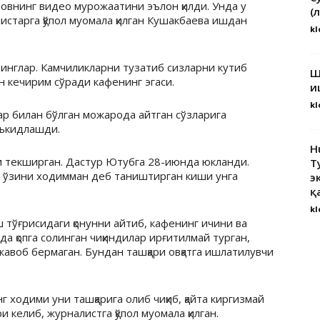
внинг видео мурожаатини эълон қилди. Унда у
(
старга қўпол муомала қилган Кушакбаева ишдан
kl
ринглар. Камчиликларни тузатиб сизларни кутиб
Ш
 кечирим сўради кафенинг эгаси.
и
kl
 билан бўлган можарода айтган сўзларига
аъкидлашди.
H
и текширган. Дастур Ютубга 28-июнда юкланди.
Т
 ўзини ходимман деб таништирган киши унга
э
қ
kl
 тўғрисидаги қонунни айтиб, кафенинг ичини ва
а қопга солинган чиқиндилар ирғитилмай турган,
жавоб бермаган. Бундан ташқари овқатга ишлатилувчи
ходими уни ташқарига олиб чиқиб, қайта киргизмай
и келиб, журналистга қўпол муомала қилган.