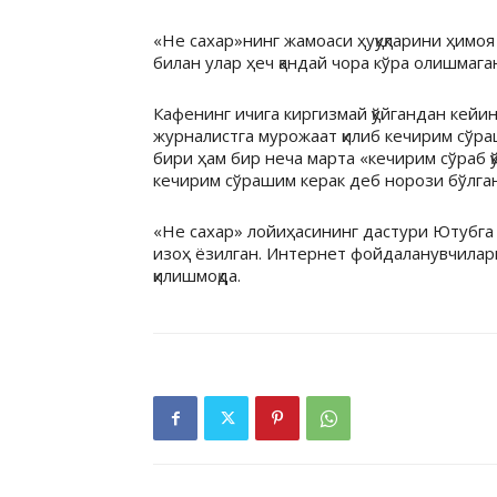
«Не сахар»нинг жамоаси ҳуқуқларини ҳимоя
билан улар ҳеч қандай чора кўра олишмага
Кафенинг ичига киргизмай қўйгандан кей
журналистга мурожаат қилиб кечирим сўра
бири ҳам бир неча марта «кечирим сўраб қ
кечирим сўрашим керак деб норози бўлган
«Не сахар» лойиҳасининг дастури Ютубга ч
изоҳ ёзилган. Интернет фойдаланувчилар
қилишмоқда.