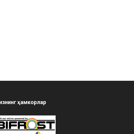
изнинг ҳамкорлар