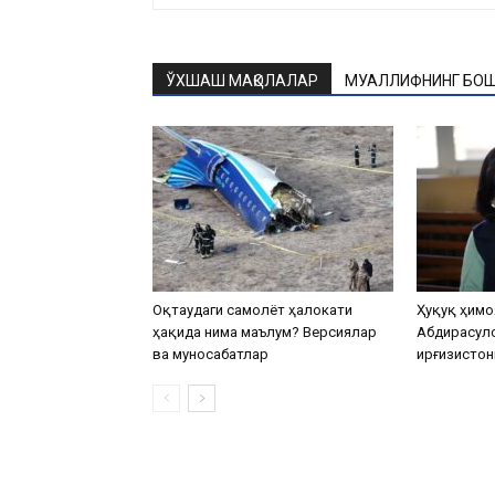
ЎХШАШ МАҚОЛАЛАР
МУАЛЛИФНИНГ БОШ
Оқтаудаги самолёт ҳалокати
Ҳуқуқ ҳимо
ҳақида нима маълум? Версиялар
Абдирасул
ва муносабатлар
Қирғизистон