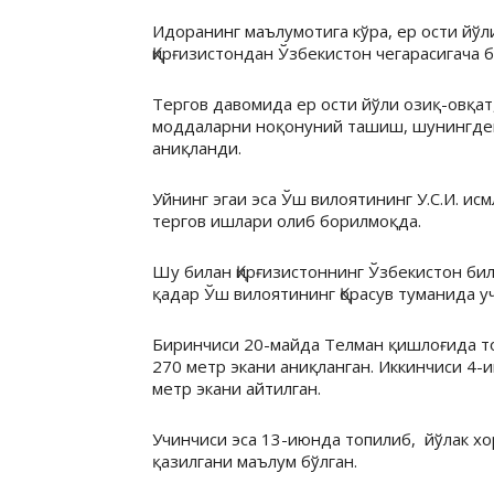
Идоранинг маълумотига кўра, ер ости йўли
Қирғизистондан Ўзбекистон чегарасигача б
Тергов давомида ер ости йўли озиқ-овқат,
моддаларни ноқонуний ташиш, шунингде
аниқланди.
Уйнинг эгаи эса Ўш вилоятининг У.С.И. ис
тергов ишлари олиб борилмоқда.
Шу билан Қирғизистоннинг Ўзбекистон бил
қадар Ўш вилоятининг Қорасув туманида уч
Биринчиси 20-майда Телман қишлоғида топ
270 метр экани аниқланган. Иккинчиси 4-и
метр экани айтилган.
Учинчиси эса 13-июнда топилиб, йўлак х
қазилгани маълум бўлган.