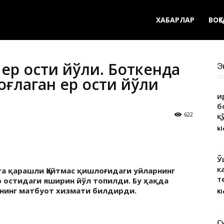
ХАБАРЛАР
ВОҚ
 ер ости йўли. Боткенда
Э
оғлаган ер ости йўли
Қ
б
622
қ
kl
Ў
к
га қарашли Қайтмас қишлоғидаги уйларнинг
т
р остидаги яширин йўл топилди. Бу ҳақда
нинг матбуот хизмати билдирди.
Kl
С