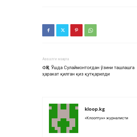
Аввалги мақола
ФҲВ: Ўшда Сулаймонтоғдан ўзини ташлашга
ҳаракат қилган қиз қутқарилди
kloop.kg
«Клооптун» журналисти