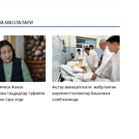
ҚА МАҚОЛАЛАРИ
ячиси Азиза
Ақтау авиаҳалокати: жабрланган
ова таҳдидлар туфайли
қирғизистонликлар Бишкекка
ни тарк этди
олиб келинди