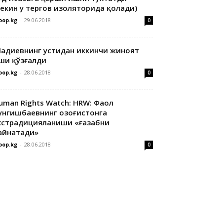
лекин у тергов изоляторида қолади)
oop.kg
-
29.06.2018
0
адиевнинг устидан иккинчи жиноят
ши қўзғалди
oop.kg
-
28.06.2018
0
uman Rights Watch: HRW: Фаол
унгишбаевнинг Қозоғистонга
кстрадицияланиши «ғазабни
айнатади»
oop.kg
-
28.06.2018
0