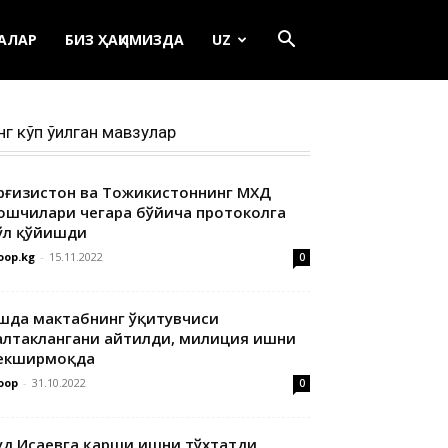
ЕАЛАР
БИЗ ҲАҚИМИЗДА
UZ
нг кўп ўқилган мавзулар
ирғизистон ва Тожикистоннинг МХДҚ
ошчилари чегара бўйича протоколга
ўл қўйишди
oop.kg
-
15.11.2022
0
шда мактабнинг ўқитувчиси
алтаклангани айтилди, милиция ишни
екширмоқда
oop
-
31.10.2022
0
уд Исаевга қарши ишни тўхтатди