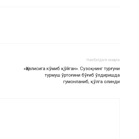
Навбатдаги мақола
«Ҳовлисига кўмиб қўйган». Сузоқнинг турғуни
турмуш ўртоғини бўғиб ўлдиришда
гумонланиб, қўлга олинди