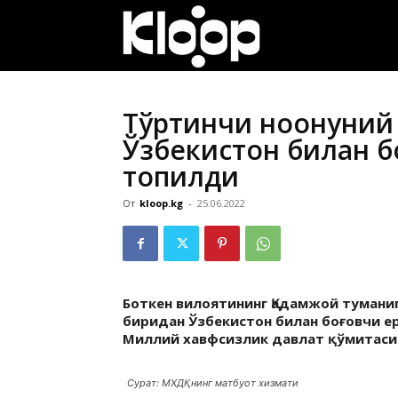
ҚИРҒИЗИСТОН
ЯНГИЛИКЛАРИ
Тўртинчи ноқонуний
Ўзбекистон билан б
топилди
От
kloop.kg
-
25.06.2022
Боткен вилоятининг Қадамжой тумани
биридан Ўзбекистон билан боғовчи е
Миллий хавфсизлик давлат қўмитаси
Сурат: МХДҚнинг матбуот хизмати