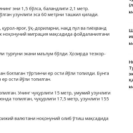
(
нинг эни 1,5 бўлса, баландлиги 2,1 метр.
kl
ўлган узунлиги эса 60 метрни ташкил қилади.
 қурол-яроғ, ўқ-дориларни, нақд пул ва гиёҳванд
Ш
к ноқонуний миграция мақсадида фойдаланилгани
и
kl
мли турғуни экани маълум бўлди. Ҳозирда тезкор-
H
Т
ан боғлаган тўртинчи ер ости йўли топилди. Бунга
э
 ер ости йўли топилган.
қ
kl
илган. Унинг чуқурлиги 15 метр, умумий узунлиги
юнда топилган, чуқурлиги 17,5 метр, узунлиги 155
орижий валютани ноқонуний олиб ўтиш мақсадида