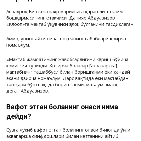
Аввалроқ Бишкек шаҳар мэриясига қарашли таълим
бошқармасининг етакчиси Данияр Абдуазизов
«Клооп»га мактаб ўқувчиси ҳалок бўлганини тасдиқлаган.
Аммо, унинг айтишича, воқеанинг сабаблари ҳозирча
номаълум.
«Мактаб жамоатининг жавобгарлигини кўриш бўйича
комиссия тузилди. Ҳозирча болалар [аквапаркка]
мактабнинг ташаббуси билан боришганми ёки қандай
экани ҳозирча номаълум. Дарс вақтида ёки мактабдан
ташқари бўш вақтда боришганми, маълум эмас», —
деган Абдуазизов.
Вафот этган боланинг онаси нима
дейди?
Сувга чўкиб вафот этган боланинг онаси 6-июнда ўғли
аквапаркка синфдошлари билан кетганини айтиб