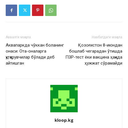
Аввалги мақола
Навбатдаги мақола
Аквапаркда чўккан боланинг
Қозоғистон 8-июндан
онаси: Ота-оналарга
бошлаб чегарадан ўтишда
қутқарувчилар бўлади деб
ПЗР-тест ёки вакцина ҳақида
айтишган
ҳужжат сўрамайди
kloop.kg