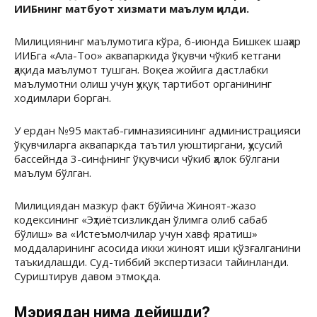
ИИБнинг матбуот хизмати маълум қилди.
Милициянинг маълумотига кўра, 6-июнда Бишкек шаҳар
ИИБга «Ала-Тоо» аквапаркида ўқувчи чўкиб кетгани
ҳақида маълумот тушган. Воқеа жойига дастлабки
маълумотни олиш учун ҳуқуқ тартибот органининг
ходимлари борган.
У ердан №95 мактаб-гимназиясининг администрацияси
ўқувчиларга аквапаркда таътил уюштиргани, ҳусусий
бассейнда 3-синфнинг ўқувчиси чўкиб ҳалок бўлгани
маълум бўлган.
Милициядан мазкур факт бўйича Жиноят-жазо
кодексининг «Эҳтиётсизликдан ўлимга олиб сабаб
бўлиш» ва «Истеъмолчилар учун хавф яратиш»
моддаларининг асосида икки жиноят иши қўзғалганини
таъкидлашди. Суд-тиббий экспертизаси тайинланди.
Суриштирув давом этмоқда.
Мэриядан нима дейишди?