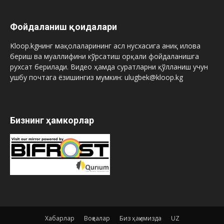
Фойдаланиш қоидалари
Kloop.kgнинг мақолаларининг асл нусхасига аниқ илова
бериш ва муаллифини кўрсатиш орқали фойдаланишга
рухсат берилади. Видео ҳамда суратларни қўлланиш учун
ушбу почтага ёзишингиз мумкин: ulugbek@kloop.kg
Бизнинг ҳамкорлар
Хабарлар
Воқеалар
Биз ҳақимизда
UZ