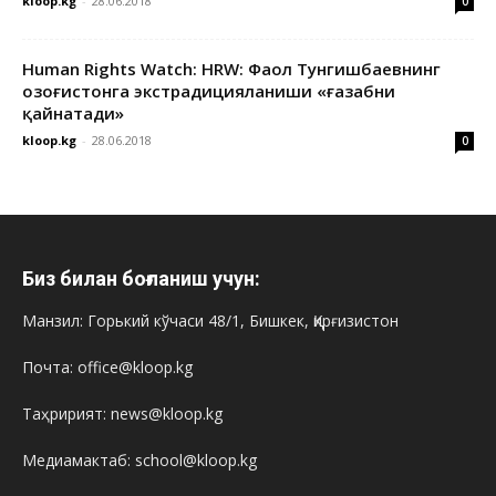
kloop.kg
-
28.06.2018
0
Human Rights Watch: HRW: Фаол Тунгишбаевнинг
Қозоғистонга экстрадицияланиши «ғазабни
қайнатади»
kloop.kg
-
28.06.2018
0
Биз билан боғланиш учун:
Манзил: Горький кўчаси 48/1, Бишкек, Қирғизистон
Почта: office@kloop.kg
Таҳририят: news@kloop.kg
Медиамактаб: school@kloop.kg