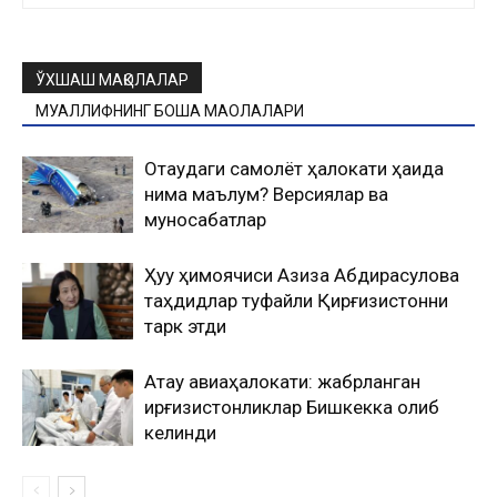
ЎХШАШ МАҚОЛАЛАР
МУАЛЛИФНИНГ БОШҚА МАҚОЛАЛАРИ
Оқтаудаги самолёт ҳалокати ҳақида
нима маълум? Версиялар ва
муносабатлар
Ҳуқуқ ҳимоячиси Азиза Абдирасулова
таҳдидлар туфайли Қирғизистонни
тарк этди
Ақтау авиаҳалокати: жабрланган
қирғизистонликлар Бишкекка олиб
келинди