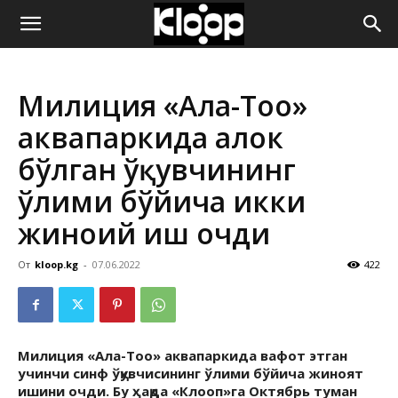
ҚИРҒИЗИСТОН
Милиция «Ала-Тоо»
ЯНГИЛИКЛАРИ
аквапаркида ҳалок
бўлган ўқувчининг
ўлими бўйича икки
жиноий иш очди
От
kloop.kg
-
07.06.2022
422
Милиция «Ала-Тоо» аквапаркида вафот этган
учинчи синф ўқувчисининг ўлими бўйича жиноят
ишини очди. Бу ҳақда «Клооп»га Октябрь туман