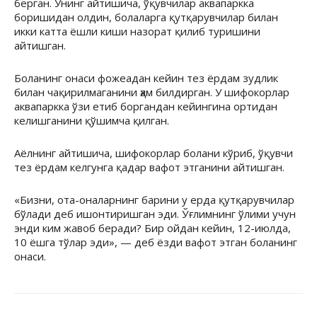
берган. Унинг айтишича, ўқувчилар аквапаркка
боришидан олдин, болаларга қутқарувчилар билан
икки катта ёшли киши назорат қилиб туришини
айтишган.
Боланинг онаси фожеадан кейин тез ёрдам зудлик
билан чақирилмаганини ҳам билдирган. У шифокорлар
аквапаркка ўзи етиб боргандан кейингина ортидан
келишганини қўшимча қилган.
Аёлнинг айтишича, шифокорлар болани кўриб, ўқувчи
тез ёрдам келгунга қадар вафот этганини айтишган.
«Бизни, ота-оналарнинг барини у ерда қутқарувчилар
бўлади деб ишонтиришган эди. Ўғлимнинг ўлими учун
энди ким жавоб беради? Бир ойдан кейин, 12-июлда,
10 ёшга тўлар эди», — деб ёзди вафот этган боланинг
онаси.