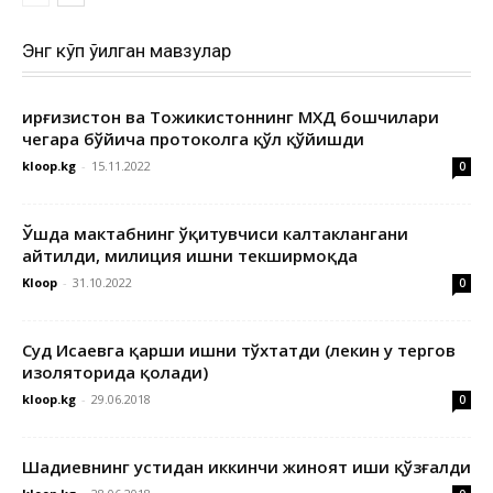
Энг кўп ўқилган мавзулар
Қирғизистон ва Тожикистоннинг МХДҚ бошчилари
чегара бўйича протоколга қўл қўйишди
kloop.kg
-
15.11.2022
0
Ўшда мактабнинг ўқитувчиси калтаклангани
айтилди, милиция ишни текширмоқда
Kloop
-
31.10.2022
0
Суд Исаевга қарши ишни тўхтатди (лекин у тергов
изоляторида қолади)
kloop.kg
-
29.06.2018
0
Шадиевнинг устидан иккинчи жиноят иши қўзғалди