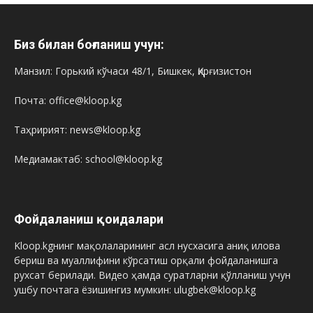
Биз билан боғланиш учун:
Манзил: Горький кўчаси 48/1, Бишкек, Қирғизистон
Почта: office@kloop.kg
Таҳририят: news@kloop.kg
Медиамактаб: school@kloop.kg
Фойдаланиш қоидалари
Kloop.kgнинг мақолаларининг асл нусхасига аниқ илова
бериш ва муаллифини кўрсатиш орқали фойдаланишга
рухсат берилади. Видео ҳамда суратларни қўлланиш учун
ушбу почтага ёзишингиз мумкин: ulugbek@kloop.kg