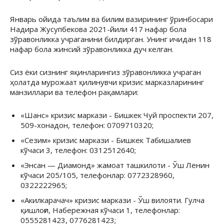
Январь ойида таълим ва билим вазирининг ўринбосари
Надира Жусупбекова 2021-йили 417 нафар бола
зўравонликка учраганини билдирган. Унинг ичидан 118
нафар бола жинсий зўравонликка дуч келган.
Сиз ёки сизнинг яқинларингиз зўравонликка учраган
ҳолатда мурожаат қилинувчи кризис марказларининг
манзиллари ва телефон рақамлари:
«Шанс» кризис маркази - Бишкек Чуй проспекти 207,
509-хонадон, телефон: 0709710320;
«Сезим» кризис маркази - Бишкек Табишалиев
кўчаси 3, телефон: 0312512640;
«Энсан — Диамонд» жамоат ташкилоти - Ўш Ленин
кўчаси 205/105, телефонлар: 0772328960,
0322222965;
«Акилкарачач» кризис маркази - Ўш вилояти. Гулча
қишлоғи, Набережная кўчаси 1, телефонлар:
0555281423, 0776281423;