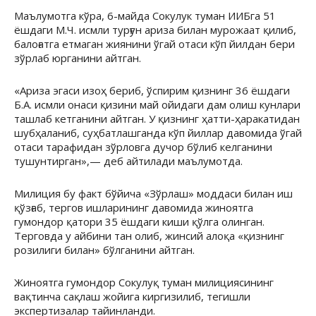
Маълумотга кўра, 6-майда Сокулук туман ИИБга 51
ёшдаги М.Ч. исмли турғун ариза билан мурожаат қилиб,
балоғатга етмаган жиянини ўгай отаси кўп йилдан бери
зўрлаб юрганини айтган.
«Ариза эгаси изоҳ бериб, ўспирим қизнинг 36 ёшдаги
Б.А. исмли онаси қизини май ойидаги дам олиш кунлари
ташлаб кетганини айтган. У қизнинг ҳатти-ҳаракатидан
шубҳаланиб, суҳбатлашганда кўп йиллар давомида ўгай
отаси тарафидан зўрловга дучор бўлиб келганини
тушунтирган»,— деб айтилади маълумотда.
Милиция бу факт бўйича «Зўрлаш» моддаси билан иш
қўзғаб, тергов ишларининг давомида жиноятга
гумондор қатори 35 ёшдаги киши қўлга олинган.
Терговда у айбини тан олиб, жинсий алоқа «қизнинг
розилиги билан» бўлганини айтган.
Жиноятга гумондор Сокулуқ туман милициясининг
вақтинча сақлаш жойига киргизилиб, тегишли
экспертизалар тайинланди.