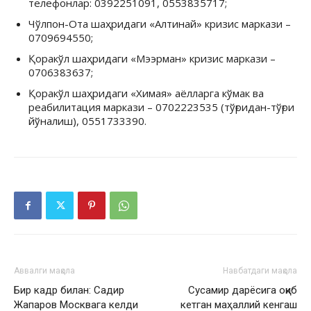
телефонлар: 0392251091, 0553835717;
Чўлпон-Ота шаҳридаги «Алтинай» кризис маркази –
0709694550;
Қоракўл шаҳридаги «Мээрман» кризис маркази –
0706383637;
Қоракўл шаҳридаги «Химая» аёлларга кўмак ва
реабилитация маркази – 0702223535 (тўғридан-тўғри
йўналиш), 0551733390.
Аввалги мақола
Навбатдаги мақола
Бир кадр билан: Садир
Сусамир дарёсига оқиб
Жапаров Москвага келди
кетган маҳаллий кенгаш