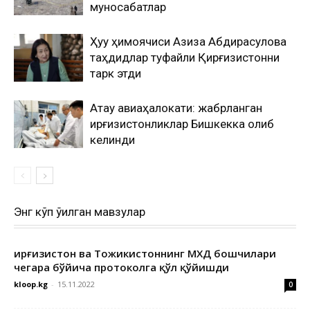
муносабатлар
Ҳуқуқ ҳимоячиси Азиза Абдирасулова
таҳдидлар туфайли Қирғизистонни
тарк этди
Ақтау авиаҳалокати: жабрланган
қирғизистонликлар Бишкекка олиб
келинди
Энг кўп ўқилган мавзулар
Қирғизистон ва Тожикистоннинг МХДҚ бошчилари
чегара бўйича протоколга қўл қўйишди
kloop.kg
-
15.11.2022
0