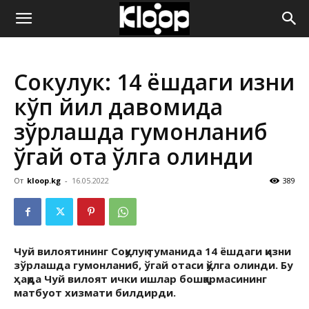
ҚИРҒИЗИСТОН
Сокулук: 14 ёшдаги қизни
ЯНГИЛИКЛАРИ
кўп йил давомида
зўрлашда гумонланиб
ўгай ота қўлга олинди
От
kloop.kg
-
16.05.2022
389
Чуй вилоятининг Соқулуқ туманида 14 ёшдаги қизни
зўрлашда гумонланиб, ўгай отаси қўлга олинди. Бу
ҳақда Чуй вилоят ички ишлар бошқармасининг
матбуот хизмати билдирди.