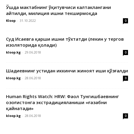
Ўшда мактабнинг ўқитувчиси калтаклангани
айтилди, милиция ишни текширмоқда
Kloop
-
31.10.2022
0
Суд Исаевга қарши ишни тўхтатди (лекин у тергов
изоляторида қолади)
kloop.kg
-
29.06.2018
0
Шадиевнинг устидан иккинчи жиноят иши қўзғалди
kloop.kg
-
28.06.2018
0
Human Rights Watch: HRW: Фаол Тунгишбаевнинг
Қозоғистонга экстрадицияланиши «ғазабни
қайнатади»
kloop.kg
-
28.06.2018
0