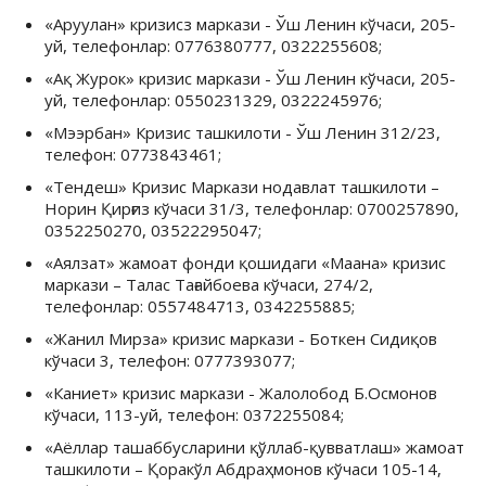
«Аруулан» кризисз маркази - Ўш Ленин кўчаси, 205-
уй, телефонлар: 0776380777, 0322255608;
«Ақ Журок» кризис маркази - Ўш Ленин кўчаси, 205-
уй, телефонлар: 0550231329, 0322245976;
«Мээрбан» Кризис ташкилоти - Ўш Ленин 312/23,
телефон: 0773843461;
«Тендеш» Кризис Маркази нодавлат ташкилоти –
Норин Қирғиз кўчаси 31/3, телефонлар: 0700257890,
0352250270, 03522295047;
«Аялзат» жамоат фонди қошидаги «Маана» кризис
маркази – Талас Тағайбоева кўчаси, 274/2,
телефонлар: 0557484713, 0342255885;
«Жанил Мирза» кризис маркази - Боткен Сидиқов
кўчаси 3, телефон: 0777393077;
«Каниет» кризис маркази - Жалолобод Б.Осмонов
кўчаси, 113-уй, телефон: 0372255084;
«Аёллар ташаббусларини қўллаб-қувватлаш» жамоат
ташкилоти – Қоракўл Абдраҳмонов кўчаси 105-14,