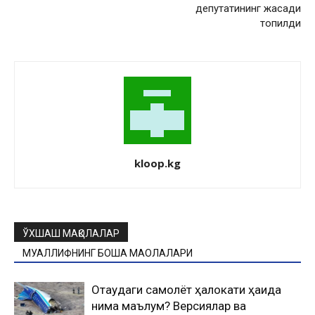
депутатининг жасади
топилди
kloop.kg
ЎХШАШ МАҚОЛАЛАР
МУАЛЛИФНИНГ БОШҚА МАҚОЛАЛАРИ
Оқтаудаги самолёт ҳалокати ҳақида
нима маълум? Версиялар ва