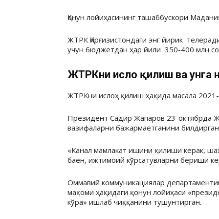
Қонун лойиҳасининг ташаббускори Мадания
ЖТРК Қирғизистондаги энг йирик телера
учун бюджетдан ҳар йили 350-400 млн со
ЖТРКни ислоҳ қилиш ва унга 
ЖТРКни ислоҳ қилиш ҳақида масала 2021-
Президент Садир Жапаров 23-октябрда Ж
вазифаларни бажармаётганини билдирган
«Канал мамлакат ишини қилиши керак, ша
баён, ижтимоий кўрсатувларни бериши кер
Оммавий коммуникациялар департаментин
мақоми ҳақидаги қонун лойиҳаси «презид
кўра» ишлаб чиққанини тушунтирган.