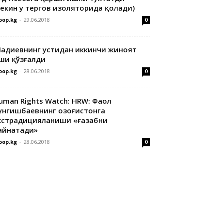
лекин у тергов изоляторида қолади)
oop.kg
-
29.06.2018
0
адиевнинг устидан иккинчи жиноят
ши қўзғалди
oop.kg
-
28.06.2018
0
uman Rights Watch: HRW: Фаол
унгишбаевнинг Қозоғистонга
кстрадицияланиши «ғазабни
айнатади»
oop.kg
-
28.06.2018
0