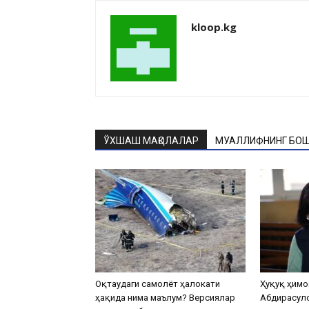
kloop.kg
ЎХШАШ МАҚОЛАЛАР
МУАЛЛИФНИНГ БОШ
Оқтаудаги самолёт ҳалокати
Ҳуқуқ ҳимо
ҳақида нима маълум? Версиялар
Абдирасул