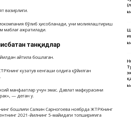
(
т вазирлиги.
kl
диокомпания бўлиб ҳисобланади, уни молиялаштириш
м маблағ ажратилади.
Ш
и
kl
нисбатан танқидлар
йилдан айтила бошлаган.
H
Т
ТРКнинг кузатув кенгаши олдига қўйилган
э
.
қ
kl
хсий манфаатлар учун эмас. Давлат мафкурасини
ак», — деган у.
инг бошлиғи Салкин Сарногоева ноябрда ЖТРКнинг
ентнинг 2021-йилнинг 5-майидаги топшириғига