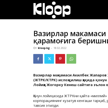
ҚИРҒИЗИСТОН
ЯНГИЛИКЛАРИ
Вазирлар маҳкамаси
қарамоғига беришн
От
kloop.kg
-
18.02.2022
Вазирлар маҳкамаси Акилбек Жапаро
(ЖТРК/КТРК) ислоҳ қилиш ҳақида қону
Лойиҳа Жогорку Кенеш сайтига эълон 
Қонун лойиҳасида ЖТРКни қайта «миллий»
корпорациянинг кузатув кенгаши тарқаб,
тавсия этилди.