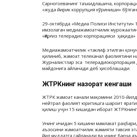
Сарногоеванинг таъкидлашича, корпорац
«жуда йирик коррупция кўриниши» бўлган
29-октябрда «Медиа Полиси Институти» 1
имзолаган медиажамоатчилик мурожаатини
«Қирғиз телерадио корпорацияси ҳақида» 
Медиажамоатчилик «таклиф этилган қонун
қилиниб, жамоат телеканал фаолиятини н
Журналистлар эса телерадиокорпорация д
майдонига айланади деб ҳисоблашади.
ЖТРКнинг назорат кенгаши
ЖТРК жамоат канали мақомини 2010-йилда
нейтрал фаолият юритишга шароит ярати
қилиш учун 15 кишидан иборат ЖТРКнинг 
Унинг ичидан 5 кишини мамлакат раҳбари,
аъзосини жамоатчилик жамияти тавсия эт
йил муддатга сайланади ва унинг барча 