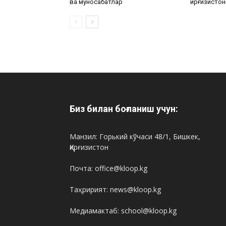
ва муносабатлар
Қирғизистон
Биз билан боғланиш учун:
Манзил: Горький кўчаси 48/1, Бишкек,
Қирғизистон
Почта: office@kloop.kg
Таҳририят: news@kloop.kg
Медиамактаб: school@kloop.kg