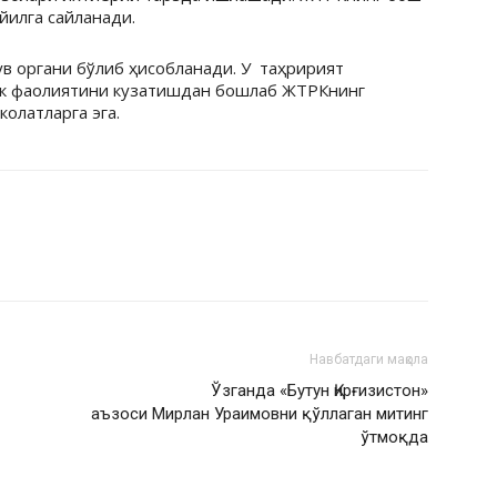
йилга сайланади.
в органи бўлиб ҳисобланади. У таҳририят
ик фаолиятини кузатишдан бошлаб ЖТРКнинг
олатларга эга.
Навбатдаги мақола
Ўзганда «Бутун Қирғизистон»
аъзоси Мирлан Ураимовни қўллаган митинг
ўтмоқда