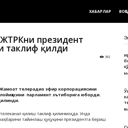
ХАБАРЛАР
ВОҚ
 ЖТРКни президент
Э
и таклиф қилди
Қ
392
б
қ
kl
в Жамоат телерадио эфир корпорациясини
Ў
н лойиҳасини парламент эътиборига юборди.
к
қилинди.
т
Kl
 телеканал қилиш таклиф қилинмоқда. Унда
 раҳбарини тайинлаш ҳуқуқини президентга бериш
С