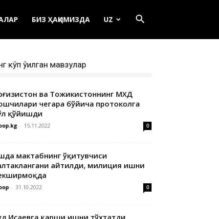
ЕАЛАР
БИЗ ҲАҚИМИЗДА
UZ
нг кўп ўқилган мавзулар
ирғизистон ва Тожикистоннинг МХДҚ
ошчилари чегара бўйича протоколга
ўл қўйишди
oop.kg
-
15.11.2022
0
шда мактабнинг ўқитувчиси
алтаклангани айтилди, милиция ишни
екширмоқда
oop
-
31.10.2022
0
уд Исаевга қарши ишни тўхтатди