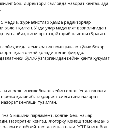
иянинг бош директори сайловда назорат кенгашида
.
5 медиа, журналистлар ҳамда редакторлар
 эълон қилган. Унда улар маданият вазирлигидан
қонун лойиҳасини ортга қайтариб олишни сўраган.
 лойиҳасида демократик принциплар тўлиқ бекор
азорат қила олмай қолади деган фикрда.
авлатники бўлиб ўзгарганидан кейин қайта ҳукумат
ги апрель инқилобидан кейин олган. Унда каналга
ш режа қилиниб, таҳририят сиёсатини назорат
назорат кенгаши тузилган.
 яна 5 кишини парламент, қолган беш нафар
ади. Назоратчи кенгаш Жогорку Кенеш томонидан 5
аъзолари ихтиёрий тарзда ишлашади. ЖТРКнинг бош