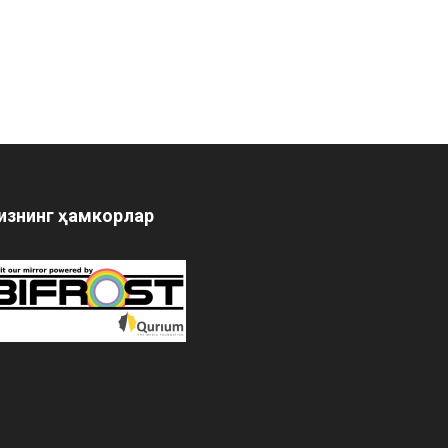
изнинг ҳамкорлар