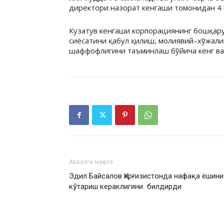
директори назорат кенгаши томонидан 4 
Кузатув кенгаши корпорациянинг бошқару
сиёсатини қабул қилиш, молиявий–хўжал
шаффофлигини таъминлаш бўйича кенг вак
Аввалги мақола
Эдил Байсалов Қирғизистонда нафақа ёшини
кўтариш кераклигини билдирди