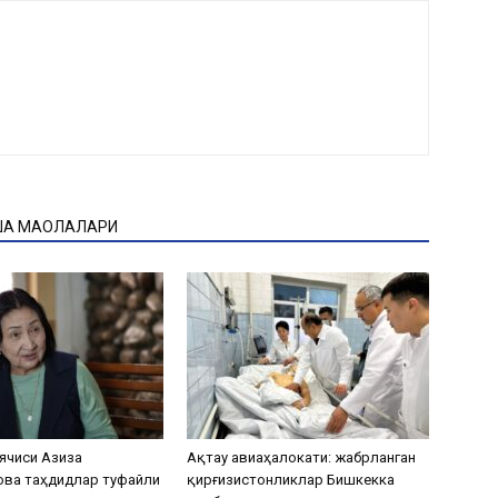
ҚА МАҚОЛАЛАРИ
ячиси Азиза
Ақтау авиаҳалокати: жабрланган
ова таҳдидлар туфайли
қирғизистонликлар Бишкекка