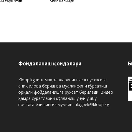
ни тарк этди
олиб келинди
Фойдаланиш қоидалари
Б
Kloop.kgнинг мақолаларининг асл нусхасига
аниқ илова бериш ва муаллифини кўрсатиш
орқали фойдаланишга рухсат берилади. Видео
ҳамда суратларни қўлланиш учун ушбу
почтага ёзишингиз мумкин: ulugbek@kloop.kg