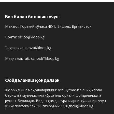
Биз билан боғланиш учун:
Манзил: Горький кўчаси 48/1, Бишкек, Қирғизистон
Почта: office@kloop.kg
Таҳририят: news@kloop.kg
Медиамактаб: school@kloop.kg
Фойдаланиш қоидалари
Kloop.kgнинг мақолаларининг асл нусхасига аниқ илова
бериш ва муаллифини кўрсатиш орқали фойдаланишга
рухсат берилади. Видео ҳамда суратларни қўлланиш учун
ушбу почтага ёзишингиз мумкин: ulugbek@kloop.kg