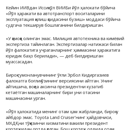
Кейин ИИВдан Иссиқкўл ВИИБи йўл ҳалокати бўйича
«Йўл ҳаракати ва автотранспорт воситаларини
эксплуатация қилиш қоидасини бузиш» моддаси бўйича
судгача текширув бошлаганини билдиришган.
«У қамоққа олинган эмас. Милиция автотехника ва кимёвий
экспертиза тайинлаган. Экспертизалар натижаси билан
йўл фалокатига учраганларнинг ҳаммасини ҳаракатига
юридик баҳо берилади», — деб билдиришган
муассасадан.
Бироқ гумонланувчининг ўғли Эрбол Кидиргазиев
фалокатга боғлиқ ўзининг версиясини айтган. Унинг
айтишича, воқеа аксинча президентни кузатиб
кетаётган машиналарнинг бири уни отасини
машинасини урган.
«Йўл ҳалокатида менинг отам ҳам жабрланди, бироқ у
айбдор эмас. Toyota Land Cruiser’нинг ҳайдовчиси,
МХДҚни тўққизинчи хизматини вакили президент
кортежидан ортда қолган. Бош кортеж олдида отам