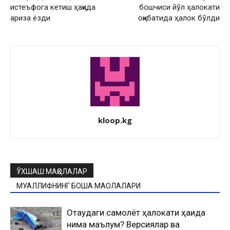
истеъфога кетиш ҳақида
бошчиси йўл ҳалокати
ариза ёзди
оқибатида ҳалок бўлди
kloop.kg
ЎХШАШ МАҚОЛАЛАР
МУАЛЛИФНИНГ БОШҚА МАҚОЛАЛАРИ
Оқтаудаги самолёт ҳалокати ҳақида
нима маълум? Версиялар ва