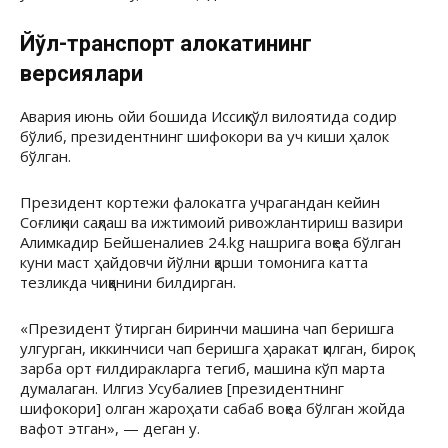
Йўл-транспорт ҳалокатининг
версиялари
Авария июнь ойи бошида Иссиқкўл вилоятида содир
бўлиб, президентнинг шифокори ва уч киши ҳалок
бўлган.
Президент кортежи фалокатга учрагандан кейин
Соғлиқни сақлаш ва ижтимоий ривожлантириш вазири
Алимкадир Бейшеналиев 24.kg нашрига воқеа бўлган
куни маст ҳайдовчи йўлни қарши томонига катта
тезликда чиққанини билдирган.
«Президент ўтирган биринчи машина чап беришга
улгурган, иккинчиси чап беришга ҳаракат қилган, бироқ
зарба орт ғилдиракларга тегиб, машина кўп марта
думалаган. Илгиз Усубалиев [президентнинг
шифокори] олган жароҳати сабаб воқеа бўлган жойда
вафот этган», — деган у.