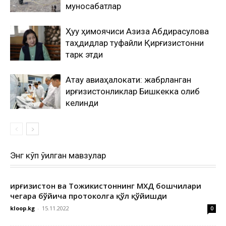
муносабатлар
Ҳуқуқ ҳимоячиси Азиза Абдирасулова
таҳдидлар туфайли Қирғизистонни
тарк этди
Ақтау авиаҳалокати: жабрланган
қирғизистонликлар Бишкекка олиб
келинди
Энг кўп ўқилган мавзулар
Қирғизистон ва Тожикистоннинг МХДҚ бошчилари
чегара бўйича протоколга қўл қўйишди
kloop.kg
-
15.11.2022
0