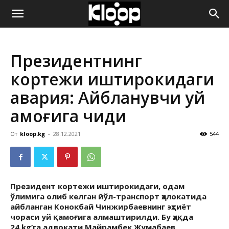
ҚИРҒИЗИСТОН
Президентнинг
ЯНГИЛИКЛАРИ
кортежи иштирокидаги
авария: Айбланувчи уй
қамоғига чиқди
От
kloop.kg
-
28.12.2021
544
Президент кортежи иштирокидаги, одам
ўлимига олиб келган йўл-транспорт ҳалокатида
айбланган Конокбай Чинжирбаевнинг эҳтиёт
чораси уй қамоғига алмаштирилди. Бу ҳақда
24.kg’га адвокати Майрамбек Жумабаев