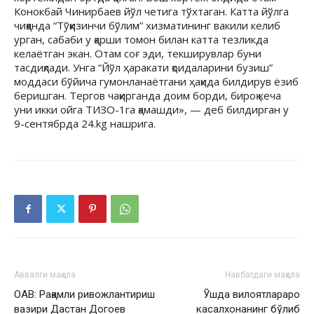
Конокбай Чинирбаев йўл четига тўхтаган. Катта йўлга
чиққанда “Тўққизинчи бўлим” хизматининг вакили келиб
урган, сабаби у қарши томон билан катта тезликда
келаётган экан. Отам соғ эди, текширувлар буни
тасдиқлади. Унга “Йўл ҳаракати қоидаларини бузиш”
моддаси бўйича гумонланаётгани ҳақида билдирув ёзиб
беришган. Тергов чақирганда доим борди, бироқ кеча
уни икки ойга ТИЗО-1га қамашди», — деб билдирган у
9-сентябрда 24.kg нашрига.
Аввалги мақола
Навбатдаги мақола
ОАВ: Рақамли ривожлантириш
Ўшда вилоятлараро
вазири Дастан Догоев
касалхонанинг бўлиб