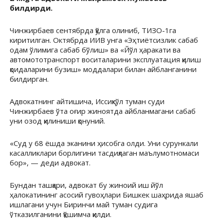
билдирди.
Чинжирбаев сентябрда қўлга олиниб, ТИЗО-1га
киритилган. Октябрда ИИВ унга «Эҳтиётсизлик сабаб
одам ўлимига сабаб бўлиш» ва «Йўл ҳаракати ва
автомототранспорт воситаларини эксплуатация қилиш
қоидаларини бузиш» моддалари билан айбланганини
билдирган.
Адвокатнинг айтишича, Иссиқкўл туман суди
Чинжирбаев ўта оғир жиноятда айбланмагани сабаб
уни озод қилиниши қонуний.
«Суд у 68 ёшда эканини ҳисобга олди. Уни сурункали
касалликлари борлигини тасдиқлаган маълумотномаси
бор», — деди адвокат.
Бундан ташқари, адвокат бу жиноий иш йўл
ҳалокатининг асосий гувоҳлари Бишкек шаҳрида яшаб
ишлагани учун Биринчи май туман судига
ўтказилганини қўшимча қилди.