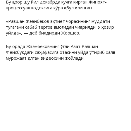
Бу қарор шу йил декабрда кучга кирган Жиноят-
процессуал кодексига кўра қабул қилинган.
«Равшан Жээнбеков эҳтиёт чорасининг муддати
тугагани сабаб тергов қамоғидан чиқарилди. У ҳозир
уйида», — деб билдирди Жоошев.
Бу орада Жээнбековнинг ўғли Азат Равшан
Фейсбукдаги саҳифасига отасини уйда ўтириб халққа
мурожаат қилган видеосини жойлади.