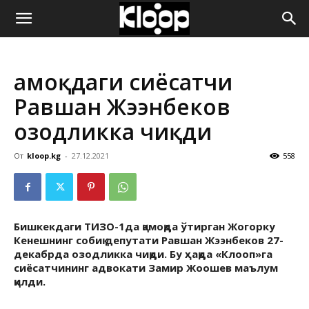
ҚИРҒИЗИСТОН
Қамоқдаги сиёсатчи
ЯНГИЛИКЛАРИ
Равшан Жээнбеков
озодликка чиқди
От
kloop.kg
-
27.12.2021
558
Бишкекдаги ТИЗО-1да қамоқда ўтирган Жогорку
Кенешнинг собиқ депутати Равшан Жээнбеков 27-
декабрда озодликка чиқди. Бу ҳақда «Клооп»га
сиёсатчининг адвокати Замир Жоошев маълум
қилди.