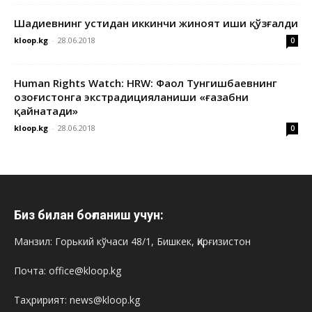
Шадиевнинг устидан иккинчи жиноят иши қўзғалди
kloop.kg
-
28.06.2018
0
Human Rights Watch: HRW: Фаол Тунгишбаевнинг
Қозоғистонга экстрадицияланиши «ғазабни
қайнатади»
kloop.kg
-
28.06.2018
0
Биз билан боғланиш учун:
Манзил: Горький кўчаси 48/1, Бишкек, Қирғизистон
Почта: office@kloop.kg
Таҳририят: news@kloop.kg