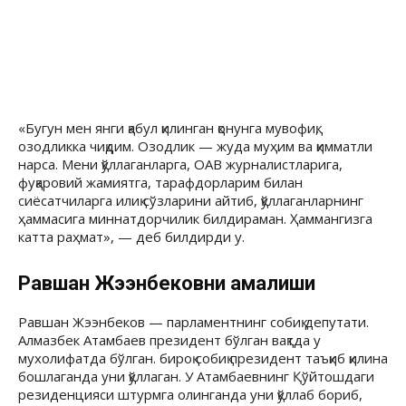
«Бугун мен янги қабул қилинган қонунга мувофиқ,
озодликка чиқдим. Озодлик — жуда муҳим ва қимматли
нарса. Мени қўллаганларга, ОАВ журналистларига,
фуқаровий жамиятга, тарафдорларим билан
сиёсатчиларга илиқ сўзларини айтиб, қўллаганларнинг
ҳаммасига миннатдорчилик билдираман. Ҳаммангизга
катта раҳмат», — деб билдирди у.
Равшан Жээнбековни қамалиши
Равшан Жээнбеков — парламентнинг собиқ депутати.
Алмазбек Атамбаев президент бўлган вақтда у
мухолифатда бўлган. бироқ собиқ президент таъқиб қилина
бошлаганда уни қўллаган. У Атамбаевнинг Қўйтошдаги
резиденцияси штурмга олинганда уни қўллаб бориб,