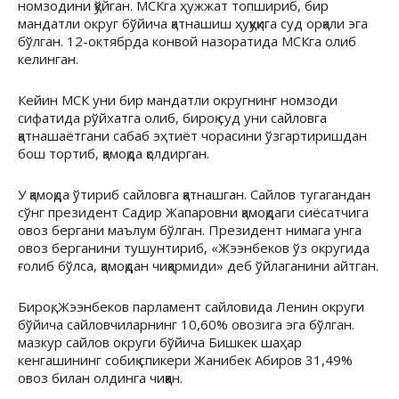
номзодини қўйган. МСКга ҳужжат топшириб, бир
мандатли округ бўйича қатнашиш ҳуқуқига суд орқали эга
бўлган. 12-октябрда конвой назоратида МСКга олиб
келинган.
Кейин МСК уни бир мандатли округнинг номзоди
сифатида рўйхатга олиб, бироқ суд уни сайловга
қатнашаётгани сабаб эҳтиёт чорасини ўзгартиришдан
бош тортиб, қамоқда қолдирган.
У қамоқда ўтириб сайловга қатнашган. Сайлов тугагандан
сўнг президент Садир Жапаровни қамоқдаги сиёсатчига
овоз бергани маълум бўлган. Президент нимага унга
овоз берганини тушунтириб, «Жээнбеков ўз округида
ғолиб бўлса, қамоқдан чиқармиди» деб ўйлаганини айтган.
Бироқ, Жээнбеков парламент сайловида Ленин округи
бўйича сайловчиларнинг 10,60% овозига эга бўлган.
мазкур сайлов округи бўйича Бишкек шаҳар
кенгашининг собиқ спикери Жанибек Абиров 31,49%
овоз билан олдинга чиққан.