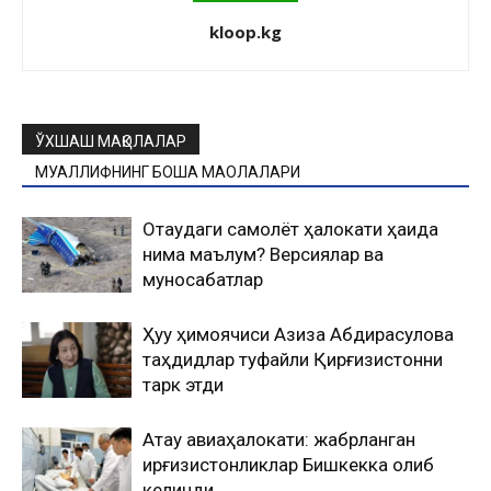
kloop.kg
ЎХШАШ МАҚОЛАЛАР
МУАЛЛИФНИНГ БОШҚА МАҚОЛАЛАРИ
Оқтаудаги самолёт ҳалокати ҳақида
нима маълум? Версиялар ва
муносабатлар
Ҳуқуқ ҳимоячиси Азиза Абдирасулова
таҳдидлар туфайли Қирғизистонни
тарк этди
Ақтау авиаҳалокати: жабрланган
қирғизистонликлар Бишкекка олиб
келинди