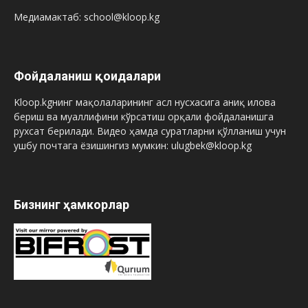
Медиамактаб: school@kloop.kg
Фойдаланиш қоидалари
Kloop.kgнинг мақолаларининг асл нусхасига аниқ илова
бериш ва муаллифини кўрсатиш орқали фойдаланишга
рухсат берилади. Видео ҳамда суратларни қўлланиш учун
ушбу почтага ёзишингиз мумкин: ulugbek@kloop.kg
Бизнинг ҳамкорлар