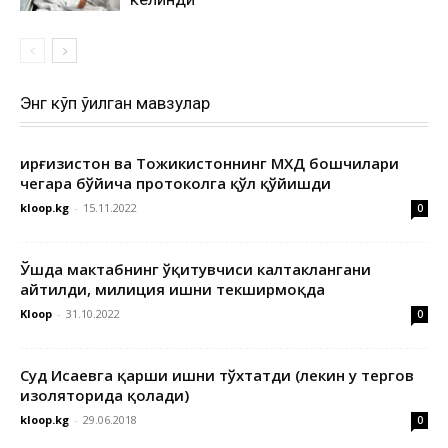
Энг кўп ўқилган мавзулар
Қирғизистон ва Тожикистоннинг МХДҚ бошчилари
чегара бўйича протоколга қўл қўйишди
kloop.kg
-
15.11.2022
0
Ўшда мактабнинг ўқитувчиси калтаклангани
айтилди, милиция ишни текширмоқда
Kloop
-
31.10.2022
0
Суд Исаевга қарши ишни тўхтатди (лекин у тергов
изоляторида қолади)
kloop.kg
-
29.06.2018
0