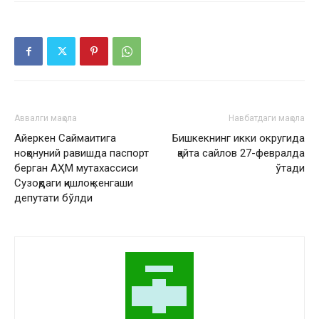
Аввалги мақола
Навбатдаги мақола
Айеркен Саймаитига
Бишкекнинг икки округида
ноқонуний равишда паспорт
қайта сайлов 27-февралда
берган АҲМ мутахассиси
ўтади
Сузоқдаги қишлоқ кенгаши
депутати бўлди