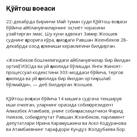
Қўйтош воқеаси
22-декабрда Биринчи Май туман суди Қўйтош воқеаси
бўйича айбланувчиларнинг эҳтиёт чорасини
узайтирган эмас. Шу куни адвокат Замир Жоошев
суднинг қарорига кўра, қамоқдаги Равшан Жеенбеков 28-
декабрда озод қилиниши кераклигини билдирган.
«Жээнбеков бошчилигидаги айбланувчилар бир йилдан
ортиқ ТИЗОда ва уй қамоғида бўлишди. Янги Жиноят-
процессуал кодекстини 303-моддаси бўйича, тергов
қамоғида ва уй қамоғида бир йилдан ортиқ ушлаб
бўлмайди», — деб билдирган Жоошев.
Қўйтош воқеаси бўйича 14 кишига судгача текширув
иши очилган, уларнинг орасида собиқ президент
Алмазбек Атамбаев, унинг собиқ маслаҳатчиси Фарид
Ниязов, собиқ депутат Равшан Жээнбеков, парламент
депутатлари Ирина Карамушкина ва Асел Кодуранова
ва Атамбаевнинг тарафдори Кундуз Жолдубаева бор.