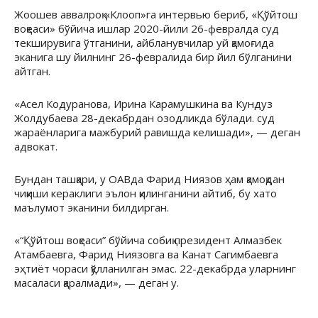
Жоошев аввалроқ «Клооп»га интервью бериб, «Қўйтош
воқеаси» бўйича ишлар 2020-йили 26-февралда суд
текширувига ўтганини, айбланувчилар уй қамоғида
эканига шу йилнинг 26-февралида бир йил бўлганини
айтган.
«Асел Кодуранова, Ирина Карамушкина ва Кундуз
Жолдубаева 28-декабрдан озодликда бўлади. суд
жараёнларига мажбурий равишда келишади», — деган
адвокат.
Бундан ташқари, у ОАВда Фарид Ниязов ҳам қамоқдан
чиқиши кераклиги эълон қилинганини айтиб, бу хато
маълумот эканини билдирган.
«“Қўйтош воқеаси” бўйича собиқ президент Алмазбек
Атамбаевга, Фарид Ниязовга ва Канат Сагимбаевга
эҳтиёт чораси қўлланилган эмас. 22-декабрда уларнинг
масаласи қаралмади», — деган у.