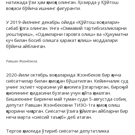
натижада ўзи ҳам қамоққа олинган. Ҳозирда у Қўйтош
воқеаси бўйича ишнинг фигуранти.
У 2019-йилнинг декабрь ойида «Қўйтош воқеалари»
сабаб қўлга олинган. Унга «Оммавий тартибсизликларни
уюштириш», «Одамларни гаровга олиш» ва «Ҳукуматни
куч билан босиб олишга ҳаракат қилиш» моддалари
бўйича айбланган.
Равшан Жээнбеков.
2020-йили октябрь воқеаларида Жээнбеков бир қанча
сиёсатчилар билан қамоқдан бўшатилган. Кейинчалик суд
унинг эҳтиёт чорасини уй қамоғига ўзгартирган, бироқ уй
қамоғининг қоидасини бузгани учун қайта қамалган.
Бишкекнинг Биринчи май туман суди 5-августда собиқ
депутат Равшан Жээнбековни ТИЗО-1га қамоққа олиш
қарорини чиқарган. Сиёсатчи ўзига қўйилган айбларни бир
неча марта «сиёсий таъқиб» деб атаган.
Тергов қамоғида ўтириб сиёсатчи депутатликка