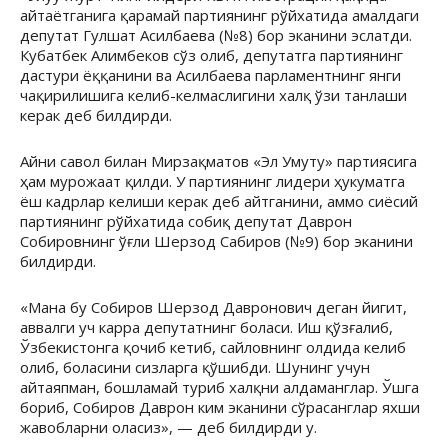
айтаётганига қарамай партиянинг рўйхатида амалдаги
депутат Гулшат Асилбаева (№8) бор эканини эслатди.
Кубатбек Алимбеков сўз олиб, депутатга партиянинг
дастури ёққанини ва Асилбаева парламентнинг янги
чақирилишига келиб-келмаслигини халқ ўзи танлаши
керак деб билдирди.
Айни савол билан Мирзақматов «Эл Умуту» партиясига
ҳам мурожаат қилди. У партиянинг лидери ҳукуматга
ёш кадрлар келиши керак деб айтганини, аммо сиёсий
партиянинг рўйхатида собиқ депутат Даврон
Собировнинг ўғли Шерзод Сабиров (№9) бор эканини
билдирди.
«Мана бу Собиров Шерзод Давронович деган йигит,
аввалги уч карра депутатнинг боласи. Иш қўзғалиб,
Ўзбекистонга қочиб кетиб, сайловнинг олдида келиб
олиб, боласини сизларга қўшибди. Шунинг учун
айтаяпман, бошламай туриб халқни алдаманглар. Ўшга
бориб, Собиров Даврон ким эканини сўрасанглар яхши
жавобларни оласиз», — деб билдирди у.