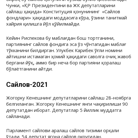
Чунки, «ҚР Президентини ва ЖК депутатларини
сайлаш ҳақида» Конституция қонунининг «Сайлов
фондлари» ҳақидаги моддасига кўра, ўзини танитмай
хайрия қилишга йўл қўйилмайди.
Кейин Риспекова бу маблағдан бош тортганини,
партиянинг сайлов фондига эса ўз чўнтагидан маблағ
тўкканини билдирган. Улукбек Карибек ўғли номини
айтишни истамаган ҳомий ҳақидаги саволга очиқ жавоб
бергани йўқ, аммо бир неча бор партияни қоралаш
бўлаётганини айтди.
Сайлов-2021
Жогорку Кенешнинг депутатларини сайлаш 28-ноябрга
белгиланган. Жогорку Кенешнинг янги чақирилиши 90
депутатдан иборат. Депутатлар 5 йиллик муддатга
сайланади.
Парламент сайлови аралаш сайлов тизими орқали
ўтади. 54 депутат ягона сайлов округидан,