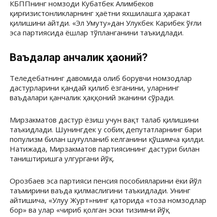
КБППнинг номзоди Кубатбек Алимбеков
қирғизистонликларнинг ҳаётни яхшилашга ҳаракат
қилишини айтди. «Эл Умуту»дан Улукбек Карибек ўғли
эса партиясида ёшлар тўпланганини таъкидлади.
Ваъдалар қанчалик ҳаққоний?
Теледебатнинг давомида олиб борувчи номзодлар
дастурларини қандай қилиб ёзганини, уларнинг
ваъдалари қанчалик ҳаққоний эканини сўради.
Мирзакматов дастур ёзиш учун вақт талаб қилишини
таъкидлади. Шунингдек у собиқ депутатларнинг бари
популизм билан шуғулланиб келганини қўшимча қилди.
Натижада, Мирзакматов партиясининг дастури билан
таништиришга улгургани йўқ.
Орозбаев эса партияси пенсия пособияларини ёки йўл
таъмирини ваъда қилмаслигини таъкидлади. Унинг
айтишича, «Улуу Журт»нинг қаторида «тоза номзодлар
бор» ва улар «чириб қолган эски тизимни йўқ