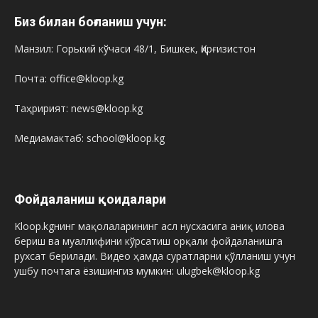
Биз билан боғланиш учун:
Манзил: Горький кўчаси 48/1, Бишкек, Қирғизистон
Почта: office@kloop.kg
Таҳририят: news@kloop.kg
Медиамактаб: school@kloop.kg
Фойдаланиш қоидалари
Kloop.kgнинг мақолаларининг асл нусхасига аниқ илова
бериш ва муаллифини кўрсатиш орқали фойдаланишга
рухсат берилади. Видео ҳамда суратларни қўлланиш учун
ушбу почтага ёзишингиз мумкин: ulugbek@kloop.kg