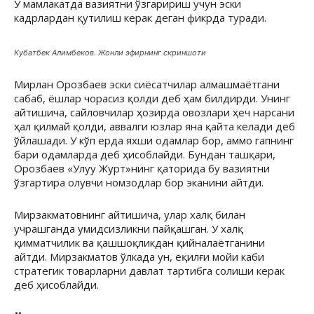
У мамлакатда вазиятни ўзгаририш учун эски
кадрлардан қутилиш керак деган фикрда туради.
Кубатбек Алимбеков. Жонли эфирнинг скриншоти
Мирлан Орозбаев эски сиёсатчилар алмашмаётгани
сабаб, ёшлар чорасиз қолди деб ҳам билдирди. Унинг
айтишича, сайловчилар ҳозирда овозлари ҳеч нарсани
ҳал қилмай қолди, аввалги юзлар яна қайта келади деб
ўйлашади. У кўп ерда яхши одамлар бор, аммо гапнинг
бари одамларда деб ҳисоблайди. Бундан ташқари,
Орозбаев «Улуу Журт»нинг қаторида бу вазиятни
ўзгартира олувчи номзодлар бор эканини айтди.
Мирзакматовнинг айтишича, улар халқ билан
учрашганда умидсизликни пайқашган. У халқ
қимматчилик ва қашшоқликдан қийналаётганини
айтди. Мирзакматов ўлкада ун, ёқилғи мойи каби
стратегик товарларни давлат тартибга солиши керак
деб ҳисоблайди.