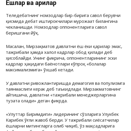
Ёшлар ва қарилар
Теледебатнинг номзодлар бир-бирига савол берувчи
қисмида дебат иштирокчилари мурожаат билангина
чекланишди. Номзодлар оппонентларига савол
беришгани йўқ.
Масалан, Мирзақматов давлатни ёш ёки қарилар эмас,
тажрибали ҳамда халол кадрлар обод қилади деб
ҳисоблайди. Унинг фикрича, оппонентларининг эски
кадрлар ҳақидаги баёнотлари кўпроқ «болалар
максимализмига» ўхшаб кетади.
У давлатни ривожлантиришда демагогия ва популизмга
таянмаслиги керак деб таъкидлади. Мирзакматовнинг
айтишича, давлатни «тажрибали менеджерларгина
тузата олади» деган фикрда.
«Улуттар Биримдиги» лидерининг сўзларига Улукбек
Карибек ўғли жавоб берди. У тажрибали сиёсатчилар
ёшларни митингларга олиб чиқиб, ўз мақсадларига