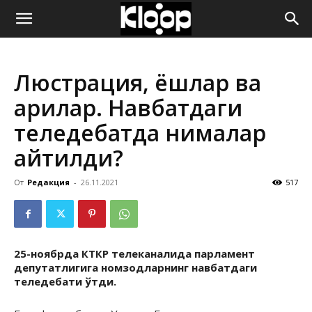
ҚИРҒИЗИСТОН
Люстрация, ёшлар ва
ЯНГИЛИКЛАРИ
қарилар. Навбатдаги
теледебатда нималар
айтилди?
От
Редакция
-
26.11.2021
517
25-ноябрда КТКР телеканалида парламент
депутатлигига номзодларнинг навбатдаги
теледебати ўтди.