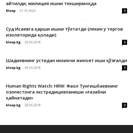
айтилди, милиция ишни текширмоқда
Kloop
-
31.10.2022
0
Суд Исаевга қарши ишни тўхтатди (лекин у тергов
изоляторида қолади)
kloop.kg
-
29.06.2018
0
Шадиевнинг устидан иккинчи жиноят иши қўзғалди
kloop.kg
-
28.06.2018
0
Human Rights Watch: HRW: Фаол Тунгишбаевнинг
Қозоғистонга экстрадицияланиши «ғазабни
қайнатади»
kloop.kg
-
28.06.2018
0