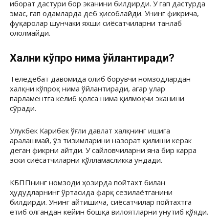
иборат дастури бор эканини билдирди. У гап дастурда
эмас, гап одамларда деб ҳисоблайди. Унинг фикрича,
фуқаролар шунчаки яхши сиёсатчиларни танлаб
ололмайди.
Халқни кўпроқ нима ўйлантиради?
Теледебат давомида олиб борувчи номзодлардан
халқни кўпроқ нима ўйлантиради, агар улар
парламентга келиб қолса нима қилмоқчи эканини
сўради.
Улукбек Карибек ўғли давлат халқнинг ишига
аралашмай, ўз тизимларини назорат қилиши керак
деган фикрни айтди. У сайловчиларни яна бир карра
эски сиёсатчиларни қўлламасликка ундади.
КБППнинг номзоди ҳозирда пойтахт билан
ҳудудларнинг ўртасида фарқ сезилаётганини
билдирди. Унинг айтишича, сиёсатчилар пойтахтга
етиб олгандан кейин бошқа вилоятларни унутиб қўяди.