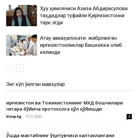
Ҳуқуқ ҳимоячиси Азиза Абдирасулова
таҳдидлар туфайли Қирғизистонни
тарк этди
Ақтау авиаҳалокати: жабрланган
қирғизистонликлар Бишкекка олиб
келинди
Энг кўп ўқилган мавзулар
Қирғизистон ва Тожикистоннинг МХДҚ бошчилари
чегара бўйича протоколга қўл қўйишди
kloop.kg
-
15.11.2022
0
Ўшда мактабнинг ўқитувчиси калтаклангани