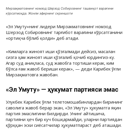
Мирзақматовнинг номзод Шерзод Собировнинг ташвиқот варағини
кўрсатмоқда. Жонли эфирнинг скриншоти
«Эл Умуту»нинг лидери Мирзакматовнинг номзод
Шерзод Собировнинг тарғибот варағини кўрсатганини
«ортиқча бўлиб қолди» деб атади.
«Кимларга жиноят иши қўзғалмади дейсиз, масалан
сизга ҳам жиноят иши қўзғалиб қочиб юрдингиз-ку.
Агар суд аниқласа, суд жавобга тортиши керак, ким
бўлса ғам жавоб бериши керак», — деди Карибек ўғли
Мирзақматовга жавобан.
«Эл Умуту» — ҳукумат партияси эмас
Улукбек Карибек ўғли телетомошабинлардан бирининг
саволига жавоб берар экан, «Эл Умуту» ҳукуматга яқин
партия эмаслигини билдирди. Унинг айтишича,
партияни ҳеч бир куч бошқармайди, уларни партиядан
қўрққан эски сиёсатчилар ҳукуматпараст деб аташади.