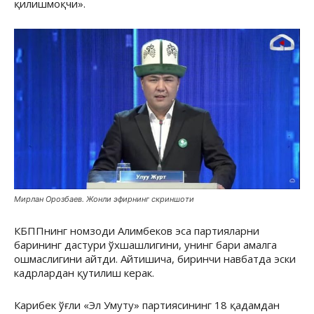
қилишмоқчи».
Мирлан Орозбаев. Жонли эфирнинг скриншоти
КБППнинг номзоди Алимбеков эса партияларни
барининг дастури ўхшашлигини, унинг бари амалга
ошмаслигини айтди. Айтишича, биринчи навбатда эски
кадрлардан қутилиш керак.
Карибек ўғли «Эл Умуту» партиясининг 18 қадамдан