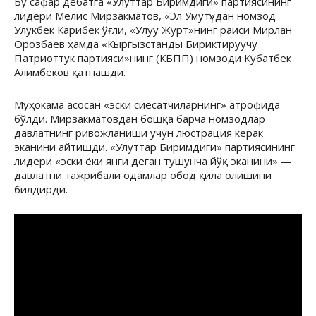
Бу сафар дебатга «Улуттар Биримдиги» партиясининг
лидери Мелис Мирзакматов, «Эл Умутү»дан номзод
Улукбек Карибек ўғли, «Улуу Журт»нинг раиси Мирлан
Орозбаев ҳамда «Кыргызстанды Бириктируучу
Патриоттук партияси»нинг (КБПП) номзоди Кубатбек
Алимбеков қатнашди.
Муҳокама асосан «эски сиёсатчиларнинг» атрофида
бўлди. Мирзакматовдан бошқа барча номзодлар
давлатнинг ривожланиши учун люстрация керак
эканини айтишди. «Улуттар Биримдиги» партиясининг
лидери «эски ёки янги деган тушунча йўқ эканини» —
давлатни тажрибали одамлар обод қила олишини
билдирди.