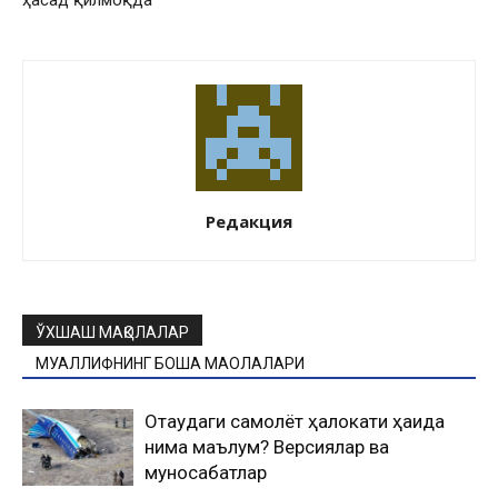
ҳасад қилмоқда
Редакция
ЎХШАШ МАҚОЛАЛАР
МУАЛЛИФНИНГ БОШҚА МАҚОЛАЛАРИ
Оқтаудаги самолёт ҳалокати ҳақида
нима маълум? Версиялар ва
муносабатлар