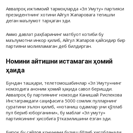
Аввалроқ ижтимоий тармоқларда «Эл Умуту» партияси
президентнинг хотини Айгул Жапаровага тегишли
деган маълумот тарқаган эди.
Аммо давлат раҳбарининг матбуот котиби бу
маълумотни инкор қилиб, Айгул Жапаров қайсидир бир
партияни молияламаган деб билдирган.
Номини айтишни истамаган ҳомий
ҳақида
Бундан ташқари, телетомошабинлар «Эл Умуту»нинг
номзодига аноним ҳомий ҳақида савол беришди.
Аввалроқ бу партиянинг номзоди Канишай Риспекова
Инстаграмдаги саҳифасига 5000 сомлик пулларнинг
суратини эълон қилиб, «нотаниш одамлар уни қўллаб
пул бериб юборганини», бу маблағ «Эл умуту»
партиясининг ҳисобига ўтказилишини ёзган эди.
Бироқ бу сайлов қонунини бузиш бўлиб ҳисобланади.