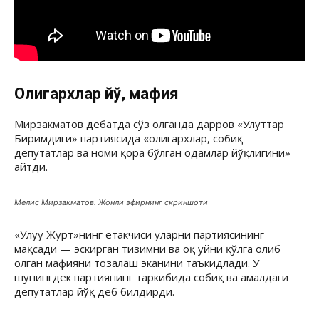
Олигархлар йўқ, мафия
Мирзакматов дебатда сўз олганда дарров «Улуттар
Биримдиги» партиясида «олигархлар, собиқ
депутатлар ва номи қора бўлган одамлар йўқлигини»
айтди.
Мелис Мирзакматов. Жонли эфирнинг скриншоти
«Улуу Журт»нинг етакчиси уларни партиясининг
мақсади — эскирган тизимни ва оқ уйни қўлга олиб
олган мафияни тозалаш эканини таъкидлади. У
шунингдек партиянинг таркибида собиқ ва амалдаги
депутатлар йўқ деб билдирди.