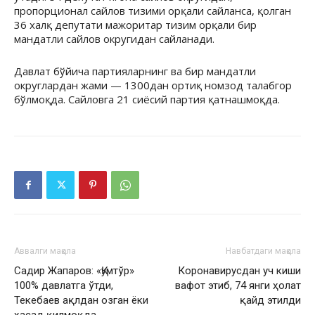
пропорционал сайлов тизими орқали сайланса, қолган
36 халқ депутати мажоритар тизим орқали бир
мандатли сайлов округидан сайланади.
Давлат бўйича партияларнинг ва бир мандатли
округлардан жами — 1300дан ортиқ номзод талабгор
бўлмоқда. Сайловга 21 сиёсий партия қатнашмоқда.
Аввалги мақола
Навбатдаги мақола
Садир Жапаров: «Қумтўр»
Коронавирусдан уч киши
100% давлатга ўтди,
вафот этиб, 74 янги ҳолат
Текебаев ақлдан озган ёки
қайд этилди