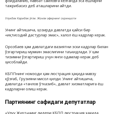
фойдаланиб, навбат сайловга келганда эса ёшларни
тажрибасиз деб аташларини айтди.
Улукбек Карибек ўғли. Жонли эфирнинг скриншоти
Унинг айтишича, ҳозирда давлатда қайси бир
«иқтисодий дастурлар эмас», халол ёш кадрлар керак.
Орозбаев ҳам давлатдаги вазиятни эски кадрлар билан
ўзгартириш мумкин эмаслигини таъкидлади. У ҳам
тизимни ўзгартириш учун янги одамлар керак деб
ҳисоблайди.
КБППнинг номзоди ҳам люстрация ҳақида мавзу
қўзғаб, Грузияни мисол қилди. Унинг айтишича,
давлатда «танлов ўтказиб», давлат хизматларига ёш
кадрларни олиш керак.
Партиянинг сафидаги депутатлар
«Улуу Журт»нинг лидери КБПП люстрация ҳақида