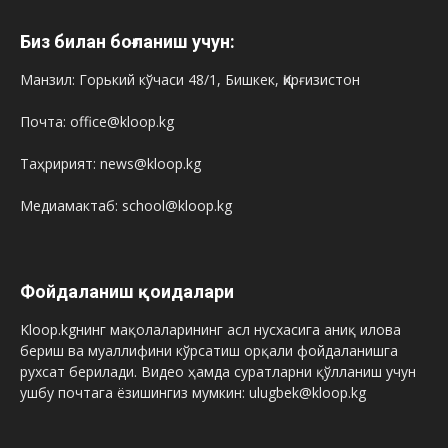
Биз билан боғланиш учун:
Манзил: Горький кўчаси 48/1, Бишкек, Қирғизистон
Почта: office@kloop.kg
Таҳририят: news@kloop.kg
Медиамактаб: school@kloop.kg
Фойдаланиш қоидалари
Kloop.kgнинг мақолаларининг асл нусхасига аниқ илова
бериш ва муаллифини кўрсатиш орқали фойдаланишга
рухсат берилади. Видео ҳамда суратларни қўлланиш учун
ушбу почтага ёзишингиз мумкин: ulugbek@kloop.kg