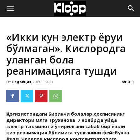
ҚИРҒИЗИСТОН
«Икки кун электр ёруғи
ЯНГИЛИКЛАРИ
бўлмаган». Кислородга
уланган бола
реанимацияга тушди
От
Редакция
-
09.11.2021
419
Қирғизистондаги Биринчи болалар ҳосписининг
директори Олга Труханова 7 ноябрда уйда
электр таъминоти ўчирилгани сабаб бир ёшли
қиз реанимация бўлимига тушганини фейсбукка
ёзди. Чақалоқ кислород контсентраторига