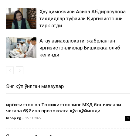
Ҳуқуқ ҳимоячиси Азиза Абдирасулова
таҳдидлар туфайли Қирғизистонни
тарк этди
Ақтау авиаҳалокати: жабрланган
қирғизистонликлар Бишкекка олиб
келинди
Энг кўп ўқилган мавзулар
Қирғизистон ва Тожикистоннинг МХДҚ бошчилари
чегара бўйича протоколга қўл қўйишди
kloop.kg
-
15.11.2022
0