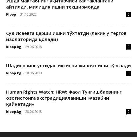
Ўшда мактабнинг ўқитувчиси калтаклангани
айтилди, милиция ишни текширмоқда
Kloop
-
31.10.2022
0
Суд Исаевга қарши ишни тўхтатди (лекин у тергов
изоляторида қолади)
kloop.kg
-
29.06.2018
0
Шадиевнинг устидан иккинчи жиноят иши қўзғалди
kloop.kg
-
28.06.2018
0
Human Rights Watch: HRW: Фаол Тунгишбаевнинг
Қозоғистонга экстрадицияланиши «ғазабни
қайнатади»
kloop.kg
-
28.06.2018
0