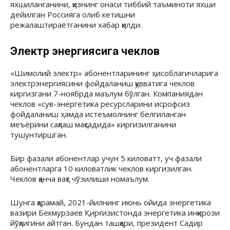
яхшиланганини, қизнинг онаси тиббий таъминоти яхши
дейилган Россияга олиб кетишни
режалаштираётганини хабар қилди.
Электр энергиясига чеклов
«Шимолий электр» абонентларининг ҳисоблагичларига
электрэнергиясини фойдаланиш қувватига чеклов
киргизгани 7-ноябрда маълум бўлган. Компаниядан
чеклов «сув-энергетика ресурсларини исрофсиз
фойдаланиш ҳамда истеъмолнинг белгиланган
меъёрини сақлаш мақсадида» киргизилганини
тушунтиршган.
Бир фазали абонентлар учун 5 киловатт, уч фазали
абонентларга 10 киловатлик чеклов киргизилган.
Чеклов қанча вақт чўзилиши номаълум.
Шунга қарамай, 2021-йилнинг июнь ойида энергетика
вазири Бекмурзаев Қирғизистонда энергетика инқирози
йўқлигини айтган. Бундан ташқари, президент Садир