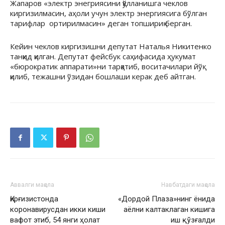
Жапаров «электр энегриясини қўлланишга чеклов
киргизилмасин, аҳоли учун электр энергиясига бўлган
тарифлар ортирилмасин» деган топшириқ берган.
Кейин чеклов киргизишни депутат Наталья Никитенко
танқид қилган. Депутат фейсбук саҳифасида ҳукумат
«бюрократик аппарати»ни тарқатиб, воситачилари йўқ
қилиб, тежашни ўзидан бошлаши керак деб айтган.
Аввалги мақола
Навбатдаги мақола
Қирғизистонда
«Дордой Плаза»нинг ёнида
коронавирусдан икки киши
аёлни калтаклаган кишига
вафот этиб, 54 янги ҳолат
иш қўзғалди