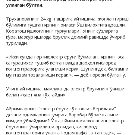
уланган бўлган.
Труханованинг 24.kg нашрига айтишича, жонлантириш
бўлимига тушган қизнинг оиласи Ўш вилоятига қарашли
Қоратош қишлоғининг турғунлари . Унинг сўзларига
кўра, мазкур қишлоқда ёруғлик доимий равишда ўчириб
турилади.
«Икки кундан ортиқ электр ёруғи бўлмаган, қизнинг эса
сатурацияси тушиб кетган вақтда дарҳол кислород
концентрарорига уланиши керак. Шунингдек, балғамни
мунтазам тозаланиши керак », — деб норози бўлган у.
Унинг айтишича, мамлакатда электр ёруғининг ўчиши
билан «ҳаёт яна тўхтайди».
Айримларнинг “электр ёруғи тўхтовсиз берилади”
дегани одамларнинг умрига баробар бўлаётганини
кимдир ўйлайдими? Ўтган йили касалхонанинг электр
ёруғининг ўчирилиши ортидан, кислород
концентраторига уланган одам вафот этган эди», —