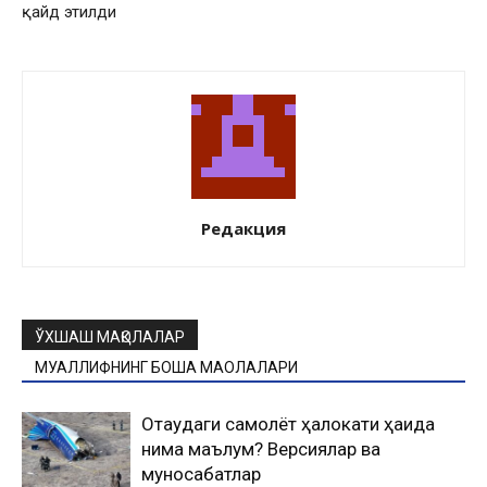
қайд этилди
Редакция
ЎХШАШ МАҚОЛАЛАР
МУАЛЛИФНИНГ БОШҚА МАҚОЛАЛАРИ
Оқтаудаги самолёт ҳалокати ҳақида
нима маълум? Версиялар ва
муносабатлар