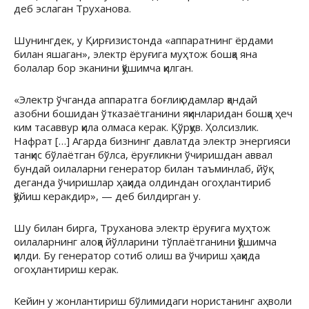
деб эслаган Труханова.
Шунингдек, у Қирғизистонда «аппаратнинг ёрдами
билан яшаган», электр ёруғига муҳтож бошқа яна
болалар бор эканини қўшимча қилган.
«Электр ўчганда аппаратга боғлиқ одамлар қандай
азобни бошидан ўтказаётганини яқинларидан бошқа ҳеч
ким тасаввур қила олмаса керак. Қўрқув. Ҳолсизлик.
Нафрат […] Агарда бизнинг давлатда электр энергияси
танқис бўлаётган бўлса, ёруғликни ўчиришдан аввал
бундай оилаларни генератор билан таъминлаб, йўқ
деганда ўчиришлар ҳақида олдиндан огоҳлантириб
қўйиш керакдир», — деб билдирган у.
Шу билан бирга, Труханова электр ёруғига муҳтож
оилаларнинг алоқа йўлларини тўплаётганини қўшимча
қилди. Бу генератор сотиб олиш ва ўчириш ҳақида
огоҳлантириш керак.
Кейин у жонлантириш бўлимидаги нористанинг аҳволи