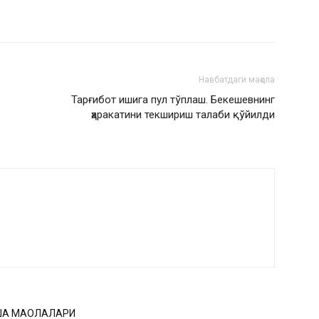
Навбатдаги мақола
Тарғибот ишига пул тўплаш. Бекешевнинг
ҳаракатини текшириш талаби қўйилди
ҚА МАҚОЛАЛАРИ