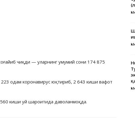
(
kl
Ш
и
kl
соғайиб чиқди — уларнинг умумий сони 174 875
H
Т
э
қ
223 одам коронавирус юқтириб, 2 643 киши вафот
kl
, 560 киши уй шароитида даволанмоқда.