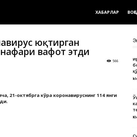
ХАБАРЛАР
ВОҚ
навирус юқтирган
Э
 нафари вафот этди
Қ
566
б
қ
kl
а, 21-октябрга кўра коронавируснинг 114 янги
Ў
ди.
к
т
Kl
С