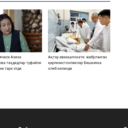
ячиси Азиза
Ақтау авиаҳалокати: жабрланган
ова таҳдидлар туфайли
қирғизистонликлар Бишкекка
ни тарк этди
олиб келинди