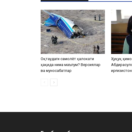
Оқтаудаги самолёт ҳалокати
Ҳуқуқ ҳимо
ҳақида нима маълум? Версиялар
Абдирасул
ва муносабатлар
Қирғизистон