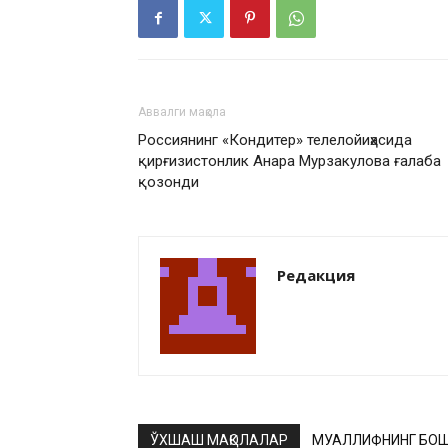
Аввалги мақола
Россиянинг «Кондитер» телелойиҳасида
қирғизистонлик Анара Мурзакулова ғалаба
қозонди
Редакция
ЎХШАШ МАҚОЛАЛАР
МУАЛЛИФНИНГ БОШ