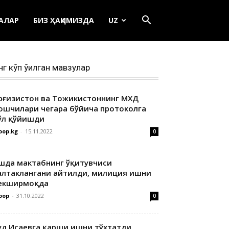
ЕАЛАР
БИЗ ҲАҚИМИЗДА
UZ
нг кўп ўқилган мавзулар
ирғизистон ва Тожикистоннинг МХДҚ
ошчилари чегара бўйича протоколга
ўл қўйишди
oop.kg
-
15.11.2022
0
шда мактабнинг ўқитувчиси
алтаклангани айтилди, милиция ишни
екширмоқда
oop
-
31.10.2022
0
уд Исаевга қарши ишни тўхтатди