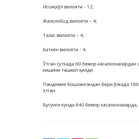
Иссиқкўл вилояти - 12;
Жалолобод вилояти – 4;
Талас вилояти – 4;
Баткен вилояти - 4.
Ўтган суткада 60 бемор касалхоналардан 
кишини ташкил қилди.
Пандемия бошлангандан бери ўлкада 180 
этган.
Бугунги кунда 640 бемор касалхоналарда