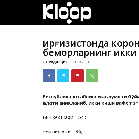
ҚИРҒИЗИСТОН
ЯНГИЛИКЛАРИ
Қирғизистонда коро
беморларнинг икки
От
Редакция
-
21.10.2021
Республика штабнинг маълумоти бўйич
ҳолати аниқланиб, икки киши вафот эт
Бишкек шаҳри – 54 ;
Чуй вилояти – 36;