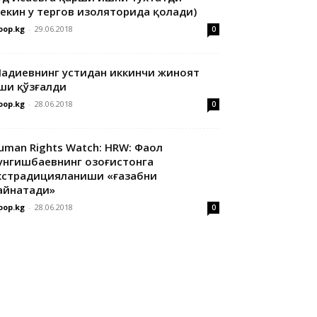
лекин у тергов изоляторида қолади)
oop.kg
-
29.06.2018
0
адиевнинг устидан иккинчи жиноят
ши қўзғалди
oop.kg
-
28.06.2018
0
uman Rights Watch: HRW: Фаол
унгишбаевнинг Қозоғистонга
кстрадицияланиши «ғазабни
айнатади»
oop.kg
-
28.06.2018
0