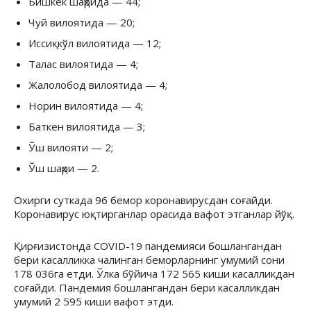
Бишкек шаҳрида — 44;
Чуй вилоятида — 20;
Иссиқкўл вилоятида — 12;
Талас вилоятида — 4;
Жалолобод вилоятида — 4;
Норин вилоятида — 4;
Баткен вилоятида — 3;
Ўш вилояти — 2;
Ўш шаҳри — 2.
Охирги суткада 96 бемор коронавирусдан соғайди.
Коронавирус юқтирганлар орасида вафот этганлар йўқ.
Қирғизистонда COVID-19 пандемияси бошлангандан
бери касалликка чалинган беморларнинг умумий сони
178 036га етди. Ўлка бўйича 172 565 киши касалликдан
соғайди. Пандемия бошлангандан бери касалликдан
умумий 2 595 киши вафот этди.