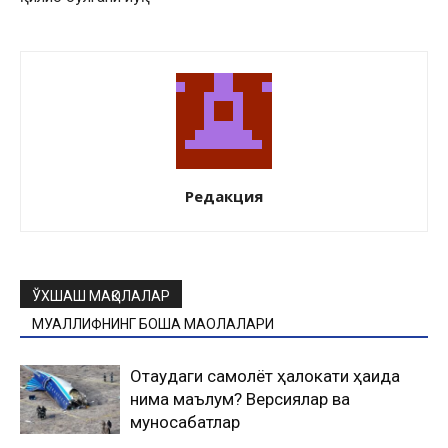
Редакция
ЎХШАШ МАҚОЛАЛАР
МУАЛЛИФНИНГ БОШҚА МАҚОЛАЛАРИ
Оқтаудаги самолёт ҳалокати ҳақида
нима маълум? Версиялар ва
муносабатлар