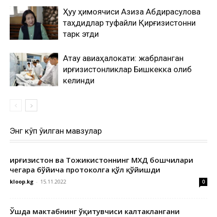
Ҳуқуқ ҳимоячиси Азиза Абдирасулова
таҳдидлар туфайли Қирғизистонни
тарк этди
Ақтау авиаҳалокати: жабрланган
қирғизистонликлар Бишкекка олиб
келинди
Энг кўп ўқилган мавзулар
Қирғизистон ва Тожикистоннинг МХДҚ бошчилари
чегара бўйича протоколга қўл қўйишди
kloop.kg
-
15.11.2022
0
Ўшда мактабнинг ўқитувчиси калтаклангани