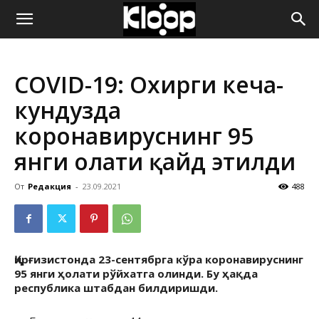
ҚИРҒИЗИСТОН
COVID-19: Охирги кеча-
ЯНГИЛИКЛАРИ
кундузда
коронавируснинг 95
янги ҳолати қайд этилди
От
Редакция
-
23.09.2021
488
Қирғизистонда 23-сентябрга кўра коронавируснинг
95 янги ҳолати рўйхатга олинди. Бу ҳақда
республика штабдан билдиришди.