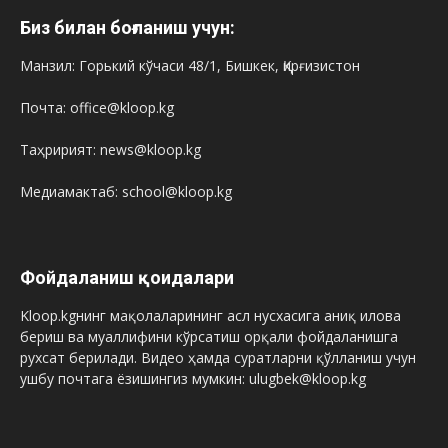
Биз билан боғланиш учун:
Манзил: Горький кўчаси 48/1, Бишкек, Қирғизистон
Почта: office@kloop.kg
Таҳририят: news@kloop.kg
Медиамактаб: school@kloop.kg
Фойдаланиш қоидалари
Kloop.kgнинг мақолаларининг асл нусхасига аниқ илова
бериш ва муаллифини кўрсатиш орқали фойдаланишга
рухсат берилади. Видео ҳамда суратларни қўлланиш учун
ушбу почтага ёзишингиз мумкин: ulugbek@kloop.kg