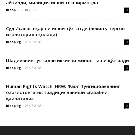
айтилди, милиция ишни текширмоқда
Kloop
-
31.10.2022
0
Суд Исаевга қарши ишни тўхтатди (лекин у тергов
изоляторида қолади)
kloop.kg
-
29.06.2018
0
Шадиевнинг устидан иккинчи жиноят иши қўзғалди
kloop.kg
-
28.06.2018
0
Human Rights Watch: HRW: Фаол Тунгишбаевнинг
Қозоғистонга экстрадицияланиши «ғазабни
қайнатади»
kloop.kg
-
28.06.2018
0