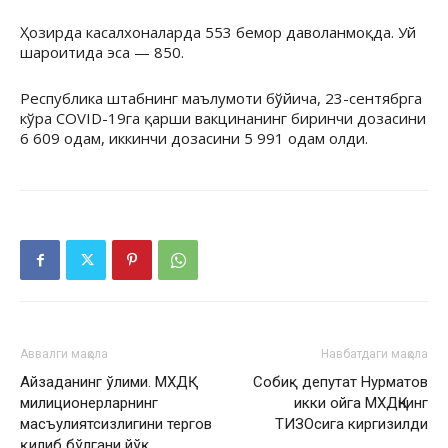
Ҳозирда касалхоналарда 553 бемор даволанмоқда. Уй
шароитида эса — 850.
Республика штабнинг маълумоти бўйича, 23-сентябрга
кўра COVID-19га қарши вакцинанинг биринчи дозасини
6 609 одам, иккинчи дозасини 5 991 одам олди.
Аввалги мақола
Навбатдаги мақола
Айзаданинг ўлими. МХДҚ
Собиқ депутат Нурматов
милиционерларнинг
икки ойга МХДҚнинг
масъулиятсизлигини тергов
ТИЗОсига киргизилди
қилиб бўлгани йўқ