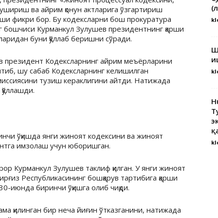
(
 тушириш ва айрим қонун актларига ўзгартириш
арши фикри бор. Бу кодексларни бош прокуратура
kl
нг бошчиси Курманкул Зулушев президентнинг қарши
ларидан буни қўллаб беришни сўради.
Ш
и
в президент Кодексларнинг айрим меъёрларини
айтиб, шу сабаб Кодексларнинг келишилган
kl
миссиясини тузиш кераклигини айтди. Натижада
қўллашди.
H
Т
э
қ
нчи ўқишда янги жиноят кодексини ва жиноят
kl
дентга имзолаш учун юборишган.
рор Курманкул Зулушев таклиф қилган. У янги жиноят
ирғиз Республикасининг бошқарув тартибига қарши
 30-июнда биринчи ўқишга олиб чиқди.
ма қилинган бир неча йиғин ўтказганини, натижада