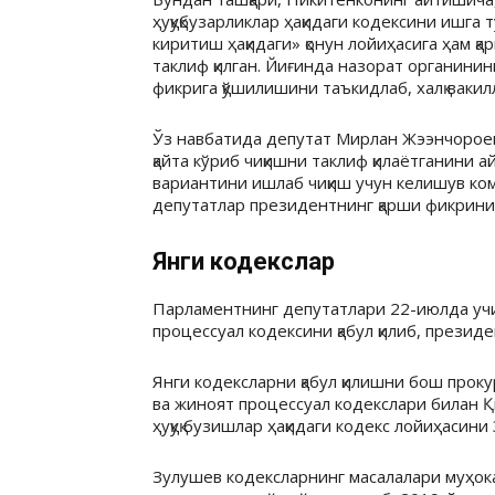
ҳуқуқбузарликлар ҳақидаги кодексини ишга
киритиш ҳақидаги» қонун лойиҳасига ҳам қ
таклиф қилган. Йиғинда назорат органини
фикрига қўшилишини таъкидлаб, халқ вакил
Ўз навбатида депутат Мирлан Жээнчорое
қайта кўриб чиқишни таклиф қилаётганини 
вариантини ишлаб чиқиш учун келишув ко
депутатлар президентнинг қарши фикрини 
Янги кодекслар
Парламентнинг депутатлари 22-июлда учи
процессуал кодексини қабул қилиб, прези
Янги кодексларни қабул қилишни бош проку
ва жиноят процессуал кодекслари билан Қ
ҳуқуқ бузишлар ҳақидаги кодекс лойиҳасини
Зулушев кодексларнинг масалалари муҳока