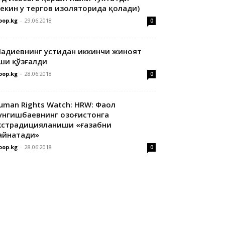
лекин у тергов изоляторида қолади)
oop.kg
-
29.06.2018
0
адиевнинг устидан иккинчи жиноят
ши қўзғалди
oop.kg
-
28.06.2018
0
uman Rights Watch: HRW: Фаол
унгишбаевнинг Қозоғистонга
кстрадицияланиши «ғазабни
айнатади»
oop.kg
-
28.06.2018
0