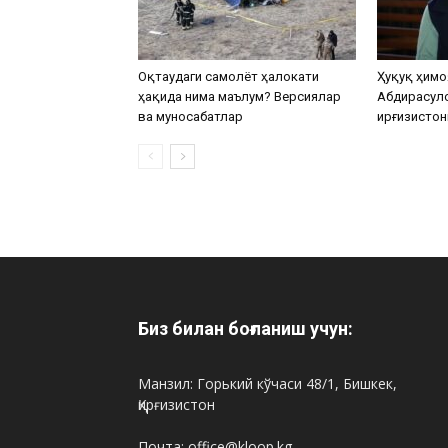
Оқтаудаги самолёт ҳалокати
Ҳуқуқ ҳимо
ҳақида нима маълум? Версиялар
Абдирасул
ва муносабатлар
Қирғизистон
Биз билан боғланиш учун:
Манзил: Горький кўчаси 48/1, Бишкек,
Қирғизистон
Почта: office@kloop.kg