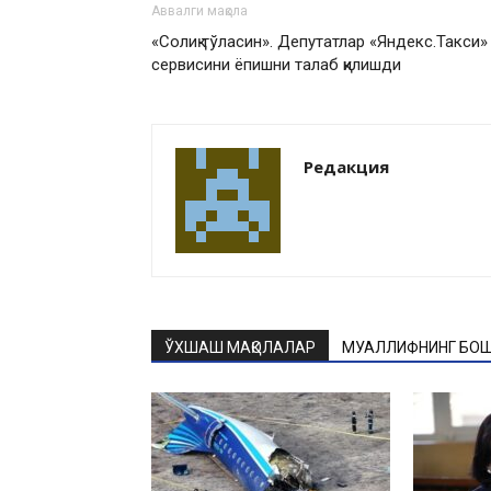
Аввалги мақола
«Солиқ тўласин». Депутатлар «Яндекс.Такси»
сервисини ёпишни талаб қилишди
Редакция
ЎХШАШ МАҚОЛАЛАР
МУАЛЛИФНИНГ БОШ