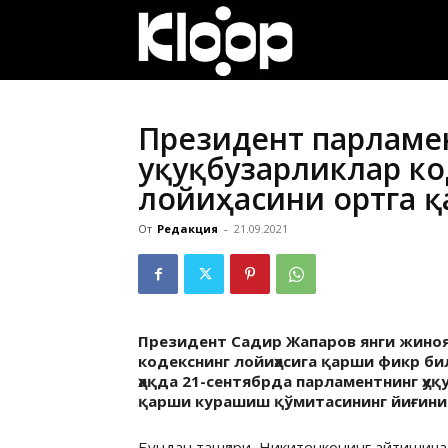
ҚИРҒИЗИСТОН
ЯНГИЛИКЛАРИ
Президент парламе
Ҳуқуқбузарликлар к
лойиҳасини ортга 
От
Редакция
-
21.09.2021
Президент Садир Жапаров янги жиноят
кодекснинг лойиҳасига қарши фикр би
ҳақда 21-сентябрда парламентнинг ҳу
қарши курашиш қўмитасининг йиғини
Бундан ташқари, Никитенконинг айтишича