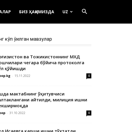
ЕАЛАР
БИЗ ҲАҚИМИЗДА
UZ
нг кўп ўқилган мавзулар
ирғизистон ва Тожикистоннинг МХДҚ
ошчилари чегара бўйича протоколга
ўл қўйишди
oop.kg
-
15.11.2022
0
шда мактабнинг ўқитувчиси
алтаклангани айтилди, милиция ишни
екширмоқда
oop
-
31.10.2022
0
уд Исаевга қарши ишни тўхтатди