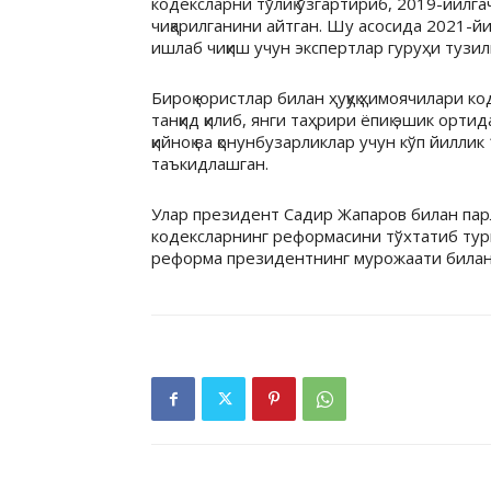
кодексларни тўлиқ ўзгартириб, 2019-йилгач
чиқарилганини айтган. Шу асосида 2021-й
ишлаб чиқиш учун экспертлар гуруҳи тузил
Бироқ юристлар билан ҳуқуқ ҳимоячилари к
танқид қилиб, янги таҳрири ёпиқ эшик орти
қийноқ ва қонунбузарликлар учун кўп йилл
таъкидлашган.
Улар президент Садир Жапаров билан пар
кодексларнинг реформасини тўхтатиб тур
реформа президентнинг мурожаати билан 