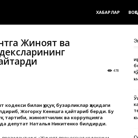
ХАБАРЛАР
ВОҚ
нтга Жиноят ва
Э
одексларининг
қайтарди
Қ
б
478
қ
kl
Ў
к
 кодекси билан ҳуқуқ бузарликлар ҳақидаги
т
лдириб, Жогорку Кенешга қайтариб берди. Бу
қуқ тартиби, жиноятчилик ва коррупцияга
Kl
да депутат Наталья Никитенко билдирди.
С
, президентнинг «Жиноят процессуал кодексини,