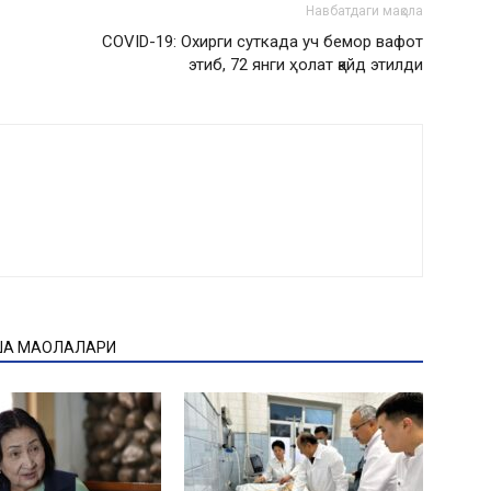
Навбатдаги мақола
COVID-19: Охирги суткада уч бемор вафот
этиб, 72 янги ҳолат қайд этилди
ҚА МАҚОЛАЛАРИ