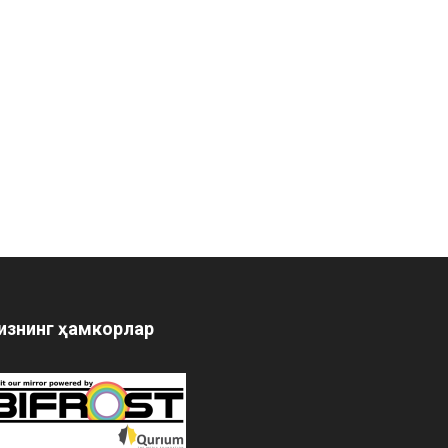
изнинг ҳамкорлар