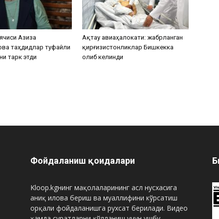
ячиси Азиза
Ақтау авиаҳалокати: жабрланган
ова таҳдидлар туфайли
қирғизистонликлар Бишкекка
ни тарк этди
олиб келинди
Фойдаланиш қоидалари
Б
Kloop.kgнинг мақолаларининг асл нусхасига
аниқ илова бериш ва муаллифини кўрсатиш
орқали фойдаланишга рухсат берилади. Видео
ҳамда суратларни қўлланиш учун ушбу