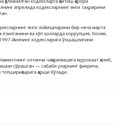
а қўлланилган кодексларга қайтиш қарори
илнинг апрелида кодексларнинг янги таҳририни
ган.
одексларнинг янги лойиҳаларини бир неча марта
да ёзилганини ва кўп ҳолларда коррупция, босим,
ик 1997-йилнинг кодексларига ўхшашлигини
ламентнинг олтинчи чақирилишига мурожаат қилиб,
ишни сўрашган — сабаби уларнинг фикрича,
топшириқларига қарши бўлади.