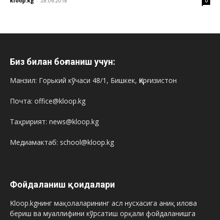
kloop.kg
-
28.06.2018
0
Биз билан боғланиш учун:
Манзил: Горький кўчаси 48/1, Бишкек, Қирғизистон
Почта: office@kloop.kg
Таҳририят: news@kloop.kg
Медиамактаб: school@kloop.kg
Фойдаланиш қоидалари
Kloop.kgнинг мақолаларининг асл нусхасига аниқ илова
бериш ва муаллифини кўрсатиш орқали фойдаланишга