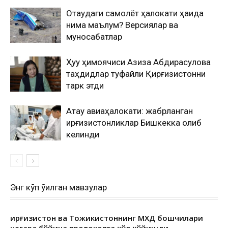
Оқтаудаги самолёт ҳалокати ҳақида
нима маълум? Версиялар ва
муносабатлар
Ҳуқуқ ҳимоячиси Азиза Абдирасулова
таҳдидлар туфайли Қирғизистонни
тарк этди
Ақтау авиаҳалокати: жабрланган
қирғизистонликлар Бишкекка олиб
келинди
Энг кўп ўқилган мавзулар
Қирғизистон ва Тожикистоннинг МХДҚ бошчилари