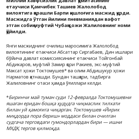
Миллий хавфсизлик давлат қўмитасининг
етаучиси Қамчибек Ташиев Жалолобод
вилоятига қарашли Барпи қишлоғига масжид қурди.
Масжидга ўтган йилини пневманиядан вафот
этган собиқ муфтий Чубақ ҳожи Жалиловнинг номи
қўйилди.
Янги масжиднинг очилиш маросимига Жалолобод
вилоятининг етакчиси Абсаттар Сиргабаев, Дин ишлари
бўйича давлат комиссиясининг етакчиси Тойгонбай
Абдикаров, муфтий Замир қори Ракиев, экс-муфтий
Максат ҳожи Токтомушев* ва олим Абдишукур ҳожи
Нарматов қатнашди. Бундан ташқари, тадбирга
Жалиловнинг отаси ҳамда ўғиллари келди.
*
Биринчи май туман суди 12-февралда Токтомушевни
яшаган еридан бошқа ҳудудга чиқмаслик тилхати
билан уй қамоғига чиқарган. Токтомушев «Йирик
миқдорда пора бериш» моддаси билан очилган
судгача терговдаги гумондорлардан бири — ишни
МХДҚ тергов қилмоқда.