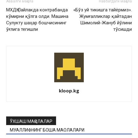
Аввалги мақола
Навбатдаги мақола
МХДҚ Лайлакда контрабанда
«Бўз уй тикишга тайёрмиз».
кўмирни қўлга олди. Машина
Жумғалликлар қайтадан
Сулукту шаҳар бошчисининг
Шимолий-Жануб йўлини
ўғлига тегишли
тўсишди
kloop.kg
ЎХШАШ МАҚОЛАЛАР
МУАЛЛИФНИНГ БОШҚА МАҚОЛАЛАРИ