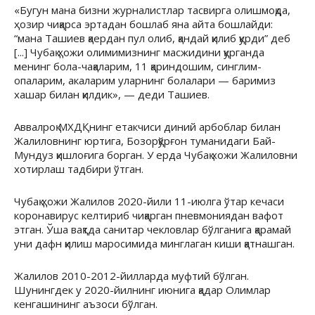
«Бугун мана бизни журналистлар тасвирга олишмоқда,
ҳозир чиқарса эртадан бошлаб яна айта бошлайди:
“мана Ташиев қаердан пул олиб, қандай қилиб қурди” деб
[...] Чубақ ҳожи олимимизнинг масжидини қурганда
менинг бола-чақаларим, 11 қариндошим, синглим-
опаларим, акаларим уларнинг болалари — баримиз
хашар билан қилдик», — деди Ташиев.
Аввалроқ МХДҚнинг етакчиси диний арбоблар билан
Жалиловнинг юртига, Бозорқўрғон туманидаги Бай-
Мундуз қишлоғига борган. У ерда Чубақ хожи Жалиловни
хотирлаш тадбири ўтган.
Чубақ ҳожи Жалилов 2020-йили 11-июлга ўтар кечаси
коронавирус келтириб чиқарган пневмониядан вафот
этган. Ўша вақтда санитар чекловлар бўлганига қарамай
уни дафн қилиш маросимида минглаган киши қатнашган.
Жалилов 2010-2012-йилларда муфтий бўлган.
Шунингдек у 2020-йилнинг июнига қадар Олимлар
кенгашининг аъзоси бўлган.