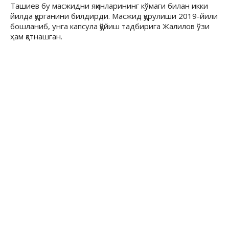
Ташиев бу масжидни яқинларининг кўмаги билан икки
йилда қурганини билдирди. Масжид қурулиши 2019-йили
бошланиб, унга капсула қўйиш тадбирига Жалилов ўзи
ҳам қатнашган.