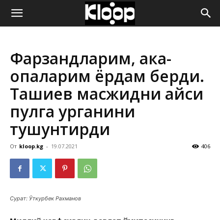
ҚИРҒИЗИСТОН
Фарзандларим, ака-
ЯНГИЛИКЛАРИ
опаларим ёрдам берди.
Ташиев масжидни қайси
пулга қурганини
тушунтирди
От
kloop.kg
-
19.07.2021
406
Сурат: Ўткурбек Рахманов