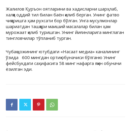
Жалилов Қуръон оятларини ва хадисларни шарҳлаб,
халққа оддий тил билан баён қилиб берган. Унинг фатво
чиқаришга ҳам рухсати бор бўлган. Унга мусулмонлар
шариатдан ташқари маиший масалалар билан ҳам
мурожаат қилиб туришган. Унинг йиғинларига минглаган
тингловчилар тўпланиб турган.
Чубақ ҳожининг ютубдаги «Насаат медиа» каналининг
ўзида 600 мингдан ортиқ обуначиси бўлганю Унинг
фейсбукдаги саҳифасига 58 минг нафарга яқин обуначи
ёзилган эди.