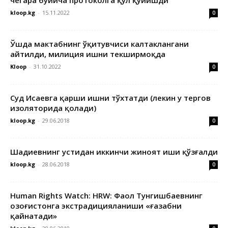
чегара бўйича протоколга қўл қўйишди
kloop.kg
-
15.11.2022
0
Ўшда мактабнинг ўқитувчиси калтаклангани
айтилди, милиция ишни текширмоқда
Kloop
-
31.10.2022
0
Суд Исаевга қарши ишни тўхтатди (лекин у тергов
изоляторида қолади)
kloop.kg
-
29.06.2018
0
Шадиевнинг устидан иккинчи жиноят иши қўзғалди
kloop.kg
-
28.06.2018
0
Human Rights Watch: HRW: Фаол Тунгишбаевнинг
Қозоғистонга экстрадицияланиши «ғазабни
қайнатади»