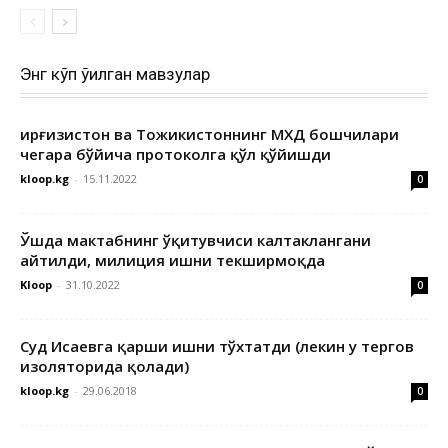
Энг кўп ўқилган мавзулар
Қирғизистон ва Тожикистоннинг МХДҚ бошчилари
чегара бўйича протоколга қўл қўйишди
kloop.kg
-
15.11.2022
0
Ўшда мактабнинг ўқитувчиси калтаклангани
айтилди, милиция ишни текширмоқда
Kloop
-
31.10.2022
0
Суд Исаевга қарши ишни тўхтатди (лекин у тергов
изоляторида қолади)
kloop.kg
-
29.06.2018
0