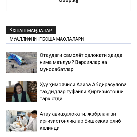
kloop.kg
ЎХШАШ МАҚОЛАЛАР
МУАЛЛИФНИНГ БОШҚА МАҚОЛАЛАРИ
Оқтаудаги самолёт ҳалокати ҳақида
нима маълум? Версиялар ва
муносабатлар
Ҳуқуқ ҳимоячиси Азиза Абдирасулова
таҳдидлар туфайли Қирғизистонни
тарк этди
Ақтау авиаҳалокати: жабрланган
қирғизистонликлар Бишкекка олиб
келинди