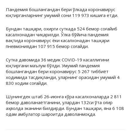
Пандемия бошлангандан бери ўлкада коронавирус
юқтирганларнинг умумий сони 119 973 кишига етди.
Бундан ташқари, охирги суткада 524 бемор соғайиб
касалхонадан чиқарилди. Ўлка бўйича пандемия
вақтида коронавирус ёки касалхонадан ташқари
пневмониядан 107 915 бемор соғайди.
Сутка давомида 36 медик COVID-19 касаллигини
юқтиргани маълум бўлди. Умумий пандемия
бошлангандан бери коронавирус 5 267 тиббиёт
ходимида тасдиқланди, уларнинг орасидан умумий 4
830 ходим соғайди.
Шунингдек штаб 26-июнга кўра касалхоналарда 2 811
бемор даволанаётганини, улардан 132си ўта оғир
аҳволда эканини билдирди. Бундан ташқари, яна 6 108
одам амбулатор шароитда даволанмоқда.