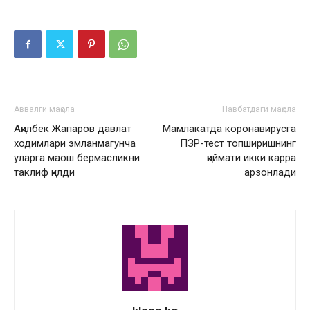
Аввалги мақола
Навбатдаги мақола
Ақилбек Жапаров давлат
Мамлакатда коронавирусга
ходимлари эмланмагунча
ПЗР-тест топширишнинг
уларга маош бермасликни
қиймати икки карра
таклиф қилди
арзонлади