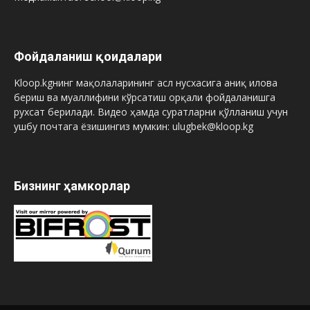
Фойдаланиш қоидалари
Kloop.kgнинг мақолаларининг асл нусхасига аниқ илова
бериш ва муаллифини кўрсатиш орқали фойдаланишга
рухсат берилади. Видео ҳамда суратларни қўлланиш учун
ушбу почтага ёзишингиз мумкин: ulugbek@kloop.kg
Бизнинг ҳамкорлар