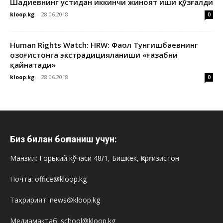
Шадиевнинг устидан иккинчи жиноят иши қўзғалди
kloop.kg
-
28.06.2018
0
Human Rights Watch: HRW: Фаол Тунгишбаевнинг
Қозоғистонга экстрадицияланиши «ғазабни
қайнатади»
kloop.kg
-
28.06.2018
0
Биз билан боғланиш учун:
Манзил: Горький кўчаси 48/1, Бишкек, Қирғизистон
Почта: office@kloop.kg
Таҳририят: news@kloop.kg
Медиамактаб: school@kloop.kg