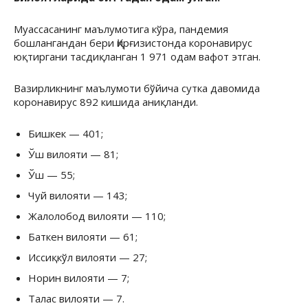
Муассасанинг маълумотига кўра, пандемия
бошлангандан бери Қирғизистонда коронавирус
юқтиргани тасдиқланган 1 971 одам вафот этган.
Вазирликнинг маълумоти бўйича сутка давомида
коронавирус 892 кишида аниқланди.
Бишкек — 401;
Ўш вилояти — 81;
Ўш — 55;
Чуй вилояти — 143;
Жалолобод вилояти — 110;
Баткен вилояти — 61;
Иссиқкўл вилояти — 27;
Норин вилояти — 7;
Талас вилояти — 7.