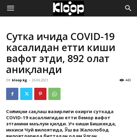
ҚИРҒИЗИСТОН
Сутка ичида COVID-19
ЯНГИЛИКЛАРИ
касалидан етти киши
вафот этди, 892 ҳолат
аниқланди
От
kloop.kg
-
26.06.2021
443
Соғлиқни сақлаш вазирлиги охирги суткада
COVID-19 касаллигидан етти бемор вафот
этганини маълум қилди. Уч киши Бишкекда,
иккиси Чуй вилоятида, Ўш ва Жалолобод
вилоятларида биттадан одам ўлган.