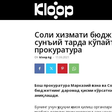
ҚИРҒИЗИСТОН
ЯНГИЛИКЛАРИ
Солиқ хизмати бюд
сунъий тарда кўпа
прокуратура
От
kloop.kg
-
11.06.2021
Бош прокуратура Марказий ғазна ва 
бюджетнинг даромад қисми кўрсатки
аниқлашди.
Бунинг учун ҳуқуқни ҳимоя қилиш органлар
ҳисобига деярлик ярим миллиард сом ноқо