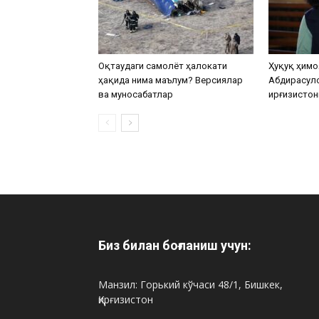
Оқтаудаги самолёт ҳалокати
Ҳуқуқ ҳимо
ҳақида нима маълум? Версиялар
Абдирасул
ва муносабатлар
Қирғизистон
Биз билан боғланиш учун:
Манзил: Горький кўчаси 48/1, Бишкек,
Қирғизистон