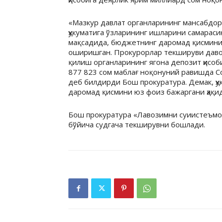
«Мазкур давлат органларининг мансабдор
ҳукуматига ўзларининг ишларини самарас
мақсадида, бюджетнинг даромад қисминин
оширишган. Прокурорлар текшируви давом
қилиш органларининг ягона депозит ҳисоб
877 823 сом маблағ ноқонуний равишда Со
деб билдирди Бош прокуратура. Демак, ҳ
даромад қисмини юз фоиз бажаргани ҳақид
Бош прокуратура «Лавозимни суиистеъмо
бўйича судгача текширувни бошлади.