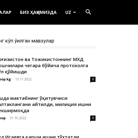
ЕАЛАР
БИЗ ҲАҚИМИЗДА
UZ
нг кўп ўқилган мавзулар
ирғизистон ва Тожикистоннинг МХДҚ
ошчилари чегара бўйича протоколга
ўл қўйишди
oop.kg
-
15.11.2022
0
шда мактабнинг ўқитувчиси
алтаклангани айтилди, милиция ишни
екширмоқда
oop
-
31.10.2022
0
уд Исаевга қарши ишни тўхтатди