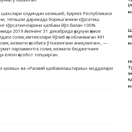
(
kl
 шахслари олдиндан келишиб, Қирғиз Республикаси
ини, тегишли даражада боришганини кўрсатиш
г кўрсаткичларини қалбаки йўл билан 100%
Ш
ида 2019 йилнинг 31 декабрида ҳуқуқни ҳимоя
и
идаги солиқ имтиёзлари бўлиб ҳисобланмаган 491
лиқ хизмати ҳисобига ўтказилгани аниқланган», —
kl
укумат парламентга солиқ хизмати бюджетнинг
а ёлғон ҳисобот топширган.
H
Т
л қилиш» ва «Расмий қалбакилаштириш» моддалари
э
қ
kl