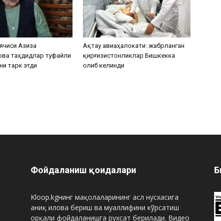
ячиси Азиза
Ақтау авиаҳалокати: жабрланган
ова таҳдидлар туфайли
қирғизистонликлар Бишкекка
ни тарк этди
олиб келинди
Фойдаланиш қоидалари
Б
Kloop.kgнинг мақолаларининг асл нусхасига
аниқ илова бериш ва муаллифини кўрсатиш
орқали фойдаланишга рухсат берилади. Видео