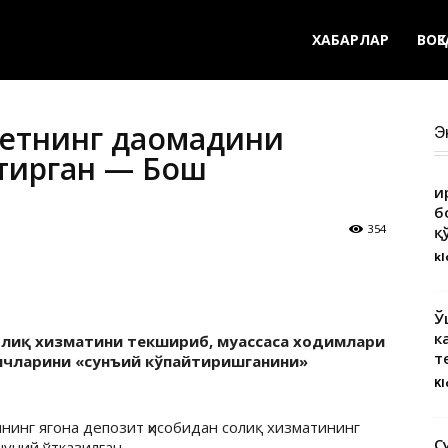
ХАБАРЛАР
ВОҚ
жетнинг даомадини
Э
йтирган — Бош
Қ
б
354
қ
kl
Ў
к
Солиқ хизматини текшириб, муассаса ходимлари
т
чларини «сунъий кўпайтиришганини»
Kl
ининг ягона депозит ҳисобидан солиқ хизматининг
С
нуний ўтказилган.