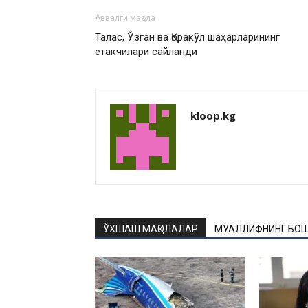
Аввалги мақола
Талас, Ўзган ва Қоракўл шаҳарларининг
етакчилари сайланди
kloop.kg
ЎХШАШ МАҚОЛАЛАР
МУАЛЛИФНИНГ БОШ