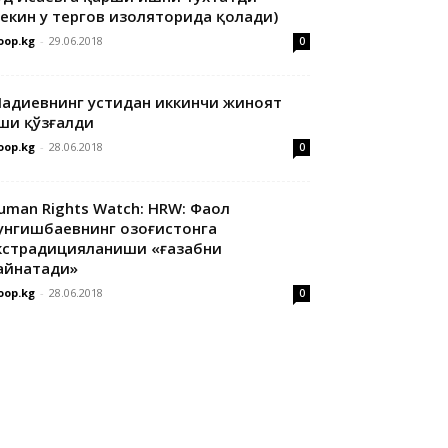
лекин у тергов изоляторида қолади)
oop.kg
-
29.06.2018
0
адиевнинг устидан иккинчи жиноят
ши қўзғалди
oop.kg
-
28.06.2018
0
uman Rights Watch: HRW: Фаол
унгишбаевнинг Қозоғистонга
кстрадицияланиши «ғазабни
айнатади»
oop.kg
-
28.06.2018
0