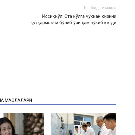
Навбатдаги мақола
Иссиқкўл: Ота кўлга чўккан қизини
қутқармоқчи бўлиб ўзи ҳам чўкиб кетди
ҚА МАҚОЛАЛАРИ