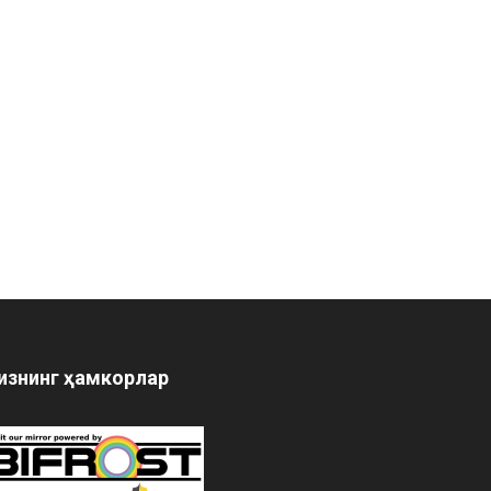
изнинг ҳамкорлар