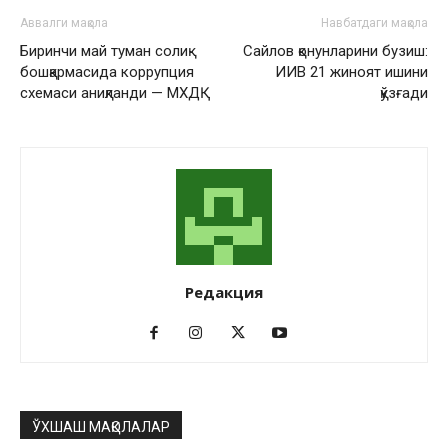
Аввалги мақола
Навбатдаги мақола
Биринчи май туман солиқ
Сайлов қонунларини бузиш:
бошқармасида коррупция
ИИВ 21 жиноят ишини
схемаси аниқланди — МХДҚ
қўзғади
Редакция
ЎХШАШ МАҚОЛАЛАР