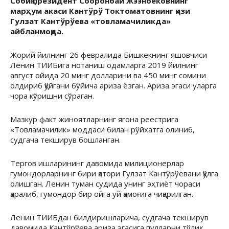
Собиқ президент Сооронбай Жээнбековнинг
марҳум акаси Кантўрў Токтоматовнинг қизи
Гулзат Кантўрўева «товламачиликда»
айбланмоқда.
Жорий йилнинг 26 февралида Бишкекнинг яшовчиси
Ленин ТИИБига нотаниш одамларга 2019 йилнинг
август ойида 20 минг долларини ва 450 минг сомини
олдириб қўйгани бўйича ариза ёзган. Ариза эгаси уларга
чора кўришни сўраган.
Мазкур факт жиноятларнинг ягона реестрига
«Товламачилик» моддаси билан рўйхатга олиниб,
судгача текширув бошланган.
Тергов ишларининг давомида милиционерлар
гумондорларнинг бири қатори Гулзат Кантўрўевани қўлга
олишган. Ленин туман судида унинг эҳтиёт чораси
қаралиб, гумондор бир ойга уй қамоғига чиқарилган.
Ленин ТИИБдан билдиришларича, судгача текширув
давомида Кантўрўева ариза эгасига пулларни тўлиқ