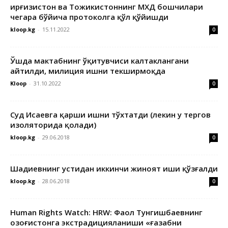
Қирғизистон ва Тожикистоннинг МХДҚ бошчилари
чегара бўйича протоколга қўл қўйишди
kloop.kg
-
15.11.2022
0
Ўшда мактабнинг ўқитувчиси калтаклангани
айтилди, милиция ишни текширмоқда
Kloop
-
31.10.2022
0
Суд Исаевга қарши ишни тўхтатди (лекин у тергов
изоляторида қолади)
kloop.kg
-
29.06.2018
0
Шадиевнинг устидан иккинчи жиноят иши қўзғалди
kloop.kg
-
28.06.2018
0
Human Rights Watch: HRW: Фаол Тунгишбаевнинг
Қозоғистонга экстрадицияланиши «ғазабни