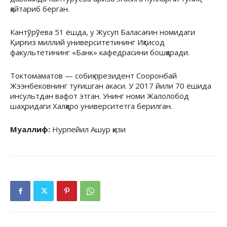
қайтариб берган.
Кантўрўева 51 ёшда, у Жусуп Баласағин номидаги
Қирғиз миллий университетининг Иқтисод
факультетининг «Банк» кафедрасини бошқаради.
Токтомаматов — собиқ президент Сооронбай
Жээнбековнинг туғишган акаси. У 2017 йили 70 ёшида
инсультдан вафот этган. Унинг номи Жалолобод
шаҳридаги Халқаро университетга берилган.
Муаллиф:
Нурпейил Ашур қизи