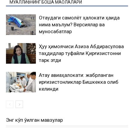
МУАЛЛИФНИНГ БОШҚА МАҚОЛАЛАРИ
Оқтаудаги самолёт ҳалокати ҳақида
нима маълум? Версиялар ва
муносабатлар
Ҳуқуқ ҳимоячиси Азиза Абдирасулова
таҳдидлар туфайли Қирғизистонни
тарк этди
Ақтау авиаҳалокати: жабрланган
қирғизистонликлар Бишкекка олиб
келинди
Энг кўп ўқилган мавзулар