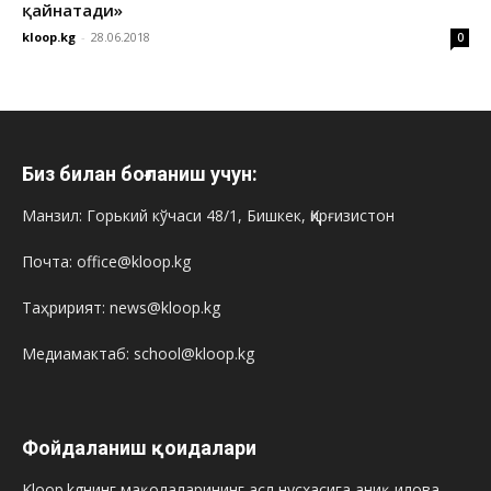
қайнатади»
kloop.kg
-
28.06.2018
0
Биз билан боғланиш учун:
Манзил: Горький кўчаси 48/1, Бишкек, Қирғизистон
Почта: office@kloop.kg
Таҳририят: news@kloop.kg
Медиамактаб: school@kloop.kg
Фойдаланиш қоидалари
Kloop.kgнинг мақолаларининг асл нусхасига аниқ илова