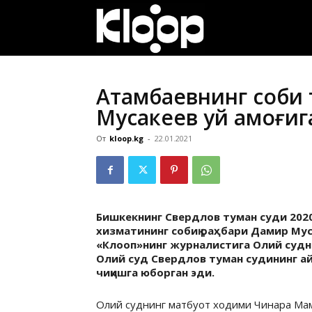
ҚИРҒИЗИСТОН
ЯНГИЛИКЛАРИ
Атамбаевнинг собиқ
Мусакеев уй қамоғиг
От
kloop.kg
-
22.01.2021
Бишкекнинг Свердлов туман суди 202
хизматининг собиқ раҳбари Дамир Мусак
«Клооп»нинг журналистига Олий судни
Олий суд Свердлов туман судининг ай
чиқишга юборган эди.
Олий суднинг матбуот ходими Чинара Мам