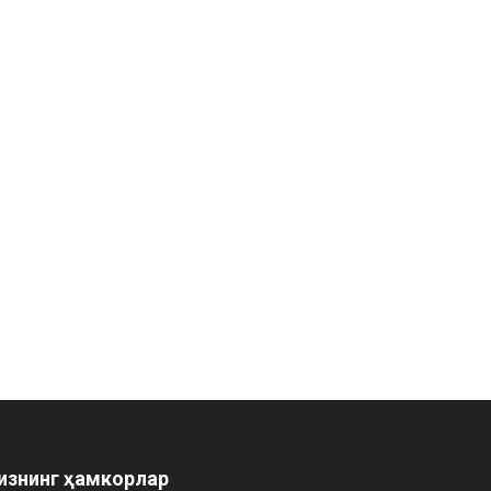
изнинг ҳамкорлар