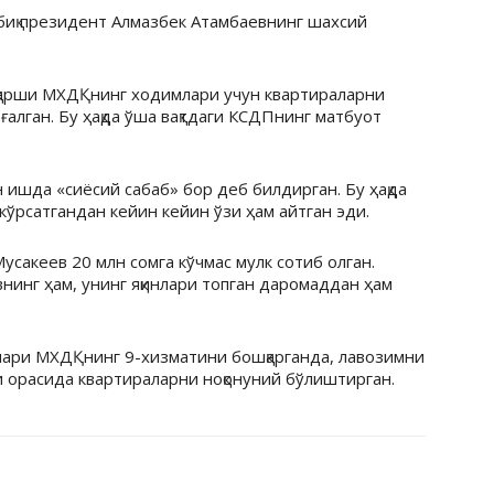
иқ президент Алмазбек Атамбаевнинг шахсий
қарши МХДҚнинг ходимлари учун квартираларни
алган. Бу ҳақда ўша вақтдаги КСДПнинг матбуот
 ишда «сиёсий сабаб» бор деб билдирган. Бу ҳақда
кўрсатгандан кейин кейин ўзи ҳам айтган эди.
сакеев 20 млн сомга кўчмас мулк сотиб олган.
нинг ҳам, унинг яқинлари топган даромаддан ҳам
ллари МХДҚнинг 9-хизматини бошқарганда, лавозимни
ри орасида квартираларни ноқонуний бўлиштирган.