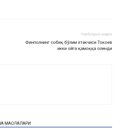
Навбатдаги мақола
Финполнинг собиқ бўлим етакчиси Токоев
икки ойга қамоққа олинди
ҚА МАҚОЛАЛАРИ