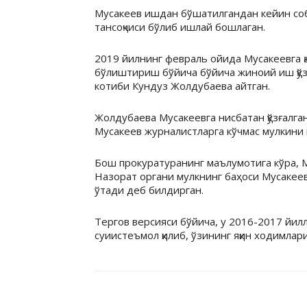
Мусакеев ишдан бўшатилгандан кейин соб
тансоқчиси бўлиб ишлай бошлаган.
2019 йилнинг февраль ойида Мусакеевга 
бўлиштириш бўйича бўйича жиноий иш қўзғ
котиби Кундуз Жолдубаева айтган.
Жолдубаева Мусакеевга нисбатан қўзғалган
Мусакеев журналистларга кўчмас мулкини 
Бош прокуратуранинг маълумотига кўра, Му
Назорат органи мулкнинг баҳоси Мусакеев
ўтади деб билдирган.
Тергов версияси бўйича, у 2016-2017 йи
суиистеъмол қилиб, ўзининг яқин ходимла