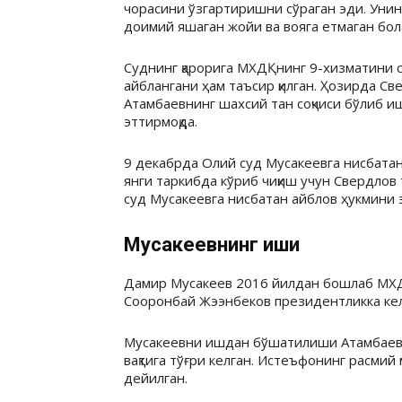
чорасини ўзгартиришни сўраган эди. Унин
доимий яшаган жойи ва вояга етмаган бола
Суднинг қарорига МХДҚнинг 9-хизматини с
айблангани ҳам таъсир қилган. Ҳозирда С
Атамбаевнинг шахсий тан соқчиси бўлиб 
эттирмоқда.
9 декабрда Олий суд Мусакеевга нисбатан
янги таркибда кўриб чиқиш учун Свердлов
суд Мусакеевга нисбатан айблов ҳукмини 
Мусакеевнинг иши
Дамир Мусакеев 2016 йилдан бошлаб МХД
Сооронбай Жээнбеков президентликка кел
Мусакеевни ишдан бўшатилиши Атамбаев
вақтига тўғри келган. Истеъфонинг расмий 
дейилган.