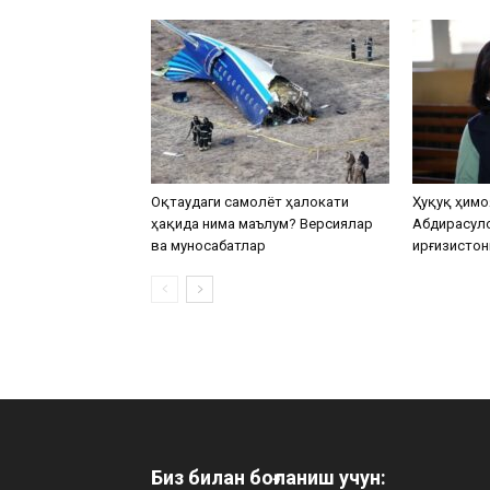
Оқтаудаги самолёт ҳалокати
Ҳуқуқ ҳимо
ҳақида нима маълум? Версиялар
Абдирасул
ва муносабатлар
Қирғизистон
Биз билан боғланиш учун: