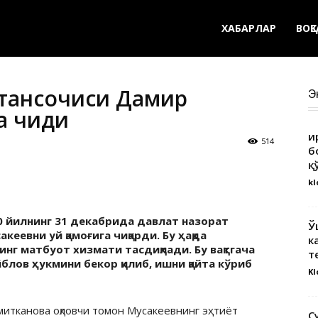
ХАБАРЛАР
ВОҚ
 тансоқчиси Дамир
Э
а чиқди
Қ
514
б
қ
kl
0 йилнинг 31 декабрида давлат назорат
Ў
еевни уй қамоғига чиқарди. Бу ҳақда
к
нг матбуот хизмати тасдиқлади. Бу вақтгача
т
блов ҳукмини бекор қилиб, ишни қайта кўриб
Kl
итканова оқловчи томон Мусакеевнинг эҳтиёт
С