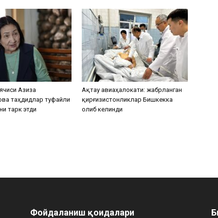
ячиси Азиза
Ақтау авиаҳалокати: жабрланган
ова таҳдидлар туфайли
қирғизистонликлар Бишкекка
ни тарк этди
олиб келинди
Фойдаланиш қоидалари
Б