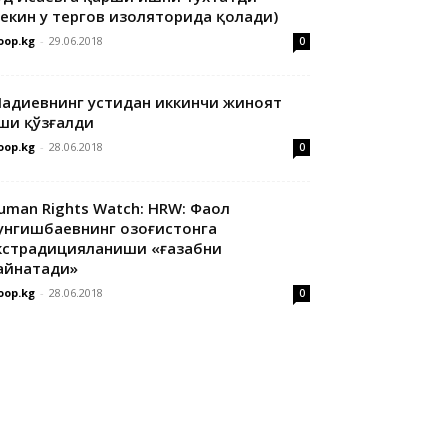
лекин у тергов изоляторида қолади)
oop.kg
-
29.06.2018
0
адиевнинг устидан иккинчи жиноят
ши қўзғалди
oop.kg
-
28.06.2018
0
uman Rights Watch: HRW: Фаол
унгишбаевнинг Қозоғистонга
кстрадицияланиши «ғазабни
айнатади»
oop.kg
-
28.06.2018
0