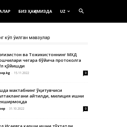
ЕАЛАР
БИЗ ҲАҚИМИЗДА
UZ
нг кўп ўқилган мавзулар
ирғизистон ва Тожикистоннинг МХДҚ
ошчилари чегара бўйича протоколга
ўл қўйишди
oop.kg
-
15.11.2022
0
шда мактабнинг ўқитувчиси
алтаклангани айтилди, милиция ишни
екширмоқда
oop
-
31.10.2022
0
уд Исаевга қарши ишни тўхтатди