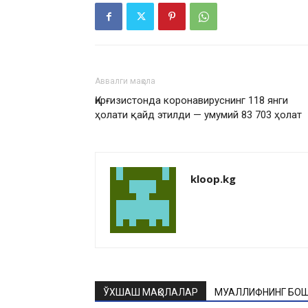
Аввалги мақола
Қирғизистонда коронавируснинг 118 янги
ҳолати қайд этилди — умумий 83 703 ҳолат
kloop.kg
ЎХШАШ МАҚОЛАЛАР
МУАЛЛИФНИНГ БОШ