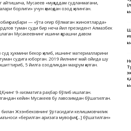
г айтишича, Мусаеев «муқаддам судланмагани,
(
лари борлиги» учун қамоқдан озод қилинган.
kl
обиқ раҳбари — «ўта оғир бўлмаган жиноятларда»
вердлов туман суди бир неча йил президент Алмазбек
Ш
ишлаган Мусакеевнинг ишини қарашни давом
и
kl
 суд ҳукмини бекор қилиб, ишнинг материалларини
 туман судига юборган. 2019 йилнинг май ойида шу
H
эшиттириб, 5 йилга озодликдан маҳрум қилган.
Т
э
қ
kl
Қнинг 9-хизматига раҳбар бўлиб ишлаган.
гандан кейин Мусакеев бу лавозимдан бўшатилган.
 билан Жээнбековнинг ўртасидаги келишмовчилик
маъноси «берилган аризага мувофиқ [...] бўшатилган»