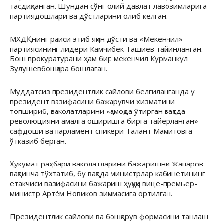
тасдиқланган. Шундан сўнг олий давлат лавозимларига
партиядошлари ва дўстларини олиб келган.
МХДҚнинг раиси этиб яқин дўсти ва «Мекенчил»
партиясининг лидери Камчибек Ташиев тайинланган.
Бош прокуратурани ҳам бир мекенчил Курманкул
Зулушевбошқара бошлаган.
Муддатсиз президентлик сайлови белгиланганда у
президент вазифасини бажарувчи хизматини
топшириб, ваколатларини «қамоқда ўтирган вақтда
революцияни амалга оширишга бирга тайёрланган»
сафдоши ва парламент спикери Талант Мамитовга
ўтказиб берган.
Ҳукумат раҳбари ваколатларини бажаришни Жапаров
вақтинча тўхтатиб, бу вақтда министрлар кабинетининг
етакчиси вазифасини бажариш ҳуқуқи вице-премьер-
министр Артём Новиков зиммасига ортилган.
Президентлик сайлови ва бошқарув формасини танлаш