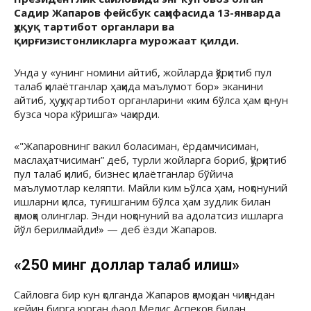
Садир Жапаров фейсбук саҳифасида 13-январда
ҳуқуқ тартибот органлари ва
қирғизистонликларга мурожаат қилди.
Унда у «унинг номини айтиб, жойларда қўрқитиб пул
талаб қилаётганлар ҳақида маълумот бор» эканини
айтиб, ҳуқуқ тартибот органларини «ким бўлса ҳам қонун
бузса чора кўришга» чақирди.
«"Жапаровнинг вакил боласиман, ёрдамчисиман,
маслаҳатчисиман” деб, турли жойларга бориб, қўрқитиб
пул талаб қилиб, бизнес қилаётганлар бўйича
маълумотлар келяпти. Майли ким ьўлса ҳам, ноқонуний
ишларни қилса, туғишганим бўлса ҳам зудлик билан
қамоққа олинглар. Энди ноқонуний ва адолатсиз ишларга
йўл берилмайди!» — деб ёзди Жапаров.
«250 минг доллар талаб қилиш»
Сайловга бир кун қолганда Жапаров қамоқдан чиққандан
кейин бирга юрган фаол Мелис Аспеков билан