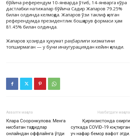
бўйича референдум 10-январда ўтиб, 14-январга кўра
дастлабки натижалар бўйича Садир Жапаров 79.25%
билан олдинда келмоқда. Жапаров ўзи таклиф қилган
референдумда президентлик бошқарув формаси ҳам
81.45% билан олдинда.
Жапаров ҳозирда ҳукумат раҳбарлиги хизматини
топширмаган — у буни инаугурациядан кейин қилади.
Аввалги мақола
Навбатдаги мақола
Клара Сооронкулова: Менга
Қирғизистонда охирги
нисбатан таҳдидлар
суткада COVID-19 юқтирган
онлайндан оффлайнга ўтди
уч нафар бемор вафот этди.