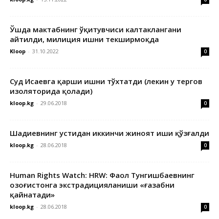
Ўшда мактабнинг ўқитувчиси калтаклангани
айтилди, милиция ишни текширмоқда
Kloop
-
31.10.2022
0
Суд Исаевга қарши ишни тўхтатди (лекин у тергов
изоляторида қолади)
kloop.kg
-
29.06.2018
0
Шадиевнинг устидан иккинчи жиноят иши қўзғалди
kloop.kg
-
28.06.2018
0
Human Rights Watch: HRW: Фаол Тунгишбаевнинг
Қозоғистонга экстрадицияланиши «ғазабни
қайнатади»
kloop.kg
-
28.06.2018
0