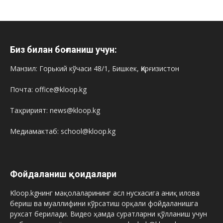
Биз билан боғланиш учун:
Манзил: Горький кўчаси 48/1, Бишкек, Қирғизистон
Почта: office@kloop.kg
Таҳририят: news@kloop.kg
Медиамактаб: school@kloop.kg
Фойдаланиш қоидалари
Kloop.kgнинг мақолаларининг асл нусхасига аниқ илова
бериш ва муаллифини кўрсатиш орқали фойдаланишга
рухсат берилади. Видео ҳамда суратларни қўлланиш учун