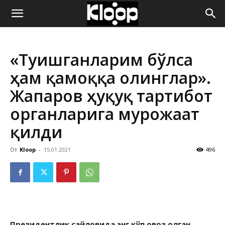
ҚИРҒИЗИСТОН
«Туғишганларим бўлса
ЯНГИЛИКЛАРИ
ҳам қамоққа олинглар».
Жапаров ҳуқуқ тартибот
органларига мурожаат
қилди
От
Kloop
-
15.01.2021
496
Президентлик сайловида энг кўп овоз олган