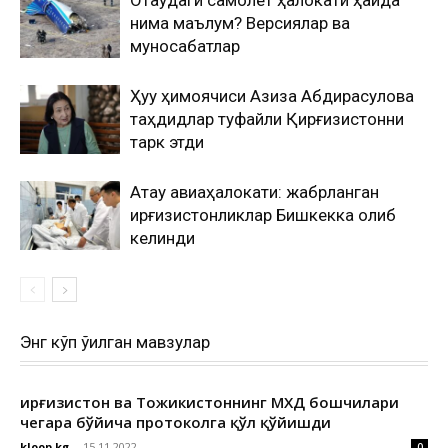
Оқтаудаги самолёт ҳалокати ҳақида
нима маълум? Версиялар ва
муносабатлар
Ҳуқуқ ҳимоячиси Азиза Абдирасулова
таҳдидлар туфайли Қирғизистонни
тарк этди
Ақтау авиаҳалокати: жабрланган
қирғизистонликлар Бишкекка олиб
келинди
Энг кўп ўқилган мавзулар
Қирғизистон ва Тожикистоннинг МХДҚ бошчилари
чегара бўйича протоколга қўл қўйишди
kloop.kg
-
15.11.2022
0