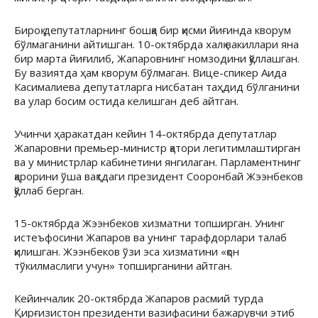
Бироқ депутатларнинг бошқа бир қисми йиғинда кворум
бўлмаганини айтишган. 10-октябрда халқ вакиллари яна
бир марта йиғилиб, Жапаровнинг номзодини қўллашган.
Бу вазиятда ҳам кворум бўлмаган. Вице-спикер Аида
Касималиева депутатларга нисбатан таҳдид бўлганини
ва улар босим остида келишган деб айтган.
Учинчи ҳаракатдан кейин 14-октябрда депутатлар
Жапаровни премьер-министр қатори легитимлаштирган
ва у министрлар кабинетини янгилаган. Парламентнинг
қарорини ўша вақтдаги президент Сооронбай Жээнбеков
қўллаб берган.
15-октябрда Жээнбеков хизматни топширган. Унинг
истеъфосини Жапаров ва унинг тарафдорлари талаб
қилишган. Жээнбеков ўзи эса хизматини «қон
тўкилмаслиги учун» топширганини айтган.
Кейинчалик 20-октябрда Жапаров расмий турда
Қирғизистон президенти вазифасини бажарувчи этиб