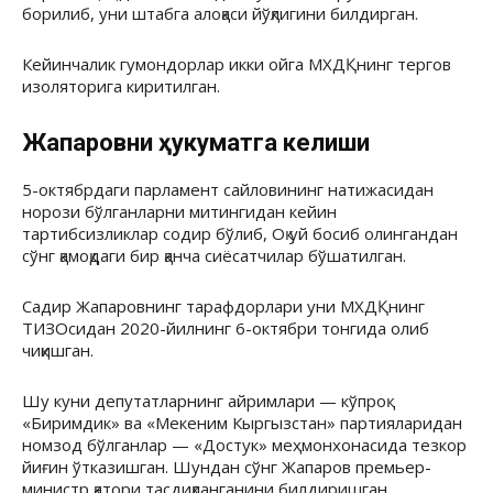
борилиб, уни штабга алоқаси йўқлигини билдирган.
Кейинчалик гумондорлар икки ойга МХДҚнинг тергов
изоляторига киритилган.
Жапаровни ҳукуматга келиши
5-октябрдаги парламент сайловининг натижасидан
норози бўлганларни митингидан кейин
тартибсизликлар содир бўлиб, Оқ уй босиб олингандан
сўнг қамоқдаги бир қанча сиёсатчилар бўшатилган.
Садир Жапаровнинг тарафдорлари уни МХДҚнинг
ТИЗОсидан 2020-йилнинг 6-октябри тонгида олиб
чиқишган.
Шу куни депутатларнинг айримлари — кўпроқ
«Биримдик» ва «Мекеним Кыргызстан» партияларидан
номзод бўлганлар — «Достук» меҳмонхонасида тезкор
йиғин ўтказишган. Шундан сўнг Жапаров премьер-
министр қатори тасдиқланганини билдиришган.