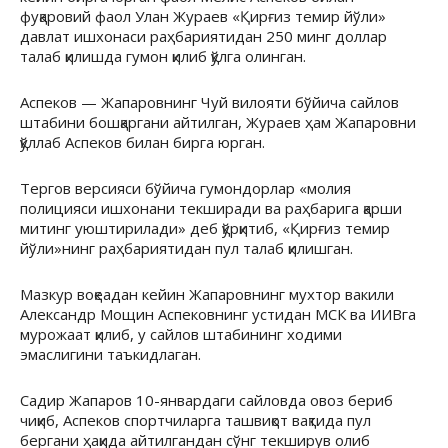
фуқаровий фаол Улан Жураев «Қирғиз темир йўли»
давлат ишхонаси раҳбариятидан 250 минг доллар
талаб қилишда гумон қилиб қўлга олинган.
Аспеков — Жапаровнинг Чуй вилояти бўйича сайлов
штабини бошқаргани айтилган, Жураев ҳам Жапаровни
қўллаб Аспеков билан бирга юрган.
Тергов версияси бўйича гумондорлар «молия
полицияси ишхонани текширади ва раҳбарига қарши
митинг уюштирилади» деб қўрқитиб, «Қирғиз темир
йўли»нинг раҳбариятидан пул талаб қилишган.
Мазкур воқеадан кейин Жапаровнинг мухтор вакили
Александр Мощин Аспековнинг устидан МСК ва ИИВга
мурожаат қилиб, у сайлов штабининг ходими
эмаслигини таъкидлаган.
Садир Жапаров 10-январдаги сайловда овоз бериб
чиқиб, Аспеков спортчиларга ташвиқот вақтида пул
бергани ҳақида айтилгандан сўнг текширув олиб