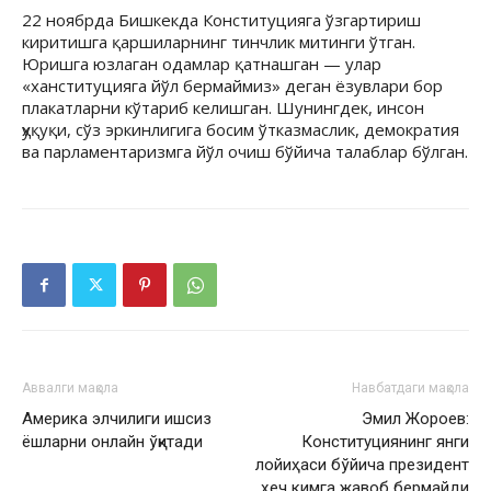
22 ноябрда Бишкекда Конституцияга ўзгартириш
киритишга қаршиларнинг тинчлик митинги ўтган.
Юришга юзлаган одамлар қатнашган — улар
«ханституцияга йўл бермаймиз» деган ёзувлари бор
плакатларни кўтариб келишган. Шунингдек, инсон
ҳуқуқи, сўз эркинлигига босим ўтказмаслик, демократия
ва парламентаризмга йўл очиш бўйича талаблар бўлган.
Аввалги мақола
Навбатдаги мақола
Америка элчилиги ишсиз
Эмил Жороев:
ёшларни онлайн ўқитади
Конституциянинг янги
лойиҳаси бўйича президент
ҳеч кимга жавоб бермайди