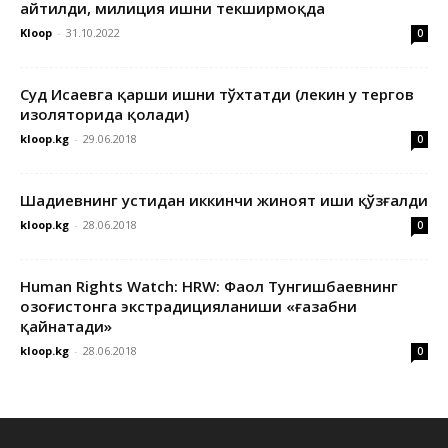
айтилди, милиция ишни текширмоқда
Kloop
-
31.10.2022
0
Суд Исаевга қарши ишни тўхтатди (лекин у тергов
изоляторида қолади)
kloop.kg
-
29.06.2018
0
Шадиевнинг устидан иккинчи жиноят иши қўзғалди
kloop.kg
-
28.06.2018
0
Human Rights Watch: HRW: Фаол Тунгишбаевнинг
Қозоғистонга экстрадицияланиши «ғазабни
қайнатади»
kloop.kg
-
28.06.2018
0