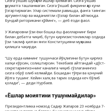
Сизга ўхшаб шубҳали ишлар қилмаган. Сизга ўхшаб
ҳукуматга ташланмаган. Сизга ўхшаб фикрини ҳар куни
ўзгартирмаган. Улар системали равишда, фанга таянган
аргументлар ва маданиятли сўзлар билан айтмоқда.
Бундай риторикани қўйинг», — деб ёзди фаол.
У Жапаровни ўзи ёки бошқа ёш фаолларнинг бири
билан дебатга чиқиб, бутун қирғизистонликлар олдида
ўзи таклиф қилган янги Конституцияни муҳокама
қилишга чақирди.
“Шу ерда кимнинг тушунчаси йўқлигини бутун қирғиз
халқи кўрсин, солиштирсин. Текебаев айтгандай «дўст-
секретарингиз»нинг каналига чиқиб сўзлаганингиз
сизга обрў олиб келмайди. Бошидан тўғри ва қонуний
йўлга тушинг. Кейин халқ ва тарих олдида кеч бўлиб
қолади”, — деди Нурбаев.
«Ёшлар моҳиятини тушунмайдилар»
Президентликка номзод Садир Жапаров 23 ноябрда 7-