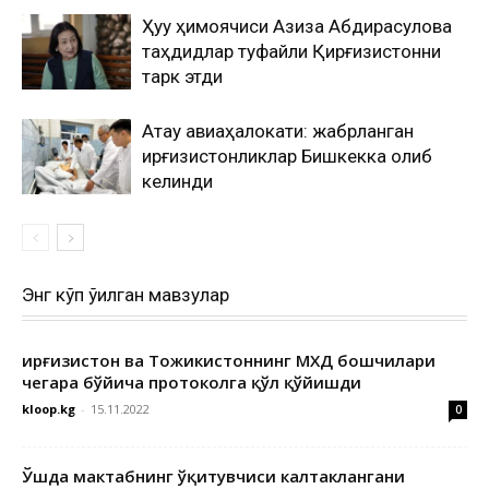
Ҳуқуқ ҳимоячиси Азиза Абдирасулова
таҳдидлар туфайли Қирғизистонни
тарк этди
Ақтау авиаҳалокати: жабрланган
қирғизистонликлар Бишкекка олиб
келинди
Энг кўп ўқилган мавзулар
Қирғизистон ва Тожикистоннинг МХДҚ бошчилари
чегара бўйича протоколга қўл қўйишди
kloop.kg
-
15.11.2022
0
Ўшда мактабнинг ўқитувчиси калтаклангани