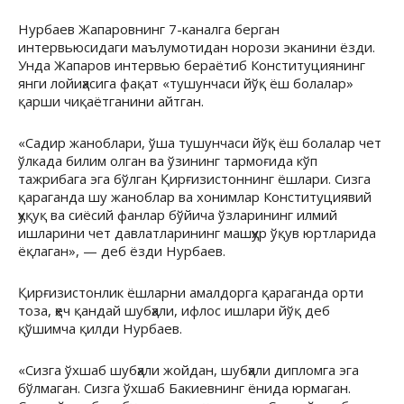
Нурбаев Жапаровнинг 7-каналга берган
интервьюсидаги маълумотидан норози эканини ёзди.
Унда Жапаров интервью бераётиб Конституциянинг
янги лойиҳасига фақат «тушунчаси йўқ ёш болалар»
қарши чиқаётганини айтган.
«Садир жаноблари, ўша тушунчаси йўқ ёш болалар чет
ўлкада билим олган ва ўзининг тармоғида кўп
тажрибага эга бўлган Қирғизистоннинг ёшлари. Сизга
қараганда шу жаноблар ва хонимлар Конституциявий
ҳуқуқ ва сиёсий фанлар бўйича ўзларининг илмий
ишларини чет давлатларининг машҳур ўқув юртларида
ёқлаган», — деб ёзди Нурбаев.
Қирғизистонлик ёшларни амалдорга қараганда орти
тоза, ҳеч қандай шубҳали, ифлос ишлари йўқ деб
қўшимча қилди Нурбаев.
«Сизга ўхшаб шубҳали жойдан, шубҳали дипломга эга
бўлмаган. Сизга ўхшаб Бакиевнинг ёнида юрмаган.