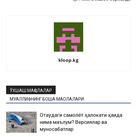
kloop.kg
ЎХШАШ МАҚОЛАЛАР
МУАЛЛИФНИНГ БОШҚА МАҚОЛАЛАРИ
Оқтаудаги самолёт ҳалокати ҳақида
нима маълум? Версиялар ва
муносабатлар