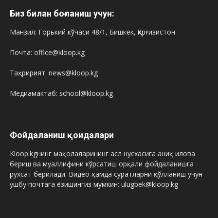
Биз билан боғланиш учун:
Манзил: Горький кўчаси 48/1, Бишкек, Қирғизистон
Почта: office@kloop.kg
Таҳририят: news@kloop.kg
Медиамактаб: school@kloop.kg
Фойдаланиш қоидалари
Kloop.kgнинг мақолаларининг асл нусхасига аниқ илова
бериш ва муаллифини кўрсатиш орқали фойдаланишга
рухсат берилади. Видео ҳамда суратларни қўлланиш учун
ушбу почтага ёзишингиз мумкин: ulugbek@kloop.kg