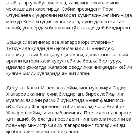
атаб, агар у қабул қилинса, халқнинг эркинлигини
чеклашидан хавотирда. Собиқ президент Роза
Отунбаева фуқаровий назорат қўмитасининг йиғинида
мазкур Конституция кучга кирса, дунё давлатни тан
олмай, унга ёрдам беришни тўхтатади деб билдирган.
Бошқа сиёсатчилар эса Жапаров юристларнинг
тутқунида қолди деб ҳисоблашади. Шунингдек,
президентлик бошқарув формаси, давлатнинг асосий
органи қатори халқ қурултойи ва бошқа бир гуруҳ
идеялар ҳужжатда Жапаров озодликка чиққандан кейин
қилган билдирувларида ҳам айтилган.
Депутат Канат Исаев эса лойиҳанинг муаллифи Садир
Жапаров эканини очиқ билдирган, бироқ лойиҳанинг
муаллифларини расмий рўйхатида унинг фамилияси
йўқ. Садир Жапаровнинг собиқ маслаҳатчиси Акилбек
Жапаров лойиҳани ишлаб чиқишга Президент аппарати
қатнашиб, бу ҳолатда президентнинг ваколатларини ва
премьер-министр Садир Жапаровнинг ғояларини ҳам
ҳисобга олинганини тасдиқлаган.