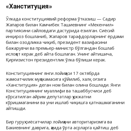
«Ханституция»
Ўлкада конституциявий реформа ўтказиш — Садир
Жапаров билан Камчибек Ташиевнинг «Мекенчил»
партиясини сайловдаги дастурида ёзилган. Сиёсий
инқироз бошланиб, Жапаров тарафдорларнинг ёрдами
билан озодликка чиқиб, президент вазифасини
бажарувчи ва премьер-министр бўлгандан бошлаб
ислоҳот керак деб айта бошлаган. Унинг айтишича,
Қирғизистон президентлик ўлка бўлиши керак.
Конституциянинг янги лойиҳаси 17 октябрда
жамоатчилик муҳокамасига қўйилиб, халқ оғзига
«Ханституция» деган ном билан олина бошлади. Янги
Конституциянинг муаллифи ва ташаббусчиси деб
кўрсатилган айрим депутатлар ҳужжатни
кўришмаганини ва уни ишлаб чиқишга қатнашмаганини
айтишди.
Бир гуруҳ сиёсатчилар лойиҳани авторитаризмга ва
Бакиевнинг даврига, ҳамда ўрта асрларга қайтиш деб