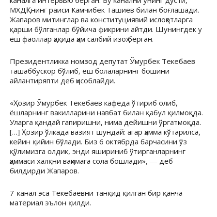
каналга интервью берган. Бу канални унинг дўсти,
МХДҚнинг раиси Камчибек Ташиев билан боғлашади.
Жапаров митинглар ва конституциявий ислоҳотларга
қарши бўлганлар бўйича фикрини айтди. Шунингдек у
ёш фаоллар ҳақида ҳам салбий изоҳ берган.
Президентликка номзод депутат Ўмурбек Текебаев
ташаббускор бўлиб, ёш болаларнинг бошини
айлантиряпти деб ҳисоблайди.
«Ҳозир Ўмурбек Текебаев кафеда ўтириб олиб,
ёшларнинг вакилларини навбат билан қабул қилмоқда.
Уларга қандай гапиришни, нима дейишни ўргатмоқда.
[…] Ҳозир ўлкада вазият шундай: агар ҳамма кўтарилса,
кейин қийин бўлади. Биз 6 октябрда барчасини ўз
қўлимизга олдик, энди яшириниб ўтирганларнинг
ҳаммаси халқни ваҳимага сола бошлади», — деб
билдирди Жапаров.
7-канал эса Текебаевни танқид қилган бир қанча
материал эълон қилди.