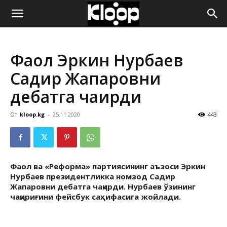
ҚИРҒИЗИСТОН
Фаол Эркин Нурбаев
ЯНГИЛИКЛАРИ
Садир Жапаровни
дебатга чақирди
От
kloop.kg
-
25.11.2020
443
Фаол ва «Реформа» партиясининг аъзоси Эркин
Нурбаев президентликка номзод Садир
Жапаровни дебатга чақирди. Нурбаев ўзининг
чақириғини фейсбук саҳифасига жойлади.