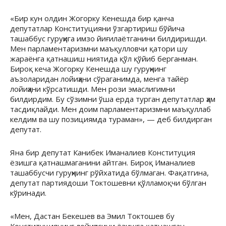
«Бир кун олдин Жогорку Кенешда бир қанча
депутатлар Конституцияни ўзгартириш бўйича
ташаббус гуруҳига имзо йиғилаётганини билдиришди.
Мен парламентаризмни маъқулловчи қатори шу
жараёнга қатнашиш ниятида қўл қўйиб берганман.
Бироқ кеча Жогорку Кенешда шу гуруҳнинг
аъзоларидан лойиҳани сўраганимда, менга тайёр
лойиҳани кўрсатишди. Мен рози эмаслигимни
билдирдим. Бу сўзимни ўша ерда турган депутатлар ҳам
тасдиқлайди. Мен доим парламентаризмни маъқуллаб
келдим ва шу позициямда тураман», — деб билдирган
депутат.
Яна бир депутат Канибек Иманалиев Конституция
ёзишга қатнашмаганини айтган. Бироқ Иманалиев
ташаббусчи гуруҳнинг рўйхатида бўлмаган. Фақатгина,
депутат партиядоши Токтошевни қўлламоқчи бўлган
кўринади.
«Мен, Дастан Бекешев ва Эмил Токтошев бу