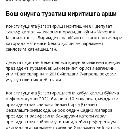
Бош қонунга тузатиш киритишга қарши
Конституцияга ўзгартириш киритишни 81 депутат
таклиф қилган — Уларнинг орасидан кўпи «Мекеним
Кыргызстан», «Биримдик» ва «Кыргызстан» партиялари
қаторида натижаси бекор қилинган парламент
сайловига қатнашишган.
Депутат Дастан Бекешев эса қонун лойиҳасини қочқин
президент Курманбек Бакиевнинг юристи ёзганини,
уни «Бакиевларнинг 2010-йилдаги 7-апрель воқеаси
учун ўч олиши» деб атади.
Конституцияга ўзгартиришларни қабул қилиш бўйича
референдумни 2021-йилнинг 10-январида, муддатсиз
президентлик сайлови билан бирга ўтказиш
режалаштирилмоқда. Бироқ олдин Садир Жапаров
президент вазифасини бажарувчи қатори аввал
президентлик сайлови ўтишини, кейин референдум,
охирида эса парламент сайлови ўтказамиз деб айтган.