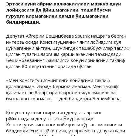
Эртаси куни айрим халқ вакиллари мазкур қонун
лойиҳасига қўл қўйишмаганини, ташаббусчи
гуруҳга кирмаганини ҳамда ўқишмаганини
билдиришди.
Депутат Айгерим Бешимбаева Sputnik нашрига берган
интервьюсида Конституциянинг янги лойиҳасига қўл
қўймаганини айтган. Шунингдек ташаббусчилар таклиф
қилган тузатишларга ҳам қарши эканини таъкидлади.
Бешимбаеванинг фамилияси қонун лойиҳасини таклиф
қилган 80 депутатнинг орасида бўлган.
«Мен Конституциянинг янги лойиҳасини таклиф
қилмаганман. Изоҳ ҳам бермоқчимасман. Мен таклиф
қилинаётган ўзгартиришларга маъқул эмасман ва
имзолаган эмасман», — деб билдирди Бешимбаева.
Қонунга тузатиш киритган депутатларнинг
рўйхатидаги депутат Иса Ўмуркулов ҳам
Конституциянинг янги лойиҳасини кўрган эмаслигини
билдирди. Унинг айтишича, у парламент депутатлари