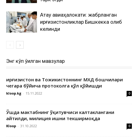
Ақтау авиаҳалокати: жабрланган
қирғизистонликлар Бишкекка олиб
келинди
Энг кўп ўқилган мавзулар
Қирғизистон ва Тожикистоннинг МХДҚ бошчилари
чегара бўйича протоколга қўл қўйишди
kloop.kg
-
15.11.2022
0
Ўшда мактабнинг ўқитувчиси калтаклангани
айтилди, милиция ишни текширмоқда
Kloop
-
31.10.2022
0