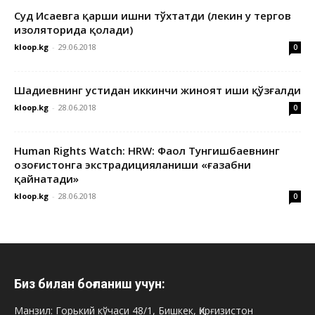
Суд Исаевга қарши ишни тўхтатди (лекин у тергов
изоляторида қолади)
kloop.kg
-
29.06.2018
0
Шадиевнинг устидан иккинчи жиноят иши қўзғалди
kloop.kg
-
28.06.2018
0
Human Rights Watch: HRW: Фаол Тунгишбаевнинг
Қозоғистонга экстрадицияланиши «ғазабни
қайнатади»
kloop.kg
-
28.06.2018
0
Биз билан боғланиш учун:
Манзил: Горький кўчаси 48/1, Бишкек, Қирғизистон