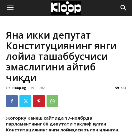
ҚИРҒИЗИСТОН
Яна икки депутат
ЯНГИЛИКЛАРИ
Конституциянинг янги
лойиҳа ташаббусчиси
эмаслигини айтиб
чиқди
От
kloop.kg
-
19.11.2020
424
Жогорку Кенеш сайтида 17-ноябрда
парламентнинг 80 депутати таклиф қилган
Конституциянинг янги лойиҳаси эълон қилинган.