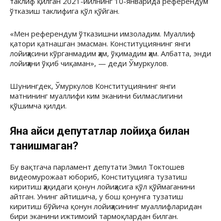
таклиф қилган 2021-йилнинг 10-январида референдум
ўтказиш таклифига қўл қўйган.
«Мен референдум ўтказишни имзоладим. Муаллиф
қатори қатнашган эмасман. Конституциянинг янги
лойиҳасини кўрганмадим ҳам, ўқимадим ҳам. Албатта, энди
лойиҳани ўқиб чиқаман», — деди Ўмуркулов.
Шунингдек, Ўмуркулов Конституциянинг янги
матнининг муаллифи ким эканини билмаслигини
қўшимча қилди.
Яна қайси депутатлар лойиҳа билан
танишмаган?
Бу вақтгача парламент депутати Эмил Токтошев
видеомурожаат юбориб, Конституцияга тузатиш
киритиш ҳақидаги қонун лойиҳасига қўл қўймаганини
айтган. Унинг айтишича, у бош қонунга тузатиш
киритиш бўйича қонун лойиҳасининг муаллифларидан
бири эканини ижтимоий тармоқлардан билган.