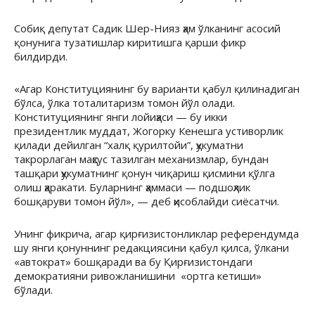
Собиқ депутат Садик Шер-Нияз ҳам ўлканинг асосий
қонунига тузатишлар киритишга қарши фикр
билдирди.
«Агар Конституциянинг бу варианти қабул қилинадиган
бўлса, ўлка тоталитаризм томон йўл олади.
Конституциянинг янги лойиҳаси — бу икки
президентлик муддат, Жогорку Кенешга устиворлик
қилади дейилган “халқ қурилтойи”, ҳукуматни
такрорлаган маҳсус тазилган механизмлар, бундан
ташқари ҳукуматнинг қонун чиқариш қисмини қўлга
олиш ҳаракати. Буларнинг ҳаммаси — подшоҳлик
бошқаруви томон йўл», — деб ҳисоблайди сиёсатчи.
Унинг фикрича, агар қирғизистонликлар референдумда
шу янги қонуннинг редакциясини қабул қилса, ўлкани
«автократ» бошқаради ва бу Қирғизистондаги
демократияни ривожланишини «ортга кетиши»
бўлади.