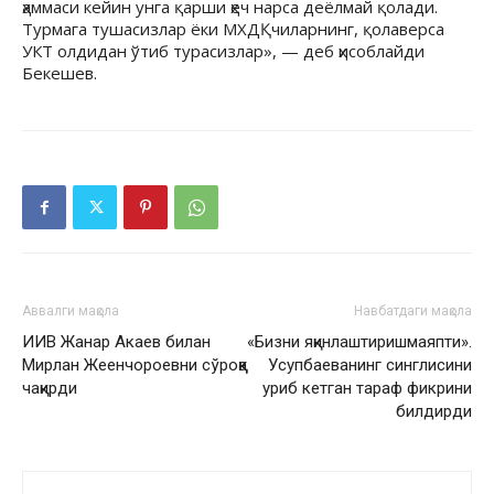
ҳаммаси кейин унга қарши ҳеч нарса деёлмай қолади.
Турмага тушасизлар ёки МХДҚчиларнинг, қолаверса
УКТ олдидан ўтиб турасизлар», — деб ҳисоблайди
Бекешев.
Аввалги мақола
Навбатдаги мақола
ИИВ Жанар Акаев билан
«Бизни яқинлаштиришмаяпти».
Мирлан Жеенчороевни сўроққа
Усупбаеванинг синглисини
чақирди
уриб кетган тараф фикрини
билдирди