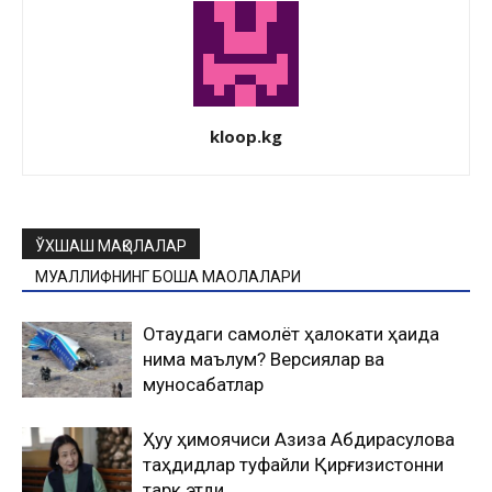
kloop.kg
ЎХШАШ МАҚОЛАЛАР
МУАЛЛИФНИНГ БОШҚА МАҚОЛАЛАРИ
Оқтаудаги самолёт ҳалокати ҳақида
нима маълум? Версиялар ва
муносабатлар
Ҳуқуқ ҳимоячиси Азиза Абдирасулова
таҳдидлар туфайли Қирғизистонни
тарк этди