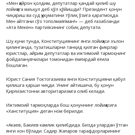
«Мен ҳайрон қолдим, депутатлар қандай қилиб шу
лойиҳага маъқул деб қўл қўйишди? Президент қонун
чиқариш ва суд ҳукуматини тўлиқ ўзига қаратмоқда.
Мен айтгани сўз тополмаяпман!» — деб ғазабланди
«Ата Мекен» партиясининг собиқ депутати.
Шу куни тунда, Конституциянинг янги лойиҳаси эълон
қилинганда, тузатишларни танқид қилган фикрлар
юристлар, айрим депутатлар ва ижтимоий тармоқнинг
фойдаланувчилари томонидан ёмғирдай ёғила
бошлаган.
Юрист Сания Токтогазиева янги Конституцияни қабул
қилишга қарши чиқди. Унинг айтишича, бу қонун
Қирғизистонни авторитаризмга олиб келади.
Ижтимоий тармоқларда бош қонуннинг лойиҳасига
«Ханституция» деган ном берилди.
«Акаев, Бакиев камлик қилибдида. Бизда улардан ўтган
янги хон бўлади. Садир Жапаров тарафдорларининг