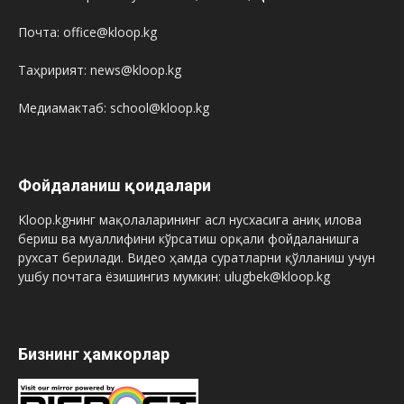
Почта: office@kloop.kg
Таҳририят: news@kloop.kg
Медиамактаб: school@kloop.kg
Фойдаланиш қоидалари
Kloop.kgнинг мақолаларининг асл нусхасига аниқ илова
бериш ва муаллифини кўрсатиш орқали фойдаланишга
рухсат берилади. Видео ҳамда суратларни қўлланиш учун
ушбу почтага ёзишингиз мумкин: ulugbek@kloop.kg
Бизнинг ҳамкорлар