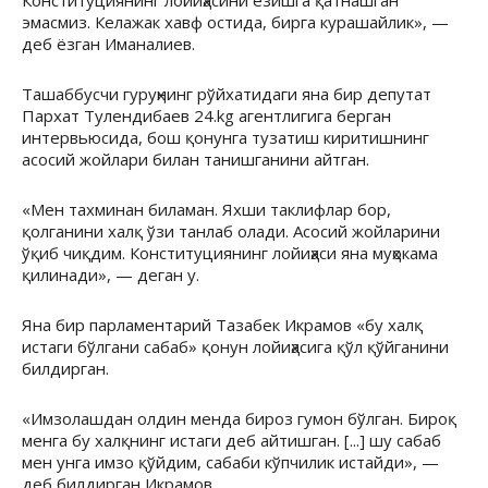
Конституциянинг лойиҳасини ёзишга қатнашган
эмасмиз. Келажак хавф остида, бирга курашайлик», —
деб ёзган Иманалиев.
Ташаббусчи гуруҳнинг рўйхатидаги яна бир депутат
Пархат Тулендибаев 24.kg агентлигига берган
интервьюсида, бош қонунга тузатиш киритишнинг
асосий жойлари билан танишганини айтган.
«Мен тахминан биламан. Яхши таклифлар бор,
қолганини халқ ўзи танлаб олади. Асосий жойларини
ўқиб чиқдим. Конституциянинг лойиҳаси яна муҳокама
қилинади», — деган у.
Яна бир парламентарий Тазабек Икрамов «бу халқ
истаги бўлгани сабаб» қонун лойиҳасига қўл қўйганини
билдирган.
«Имзолашдан олдин менда бироз гумон бўлган. Бироқ
менга бу халқнинг истаги деб айтишган. [...] шу сабаб
мен унга имзо қўйдим, сабаби кўпчилик истайди», —
деб билдирган Икрамов.