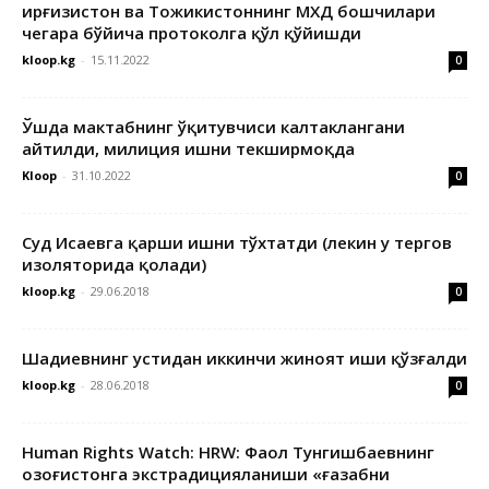
Қирғизистон ва Тожикистоннинг МХДҚ бошчилари
чегара бўйича протоколга қўл қўйишди
kloop.kg
-
15.11.2022
0
Ўшда мактабнинг ўқитувчиси калтаклангани
айтилди, милиция ишни текширмоқда
Kloop
-
31.10.2022
0
Суд Исаевга қарши ишни тўхтатди (лекин у тергов
изоляторида қолади)
kloop.kg
-
29.06.2018
0
Шадиевнинг устидан иккинчи жиноят иши қўзғалди
kloop.kg
-
28.06.2018
0
Human Rights Watch: HRW: Фаол Тунгишбаевнинг
Қозоғистонга экстрадицияланиши «ғазабни