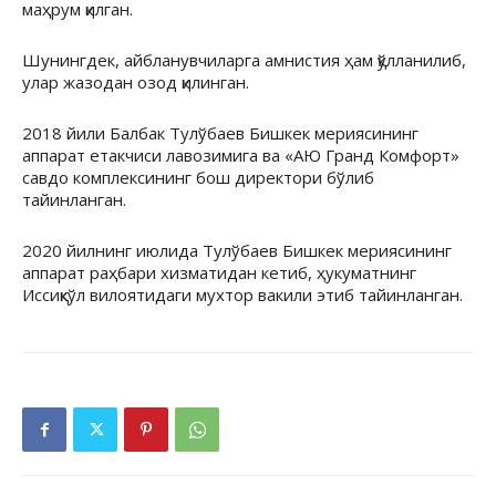
маҳрум қилган.
Шунингдек, айбланувчиларга амнистия ҳам қўлланилиб,
улар жазодан озод қилинган.
2018 йили Балбак Тулўбаев Бишкек мериясининг
аппарат етакчиси лавозимига ва «АЮ Гранд Комфорт»
савдо комплексининг бош директори бўлиб
тайинланган.
2020 йилнинг июлида Тулўбаев Бишкек мериясининг
аппарат раҳбари хизматидан кетиб, ҳукуматнинг
Иссиқкўл вилоятидаги мухтор вакили этиб тайинланган.