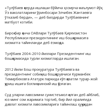
«Тулўбаев қаерда ишлаши бўйича ҳозирча маълумот йўқ.
Ўз ваколатларини ўринбосари Элчибек Жантаевга
ўтказиб берди», — деб билдирди Тулўбаевнинг
матбуот котиби.
Бироқ бир қанча ОАВлари Тулўбаев Қирғизистон
Республикаси президентининг иш бошқармасига
хизматга тайинланди деб ёзмоқда.
Тулўбаев 2004-2010 йиллари Президентнинг иш
бошқармасида турли хизматларда ишлаган.
2012 йили Бош прокуратура Тулўбаевга ва
президентнинг собиқ иш бошқарувчиси Курманбек
Темирбековга Ататурк паркида кўп қаватли турар-жой
қуриш ишига боғлиқ жиноий иш қўзғаган.
Суд уларни лавозимни суиистеъмол қилган деб айблаб,
юз минг сом жаримага тортиб, бир йил оралиғида
давлат хизмати лавозимларига тайинлаш ҳуқуқидан