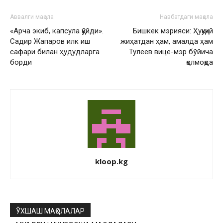
Аввалги мақола
Навбатдаги мақола
«Арча экиб, капсула қўйди».
Бишкек мэрияси: Ҳуқуқий
Садир Жапаров илк иш
жиҳатдан ҳам, амалда ҳам
сафари билан ҳудудларга
Тулеев вице-мэр бўйича
борди
қолмоқда
kloop.kg
ЎХШАШ МАҚОЛАЛАР