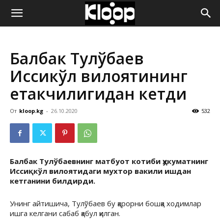
ҚИРҒИЗИСТОН
Балбак Тулўбаев
ЯНГИЛИКЛАРИ
Иссиқкўл вилоятининг
етакчилигидан кетди
От
kloop.kg
-
26.10.2020
532
Балбак Тулўбаевнинг матбуот котиби ҳукуматнинг
Иссиқкўл вилоятидаги мухтор вакили ишдан
кетганини билдирди.
Унинг айтишича, Тулўбаев бу қарорни бошқа ходимлар
ишга келгани сабаб қабул қилган.