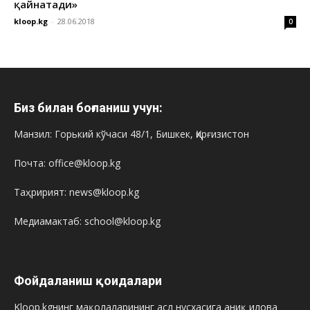
қайнатади»
kloop.kg
-
28.06.2018
0
Биз билан боғланиш учун:
Манзил: Горький кўчаси 48/1, Бишкек, Қирғизистон
Почта: office@kloop.kg
Таҳририят: news@kloop.kg
Медиамактаб: school@kloop.kg
Фойдаланиш қоидалари
Kloop.kgнинг мақолаларининг асл нусхасига аниқ илова