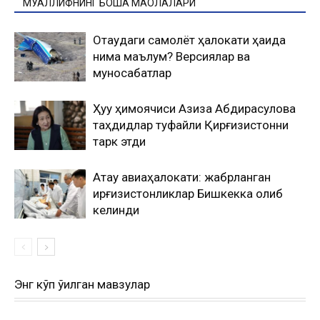
МУАЛЛИФНИНГ БОШҚА МАҚОЛАЛАРИ
Оқтаудаги самолёт ҳалокати ҳақида
нима маълум? Версиялар ва
муносабатлар
Ҳуқуқ ҳимоячиси Азиза Абдирасулова
таҳдидлар туфайли Қирғизистонни
тарк этди
Ақтау авиаҳалокати: жабрланган
қирғизистонликлар Бишкекка олиб
келинди
Энг кўп ўқилган мавзулар