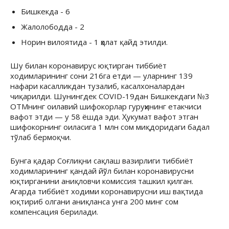
Бишкекда - 6
Жалолободда - 2
Норин вилоятида - 1 ҳолат қайд этилди.
Шу билан коронавирус юқтирган тиббиёт
ходимларининг сони 216га етди — уларнинг 139
нафари касалликдан тузалиб, касалхоналардан
чиқарилди. Шунингдек COVID-19дан Бишкекдаги №3
ОТМнинг оилавий шифокорлар гуруҳининг етакчиси
вафот этди — у 58 ёшда эди. Ҳукумат вафот этган
шифокорнинг оиласига 1 млн сом миқдоридаги бадал
тўлаб бермоқчи.
Бунга қадар Соғлиқни сақлаш вазирлиги тиббиёт
ходимларининг қандай йўл билан коронавирусни
юқтирганини аниқловчи комиссия ташкил қилган.
Агарда тиббиёт ходими коронавирусни иш вақтида
юқтириб олгани аниқланса унга 200 минг сом
компенсация берилади.