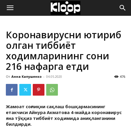
ҚИРҒИЗИСТОН
Коронавирусни юқтириб
ЯНГИЛИКЛАРИ
олган тиббиёт
ходимларининг сони
216 нафарга етди
От
Анна Капушенко
-
04.05.2020
476
Жамоат соғлиқни сақлаш бошқармасининг
етакчиси Айнура Акматова 4-майда коронавирус
яна тўққиз тиббиёт ходимида аниқланганини
билдирди.