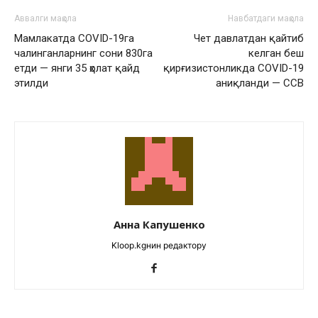
Аввалги мақола
Навбатдаги мақола
Мамлакатда COVID-19га
Чет давлатдан қайтиб
чалинганларнинг сони 830га
келган беш
етди — янги 35 ҳолат қайд
қирғизистонликда COVID-19
этилди
аниқланди — СCВ
Анна Капушенко
Kloop.kgнин редактору