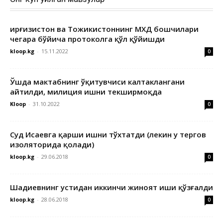
Қирғизистон ва Тожикистоннинг МХДҚ бошчилари
чегара бўйича протоколга қўл қўйишди
kloop.kg
-
15.11.2022
0
Ўшда мактабнинг ўқитувчиси калтаклангани
айтилди, милиция ишни текширмоқда
Kloop
-
31.10.2022
0
Суд Исаевга қарши ишни тўхтатди (лекин у тергов
изоляторида қолади)
kloop.kg
-
29.06.2018
0
Шадиевнинг устидан иккинчи жиноят иши қўзғалди
kloop.kg
-
28.06.2018
0