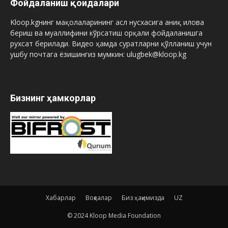
Фойдаланиш қоидалари
Kloop.kgнинг мақолаларининг асл нусхасига аниқ илова
бериш ва муаллифини кўрсатиш орқали фойдаланишга
рухсат берилади. Видео ҳамда суратларни қўлланиш учун
ушбу почтага ёзишингиз мумкин: ulugbek@kloop.kg
Бизнинг ҳамкорлар
Хабарлар
Воқеалар
Биз ҳақимизда
UZ
© 2024 Kloop Media Foundation