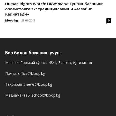
Human Rights Watch: HRW: Фаол Тунгишбаевнинг
Қозоғистонга экстрадицияланиши «ғазабни
қайнатади»
kloop.kg
-
28.06.2018
0
Биз билан боғланиш учун:
Манзил: Горький кўчаси 48/1, Бишкек, Қирғизистон
Почта: office@kloop.kg
Таҳририят: news@kloop.kg
Медиамактаб: school@kloop.kg