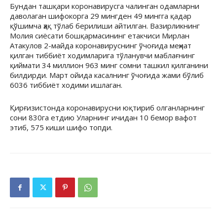
Бундан ташқари коронавирусга чалинган одамларни
даволаган шифокорга 29 мингден 49 мингга қадар
қўшимча ҳақ тўлаб берилиши айтилган. Вазирликнинг
Молия сиёсати бошқармасининг етакчиси Мирлан
Атакулов 2-майда коронавируснинг ўчоғида меҳнат
қилган тиббиёт ходимларига тўланувчи маблағнинг
қиймати 34 миллион 963 минг сомни ташкил қилганини
билдирди. Март ойида касалнинг ўчоғида жами бўлиб
6036 тиббиёт ходими ишлаган.
Қирғизистонда коронавирусни юқтириб олганларнинг
сони 830га етдию Уларнинг ичидан 10 бемор вафот
этиб, 575 киши шифо топди.