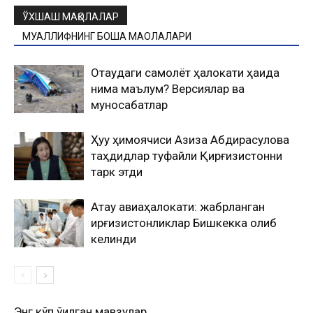
ЎХШАШ МАҚОЛАЛАР
МУАЛЛИФНИНГ БОШҚА МАҚОЛАЛАРИ
Оқтаудаги самолёт ҳалокати ҳақида
нима маълум? Версиялар ва
муносабатлар
Ҳуқуқ ҳимоячиси Азиза Абдирасулова
таҳдидлар туфайли Қирғизистонни
тарк этди
Ақтау авиаҳалокати: жабрланган
қирғизистонликлар Бишкекка олиб
келинди
Энг кўп ўқилган мавзулар