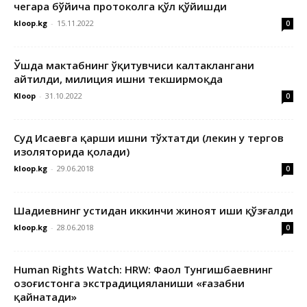
чегара бўйича протоколга қўл қўйишди
kloop.kg
-
15.11.2022
0
Ўшда мактабнинг ўқитувчиси калтаклангани
айтилди, милиция ишни текширмоқда
Kloop
-
31.10.2022
0
Суд Исаевга қарши ишни тўхтатди (лекин у тергов
изоляторида қолади)
kloop.kg
-
29.06.2018
0
Шадиевнинг устидан иккинчи жиноят иши қўзғалди
kloop.kg
-
28.06.2018
0
Human Rights Watch: HRW: Фаол Тунгишбаевнинг
Қозоғистонга экстрадицияланиши «ғазабни
қайнатади»