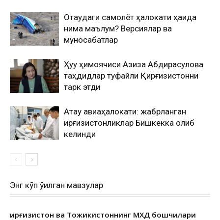
Оқтаудаги самолёт ҳалокати ҳақида
нима маълум? Версиялар ва
муносабатлар
Ҳуқуқ ҳимоячиси Азиза Абдирасулова
таҳдидлар туфайли Қирғизистонни
тарк этди
Ақтау авиаҳалокати: жабрланган
қирғизистонликлар Бишкекка олиб
келинди
Энг кўп ўқилган мавзулар
Қирғизистон ва Тожикистоннинг МХДҚ бошчилари