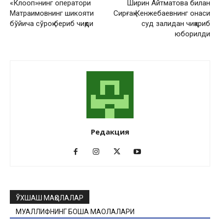
«Клооп»нинг оператори
Ширин Айтматова билан
Матраимовнинг шикояти
Сирғақ Кенжебаевнинг онаси
бўйича сўроқ бериб чиқди
суд залидан чиқариб
юборилди
Редакция
ЎХШАШ МАҚОЛАЛАР
МУАЛЛИФНИНГ БОШҚА МАҚОЛАЛАРИ