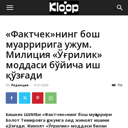
ҚИРҒИЗИСТОН
«Фактчек»нинг бош
ЯНГИЛИКЛАРИ
муҳарририга ҳужум.
Милиция «Ўғрилик»
моддаси бўйича иш
қўзғади
От
Редакция
-
13.01.2020
756
Бишкек ШИИБи «Фактчек»нинг бош муҳаррири
Болот Темировга ҳужумга оид жиноят ишини
қўзғади. Жиноят «Ўғрилик» моддаси билан