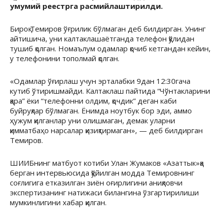
умумий реестрга расмийлаштирилди.
Бироқ Темиров ўғрилик бўлмаган деб билдирган. Унинг
айтишича, уни калтаклашаётганда телефон қўлидан
тушиб қолган. Номаълум одамлар қочиб кетгандан кейин,
у телефонини тополмай қолган.
«Одамлар ўғирлаш учун эрталабки 9дан 12:30гача
кутиб ўтиришмайди. Калтаклаш пайтида “Чўнтакларини
қара” ёки “телефонни олдим, қочдик” деган каби
буйруқлар бўлмаган. Ёнимда ноутбук бор эди, аммо
ҳужум қилганлар уни олишмаган, демак уларни
қимматбаҳо нарсалар қизиқтирмаган», — деб билдирган
Темиров.
ШИИБнинг матбуот котиби Улан Жумаков «Азаттык»қа
берган интервьюсида қўйилган модда Темировнинг
соғлигига етказилган зиён оғирлигини аниқловчи
экспертизанинг натижаси билангина ўзгартирилиши
мумкинлигини хабар қилган.