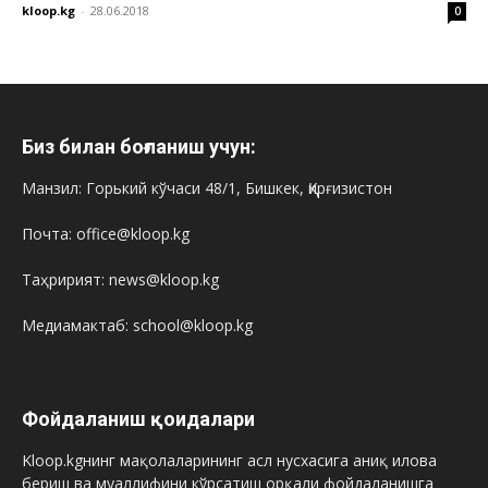
kloop.kg
-
28.06.2018
0
Биз билан боғланиш учун:
Манзил: Горький кўчаси 48/1, Бишкек, Қирғизистон
Почта: office@kloop.kg
Таҳририят: news@kloop.kg
Медиамактаб: school@kloop.kg
Фойдаланиш қоидалари
Kloop.kgнинг мақолаларининг асл нусхасига аниқ илова
бериш ва муаллифини кўрсатиш орқали фойдаланишга