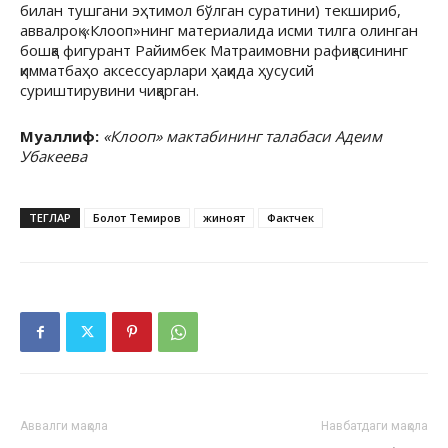
билан тушгани эҳтимол бўлган суратини) текшириб,
аввалроқ «Клооп»нинг материалида исми тилга олинган
бошқа фигурант Райимбек Матраимовни рафиқасининг
қимматбаҳо аксессуарлари ҳақида ҳусусий
суриштирувини чиқарган.
Муаллиф:
«Клооп» мактабининг талабаси Адеим
Убакеева
ТЕГЛАР
Болот Темиров
жиноят
Фактчек
Аввалги мақола
Навбатдаги мақола