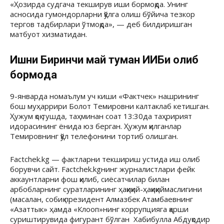
«Ҳозирда судгача текширув иши бормоқда. Унинг
асносида гумондорларни қўлга олиш бўйича тезкор
тергов тадбирлари ўтмоқда», — деб билдиришган
матбуот хизматидан.
Ишни Биринчи май туман ИИБи олиб
бормоқда
9-январда номаълум уч киши «Фактчек» нашрининг
бош муҳаррири Болот Темировни калтаклаб кетишган.
Ҳужум қоқ тушда, таҳминан соат 13:30да таҳририят
идорасининг ёнида юз берган. Ҳужум қилганлар
Темировнинг қўл телефонини тортиб олишган.
Factchek.kg — фактларни текшириш устида иш олиб
борувчи сайт. Factchek.kgнинг журналистлари фейк
аккаунтларни фош қилиб, сиёсатчилар билан
арбобларнинг суратларининг ҳақиқий-ҳақиқиймаслигини
(масалан, собиқ президент Алмазбек Атамбаевнинг
«Азаттык» ҳамда «Клооп»нинг коррупцияга қарши
суриштирувида фигурант бўлган Хабибулла Абдуқодир