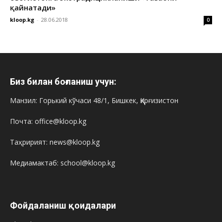
қайнатади»
kloop.kg
-
28.06.2018
0
Биз билан боғланиш учун:
Манзил: Горький кўчаси 48/1, Бишкек, Қирғизистон
Почта: office@kloop.kg
Таҳририят: news@kloop.kg
Медиамактаб: school@kloop.kg
Фойдаланиш қоидалари