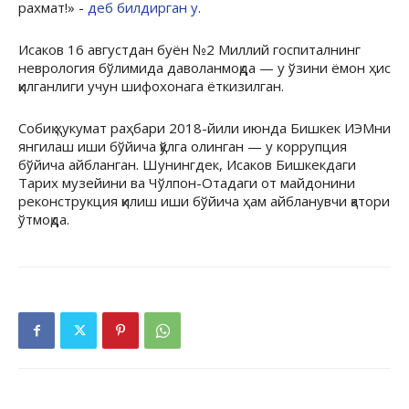
рахмат!» -
деб билдирган у
.
Исаков 16 августдан буён №2 Миллий госпиталнинг
неврология бўлимида даволанмоқда — у ўзини ёмон ҳис
қилганлиги учун шифохонага ёткизилган.
Собиқ ҳукумат раҳбари 2018-йили июнда Бишкек ИЭМни
янгилаш иши бўйича қўлга олинган — у коррупция
бўйича айбланган. Шунингдек, Исаков Бишкекдаги
Тарих музейини ва Чўлпон-Отадаги от майдонини
реконструкция қилиш иши бўйича ҳам айбланувчи қатори
ўтмоқда.