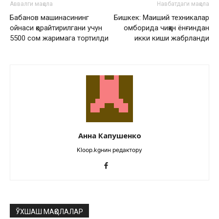
Аввалги мақола
Навбатдаги мақола
Бабанов машинасининг
Бишкек: Маиший техникалар
ойнаси қорайтирилгани учун
омборида чиққан ёнғиндан
5500 сом жаримага тортилди
икки киши жабрланди
Анна Капушенко
Kloop.kgнин редактору
ЎХШАШ МАҚОЛАЛАР