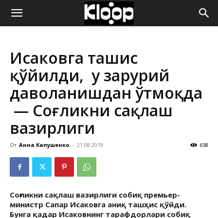
ҚИРҒИЗИСТОН
Исаковга ташҳис
ЯНГИЛИКЛАРИ
қўйилди, у зарурий
даволанишдан ўтмоқда
— Соғликни сақлаш
вазирлиги
От
Анна Капушенко
-
21.08.2019
658
Соғликни сақлаш вазирлиги собиқ премьер-
министр Сапар Исаковга аниқ ташҳис қўйди.
Бунга қадар Исаковнинг тарафдорлари собиқ