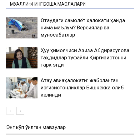
МУАЛЛИФНИНГ БОШҚА МАҚОЛАЛАРИ
Оқтаудаги самолёт ҳалокати ҳақида
нима маълум? Версиялар ва
муносабатлар
Ҳуқуқ ҳимоячиси Азиза Абдирасулова
таҳдидлар туфайли Қирғизистонни
тарк этди
Ақтау авиаҳалокати: жабрланган
қирғизистонликлар Бишкекка олиб
келинди
Энг кўп ўқилган мавзулар