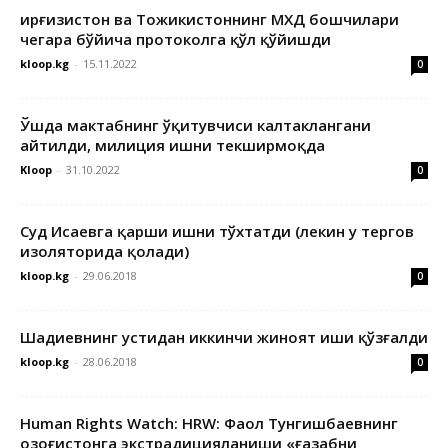
Қирғизистон ва Тожикистоннинг МХДҚ бошчилари
чегара бўйича протоколга қўл қўйишди
kloop.kg
-
15.11.2022
0
Ўшда мактабнинг ўқитувчиси калтаклангани
айтилди, милиция ишни текширмоқда
Kloop
-
31.10.2022
0
Суд Исаевга қарши ишни тўхтатди (лекин у тергов
изоляторида қолади)
kloop.kg
-
29.06.2018
0
Шадиевнинг устидан иккинчи жиноят иши қўзғалди
kloop.kg
-
28.06.2018
0
Human Rights Watch: HRW: Фаол Тунгишбаевнинг
Қозоғистонга экстрадицияланиши «ғазабни