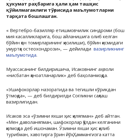
ҳукумат раҳбарига ҳали ҳам ташҳис
қўйилмаганлиги тўғрисида маълумотларни
тарқата бошлашган.
« Вертебро-базилляр етишмовчилик синдроми (бош
мия касалликларига, бош айланишига олиб келган
бўйин қон томирларининг қисилиши), бўйин қисмидаги
умуртқа остеохондрози», — дейилади
вазирликнинг
маълумотида
.
Муассасанинг билдиришича, Исаковнинг аҳволи
«нисбатан қаноатланарлик» деб баҳоланмоқда.
«Ушифокорлар назоратида ва тегишли кўрикдан
ўтмоқда», — деб билдирилди Соғликни сақлаш
вазирлигидан.
Исаков эса «ўзимни яхши ҳис қиляпман» деб айтган.
«Мен даволаняпман, шифокорлар қўлдан келганини
қилмоқда деб ишонаман. Ўзимни яхши ҳис қилиб
турибман, хавотирга ўрин йўқ. Ҳаммангизга катта