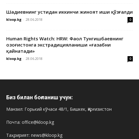
Шадиевнинг устидан иккинчи жиноят иши қўзғалди
kloop.kg
-
28.06.2018
0
Human Rights Watch: HRW: Фаол Тунгишбаевнинг
Қозоғистонга экстрадицияланиши «ғазабни
қайнатади»
kloop.kg
-
28.06.2018
0
Биз билан боғланиш учун:
Манзил: Горький кўчаси 48/1, Бишкек, Қирғизистон
Почта: office@kloop.kg
Таҳририят: news@kloop.kg