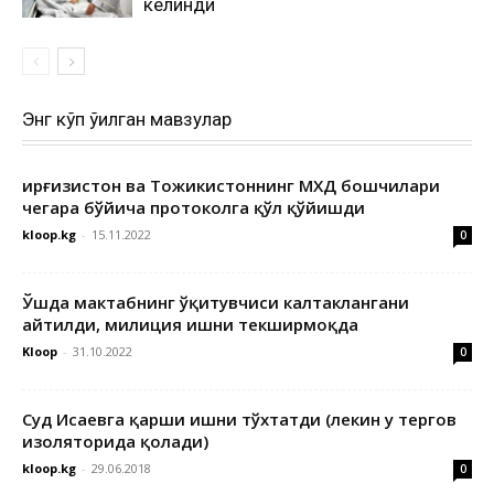
келинди
Энг кўп ўқилган мавзулар
Қирғизистон ва Тожикистоннинг МХДҚ бошчилари
чегара бўйича протоколга қўл қўйишди
kloop.kg
-
15.11.2022
0
Ўшда мактабнинг ўқитувчиси калтаклангани
айтилди, милиция ишни текширмоқда
Kloop
-
31.10.2022
0
Суд Исаевга қарши ишни тўхтатди (лекин у тергов
изоляторида қолади)
kloop.kg
-
29.06.2018
0