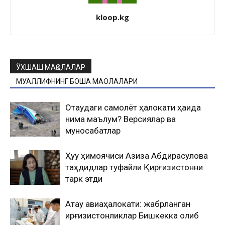
kloop.kg
ЎХШАШ МАҚОЛАЛАР
МУАЛЛИФНИНГ БОШҚА МАҚОЛАЛАРИ
Оқтаудаги самолёт ҳалокати ҳақида
нима маълум? Версиялар ва
муносабатлар
Ҳуқуқ ҳимоячиси Азиза Абдирасулова
таҳдидлар туфайли Қирғизистонни
тарк этди
Ақтау авиаҳалокати: жабрланган
қирғизистонликлар Бишкекка олиб