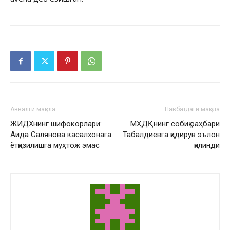
Аввалги мақола
Навбатдаги мақола
ЖИДХнинг шифокорлари:
МҲДҚнинг собиқ раҳбари
Аида Салянова касалхонага
Табалдиевга қидирув эълон
ётқизилишга муҳтож эмас
қилинди