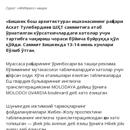
Сурат: «АКИпресс» нашри
«Бишкек бош архитектура» ишхонасининг раҳбари
Асхат Тулебердиев ШҲТ саммитига атаб
ўрнатилган кўрсаткичлардаги хатолар учун
тартибга чақириш чораси бўйича буйруққа қўл
қўйди. Саммит Бишкекда 13-14-июнь кунлари
бўлиб ўтган.
Муассаса раҳбарининг ўринбосари ва ташқи реклама
бўлимининг мутахассиси табличкалардаги хатолар учун
ҳайфсан олди. Кўча аталишлари ёзилган табличкаларда
Ёш гвардия бульваринниг инглизча
транслитерациясини MOLODAYA дейиш ўрнига
MOLODOI GVARDIA boulevard деб хато ёзишган.
Шунингдек ижтимоий тармоқларнинг
фойдаланувчилари Жибек-Жолу проспектини
табличканинг инглизча транслитерациясидан ҳам хато
топишган — Jibek Jolu avenue деб ёзиш ўрнига Hibek Jolu
avenu деб ёзишган.