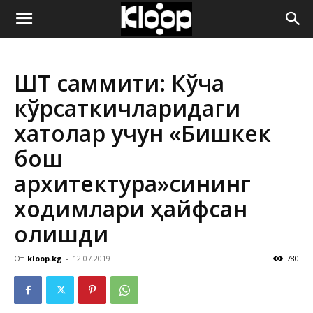
ҚИРҒИЗИСТОН
ШҲТ саммити: Кўча
ЯНГИЛИКЛАРИ
кўрсаткичларидаги
хатолар учун «Бишкек
бош
архитектура»сининг
ходимлари ҳайфсан
олишди
От
kloop.kg
-
12.07.2019
780