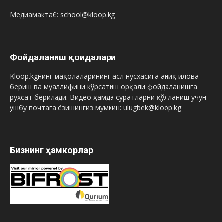
Медиамактаб: school@kloop.kg
Фойдаланиш қоидалари
Kloop.kgнинг мақолаларининг асл нусхасига аниқ илова
бериш ва муаллифини кўрсатиш орқали фойдаланишга
рухсат берилади. Видео ҳамда суратларни қўлланиш учун
ушбу почтага ёзишингиз мумкин: ulugbek@kloop.kg
Бизнинг ҳамкорлар