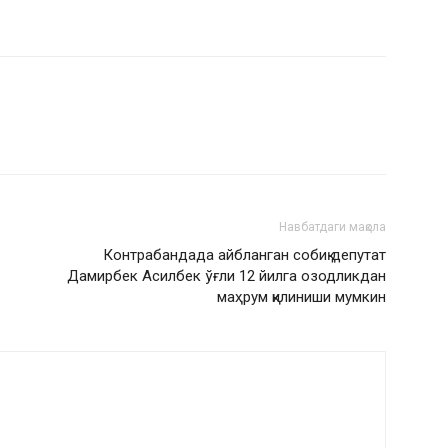
Навбатдаги мақола
Контрабандада айбланган собиқ депутат
Дамирбек Асилбек ўғли 12 йилга озодликдан
маҳрум қилиниши мумкин