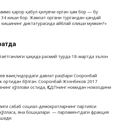
аммо қарор қабул қилувчи орган ҳам бор — бу
 34 киши бор. Жамоат органи тургандан қандай
р кишининг диктатурасида айблай олиши мумкин?»
фатда
таётганлиги ҳақида расмий турда 18-мартда эълон
ев ваиқтидордаги давлат раҳбари Сооронбай
к ортидан бўлган. Сооронбай Жээнбеков 2017
внинг қўллови остида, ҚСДПнинг номидан номзодини
иги сабаб социал-демократларнинг партияси
 қўлласа, яна бошқалари — парламентдаги фракция
ашади.