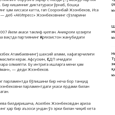
(
. Бир кишинниг диктатураси ўрнаб, бошқа
нг ҳам хиссаси катта, гап Сооронбай Жээнбеков, Иса
kl
 — деб «АКИпресс» Жээнбековнинг сўзларини
Ш
и
007 йили акаси таклиф қилган. Аниқроғи ҳозирги
а вақтда партиянинг Қирғизистон жанубидаги
kl
H
азбек Атамбаевнинг] шахсий алами, хафагарчилиги
Т
аслиги керак. Афсускин, ҚСДП ичидаги
э
ара олмаяпти. Бу интрига ишларга мени ҳам
қ
ман», — деди Жээнбеков.
kl
нг парламентда бўлишини бир неча бор танқид
Жээнбековни парламентдаги укаси ёрдами билан
аган.
аева билдиришича, Асилбек Жээнбековдан ариза
нг ҳар бир аъзоси ундан ўз эрки билан чиқиб кета