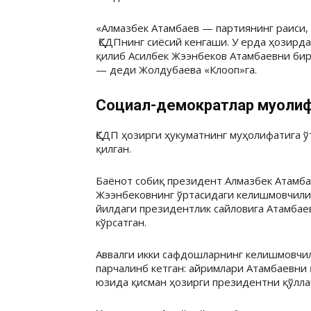
«Алмазбек Атамбаев — партиянинг раиси, 
ҚСДПнинг сиёсий кенгаши. У ерда ҳозирда
қилиб Асилбек Жээнбеков Атамбаевни би
— деди Жолдубаева «Клооп»га.
Социал-демократлар муҳоли
ҚСДП ҳозирги ҳукуматнинг муҳолифатига ў
қилган.
Баёнот собиқ президент Алмазбек Атамба
Жээнбековнинг ўртасидаги келишмовчили
йилдаги президентлик сайловига Атамбае
кўрсатган.
Аввалги икки сафдошларнинг келишмовчил
парчалинб кетган: айримлари Атамбаевни
юзида қисман ҳозирги президентни қўлл