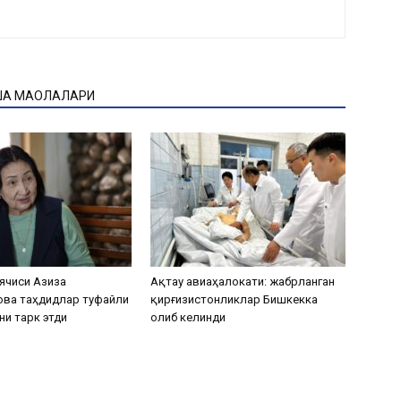
ҚА МАҚОЛАЛАРИ
ячиси Азиза
Ақтау авиаҳалокати: жабрланган
ова таҳдидлар туфайли
қирғизистонликлар Бишкекка
ни тарк этди
олиб келинди