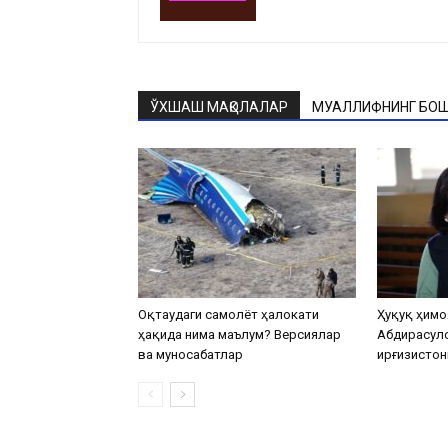
ЎХШАШ МАҚОЛАЛАР
МУАЛЛИФНИНГ БОШ
Оқтаудаги самолёт ҳалокати
Ҳуқуқ ҳимо
ҳақида нима маълум? Версиялар
Абдирасул
ва муносабатлар
Қирғизистон