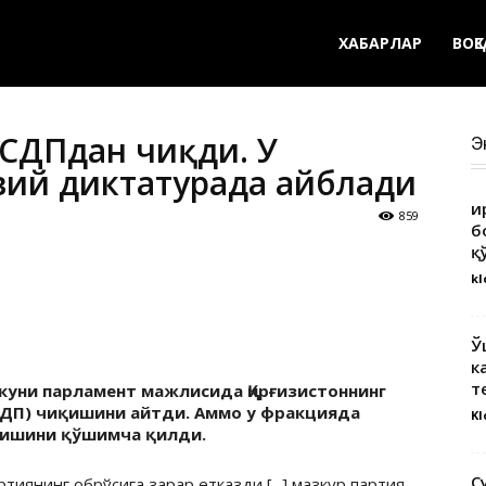
ХАБАРЛАР
ВОҚ
ҚСДПдан чиқди. У
Э
вий диктатурада айблади
Қ
859
б
қ
kl
Ў
к
т
 куни парламент мажлисида Қирғизистоннинг
СДП) чиқишини айтди. Аммо у фракцияда
Kl
ришини қўшимча қилди.
С
тиянинг обрўсига зарар етказди [...] мазкур партия