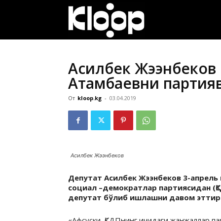
ҚИРҒИЗИСТОН
ЯНГИЛИКЛАРИ
Асилбек Жээнбеков 
Атамбаевни партия
От
kloop.kg
-
03.04.2019
Асилбек Жээнбеков
Депутат Асилбек Жээнбеков 3-апрель
социал –демократлар партиясидан (Қ
депутат бўлиб ишлашни давом этти
«Афсуски, ҚСДПнинг ичидаги жанжаллар пар