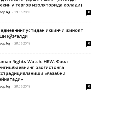
лекин у тергов изоляторида қолади)
oop.kg
-
29.06.2018
0
адиевнинг устидан иккинчи жиноят
ши қўзғалди
oop.kg
-
28.06.2018
0
uman Rights Watch: HRW: Фаол
унгишбаевнинг Қозоғистонга
кстрадицияланиши «ғазабни
айнатади»
oop.kg
-
28.06.2018
0