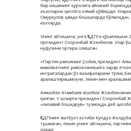
бир кишининг қуролига айланиб бормоқда
аъзоларни ҳисобга олмай қўйишди. Уларни
Омуркулов ҳамда бошқаларда бўлмоқда»,
келтирди.
Унинг айтишича, унга ҚСДПга қўшилишни 2
президент Сооронбай Жээнбеков. Улар ўш
нуфузини ортира олишган.
«Партия раисининг [собиқ президент Алм
мамлакатнинг ривожланишига зарар етказм
интригалардан ўз вазифаларини тўлиқ баж
аралаштиришмоқчи, лекин мен аралашмай
Алмазбек Атамбаев Асилбек Жээнбековни
қилган. У ҳозирги президент Сооронбай 
«оилавий бошқарув» тузмоқда деб ҳисобл
ҚСДПнинг матбуот котиби Кундуз Жолдуб
тушмаган, лекин унинг айтишича, партияни
олади.