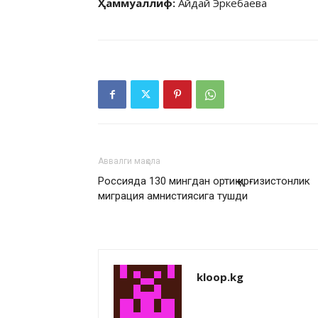
Ҳаммуаллиф:
Айдай Эркебаева
Аввалги мақола
Россияда 130 мингдан ортиқ қирғизистонлик
миграция амнистиясига тушди
kloop.kg