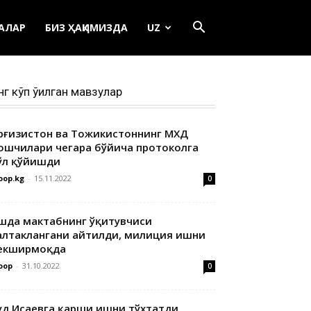
ЕАЛАР
БИЗ ҲАҚИМИЗДА
UZ
нг кўп ўқилган мавзулар
ирғизистон ва Тожикистоннинг МХДҚ
ошчилари чегара бўйича протоколга
ўл қўйишди
oop.kg
-
15.11.2022
0
шда мактабнинг ўқитувчиси
алтаклангани айтилди, милиция ишни
екширмоқда
oop
-
31.10.2022
0
уд Исаевга қарши ишни тўхтатди