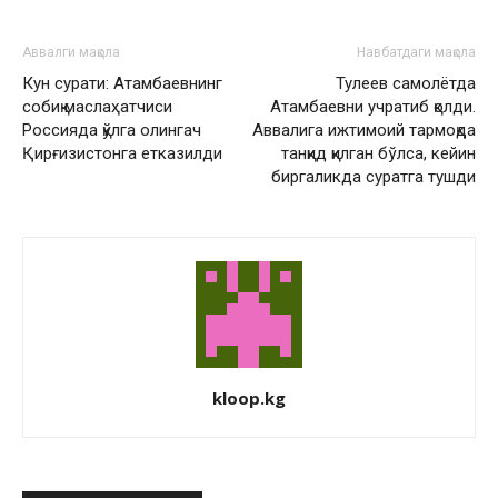
Аввалги мақола
Навбатдаги мақола
Кун сурати: Атамбаевнинг
Тулеев самолётда
собиқ маслаҳатчиси
Атамбаевни учратиб қолди.
Россияда қўлга олингач
Аввалига ижтимоий тармоқда
Қирғизистонга етказилди
танқид қилган бўлса, кейин
биргаликда суратга тушди
kloop.kg