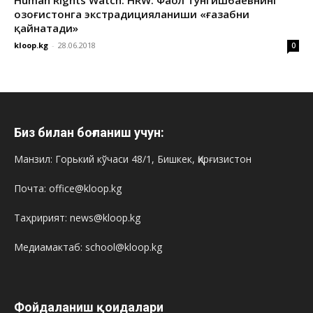
Human Rights Watch: HRW: Фаол Тунгишбаевнинг
Қозоғистонга экстрадицияланиши «ғазабни
қайнатади»
kloop.kg
-
28.06.2018
0
Биз билан боғланиш учун:
Манзил: Горький кўчаси 48/1, Бишкек, Қирғизистон
Почта: office@kloop.kg
Таҳририят: news@kloop.kg
Медиамактаб: school@kloop.kg
Фойдаланиш қоидалари