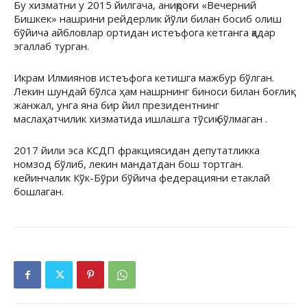
Бу хизматни у 2015 йилгача, аниқроғи «Вечерний
Бишкек» нашрини рейдерлик йўли билан босиб олиш
бўйича айбловлар ортидан истеъфога кетганга қадар
эгаллаб турган.
Икрам Илмиянов истеъфога кетишга мажбур бўлган.
Лекин шундай бўлса ҳам нашрнинг биноси билан боғлиқ
жанжал, унга яна бир йил президентнинг
маслаҳатчилик хизматида ишлашга тўсиқ бўлмаган .
2017 йили эса КСДП фракциясидан депутатликка
номзод бўлиб, лекин мандатдан бош тортган.
кейинчалик Кўк-Бўри бўйича федерацияни етаклай
бошлаган.