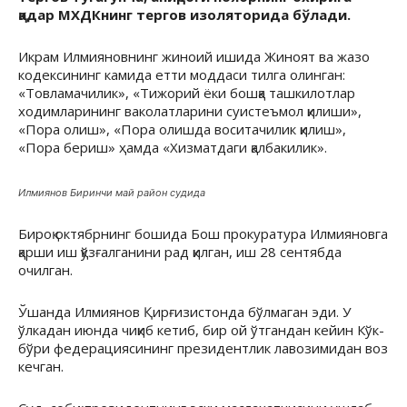
қадар МХДКнинг тергов изоляторида бўлади.
Икрам Илмияновнинг жиноий ишида Жиноят ва жазо
кодексининг камида етти моддаси тилга олинган:
«Товламачилик», «Тижорий ёки бошқа ташкилотлар
ходимларининг ваколатларини суистеъмол қилиши»,
«Пора олиш», «Пора олишда воситачилик қилиш»,
«Пора бериш» ҳамда «Хизматдаги қалбакилик».
Илмиянов Биринчи май район судида
Бироқ октябрнинг бошида Бош прокуратура Илмияновга
қарши иш қўзғалганини рад қилган, иш 28 сентябда
очилган.
Ўшанда Илмиянов Қирғизистонда бўлмаган эди. У
ўлкадан июнда чиқиб кетиб, бир ой ўтгандан кейин Кўк-
бўри федерациясининг президентлик лавозимидан воз
кечган.