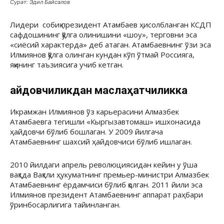
Сурат: Эдил Байсалов
Лидери собиқ президент Атамбаев ҳисолбланган КСДП
сафдошининг қўлга олинишини «шоу», терговни эса
«сиёсий характерда» деб атаган. Атамбаевнинг ўзи эса
Илмиянов қўлга олинган кундан кўп ўтмай Россияга,
яқининг таъзиясига учиб кетган.
Ҳайдовчиликдан маслаҳатчиликка
Икрамжан Илмиянов ўз карьерасини Алмазбек
Атамбаевга тегишли «Кыргызавтомаш» ишхонасида
ҳайдовчи бўлиб бошлаган. У 2009 йилгача
Атамбаевнинг шахсий ҳайдовчиси бўлиб ишлаган.
2010 йилдаги апрель революциясидан кейин у ўша
вақтда Вақтли ҳукуматнинг премьер-министри Алмазбек
Атамбаевнинг ёрдамчиси бўлиб қолган. 2011 йили эса
Илмиянов президент Атамбаевнинг аппарат раҳбари
ўринбосарлигига тайинланган.