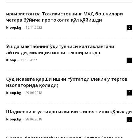
Қирғизистон ва Тожикистоннинг МХДҚ бошчилари
чегара бўйича протоколга қўл қўйишди
kloop.kg
-
15.11.2022
0
Ўшда мактабнинг ўқитувчиси калтаклангани
айтилди, милиция ишни текширмоқда
Kloop
-
31.10.2022
0
Суд Исаевга қарши ишни тўхтатди (лекин у тергов
изоляторида қолади)
kloop.kg
-
29.06.2018
0
Шадиевнинг устидан иккинчи жиноят иши қўзғалди
kloop.kg
-
28.06.2018
0