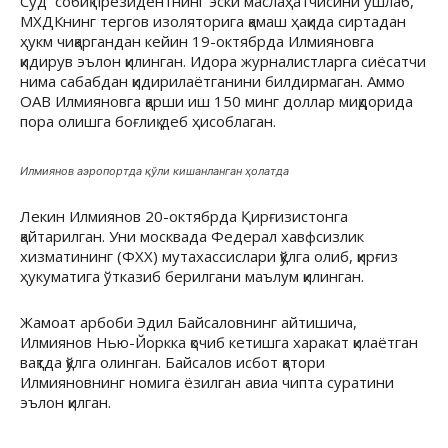
Суд собиқ президентнинг эски маслаҳатчисини ушлаб,
МХДКнинг тергов изоляторига қамаш ҳақида сиртадан
ҳукм чиқаргандан кейин 19-октябрда Илмияновга
қидирув эълон қилинган. Идора журналистларга сиёсатчи
нима сабабдан қидирилаётганини билдирмаган. Аммо
ОАВ Илмияновга қарши иш 150 минг доллар миқдорида
пора олишга боғлиқ деб ҳисоблаган.
Илмиянов аэропортда қўли кишанланган ҳолатда
Лекин Илмиянов 20-октябрда Қирғизистонга
қайтарилган. Уни москвада Федерал хавфсизлик
хизматининг (ФХХ) мутахассислари қўлга олиб, қирғиз
ҳукуматига ўтказиб берилгани маълум қилинган.
Жамоат арбоби Эдил Байсаловнинг айтишича,
Илмиянов Нью-Йоркка қочиб кетишга харакат қилаётган
вақтда қўлга олинган. Байсалов исбот қатори
Илмияновнинг номига ёзилган авиа чипта суратини
эълон қилган.