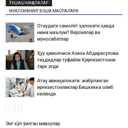
ЎХШАШ МАҚОЛАЛАР
МУАЛЛИФНИНГ БОШҚА МАҚОЛАЛАРИ
Оқтаудаги самолёт ҳалокати ҳақида
нима маълум? Версиялар ва
муносабатлар
Ҳуқуқ ҳимоячиси Азиза Абдирасулова
таҳдидлар туфайли Қирғизистонни
тарк этди
Ақтау авиаҳалокати: жабрланган
қирғизистонликлар Бишкекка олиб
келинди
Энг кўп ўқилган мавзулар