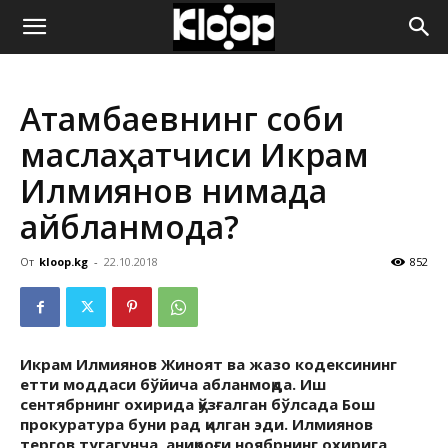
ҚИРҒИЗИСТОН
Атамбаевнинг собиқ
ЯНГИЛИКЛАРИ
маслаҳатчиси Икрам
Илмиянов нимада
айбланмоқда?
От
kloop.kg
-
22.10.2018
852
Икрам Илмиянов Жиноят ва жазо кодексининг
етти моддаси бўйича абланмоқда. Иш
сентябрнинг охирида қўзғалган бўлсада Бош
прокуратура буни рад қилган эди. Илмиянов
тергов тугагунча, аниқроғи ноябрнинг охирига