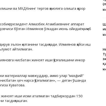
(
олишни ва МХДКнинг тергов қамоғига олишга қарор
kl
 собиқ президент Алмазбек Атамбаевнинг аппарат
Ш
довчиси бўлган Илмиянов ўлкадан июнь ойидаёқ чиқиб
и
kl
ирув эълон қилганини тасдиқлади. Илмиянов қайси иш
аълумот айтилмаган.
H
Т
э
ияновга нисбатан жиноят иши қўзғалишини инкор
қ
kl
лки материаллар мавжуддир, аммо улар “маҳфий”
а нисбатан ҳеч нарса қўзғалмаган», — деган ўшанда
гиза Куватова.
 жиноят иши исми аталмаган тадбиркордан 150
ни тасдиқлашган.