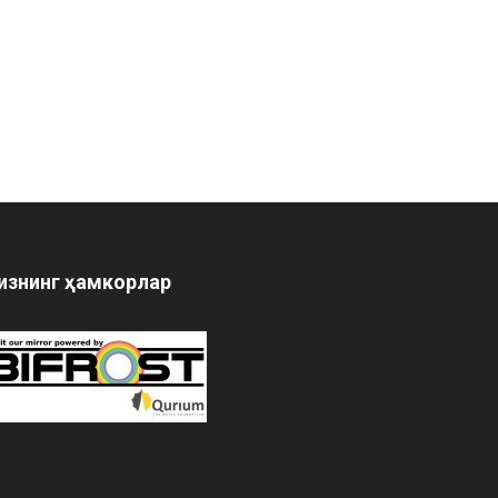
изнинг ҳамкорлар