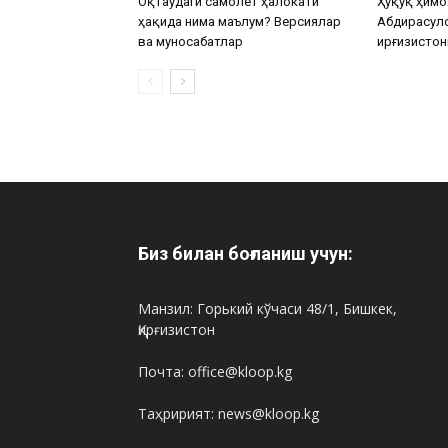
Оқтаудаги самолёт ҳалокати
Ҳуқуқ ҳимо
ҳақида нима маълум? Версиялар
Абдирасул
ва муносабатлар
Қирғизистон
Биз билан боғланиш учун:
Манзил: Горький кўчаси 48/1, Бишкек,
Қирғизистон
Почта: office@kloop.kg
Таҳририят: news@kloop.kg