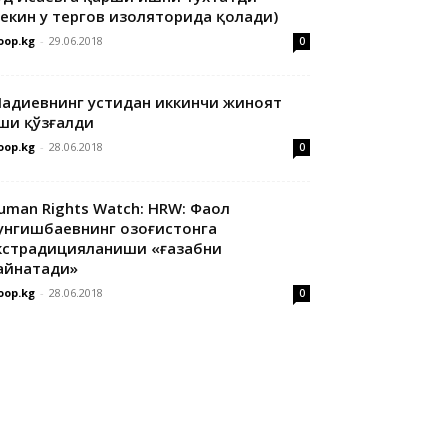
лекин у тергов изоляторида қолади)
oop.kg
-
29.06.2018
0
адиевнинг устидан иккинчи жиноят
ши қўзғалди
oop.kg
-
28.06.2018
0
uman Rights Watch: HRW: Фаол
унгишбаевнинг Қозоғистонга
кстрадицияланиши «ғазабни
айнатади»
oop.kg
-
28.06.2018
0