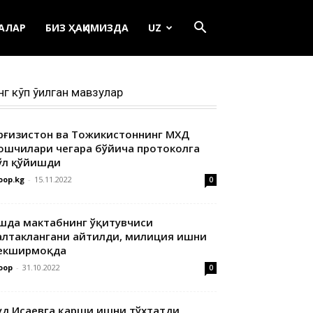
ЕАЛАР
БИЗ ҲАҚИМИЗДА
UZ
нг кўп ўқилган мавзулар
ирғизистон ва Тожикистоннинг МХДҚ
ошчилари чегара бўйича протоколга
ўл қўйишди
oop.kg
-
15.11.2022
0
шда мактабнинг ўқитувчиси
алтаклангани айтилди, милиция ишни
екширмоқда
oop
-
31.10.2022
0
уд Исаевга қарши ишни тўхтатди