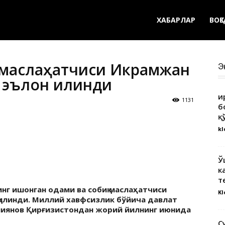
ХАБАРЛАР
ВОҚ
 маслаҳатчиси Икрамжан
Э
 эълон қилинди
Қ
1131
б
қ
kl
Ў
к
т
нг ишонган одами ва собиқ маслаҳатчиси
Kl
қилинди. Миллий хавфсизлик бўйича давлат
миянов Қирғизистондан жорий йилнинг июнида
С