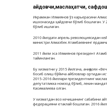
Ҳайдовчи,маслаҳатчи, сафдо
Икрамжан Илмиянов ўз карьерасини Алма
ишхонасида ҳайдовчи бўлиб бошлаган. У 
бўлиб ишлаган.
2010 йилдаги апрель революциясидан кейи
министри Алмазбек Атамбаевнинг ёрдамчис
2011 йили эса Илмиянов президент Атамб
тайинланган.
Бу хизматни у 2015 йилгача, аниқроғи «В
босиб олиш бўйича айбловлар ортидан ист
2015-2016 йиллари президентнинг маслаҳ
депутатликка номзод бўлиб, лекин манда
Касималиева олган.
У хизматдан воз кечишининг сабабини айт
федерацияни етаклай бошлаган. 2016 йили