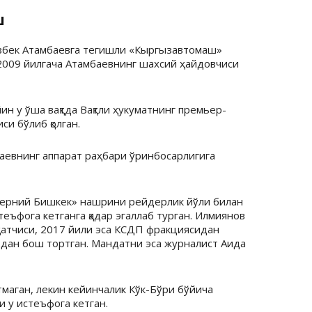
ш
збек Атамбаевга тегишли «Кыргызавтомаш»
2009 йилгача Атамбаевнинг шахсий ҳайдовчиси
н у ўша вақтда Вақтли ҳукуматнинг премьер-
и бўлиб қолган.
аевнинг аппарат раҳбари ўринбосарлигига
ечерний Бишкек» нашрини рейдерлик йўли билан
еъфога кетганга қадар эгаллаб турган. Илмиянов
атчиси, 2017 йили эса КСДП фракциясидан
тдан бош тортган. Мандатни эса журналист Аида
маган, лекин кейинчалик Кўк-Бўри бўйича
 у истеъфога кетган.