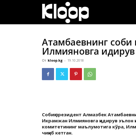
ҚИРҒИЗИСТОН
ЯНГИЛИКЛАРИ
Атамбаевнинг собиқ
Илмияновга қидирув
От
kloop.kg
-
19.10.2018
Собиқ президент Алмазбек Атамбаевни
Икрамжан Илмияновга қидирув эълон 
комитетининг маълумотига кўра, Ил
чиқиб кетган.