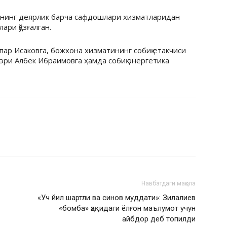
внинг деярлик барча сафдошлари хизматларидан
ари қўзғалган.
ар Исаковга, божхона хизматининг собиқ етакчиси
эри Албек Ибраимовга ҳамда собиқ энергетика
Навбатдаги мақола
«Уч йил шартли ва синов муддати»: Зилалиев
«бомба» ҳақидаги ёлғон маълумот учун
айбдор деб топилди