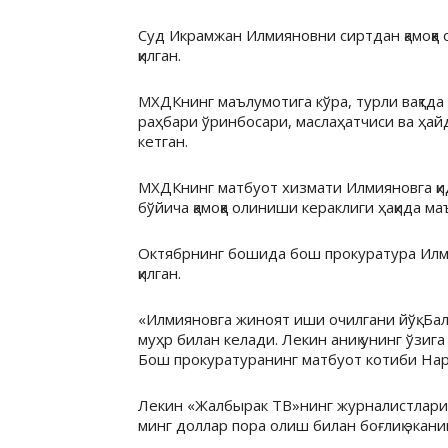
Суд Икрамжан Илмияновни сиртдан қамоққа 
қилган.
МХДКнинг маълумотига кўра, турли вақтда
раҳбари ўринбосари, маслаҳатчиси ва ҳай
кетган.
МХДКнинг матбуот хизмати Илмияновга қид
бўйича қамоққа олиниши кераклиги ҳақида м
Октябрнинг бошида бош прокуратура Илм
қилган.
«Илмияновга жиноят иши очилгани йўқ. Ба
муҳр билан келади. Лекин аниқ унинг ўзиг
Бош прокуратуранинг матбуот котиби Нар
Лекин «Жалбырак ТВ»нинг журналистлари
минг доллар пора олиш билан боғлиқ экани