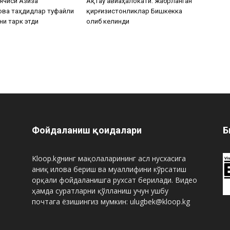
ячиси Азиза
Ақтау авиаҳалокати: жабрланган
ова таҳдидлар туфайли
қирғизистонликлар Бишкекка
ни тарк этди
олиб келинди
Фойдаланиш қоидалари
Б
Kloop.kgнинг мақолаларининг асл нусхасига
аниқ илова бериш ва муаллифини кўрсатиш
орқали фойдаланишга рухсат берилади. Видео
ҳамда суратларни қўлланиш учун ушбу
почтага ёзишингиз мумкин: ulugbek@kloop.kg