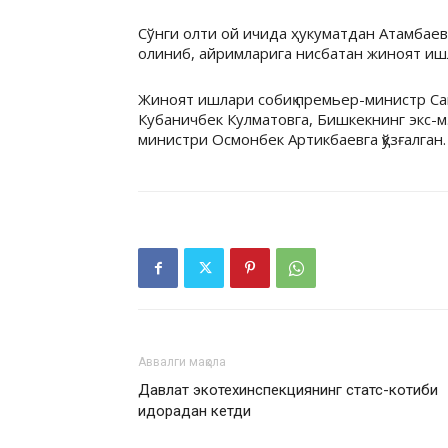
Сўнги олти ой ичида ҳукуматдан Атамбае
олиниб, айримларига нисбатан жиноят ишл
Жиноят ишлари собиқ премьер-министр Сап
Кубаничбек Кулматовга, Бишкекнинг экс-м
министри Осмонбек Артикбаевга қўзғалган.
Аввалги мақола
Давлат экотехинспекциянинг статс-котиби
идорадан кетди