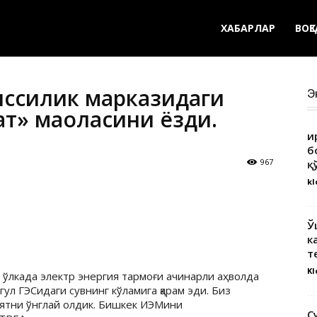
ХАБАРЛАР
ВОҚ
ссиқлик марказидаги
Э
қат» мақоласини ёзди.
Қ
б
967
қ
kl
Ў
к
т
Kl
 ўлкада электр энергия тармоғи ачинарли аҳволда
ул ГЭСидаги сувнинг кўламига қарам эди. Биз
иятни ўнглай олдик. Бишкек ИЭМини
С