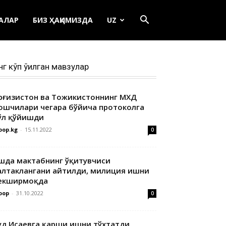
ЕАЛАР
БИЗ ҲАҚИМИЗДА
UZ
нг кўп ўқилган мавзулар
ирғизистон ва Тожикистоннинг МХДҚ
ошчилари чегара бўйича протоколга
ўл қўйишди
oop.kg
-
15.11.2022
0
шда мактабнинг ўқитувчиси
алтаклангани айтилди, милиция ишни
екширмоқда
oop
-
31.10.2022
0
уд Исаевга қарши ишни тўхтатди