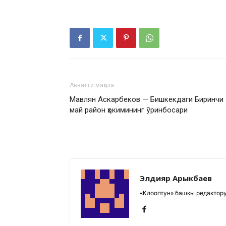
Аввалги мақола
Мавлян Аскарбеков — Бишкекдаги Биринчи
май район ҳокимининг ўринбосари
Элдияр Арыкбаев
«Клооптун» башкы редактор