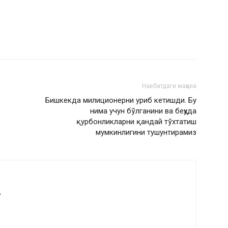
Навбатдаги мақола
Бишкекда милиционерни уриб кетишди. Бу
нима учун бўлганини ва беҳуда
қурбонликларни қандай тўхтатиш
мумкинлигини тушунтирамиз
у