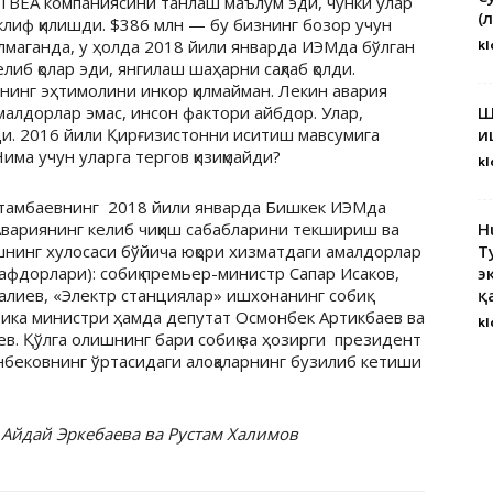
ТВЕА компаниясини танлаш маълум эди, чунки улар
(
клиф қилишди. $386 млн — бу бизнинг бозор учун
ўлмаганда, у ҳолда 2018 йили январда ИЭМда бўлган
kl
иб қолар эди, янгилаш шаҳарни сақлаб қолди.
нинг эҳтимолини инкор қилмайман. Лекин авария
малдорлар эмас, инсон фактори айбдор. Улар,
Ш
шди. 2016 йили Қирғизистонни иситиш мавсумига
и
има учун уларга тергов қизиқмайди?
kl
Атамбаевнинг 2018 йили январда Бишкек ИЭМда
 Авариянинг келиб чиқиш сабабларини текшириш ва
H
ишнинг хулосаси бўйича юқори хизматдаги амалдорлар
Т
рафдорлари): собиқ премьер-министр Сапар Исаков,
э
лиев, «Электр станциялар» ишхонанинг собиқ
қ
тика министри ҳамда депутат Осмонбек Артикбаев ва
kl
в. Қўлга олишнинг бари собиқ ва ҳозирги президент
бековнинг ўртасидаги алоқаларнинг бузилиб кетиши
 Айдай Эркебаева ва Рустам Халимов