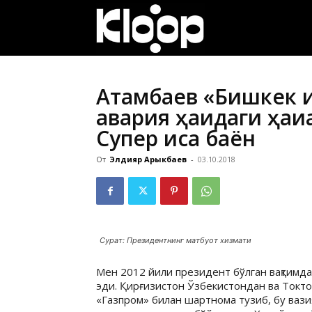
ҚИРҒИЗИСТОН
ЯНГИЛИКЛАРИ
Атамбаев «Бишкек и
авария ҳақидаги ҳақи
Супер қисқа баён
От
Элдияр Арыкбаев
-
03.10.2018
Сурат: Президентнинг матбуот хизмати
Мен 2012 йили президент бўлган вақтимда
эди. Қирғизистон Ўзбекистондан ва Токтог
«Газпром» билан шартнома тузиб, бу ваз