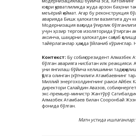
модернизациялаш бўйича эса, Хитойнинг 
юқори қувватлиликда жуда арзон баҳони та
меъёрий қиймат. Агар бу реконструкция б
аварияда Бишк ҳалокатли вазиятига дуч кел
Модернизация вақтида ўғирлик бўлганлиги
учун ҳозир тергов изоляторида ўтирган а
аксинча, шаҳарни ҳалокатдан сақлаб қоли
тайёрлаганлар ҳақида ўйланиб кўринглар. Н
Контекст:
Бу собиқ президент Алмазбек 
бўлган аварияга нисбатан илк реакцияси.
уни янгилаш бўйича келишимни тадқиқ қил
қўлга олинган (кўпчилиги Атамбаевнинг та
Миллий энергохолдингнинг раиси Айбек Ка
директори Салайдин Авазов, собиқ энерге
экс-премьер-министр Жантўрў Сатибалдие
Алмазбек Атамбаев билан Сооронбай Жээн
фонида бўлган.
Матн устида ишлаганлар: