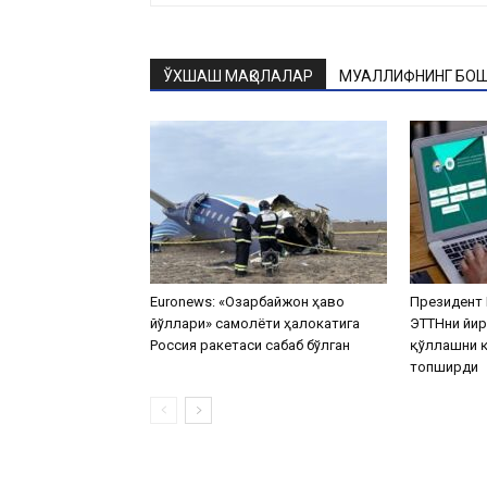
ЎХШАШ МАҚОЛАЛАР
МУАЛЛИФНИНГ БОШ
Euronews: «Озарбайжон ҳаво
Президент 
йўллари» самолёти ҳалокатига
ЭТТНни йир
Россия ракетаcи сабаб бўлган
қўллашни қ
топширди