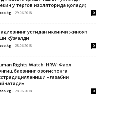
лекин у тергов изоляторида қолади)
oop.kg
-
29.06.2018
0
адиевнинг устидан иккинчи жиноят
ши қўзғалди
oop.kg
-
28.06.2018
0
uman Rights Watch: HRW: Фаол
унгишбаевнинг Қозоғистонга
кстрадицияланиши «ғазабни
айнатади»
oop.kg
-
28.06.2018
0