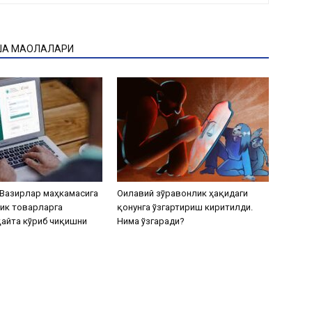
ҚА МАҚОЛАЛАРИ
Вазирлар маҳкамасига
Оилавий зўравонлик ҳақидаги
ик товарларга
қонунга ўзгартириш киритилди.
айта кўриб чиқишни
Нима ўзгаради?