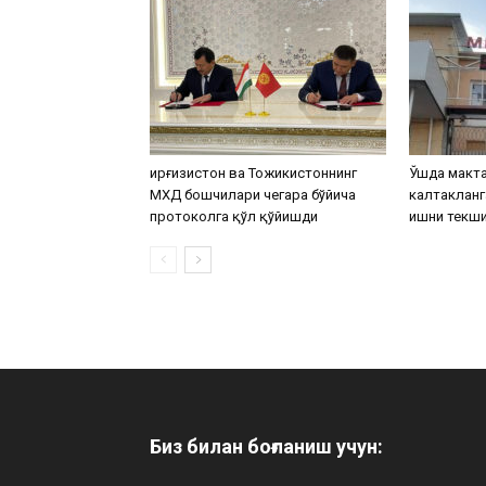
Қирғизистон ва Тожикистоннинг
Ўшда макта
МХДҚ бошчилари чегара бўйича
калтакланг
протоколга қўл қўйишди
ишни текш
Биз билан боғланиш учун: