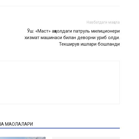
Навбатдаги мақола
Ўш: «Маст» аҳволдаги патруль милиционери
хизмат машинаси билан деворни уриб олди.
Текширув ишлари бошланди
ҚА МАҚОЛАЛАРИ