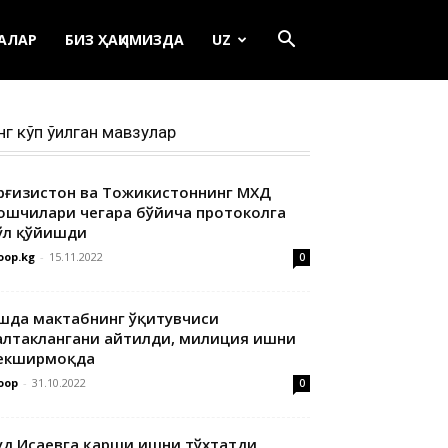
ЕАЛАР
БИЗ ҲАҚИМИЗДА
UZ
нг кўп ўқилган мавзулар
ирғизистон ва Тожикистоннинг МХДҚ
ошчилари чегара бўйича протоколга
ўл қўйишди
oop.kg
-
15.11.2022
0
шда мактабнинг ўқитувчиси
алтаклангани айтилди, милиция ишни
екширмоқда
oop
-
31.10.2022
0
уд Исаевга қарши ишни тўхтатди