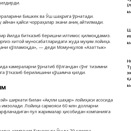
билдирди.
(
kl
ераларини Бишкек ва Ўш шаҳрига ўрнатади.
у айнан қайси чорраҳалар экани аниқ айтилмади.
Ш
 бир йилда битказиб беришни илтимос қилмоқдамиз.
и
ирғиз-хитой муносабатларидаги жуда муҳим лойиҳа.
kl
ҳани қўлламоқда», — деди Момунқулов «Азаттык»
H
рида камераларни ўрнатиб бўлгандан сўнг тизимни
Т
а ўтказиб берилишини қўшимча қилди.
э
қ
kl
им
авэй» ширкати билан «Ақлли шаҳар» лойиҳаси асосида
 имзолади. Лойиҳа сармояси 60 млн долларни
арфланадиган пул жарималар ҳисобидан компанияга
шича, компания Бишкек ва Ўшда 70 камера