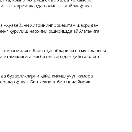
ғилган жарималардан олинган маблағ фақат
а «Хуавей»ни Хитойнинг Эркештам шаҳридан
ининг қурилиш нархини оширишда айблаганига
 компаниянинг барча ҳисобларини ва мулкларини
ги етакчилигига нисбатан сиртдан ҳибсга олиш
ида бузарликларни қайд қилиш учун камера
мералар фақат Бишкекнинг бир неча йирик