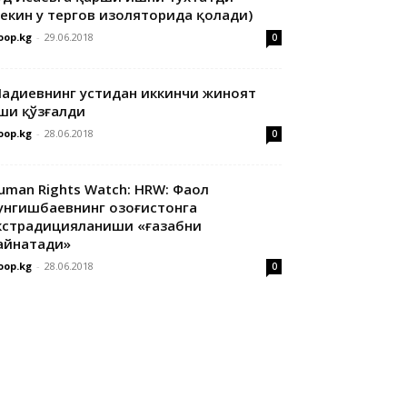
лекин у тергов изоляторида қолади)
oop.kg
-
29.06.2018
0
адиевнинг устидан иккинчи жиноят
ши қўзғалди
oop.kg
-
28.06.2018
0
uman Rights Watch: HRW: Фаол
унгишбаевнинг Қозоғистонга
кстрадицияланиши «ғазабни
айнатади»
oop.kg
-
28.06.2018
0