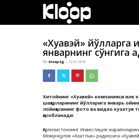
ҚИРҒИЗИСТОН
ЯНГИЛИКЛАРИ
«Хуавэй» йўлларга 
январнинг сўнгига қ
От
kloop.kg
-
12.01.2018
Хитойнинг «Хуавей» компанияси илк 
шаҳарларининг йўлларига январь ойин
лойиҳасининг фото ва видео кузатув 
ҳисобланади.
Қирғизистоннинг Инвестиция жараёнларин
Момунқулов «Азаттык» радиосига «Хуаве