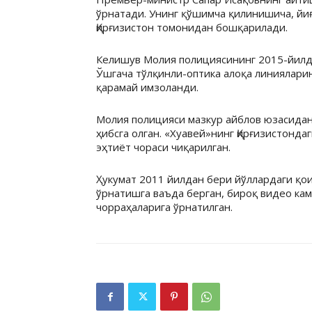
ўрнатади. Унинг қўшимча қилинишича, йи
Қирғизистон томонидан бошқарилади.
Келишув Молия полициясининг 2015-йилд
Ўшгача тўлқинли-оптика алоқа линиялар
қарамай имзоланди.
Молия полицияси мазкур айблов юзасидан
ҳибсга олган. «Хуавей»нинг Қирғизистонда
эҳтиёт чораси чиқарилган.
Ҳукумат 2011 йилдан бери йўллардаги қо
ўрнатишга ваъда берган, бироқ видео ка
чорраҳаларига ўрнатилган.