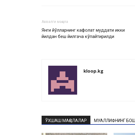
Аввалги мақола
Янги йўлларнинг кафолат муддати икки
йилдан беш йилгача кўпайтирилди
kloop.kg
ЎХШАШ МАҚОЛАЛАР
МУАЛЛИФНИНГ БОШ