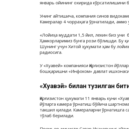
январь ойининг охирида кўрсатилишини 
Унинг айтишича, компания синов видокам
Камералар 4 чорраҳага ўрнатилади, аммо 
«Лойиҳа муддати 1,5 йил, лекин биз уни
Ҳамкорларимиз бунга рози бўлишди. Бу қ
Шунинг учун Хитой ҳукумати ҳам бу лойи
радиосига.
У «Хуавей» компанияси Қирғизистон йўлла
бошқаришни «Инфоком» давлат ишхонасиг
«Хуавэй» билан тузилган бит
Қирғизистон ҳукумати 11 январь куни «Ху
йўларга камера ўрнатиш бўйича шартнома
такшил қилади. Камераларни ўрнатишга с
тўлаб берилади.
Премьер-министр Сапар Исақовнинг айти