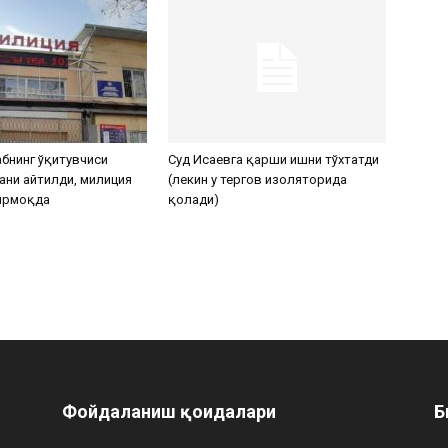
бнинг ўқитувчиси
Суд Исаевга қарши ишни тўхтатди
ани айтилди, милиция
(лекин у тергов изоляторида
ирмоқда
қолади)
Фойдаланиш қоидалари
Б