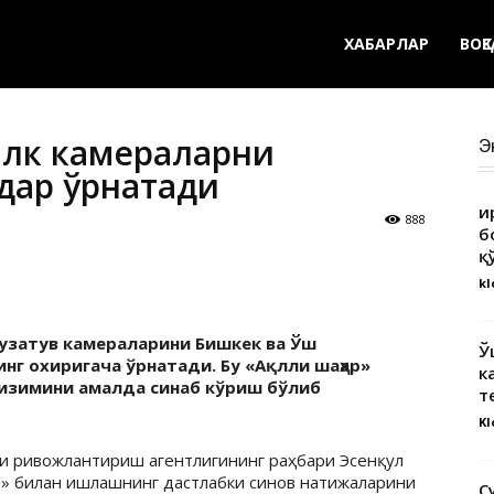
ХАБАРЛАР
ВОҚ
илк камераларни
Э
адар ўрнатади
Қ
888
б
қ
kl
кузатув камераларини Бишкек ва Ўш
Ў
инг охиригача ўрнатади. Бу «Ақлли шаҳар»
к
тизимини амалда синаб кўриш бўлиб
т
Kl
и ривожлантириш агентлигининг раҳбари Эсенқул
й» билан ишлашнинг дастлабки синов натижаларини
С