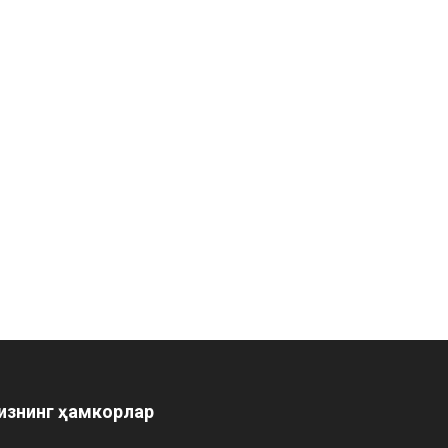
изнинг ҳамкорлар