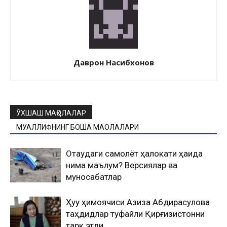
Даврон Насибхонов
ЎХШАШ МАҚОЛАЛАР
МУАЛЛИФНИНГ БОШҚА МАҚОЛАЛАРИ
Оқтаудаги самолёт ҳалокати ҳақида
нима маълум? Версиялар ва
муносабатлар
Ҳуқуқ ҳимоячиси Азиза Абдирасулова
таҳдидлар туфайли Қирғизистонни
тарк этди