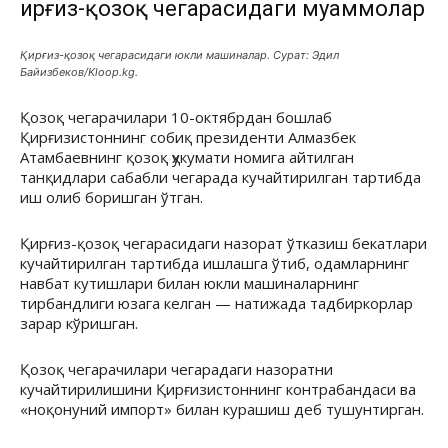
Қирғиз-қозоқ чегарасидаги муаммолар
Қирғиз-қозоқ чегарасидаги юкли машиналар. Сурат: Эдил
Байизбеков/Kloop.kg.
Қозоқ чегарачилари 10-октябрдан бошлаб
Қирғизистоннинг собиқ президенти Алмазбек
Атамбаевнинг қозоқ ҳукумати номига айтилган
танқидлари сабабли чегарада кучайтирилган тартибда
иш олиб боришган ўтган.
Қирғиз-қозоқ чегарасидаги назорат ўтказиш бекатлари
кучайтирилган тартибда ишлашга ўтиб, одамларнинг
навбат кутишлари билан юкли машиналарнинг
тирбандлиги юзага келган — натижада тадбиркорлар
зарар кўришган.
Қозоқ чегарачилари чегарадаги назоратни
кучайтирилишини Қирғизистоннинг контрабандаси ва
«ноқонуний импорт» билан курашиш деб тушунтирган.