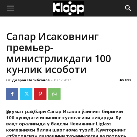
ҚИРҒИЗИСТОН
Сапар Исаковнинг
ЯНГИЛИКЛАРИ
премьер-
министрликдаги 100
кунлик ҳисоботи
От
Даврон Насибхонов
-
07.12.2017
890
Ҳукумат раҳбари Сапар Исаков ўзининг биринчи
100 кунидаги ишининг хулосасини чиқарди. Бу
вақт оралиғида у баҳсли Чехиянинг Liglass
компанияси билан шартнома тузиб, Қумторнинг
«тўхтовсиз» ишлашини таъминлаган ва патруль