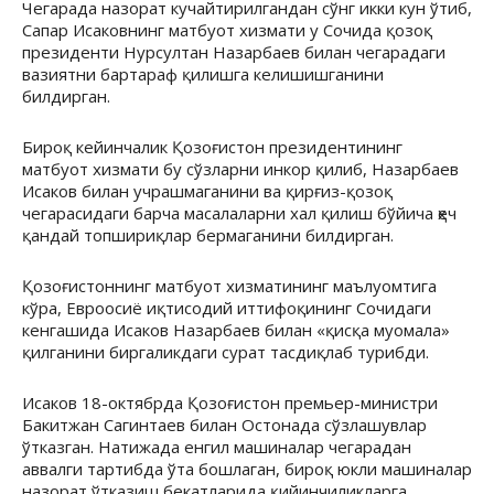
Чегарада назорат кучайтирилгандан сўнг икки кун ўтиб,
Сапар Исаковнинг матбуот хизмати у Сочида қозоқ
президенти Нурсултан Назарбаев билан чегарадаги
вазиятни бартараф қилишга келишишганини
билдирган.
Бироқ кейинчалик Қозоғистон президентининг
матбуот хизмати бу сўзларни инкор қилиб, Назарбаев
Исаков билан учрашмаганини ва қирғиз-қозоқ
чегарасидаги барча масалаларни хал қилиш бўйича ҳеч
қандай топшириқлар бермаганини билдирган.
Қозоғистоннинг матбуот хизматининг маълуомтига
кўра, Евроосиё иқтисодий иттифоқининг Сочидаги
кенгашида Исаков Назарбаев билан «қисқа муомала»
қилганини биргаликдаги сурат тасдиқлаб турибди.
Исаков 18-октябрда Қозоғистон премьер-министри
Бакитжан Сагинтаев билан Остонада сўзлашувлар
ўтказган. Натижада енгил машиналар чегарадан
аввалги тартибда ўта бошлаган, бироқ юкли машиналар
назорат ўтказиш бекатларида қийинчиликларга