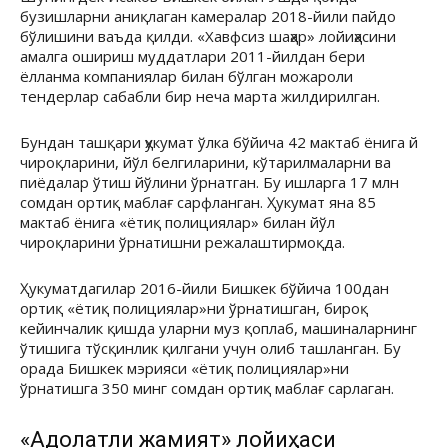
бузишларни аниқлаган камералар 2018-йили пайдо
бўлишини ваъда қилди. «Хавфсиз шаҳар» лойиҳасини
амалга ошириш муддатлари 2011-йилдан бери
ёлланма компаниялар билан бўлган можароли
тендерлар сабабли бир неча марта жилдирилган.
Бундан ташқари ҳукумат ўлка бўйича 42 мактаб ёнига й
чироқларини, йўл белгиларини, кўтарилмаларни ва
пиёдалар ўтиш йўлини ўрнатган. Бу ишларга 17 млн
сомдан ортиқ маблағ сарфланган. Ҳукумат яна 85
мактаб ёнига «ётиқ полициялар» билан йўл
чироқларини ўрнатишни режалаштирмоқда.
Ҳукуматдагилар 2016-йили Бишкек бўйича 100дан
ортиқ «ётиқ полициялар»ни ўрнатишган, бироқ
кейинчалик қишда уларни муз қоплаб, машиналарнинг
ўтишига тўсқинлик қилгани учун олиб ташланган. Бу
орада Бишкек мэрияси «ётиқ полициялар»ни
ўрнатишга 350 минг сомдан ортиқ маблағ сарлаган.
«Адолатли жамият» лойиҳаси