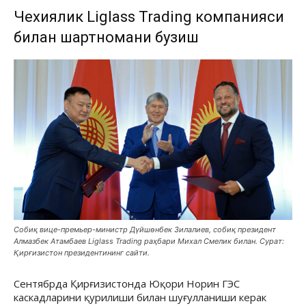
Чехиялик Liglass Trading компанияси
билан шартномани бузиш
Собиқ вице-премьер-министр Дүйшөнбек Зилалиев, собиқ президент
Алмазбек Атамбаев Liglass Trading раҳбари Михал Смелик билан. Сурат:
Қирғизистон президентининг сайти.
Сентябрда Қирғизистонда Юқори Норин ГЭС
каскадларини қурилиши билан шуғулланиши керак