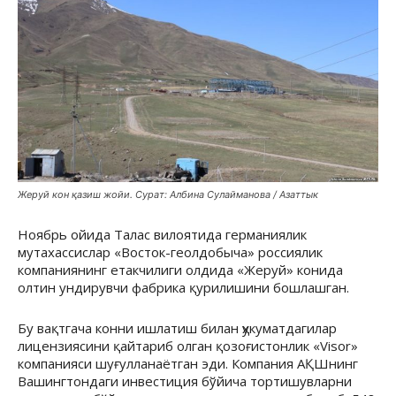
Жеруй кон қазиш жойи. Сурат: Албина Сулайманова / Азаттык
Ноябрь ойида Талас вилоятида германиялик
мутахассислар «Восток-геолдобыча» россиялик
компаниянинг етакчилиги олдида «Жеруй» конида
олтин ундирувчи фабрика қурилишини бошлашган.
Бу вақтгача конни ишлатиш билан ҳукуматдагилар
лицензиясини қайтариб олган қозоғистонлик «Visor»
компанияси шуғулланаётган эди. Компания АҚШнинг
Вашингтондаги инвестиция бўйича тортишувларни