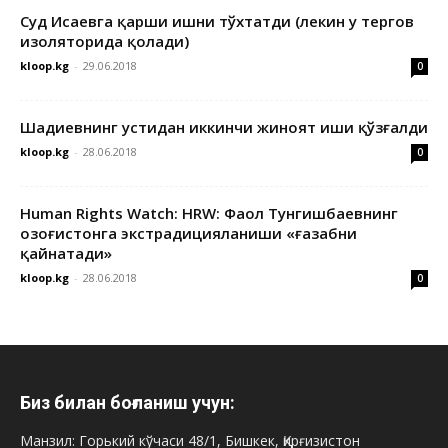
Суд Исаевга қарши ишни тўхтатди (лекин у тергов
изоляторида қолади)
kloop.kg
-
29.06.2018
0
Шадиевнинг устидан иккинчи жиноят иши қўзғалди
kloop.kg
-
28.06.2018
0
Human Rights Watch: HRW: Фаол Тунгишбаевнинг
Қозоғистонга экстрадицияланиши «ғазабни
қайнатади»
kloop.kg
-
28.06.2018
0
Биз билан боғланиш учун:
Манзил: Горький кўчаси 48/1, Бишкек, Қирғизистон