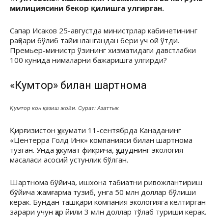
милициясини бекор қилишга улгирган.
Сапар Исаков 25-августда министрлар кабинетининг
раҳбари бўлиб тайинлангандан бери уч ой ўтди.
Премьер-министр ўзининг хизматидаги давстлабки
100 кунида нималарни бажаришга улгирди?
«Кумтор» билан шартнома
Қумтор кон қазиш жойи. Сурат: Азаттык
Қирғизистон ҳукумати 11-сентябрда Канаданинг
«Центерра Голд Инк» компанияси билан шартнома
тузган. Унда ҳукумат фикрича, ҳудуднинг экология
масаласи асосий устунлик бўлган.
Шартнома бўйича, ишхона табиатни ривожлантириш
бўйича жамғарма тузиб, унга 50 млн доллар бўлиши
керак. Бундан ташқари компания экологияга келтирган
зарари учун ҳар йили 3 млн доллар тўлаб туриши керак.