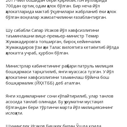
700дан ортиқ одам ҳалок бўлган. Бир неча йўл
ҳалокатларида мактаб ўқувчилари жабрланиб ёки ҳалок
бўлган воқеалар жамоатчиликни ғазаблантирган.
Шу сабабли Сапар Исаков йўл хавфсизлигини
таъминлашни вице-премьер-министр Темир
Жумакадировга топширган, бироқ кейинчалик
Жумакадиров ўзи ҳам Талас вилоятига кетаёитиб йўлда
ҳалокатга учраб, қурбон бўлган.
Министрлар кабинетининг раҳбари патруль милиция
бошқармаси тарқатилиб, янги муассаса тузган. У йўл
ҳалокатини хавфсизлигини таъминлаш бўйича бош
бошқармалик (ЙҲХТББ) деб аталган.
Янги ходимларнинг сони кўпайтирилиб, улар танлов
асосида танлаб олинади. Бу ҳукуматни мустақил
бўлгандан бери тўртинчи марта йўл милициясининг
ислоҳати.
Шунингдек Исаков Бишкек билан Ўшда қоида