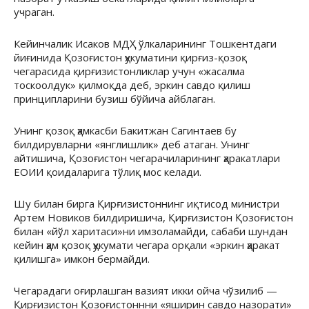
учраган.
Кейинчалик Исаков МДҲ ўлкаларининг Тошкентдаги
йиғинида Қозоғистон ҳукуматини қирғиз-қозоқ
чегарасида қирғизистонликлар учун «жасалма
тоскоолдук» қилмоқда деб, эркин савдо қилиш
принципларини бузиш бўйича айблаган.
Унинг қозоқ ҳамкасби Бакитжан Сагинтаев бу
билдирувларни «янглишлик» деб атаган. Унинг
айтишича, Қозоғистон чегарачиларининг ҳаракатлари
ЕОИИ қоидаларига тўлиқ мос келади.
Шу билан бирга Қирғизистоннинг иқтисод министри
Артем Новиков билдиришича, Қирғизистон Қозоғистон
билан «йўл харитаси»ни имзоламайди, сабаби шундан
кейин ҳам қозоқ ҳукумати чегара орқали «эркин ҳаракат
қилишга» имкон бермайди.
Чегарадаги оғирлашган вазият икки ойча чўзилиб —
Қирғизистон Қозоғистоннни «яширин савдо назорати»