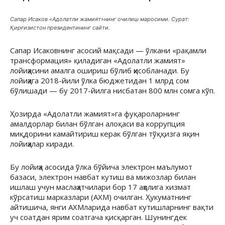
Сапар Исаков «Адолатли жамият»нинг очилиш маросими. Сурат:
Қирғизистон президентининг сайти.
Сапар Исаковнинг асосий мақсади — ўлкани «рақамли
трансформация» қиладиган «Адолатли жамият»
лойиҳасини амалга ошириш бўлиб ҳисобланади. Бу
лойиҳага 2018-йили ўлка бюджетидан 1 млрд сом
бўлишади — бу 2017-йилга нисбатан 800 млн сомга кўп.
Ҳозирда «Адолатли жамият»га фуқароларнинг
амалдорлар билан бўлган алоқаси ва коррупция
миқдорини камайтириш керак бўлган тўққизга яқин
лойиҳалар киради.
Бу лойиҳа асосида ўлка бўйича электрон маълумот
базаси, электрон навбат кутиш ва мижозлар билан
ишлаш учун маслаҳатчилари бор 17 аҳолига хизмат
кўрсатиш марказлари (АХМ) очилган. Ҳукуматнинг
айтишича, янги АХМларида навбат кутишларнинг вақти
уч соатдан ярим соатгача қисқарган. Шунингдек