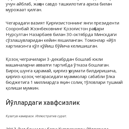
учун айблаб, жаҳон савдо ташкилотига ариза билан
мурожаат қилган.
Чегарадаги вазият Қирғизистоннинг янги президенти
Сооронбай Жээнбековнинг Қозоғистон раҳбари
Нурсултан Назарбаев билан 30-октябрда Минскдаги
сўзлашувларидан кейин яхшиланган. Томонлар «йўл
хартиаси»га қўл қўйиш бўйича келишишган.
Қозоқ чеграчилари 3-декабрдан бошлаб юкли
машиналарни аввалги тартибда ўтказа бошлаган.
Бироқ шунга қарамай, қирғиз ҳукумати билдиришича,
қирғиз-қозоқ чегарасидаги муаммолар сабабли ўлка
бюджетига 1 миллиардга яқин солиқ тўловлари тушмай
қолиши мумкин.
Йўллардаги хавфсизлик
Кузатув камераси. Иллюстратив сурат.
2017-йил бошидан бери Қирғизистон йўлларида