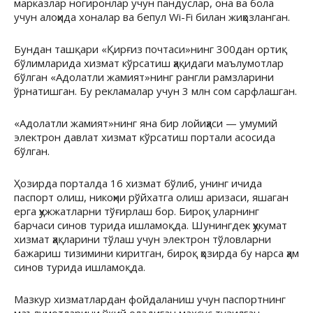
марказлар ногиронлар учун пандуслар, она ва бола
учун алоҳида хоналар ва бепул Wi-Fi билан жиҳозланган.
Бундан ташқари «Қирғиз почтаси»нинг 300дан ортиқ
бўлимларида хизмат кўрсатиш ҳақидаги маълумотлар
бўлган «Адолатли жамият»нинг рангли рамзларини
ўрнатишган. Бу рекламалар учун 3 млн сом сарфлашган.
«Адолатли жамият»нинг яна бир лойиҳаси — умумий
электрон давлат хизмат кўрсатиш портали асосида
бўлган.
Ҳозирда порталда 16 хизмат бўлиб, унинг ичида
паспорт олиш, никоҳни рўйхатга олиш аризаси, яшаган
ерга ҳужжатларни тўғирлаш бор. Бироқ уларнинг
барчаси синов турида ишламоқда. Шунингдек ҳукумат
хизмат ҳақларини тўлаш учун электрон тўловларни
бажариш тизимини киритган, бироқ ҳозирда бу нарса ҳам
синов турида ишламоқда.
Мазкур хизматлардан фойдаланиш учун паспортнинг
маълумотларини ўқий оладиган махсус тузилган