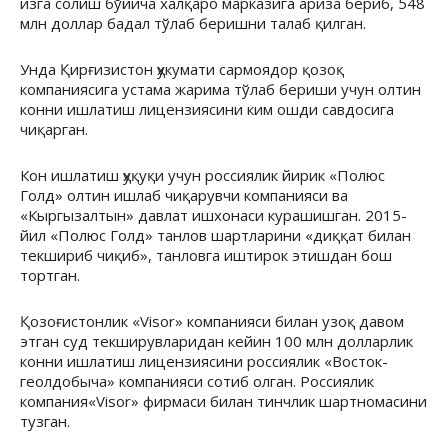
изга солиш бўйича халқаро марказига ариза бериб, 548
млн доллар бадал тўлаб беришни талаб қилган.
Унда Қирғизистон ҳукумати сармоядор қозоқ
компаниясига устама жарима тўлаб бериши учун олтин
конни ишлатиш лицензиясини ким ошди савдосига
чиқарган.
Кон ишлатиш ҳуқуқи учун россиялик йирик «Полюс
Голд» олтин ишлаб чиқарувчи компанияси ва
«Кыргызалтын» давлат ишхонаси курашишган. 2015-
йил «Полюс Голд» танлов шартларини «диққат билан
текшириб чиқиб», танловга иштирок этишдан бош
тортган.
Қозоғистонлик «Visor» компанияси билан узоқ давом
этган суд текширувларидан кейин 100 млн долларлик
конни ишлатиш лицензиясини россиялик «Восток-
геолдобыча» компанияси сотиб олган. Россиялик
компания«Visor» фирмаси билан тинчлик шартномасини
тузган.