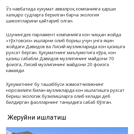
Ўз навбатида хукумат аввалроқ компанияга қарши
халқаро судларга берилган барча экология
шикоятларини қайтариб олган.
Шунингдек парламент компанияга кон чиққан жойда
«тўхтовсиз» ишларни олиб бориш учун унга яқин
жойдаги Давидов ва Лисий музликларида кон қазишга
рухсат берган. Ҳукуматнинг маълумотига кўра, кон
қазиш сабабли Давидов музлигининг майдони 70
фоизга, Лисий музлигининг майдони 20 фоизга
камаяди.
Ҳукуматнинг бу ташаббуси жамоатчиликнинг
норозилиги билан музликларда кон ишлатишга рухсат
бериш экологик бузилишларга олиб келади деб
билдирган фаолларнинг танқидига сабаб бўлган.
Жеруйни ишлатиш