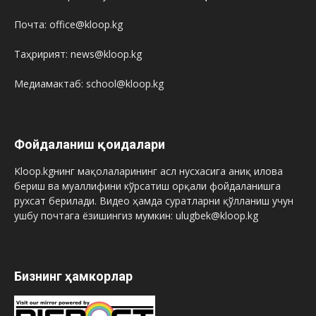
Почта: office@kloop.kg
Таҳририят: news@kloop.kg
Медиамактаб: school@kloop.kg
Фойдаланиш қоидалари
Kloop.kgнинг мақолаларининг асл нусхасига аниқ илова
бериш ва муаллифини кўрсатиш орқали фойдаланишга
рухсат берилади. Видео ҳамда суратларни қўлланиш учун
ушбу почтага ёзишингиз мумкин: ulugbek@kloop.kg
Бизнинг ҳамкорлар