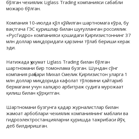
бўлган чехиялик Liglass Trading компанияси сабабли
можаро бўлган.
Компания 10-июлда қўл қўйилган шартномага кўра, бу
вақтгача ГЭС қуришлар билан шуғулланган россиялик
«РусГидро» компанияси қошидаги Қирғизистоннинг 37
млн доллар миқдоридаги қарзини тўлаб бериши керак
эди.
Натижада ҳукумат Liglass Trading билан бўлган
шартномани бир томонлама бузган. Шундан сўнг
компания раҳбари Михал Смелик Қирғизистон уларга 1
млн доллар миқдорида кафолат тўловини қайтариб
бермагани учун халқаро арбитраж судига мурожаат
қилиш билан қўрқитган.
Шартномани бузгунга қадар журналистлар билан
жамоат арбоблари чехиялик компаниянинг маблағи ва
гидроэлектростанцияларни қуришда тажрибаси йўқ
деб билдиришган.