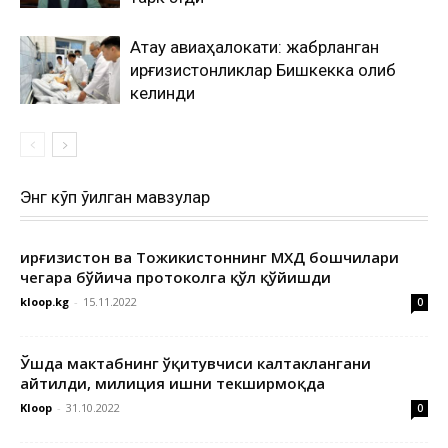
Ақтау авиаҳалокати: жабрланган
қирғизистонликлар Бишкекка олиб
келинди
Энг кўп ўқилган мавзулар
Қирғизистон ва Тожикистоннинг МХДҚ бошчилари
чегара бўйича протоколга қўл қўйишди
kloop.kg
-
15.11.2022
0
Ўшда мактабнинг ўқитувчиси калтаклангани
айтилди, милиция ишни текширмоқда
Kloop
-
31.10.2022
0