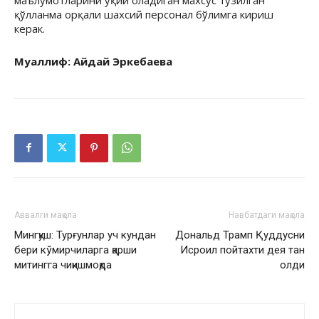
қўлланма орқали шахсий персонал бўлимга кириш
керак.
Муаллиф: Айдай Эркебаева
Аввалги мақола
Навбатдаги мақола
Мингқуш: Турғунлар уч кундан
Дональд Трамп Қуддусни
бери кўмирчиларга қарши
Исроил пойтахти дея тан
митингга чиқишмоқда
олди