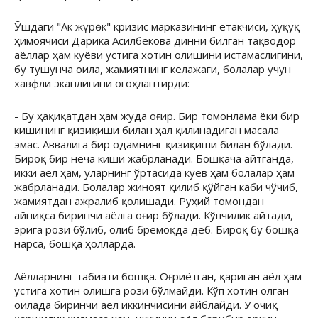
Ўшдаги "Ак жүрөк" кризис марказининг етакчиси, ҳуқуқ
ҳимоячиси Дарика Асилбекова динни билган тақводор
аёллар ҳам куёви устига хотин олишини истамаслигини,
бу тушунча оила, жамиятнинг келажаги, болалар учун
хавфли эканлигини огоҳлантирди:
- Бу ҳақиқатдан ҳам жуда оғир. Бир томонлама ёки бир
кишининг қизиқиши билан ҳал қилинадиган масала
эмас. Аввалига бир одамнинг қизиқиши билан бўлади.
Бироқ бир неча киши жабрланади. Бошқача айтганда,
икки аёл ҳам, уларнинг ўртасида куёв ҳам болалар ҳам
жабрланади. Болалар жиноят қилиб қўйган каби чўчиб,
жамиятдан ажралиб қолишади. Руҳий томондан
айниқса биринчи аёлга оғир бўлади. Кўпчилик айтади,
эрига рози бўлиб, олиб бремоқда деб. Бироқ бу бошқа
нарса, бошқа ҳолларда.
Аёлларнинг табиати бошқа. Оғриётган, қариган аёл ҳам
устига хотин олишга рози бўлмайди. Кўп хотин олган
оилада биринчи аёл иккинчисини айблайди. У очиқ