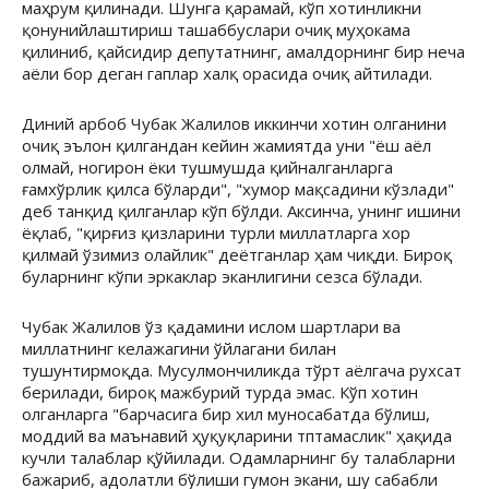
маҳрум қилинади. Шунга қарамай, кўп хотинликни
қонунийлаштириш ташаббуслари очиқ муҳокама
қилиниб, қайсидир депутатнинг, амалдорнинг бир неча
аёли бор деган гаплар халқ орасида очиқ айтилади.
Диний арбоб Чубак Жалилов иккинчи хотин олганини
очиқ эълон қилгандан кейин жамиятда уни "ёш аёл
олмай, ногирон ёки тушмушда қийналганларга
ғамхўрлик қилса бўларди", "хумор мақсадини кўзлади"
деб танқид қилганлар кўп бўлди. Аксинча, унинг ишини
ёқлаб, "қирғиз қизларини турли миллатларга хор
қилмай ўзимиз олайлик" деётганлар ҳам чиқди. Бироқ
буларнинг кўпи эркаклар эканлигини сезса бўлади.
Чубак Жалилов ўз қадамини ислом шартлари ва
миллатнинг келажагини ўйлагани билан
тушунтирмоқда. Мусулмончиликда тўрт аёлгача рухсат
берилади, бироқ мажбурий турда эмас. Кўп хотин
олганларга "барчасига бир хил муносабатда бўлиш,
моддий ва маънавий ҳуқуқларини тптамаслик" ҳақида
кучли талаблар қўйилади. Одамларнинг бу талабларни
бажариб, адолатли бўлиши гумон экани, шу сабабли