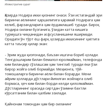
Иллюстратив сурат
Ҳозирда Нодира икки қизнинг онаси. Ўзи истагандай эри
биринчи аёлининг қаршилигига қарамай Нодирага ҳам
келиб, фарзандларига ҳам ёрдамлашиб туради. Бироқ
Нодира оилани бузганига, ўзидан катта кишига
турмушга чиққанидан асфсусланишини яширмади.
Орадаги ўн тўрт ёш фарқ ҳозирда иккисининг ҳаётига
катта таъсир қилар экан:
- Эрим жуда қизғонади, баъзан ишгача бориб қолади.
Тенгдошларим билан бемалол юролмайман, телефонда
ким биландир сўзлашсам ҳам тинглаб туради ёки ўзи
бирор жойга олиб бормайди. Меҳмонга, тўй-
томошаларга биринчи аёли билан борарди. Мени
айрим ҳолларда дўстлари йиғилган жойларга олиб
бормаса, ҳеч ким билан борди-келди қилолмайман.
Дўстларининг орасида сиртдан ўзимни бахтли
кўрсатганим билан қалбим эзилади.
Қайнонам томондан ҳам бир оиланинг