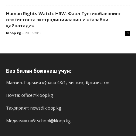
Human Rights Watch: HRW: Фаол Тунгишбаевнинг
Қозоғистонга экстрадицияланиши «ғазабни
қайнатади»
kloop.kg
-
28.06.2018
0
Биз билан боғланиш учун:
Манзил: Горький кўчаси 48/1, Бишкек, Қирғизистон
Почта: office@kloop.kg
Таҳририят: news@kloop.kg
Медиамактаб: school@kloop.kg