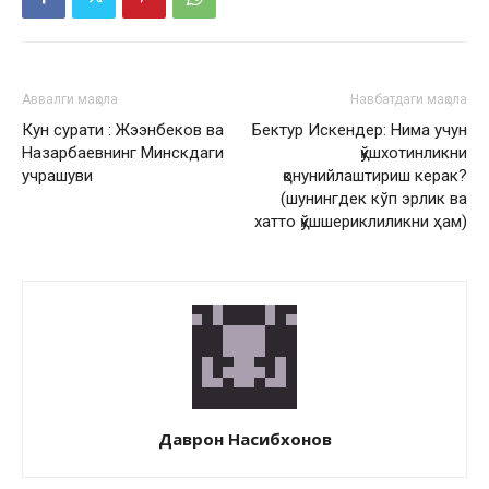
Аввалги мақола
Навбатдаги мақола
Кун сурати : Жээнбеков ва
Бектур Искендер: Нима учун
Назарбаевнинг Минскдаги
қўшхотинликни
учрашуви
қонунийлаштириш керак?
(шунингдек кўп эрлик ва
хатто қўшшериклиликни ҳам)
Даврон Насибхонов