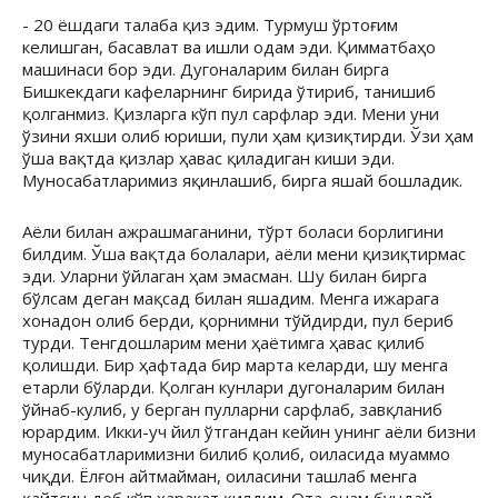
- 20 ёшдаги талаба қиз эдим. Турмуш ўртоғим
келишган, басавлат ва ишли одам эди. Қимматбаҳо
машинаси бор эди. Дугоналарим билан бирга
Бишкекдаги кафеларнинг бирида ўтириб, танишиб
қолганмиз. Қизларга кўп пул сарфлар эди. Мени уни
ўзини яхши олиб юриши, пули ҳам қизиқтирди. Ўзи ҳам
ўша вақтда қизлар ҳавас қиладиган киши эди.
Муносабатларимиз яқинлашиб, бирга яшай бошладик.
Аёли билан ажрашмаганини, тўрт боласи борлигини
билдим. Ўша вақтда болалари, аёли мени қизиқтирмас
эди. Уларни ўйлаган ҳам эмасман. Шу билан бирга
бўлсам деган мақсад билан яшадим. Менга ижарага
хонадон олиб берди, қорнимни тўйдирди, пул бериб
турди. Тенгдошларим мени ҳаётимга ҳавас қилиб
қолишди. Бир ҳафтада бир марта келарди, шу менга
етарли бўларди. Қолган кунлари дугоналарим билан
ўйнаб-кулиб, у берган пулларни сарфлаб, завқланиб
юрардим. Икки-уч йил ўтгандан кейин унинг аёли бизни
муносабатларимизни билиб қолиб, оиласида муаммо
чиқди. Ёлғон айтмайман, оиласини ташлаб менга