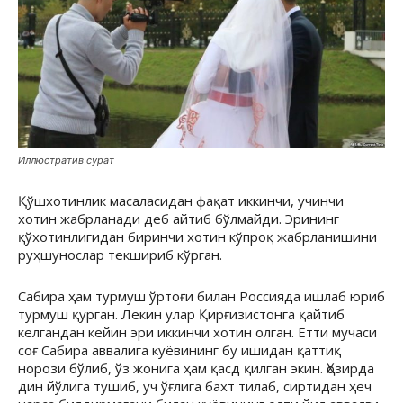
Иллюстратив сурат
Қўшхотинлик масаласидан фақат иккинчи, учинчи
хотин жабрланади деб айтиб бўлмайди. Эрининг
қўхотинлигидан биринчи хотин кўпроқ жабрланишини
руҳшунослар текшириб кўрган.
Сабира ҳам турмуш ўртоғи билан Россияда ишлаб юриб
турмуш қурган. Лекин улар Қирғизистонга қайтиб
келгандан кейин эри иккинчи хотин олган. Етти мучаси
соғ Сабира аввалига куёвининг бу ишидан қаттиқ
норози бўлиб, ўз жонига ҳам қасд қилган экин. Ҳозирда
дин йўлига тушиб, уч ўғлига бахт тилаб, сиртидан ҳеч