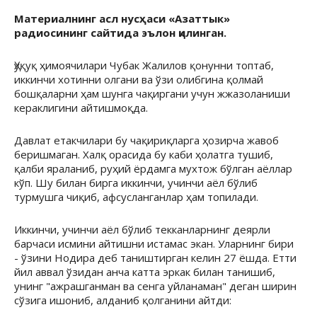
Материалнинг асл нусҳаси «Азаттык»
радиосининг сайтида эълон қилинган.
Ҳуқуқ ҳимоячилари Чубак Жалилов қонунни топтаб,
иккинчи хотинни олгани ва ўзи олибгина қолмай
бошқаларни ҳам шунга чақиргани учун жжазоланиши
кераклигини айтишмоқда.
Давлат етакчилари бу чақириқларга ҳозирча жавоб
беришмаган. Халқ орасида бу каби ҳолатга тушиб,
қалби яраланиб, руҳий ёрдамга мухтож бўлган аёллар
кўп. Шу билан бирга иккинчи, учинчи аёл бўлиб
турмушга чиқиб, афсусланганлар ҳам топилади.
Иккинчи, учинчи аёл бўлиб текканларнинг деярли
барчаси исмини айтишни истамас экан. Уларнинг бири
- ўзини Нодира деб таништирган келин 27 ёшда. Етти
йил аввал ўзидан анча катта эркак билан танишиб,
унинг "ажрашганман ва сенга уйланаман" деган ширин
сўзига ишониб, алданиб қолганини айтди: