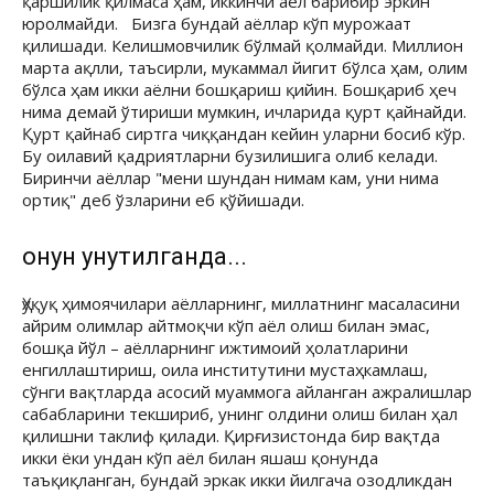
қаршилик қилмаса ҳам, иккинчи аёл барибир эркин
юролмайди. Бизга бундай аёллар кўп мурожаат
қилишади. Келишмовчилик бўлмай қолмайди. Миллион
марта ақлли, таъсирли, мукаммал йигит бўлса ҳам, олим
бўлса ҳам икки аёлни бошқариш қийин. Бошқариб ҳеч
нима демай ўтириши мумкин, ичларида қурт қайнайди.
Қурт қайнаб сиртга чиққандан кейин уларни босиб кўр.
Бу оилавий қадриятларни бузилишига олиб келади.
Биринчи аёллар "мени шундан нимам кам, уни нима
ортиқ" деб ўзларини еб қўйишади.
Қонун унутилганда...
Ҳуқуқ ҳимоячилари аёлларнинг, миллатнинг масаласини
айрим олимлар айтмоқчи кўп аёл олиш билан эмас,
бошқа йўл – аёлларнинг ижтимоий ҳолатларини
енгиллаштириш, оила институтини мустаҳкамлаш,
сўнги вақтларда асосий муаммога айланган ажралишлар
сабабларини текшириб, унинг олдини олиш билан ҳал
қилишни таклиф қилади. Қирғизистонда бир вақтда
икки ёки ундан кўп аёл билан яшаш қонунда
таъқиқланган, бундай эркак икки йилгача озодликдан