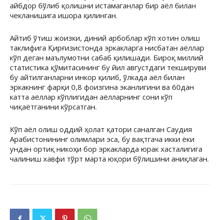
айбдор бўлиб қолишни истамаганлар бир аёл билан
чекланишига ишора қилинган.
Айтиб ўтиш жоизки, диний арбоблар кўп хотин олиш
таклифига Қирғизистонда эркакларга нисбатан аёллар
кўп деган маълумотни сабаб қилишади. Бироқ миллий
статистика қўмитасининг бу йил августдаги текшируви
бу айтилганларни инкор қилиб, ўлкада аёл билан
эркакнинг фарқи 0,8 фоизгина эканлигини ва 60дан
катта аёллар кўплигидан аёлларнинг сони кўп
чиқаётганини кўрсатган.
Кўп аёл олиш оддий ҳолат қатори саналган Саудия
Арабистонининг олимлари эса, бу вақтгача икки ёки
ундан ортиқ никоҳи бор эркакларда юрак хасталигига
чалиниш хавфи тўрт марта юқори бўлишини аниқлаган.