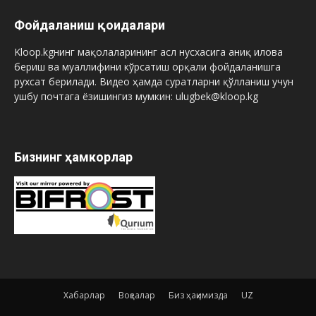
Фойдаланиш қоидалари
Kloop.kgнинг мақолаларининг асл нусхасига аниқ илова
бериш ва муаллифини кўрсатиш орқали фойдаланишга
рухсат берилади. Видео ҳамда суратларни қўлланиш учун
ушбу почтага ёзишингиз мумкин: ulugbek@kloop.kg
Бизнинг ҳамкорлар
Хабарлар
Воқеалар
Биз ҳақимизда
UZ