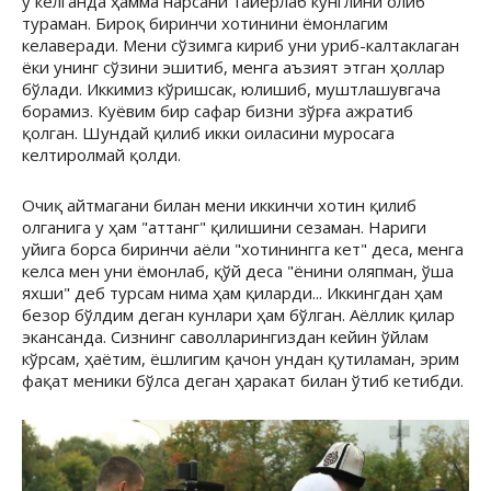
у келганда ҳамма нарсани тайёрлаб кўнглини олиб
тураман. Бироқ биринчи хотинини ёмонлагим
келаверади. Мени сўзимга кириб уни уриб-калтаклаган
ёки унинг сўзини эшитиб, менга аъзият этган ҳоллар
бўлади. Иккимиз кўришсак, юлишиб, муштлашувгача
борамиз. Куёвим бир сафар бизни зўрға ажратиб
қолган. Шундай қилиб икки оиласини муросага
келтиролмай қолди.
Очиқ айтмагани билан мени иккинчи хотин қилиб
олганига у ҳам "аттанг" қилишини сезаман. Нариги
уйига борса биринчи аёли "хотинингга кет" деса, менга
келса мен уни ёмонлаб, қўй деса "ёнини оляпман, ўша
яхши" деб турсам нима ҳам қиларди... Иккингдан ҳам
безор бўлдим деган кунлари ҳам бўлган. Аёллик қилар
экансанда. Сизнинг саволларингиздан кейин ўйлам
кўрсам, ҳаётим, ёшлигим қачон ундан қутиламан, эрим
фақат меники бўлса деган ҳаракат билан ўтиб кетибди.