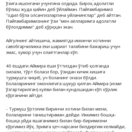
ўзига ишонгани учунгина олдида. Бироқ адолатли
бўлиш жуда қийин деб ўйлайман. Пайғамбаримиз
"одил бўла олсангизларгина уйланинглар" деб айтган.
Пайғамбаримизнинг ўзи "мен аёлларимга адолатли
бўлолдимми" деб қўрққан экан.
Айгулнинг айтишича, жамиятда иккинчи хотинни
савобгарчиликка ёки шариат талабини бажариш учун
эмас, хумор учун олаётганлар кўп.
40 ёшдаги Аймира ёши ўттиздан ўтиб қолганда
оилали, тўрт боласи бор, ўзидан кичик кишига
турмушга чиқиб, уч боланинг онаси бўлди.
Болаларининг омонлигига шукур қилган Аймира (исми
ўзгартирилган) куёви билан кундошидан кўп хўрлик
кўрганини айтди:
- Турмуш ўртоғим биринчи хотини билан мени,
болаларини таништираман дейди. Иккимиз бошқа-
бошқа уйда яшаганимиз билан бир-биримизни
кўргимиз йўқ. Эримга ҳеч нарсани билдиргим келмайди,