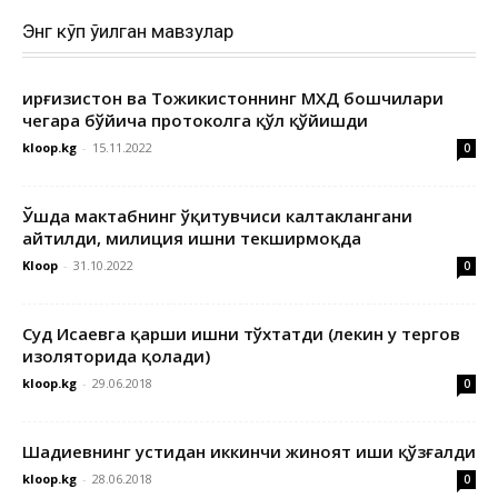
Энг кўп ўқилган мавзулар
Қирғизистон ва Тожикистоннинг МХДҚ бошчилари
чегара бўйича протоколга қўл қўйишди
kloop.kg
-
15.11.2022
0
Ўшда мактабнинг ўқитувчиси калтаклангани
айтилди, милиция ишни текширмоқда
Kloop
-
31.10.2022
0
Суд Исаевга қарши ишни тўхтатди (лекин у тергов
изоляторида қолади)
kloop.kg
-
29.06.2018
0
Шадиевнинг устидан иккинчи жиноят иши қўзғалди
kloop.kg
-
28.06.2018
0