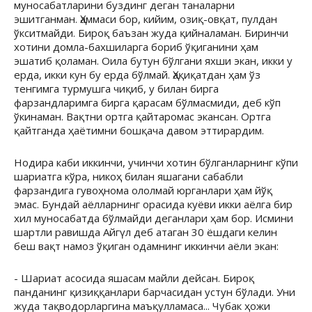
муносабатларини буздинг деган таналарни
эшитганман. Ҳаммаси бор, кийим, озиқ-овқат, пулдан
ўкситмайди. Бироқ баъзан жуда қийналаман. Биринчи
хотини домла-бахшиларга бориб ўқиганини ҳам
эшатиб қоламан. Оила бутун бўлгани яхши экан, икки у
ерда, икки кун бу ерда бўлмай. Ҳақиқатдан ҳам ўз
тенгимга турмушга чиқиб, у билан бирга
фарзандларимга бирга қарасам бўлмасмиди, деб кўп
ўкинаман. Вақтни ортга қайтаромас экансан. Ортга
қайтганда ҳаётимни бошқача давом эттирардим.
Нодира каби иккинчи, учинчи хотин бўлганларнинг кўпи
шариатга кўра, никоҳ билан яшагани сабабли
фарзандига гувоҳнома ололмай юрганлари ҳам йўқ
эмас. Бундай аёлларнинг орасида куёви икки аёлга бир
хил муносабатда бўлмайди деганлари ҳам бор. Исмини
шартли равишда Айгүл деб атаган 30 ёшдаги келин
беш вақт намоз ўқиган одамнинг иккинчи аёли экан:
- Шариат асосида яшасам майли дейсан. Бироқ
панданинг қизиққанлари барчасидан устун бўлади. Уни
жуда тақводорларгина маъқулламаса... Чубак ҳожи