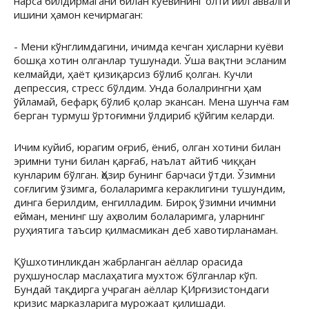
нарса билдирмагани билан куёвининг олти йил аввалги
ишини ҳамон кечирмаган:
- Мени кўнглимдагини, ичимда кечган ҳисларни куёви
бошқа хотин олганлар тушунади. Ўша вақтни эсланим
келмайди, ҳаёт қизиқарсиз бўлиб қолган. Кучли
депрессия, стресс бўлдим. Унда болалрингни ҳам
ўйламай, бефарқ бўлиб қолар экансан. Мена шунча ғам
берган турмуш ўртоғимни ўлдириб қўйгим келарди.
Ичим куйиб, юрагим оғриб, ёниб, олган хотини билан
эримни туни билан қарғаб, наълат айтиб чиққан
кунларим бўлган. Ҳозир бунинг барчаси ўтди. Ўзимни
соғлигим ўзимга, болаларимга кераклигини тушундим,
динга берилдим, енгилладим. Бироқ ўзимни ичимни
ейман, менинг шу аҳволим болаларимга, уларнинг
руҳиятига таъсир қилмасмикан деб хавотирланаман.
Қўшхотинликдан жабрланган аёллар орасида
руҳшунослар маслаҳатига мухтож бўлганлар кўп.
Бундай тақдирга учраган аёллар ҚИрғизистондаги
кризис марказларига мурожаат қилишади.