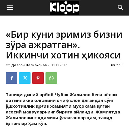
ҚИРҒИЗИСТОН
«Бир куни эримиз бизни
ЯНГИЛИКЛАРИ
зўрға ажратган».
Иккинчи хотин ҳикояси
От
Даврон Насибхонов
-
30.11.2017
2796
Таниқли диний арбоб Чубак Жалилов бева аёлни
хотинликка олганини очиқ эълон қилгандан сўнг
қўшхотинлик қирғиз жамияти муҳокама қилган
асосий мавзуларнинг бирига айланди. Жамиятда
Жалиловнинг қадамини қўллаганлар ҳам, танқид
қилганлар ҳам кўп.