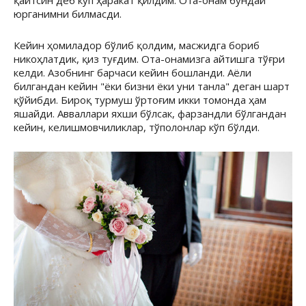
қайтсин деб кўп ҳаракат қилдим. Ота-онам бундай
юрганимни билмасди.
Кейин ҳомиладор бўлиб қолдим, масжидга бориб
никоҳлатдик, қиз туғдим. Ота-онамизга айтишга тўғри
келди. Азобнинг барчаси кейин бошланди. Аёли
билгандан кейин "ёки бизни ёки уни танла" деган шарт
қўйибди. Бироқ турмуш ўртоғим икки томонда ҳам
яшайди. Авваллари яхши бўлсак, фарзандли бўлгандан
кейин, келишмовчиликлар, тўполонлар кўп бўлди.