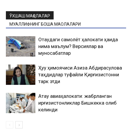
ЎХШАШ МАҚОЛАЛАР
МУАЛЛИФНИНГ БОШҚА МАҚОЛАЛАРИ
Оқтаудаги самолёт ҳалокати ҳақида
нима маълум? Версиялар ва
муносабатлар
Ҳуқуқ ҳимоячиси Азиза Абдирасулова
таҳдидлар туфайли Қирғизистонни
тарк этди
Ақтау авиаҳалокати: жабрланган
қирғизистонликлар Бишкекка олиб
келинди