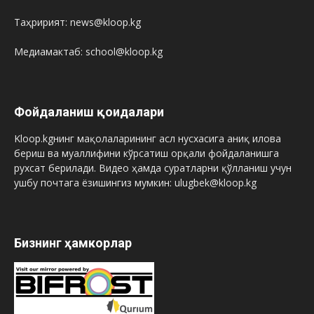
Таҳририят: news@kloop.kg
Медиамактаб: school@kloop.kg
Фойдаланиш қоидалари
Kloop.kgнинг мақолаларининг асл нусхасига аниқ илова
бериш ва муаллифини кўрсатиш орқали фойдаланишга
рухсат берилади. Видео ҳамда суратларни қўлланиш учун
ушбу почтага ёзишингиз мумкин: ulugbek@kloop.kg
Бизнинг ҳамкорлар