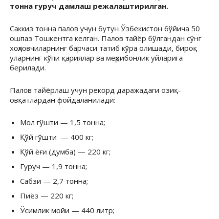
тонна гуруч дамлаш режалаштирилган.
Саккиз тонна палов учун бутун Ўзбекистон бўйича 50
ошпаз Тошкентга келган. Палов тайёр бўлгандан сўнг
хоҳловчиларнинг барчаси татиб кўра олишади, бироқ
уларнинг кўпи қариялар ва меҳрибонлик уйларига
берилади.
Палов тайёрлаш учун рекорд даражадаги озиқ-
овқатлардан фойдаланилади:
Мол гўшти — 1,5 тонна;
Қўй гўшти — 400 кг;
Қўй ёғи (думба) — 220 кг;
Гуруч — 1,9 тонна;
Сабзи — 2,7 тонна;
Пиёз — 220 кг;
Ўсимлик мойи — 440 литр;