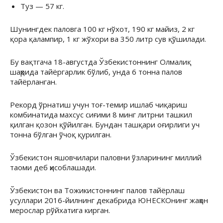
Туз — 57 кг.
Шунингдек паловга 100 кг нўхот, 190 кг майиз, 2 кг
қора қалампир, 1 кг жўхори ва 350 литр сув қўшилади.
Бу вақтгача 18-августда Ўзбекистоннинг Олмалиқ
шаҳрида тайёргарлик бўлиб, унда 6 тонна палов
тайёрланган.
Рекорд ўрнатиш учун тоғ-темир ишлаб чиқариш
комбинатида махсус сиғими 8 минг литрни ташкил
қилган қозон қўйилган. Бундан ташқари оғирлиги уч
тонна бўлган ўчоқ қурилган.
Ўзбекистон яшовчилари паловни ўзларининг миллий
таоми деб ҳисоблашади.
Ўзбекистон ва Тожикистоннинг палов тайёрлаш
усуллари 2016-йилнинг декабрида ЮНЕСКОнинг жаҳон
мерослар рўйхатига кирган.