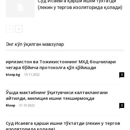
Суд Исаевга қарши ишни тўхтатди
(лекин у тергов изоляторида қолади)
Энг кўп ўқилган мавзулар
Қирғизистон ва Тожикистоннинг МХДҚ бошчилари
чегара бўйича протоколга қўл қўйишди
kloop.kg
-
15.11.2022
0
Ўшда мактабнинг ўқитувчиси калтаклангани
айтилди, милиция ишни текширмоқда
Kloop
-
31.10.2022
0
Суд Исаевга қарши ишни тўхтатди (лекин у тергов
изоляторида қолади)