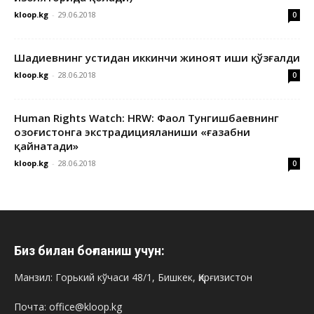
kloop.kg
-
29.06.2018
0
Шадиевнинг устидан иккинчи жиноят иши қўзғалди
kloop.kg
-
28.06.2018
0
Human Rights Watch: HRW: Фаол Тунгишбаевнинг
Қозоғистонга экстрадицияланиши «ғазабни
қайнатади»
kloop.kg
-
28.06.2018
0
Биз билан боғланиш учун:
Манзил: Горький кўчаси 48/1, Бишкек, Қирғизистон
Почта: office@kloop.kg