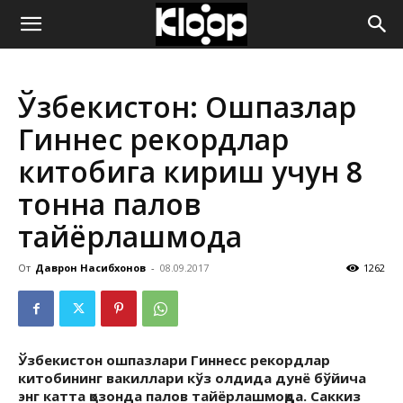
ҚИРҒИЗИСТОН
Ўзбекистон: Ошпазлар
ЯНГИЛИКЛАРИ
Гиннес рекордлар
китобига кириш учун 8
тонна палов
тайёрлашмоқда
От
Даврон Насибхонов
-
08.09.2017
1262
Ўзбекистон ошпазлари Гиннесс рекордлар
китобининг вакиллари кўз олдида дунё бўйича
энг катта қозонда палов тайёрлашмоқда. Саккиз