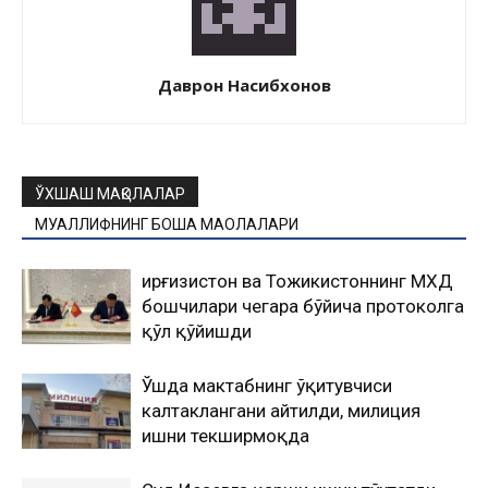
Даврон Насибхонов
ЎХШАШ МАҚОЛАЛАР
МУАЛЛИФНИНГ БОШҚА МАҚОЛАЛАРИ
Қирғизистон ва Тожикистоннинг МХДҚ
бошчилари чегара бўйича протоколга
қўл қўйишди
Ўшда мактабнинг ўқитувчиси
калтаклангани айтилди, милиция
ишни текширмоқда