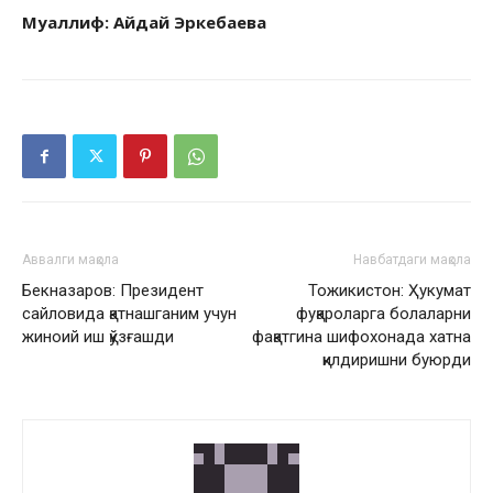
Муаллиф: Айдай Эркебаева
Аввалги мақола
Навбатдаги мақола
Бекназаров: Президент
Тожикистон: Ҳукумат
сайловида қатнашганим учун
фуқароларга болаларни
жиноий иш қўзғашди
фақатгина шифохонада хатна
қилдиришни буюрди