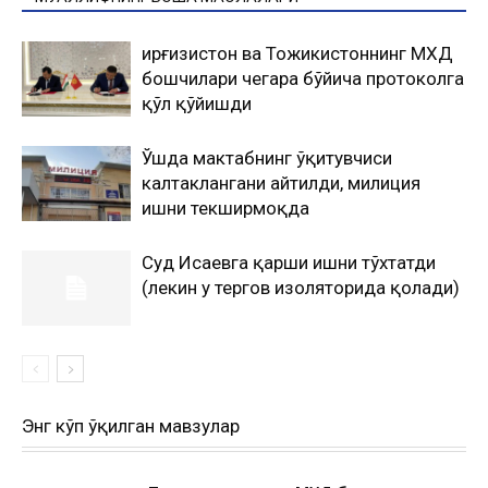
Қирғизистон ва Тожикистоннинг МХДҚ
бошчилари чегара бўйича протоколга
қўл қўйишди
Ўшда мактабнинг ўқитувчиси
калтаклангани айтилди, милиция
ишни текширмоқда
Суд Исаевга қарши ишни тўхтатди
(лекин у тергов изоляторида қолади)
Энг кўп ўқилган мавзулар