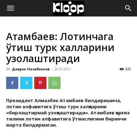
ҚИРҒИЗИСТОН
Атамбаев: Лотинчага
ЯНГИЛИКЛАРИ
ўтиш турк халқларини
узоқлаштиради
От
Даврон Насибхонов
-
20.07.2017
920
Президент Алмазбек Атамбаев билдиришича,
лотин алфавитига ўтиш турк халқларини
«бирлаштирмай узоқлаштиради». Атамбаев қирғиз
тилини лотин алфавитига ўтмаслигини биринчи
марта билдирмаган.