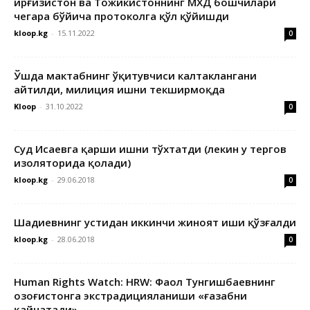
Қирғизистон ва Тожикистоннинг МХДҚ бошчилари
чегара бўйича протоколга қўл қўйишди
kloop.kg
-
15.11.2022
0
Ўшда мактабнинг ўқитувчиси калтаклангани
айтилди, милиция ишни текширмоқда
Kloop
-
31.10.2022
0
Суд Исаевга қарши ишни тўхтатди (лекин у тергов
изоляторида қолади)
kloop.kg
-
29.06.2018
0
Шадиевнинг устидан иккинчи жиноят иши қўзғалди
kloop.kg
-
28.06.2018
0
Human Rights Watch: HRW: Фаол Тунгишбаевнинг
Қозоғистонга экстрадицияланиши «ғазабни
қайнатади»