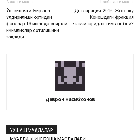
Аввалги мақола
Навбатдаги мақола
Ўш вилояти: Бир аёл
Декларация-2016: Жогорку
ўлдирилиши ортидан
Кенешдаги фракция
фаоллар 13 қишлоқда спиртли
етакчиларидан ким энг бой?
ичимликлар сотилишини
тақиқлади
Даврон Насибхонов
ЎХШАШ МАҚОЛАЛАР
МУАЛЛИФНИНГ БОШҚА МАҚОЛАЛАРИ