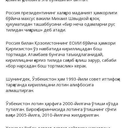
Россия президентининг халқаро маданият ҳамкорлиги
бўйича махсус вакили Михаил Швыдкой қозоқ
ҳукуматидан ташаббусини «бир неча одамларни рус
тилидан чиқариш» деб атади.
Россия билан Қозоғистоннинг ЕОИИ бўйича ҳамкори
Қирғизистон ўз навбатида кириллицадан бош
тортмади. Атамбаев бунгача таъкидлаганидай,
кириллицани қирғиз тилида сақлаб қолиш зарур, сабаби
«бор нарсадан бош тортмаслик» керак.
Шунингдек, Ўзбекистон ҳам 1993-йили совет иттифоқи
тарқаганда кириллицани лотин алифбосига
алмаштирган.
Ўзбекистон лотин ҳарфига 2000-йилгача ўтиши кўзда
тутилган. Бироқ биринчисида лотинга ўтишнинг сўнги
вақти 2005-йилга, 2010-йилгача жилдирилган.