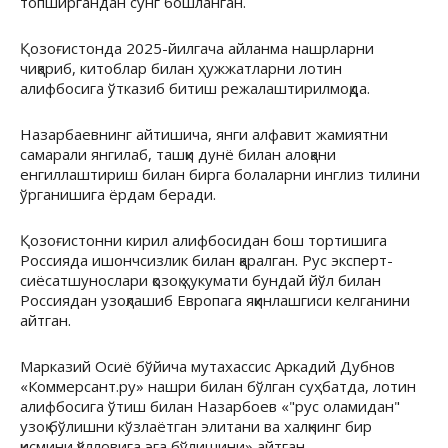
топширгандан сўнг бошланган.
Қозоғистонда 2025-йилгача айланма нашрларни
чиқариб, китоблар билан ҳужжатларни лотин
алифбосига ўтказиб битиш режалаштирилмоқда.
Назарбаевнинг айтишича, янги алфавит жамиятни
самарали янгилаб, ташқи дунё билан алоқани
енгиллаштириш билан бирга болаларни инглиз тилини
ўрганишига ёрдам беради.
Қозоғистонни кирил алифбосидан бош тортишига
Россияда ишончсизлик билан қаралган. Рус эксперт-
сиёсатшунослари қозоқ ҳукумати бундай йўл билан
Россиядан узоқлашиб Европага яқинлашгиси келганини
айтган.
Марказий Осиё бўйича мутахассис Аркадий Дубнов
«Коммерсант.ру» нашри билан бўлган суҳбатда, лотин
алифбосига ўтиш билан Назарбоев «"рус оламидан"
узоқ бўлишни кўзлаётган элитани ва халқнинг бир
қисмини қўлловига эга бўлишини» айтган.