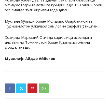
Ҳозирда ўзбек давлат давлат сайтлари кириллица
маълумотларини лотинга кўчиришади. Иш олиб бориш
эса амалда тўлиқ кириллицада қолган.
Мустақил бўлиши билан Молдова, Озарбайжон ва
Туркманистон ўлкалари ҳам лотин ҳарфига ўтишган.
Ҳозирда Марказий Осиёда кириллица асосидаги
алфавитни Тожикистон билан Қирғизистонгина
фойдаланади.
Муаллиф: Айдар Айбеков