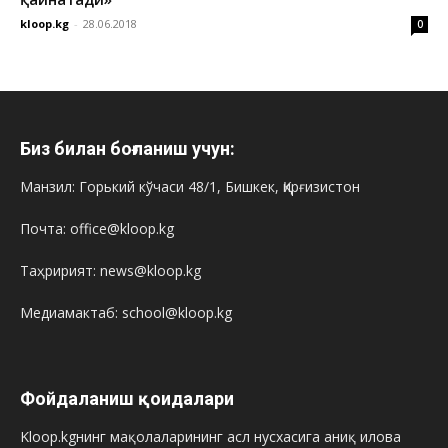
kloop.kg
-
28.06.2018
0
Биз билан боғланиш учун:
Манзил: Горький кўчаси 48/1, Бишкек, Қирғизистон
Почта: office@kloop.kg
Таҳририят: news@kloop.kg
Медиамактаб: school@kloop.kg
Фойдаланиш қоидалари
Kloop.kgнинг мақолаларининг асл нусхасига аниқ илова