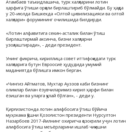
Атамбаев таъкидлашича, турк халқларини лотин
ҳарфига ўтиши орқали бирлаштириб бўлмайди. Бу ҳақда
у 20-июлда Бишкекда «Олтой цивилизацияси ва олтой
халқлари» форумининг очилишида билдирди.
«Лотин алфавитига секин-асталик билан ўтиш
бирлаштирмай аксинча, бизни халқларни
узоқлаштиради», - деди президент.
Унинг фикрича, кириллица совет иттифоқидаги турк
халқларига бутун Евроосиё ҳудудида умумий
маданиятда бўлишга имкон берган.
«Чингиз Айтматов, Мухтар Ауэзов каби бизнинг
олимлар билан ёзувчиларимиз кирил ҳарфи билан
ёзишган ва уларга қулай бўлган», - деди у.
Қирғизистонда лотин алифбосига ўтиш бўйича
муҳокама қўшни Қозоғистон президенти Нурсултон
Назарбоев 2017-йилнинг охиригча қозоқ тили учун лотин
алифбосига ўтиш меъёрларини ишлаб чиқишни