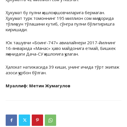
Ҳукумат бу пулни қишлоқ яшовчиларига бермаган.
Ҳукумат турк томоннинг 195 миллион сом миқдорида
тўлиқ хун тўлашини кутиб, сўнгра пулни бўлитиришга
киришади.
Юк ташувчи «Боинг-747» авиалайнери 2017-йилнинг
16-январида «Манас» ҳаво майдонига етмай, Бишкек
яқинидаги Дача-СУ қишлоғига қулаган.
Ҳалокат натижасида 39 киши, унинг ичида тўрт экипаж
азоси қурбон бўлган.
Муаллиф: Метин Жумагулов