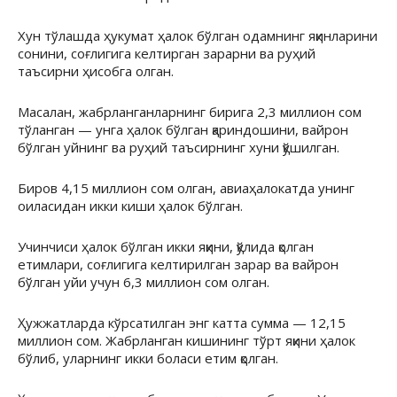
Хун тўлашда ҳукумат ҳалок бўлган одамнинг яқинларини
сонини, соғлигига келтирган зарарни ва руҳий
таъсирни ҳисобга олган.
Масалан, жабрланганларнинг бирига 2,3 миллион сом
тўланган — унга ҳалок бўлган қариндошини, вайрон
бўлган уйнинг ва руҳий таъсирнинг хуни қўшилган.
Биров 4,15 миллион сом олган, авиаҳалокатда унинг
оиласидан икки киши ҳалок бўлган.
Учинчиси ҳалок бўлган икки яқини, қўлида қолган
етимлари, соғлигига келтирилган зарар ва вайрон
бўлган уйи учун 6,3 миллион сом олган.
Ҳужжатларда кўрсатилган энг катта сумма — 12,15
миллион сом. Жабрланган кишининг тўрт яқини ҳалок
бўлиб, уларнинг икки боласи етим қолган.