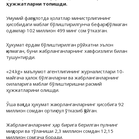
ҳужжатларни топишди.
Умумий фавқулотда ҳолатлар министрлигининг
ҳисобидаги маблағ бўлиштирилгунча бефарқ бўлмаган
одамлар 102 миллион 499 минг сом ўтказган.
Ҳукумат ёрдам бўлиштирилган рўйхатни эълон
қилмаган, буни жабрланганларнинг хавфсизлиги билан
тушунтирди.
«24.kg» маълумот агентлигининг журналистлари 10-
майгача ҳалок бўлганларни ва жабрланганларнинг
оилаларига маблағ бўлиштиришни расмий
ҳужжатларини олишди.
Ўша вақтда ҳукумат жаюрланганларнинг ҳисобига 92
миллион сомдан ортиқ пул ўтказиб қўйган.
Жабрланганларнинг ҳар бирига берилган пулнинг
миқдори ва тўланиши 2,3 миллион сомдан 12,15
миллион сомгача боради.