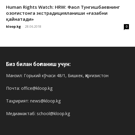
Human Rights Watch: HRW: Фаол Тунгишбаевнинг
Қозоғистонга экстрадицияланиши «ғазабни
қайнатади»
kloop.kg
-
28.06.2018
0
Биз билан боғланиш учун:
Манзил: Горький кўчаси 48/1, Бишкек, Қирғизистон
Почта: office@kloop.kg
Таҳририят: news@kloop.kg
Медиамактаб: school@kloop.kg