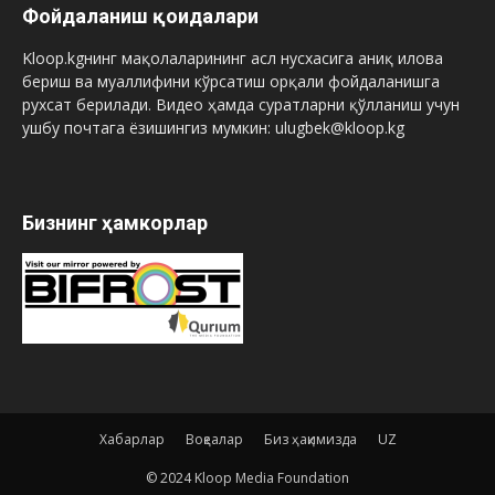
Фойдаланиш қоидалари
Kloop.kgнинг мақолаларининг асл нусхасига аниқ илова
бериш ва муаллифини кўрсатиш орқали фойдаланишга
рухсат берилади. Видео ҳамда суратларни қўлланиш учун
ушбу почтага ёзишингиз мумкин: ulugbek@kloop.kg
Бизнинг ҳамкорлар
Хабарлар
Воқеалар
Биз ҳақимизда
UZ
© 2024 Kloop Media Foundation