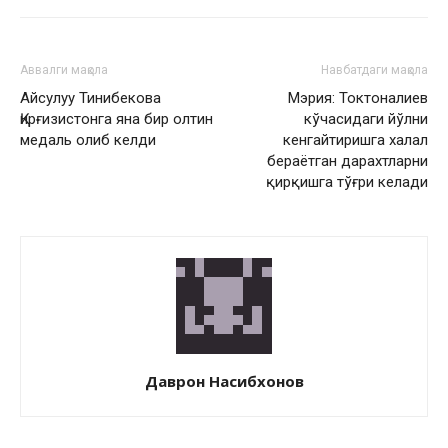
Аввалги мақола
Навбатдаги мақола
Айсулуу Тинибекова
Мэрия: Токтоналиев
Қирғизистонга яна бир олтин
кўчасидаги йўлни
медаль олиб келди
кенгайтиришга халал
бераётган дарахтларни
қирқишга тўғри келади
Даврон Насибхонов