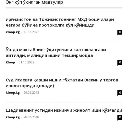
Энг кўп ўқилган мавзулар
Қирғизистон ва Тожикистоннинг МХДҚ бошчилари
чегара бўйича протоколга қўл қўйишди
kloop.kg
-
15.11.2022
0
Ўшда мактабнинг ўқитувчиси калтаклангани
айтилди, милиция ишни текширмоқда
Kloop
-
31.10.2022
0
Суд Исаевга қарши ишни тўхтатди (лекин у тергов
изоляторида қолади)
kloop.kg
-
29.06.2018
0
Шадиевнинг устидан иккинчи жиноят иши қўзғалди
kloop.kg
-
28.06.2018
0