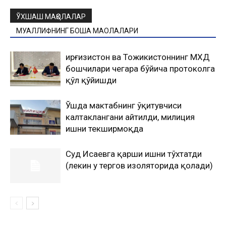
ЎХШАШ МАҚОЛАЛАР
МУАЛЛИФНИНГ БОШҚА МАҚОЛАЛАРИ
Қирғизистон ва Тожикистоннинг МХДҚ
бошчилари чегара бўйича протоколга
қўл қўйишди
Ўшда мактабнинг ўқитувчиси
калтаклангани айтилди, милиция
ишни текширмоқда
Суд Исаевга қарши ишни тўхтатди
(лекин у тергов изоляторида қолади)