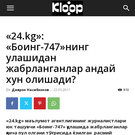
ҚИРҒИЗИСТОН
«24.kg»:
ЯНГИЛИКЛАРИ
«Боинг-747»нинг
қулашидан
жабрланганлар қандай
хун олишади?
От
Даврон Насибхонов
-
22.05.2017
810
«24.kg» маълумот агентлигининг журналистлари
юк ташувчи «Боинг-747» қулашида жабрланганлар
қанча пул олгани тўғрисида ёзилган расмий