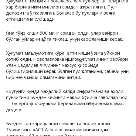
Ҳукумат етим қолган болаларга ҳам пул берган. Уларнинг
хар бирига икки миллион сомдан ажратилган. Пул
депозитга ўтказилган. Болалар бу пулларни вояга
етгандагина олишади.
Яна тўққиз киши 500 минг сомдан олди, улар вайрон
бўлган уйларни қайта тиклаш учун сарфланиши керак.
Ҳукумат маълумотига кўра, етти киши ўзига уй-жой
сотиб олди. Новопавловка қишлоқ ҳукуматининг раҳбари
Улан Садалиев ФҲМнинг махсус ҳисобида
бўлиштирилиши керак бўлган пул қолганини, сабаби уни
бир неча киши олмаганини айтди.
«Бугунги кунда маҳаллий халқда инфратүзүм ва аҳоли
пункитини бундан кейинги мақоми бўйича саволлар бор
— бу ерга қишлоқ мақоми бериладими йўқми номаълум», —
деди у.
Бундан ташкари қулаган самолётга эгалик қилган
Туркиянинг «ACT Airlines» авиакомпанияси ҳам
ҳукуматга 42 миллион сом ўтказган.