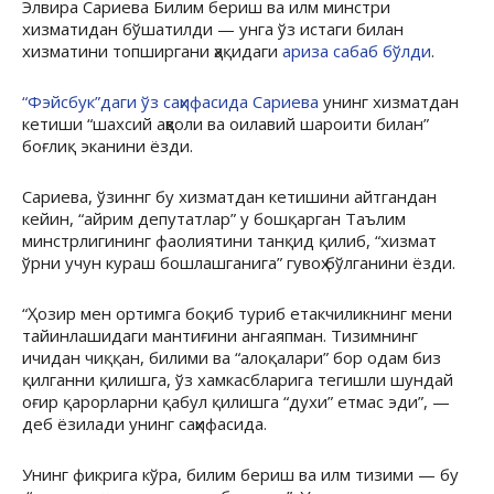
Элвира Сариева Билим бериш ва илм минстри
хизматидан бўшатилди — унга ўз истаги билан
хизматини топширгани ҳақидаги
ариза сабаб бўлди
.
“Фэйсбук”даги ўз саҳифасида Сариева
унинг хизматдан
кетиши “шахсий аҳволи ва оилавий шароити билан”
боғлиқ эканини ёзди.
Сариева, ўзиннг бу хизматдан кетишини айтгандан
кейин, “айрим депутатлар” у бошқарган Таълим
минстрлигининг фаолиятини танқид қилиб, “хизмат
ўрни учун кураш бошлашганига” гувоҳ бўлганини ёзди.
“Ҳозир мен ортимга боқиб туриб етакчиликнинг мени
тайинлашидаги мантиғини ангаяпман. Тизимнинг
ичидан чиққан, билими ва “алоқалари” бор одам биз
қилганни қилишга, ўз хамкасбларига тегишли шундай
оғир қарорларни қабул қилишга “духи” етмас эди”, —
деб ёзилади унинг саҳифасида.
Унинг фикрига кўра, билим бериш ва илм тизими — бу