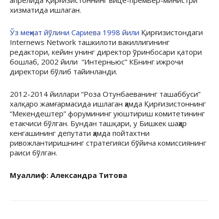
апрелида Қирғизистоннинг вице-премьер-министри
хизматида ишлаган.
Ўз меҳнат йўлини Сариева 1998 йили
Қирғизистондаги
Internews Network ташкилоти вакиллигининг
редактори, кейин унинг директор ўринбосари қатори
бошлаб, 2002 йили “Интерньюс” КБнинг ижрочи
директори бўлиб тайинланди.
2012-2014 йиллари “Роза Отунбаеванинг ташаббуси”
халқаро жамғармасида ишлаган ҳамда Қирғизистоннинг
“Мекендештер” форумининг уюштириш комитетининг
етакчиси бўлган. Бундан ташқари, у Бишкек шаҳар
кенгашининг депутати ҳамда пойтахтни
ривожлантиришнинг стратегияси бўйича комиссиянинг
раиси бўлган.
Муаллиф: Александра Титова