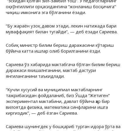
“эскидан қолган зил-замбил тош”. У педагогларнинг
оқкўнгиллиги орқасидангина “жонланиш босқичига”
чиқиш имконига эга бўлганини ёзади.
“Бу жараён узоқ давом этади, лекин натижада бари
муваффақият билан тугайди”, — деб ёзади Сариева.
Собиқ министр билим бериш даражасини кўтариш
бўйича катта ишлар олиб борилганини ёзди.
Сариева ўз хабарида мактабгача бўлган билим бериш
даражаси яхишалнганини, мактаб дастури
янгиланганини таъкидлади.
“Кучли хусусий ва муниципиал мактабларнинг
тажрибасидан фойдаланиб, биз Ўшда “Жетиген”
экспериментал мактабини, давлат бўйича ҳар бир
вилоятда физика, математика синфларини ишга
киргиздик”, — деб ёзган Сариева.
Сариева шунингдек у бошқариб турган идора ўрта ва