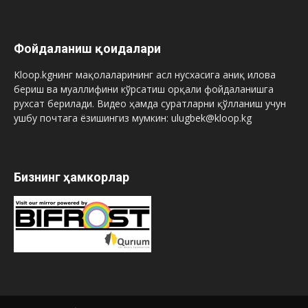
Фойдаланиш қоидалари
Kloop.kgнинг мақолаларининг асл нусхасига аниқ илова
бериш ва муаллифини кўрсатиш орқали фойдаланишга
рухсат берилади. Видео ҳамда суратларни қўлланиш учун
ушбу почтага ёзишингиз мумкин: ulugbek@kloop.kg
Бизнинг ҳамкорлар