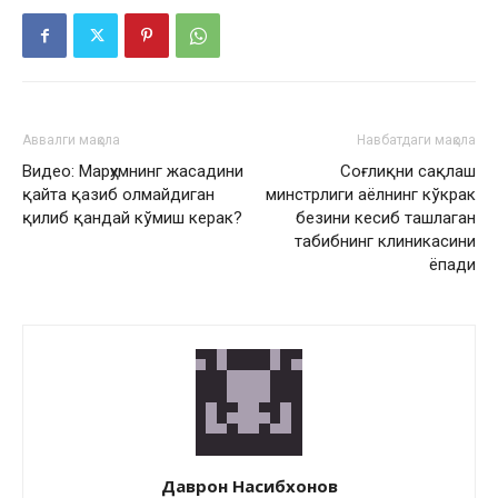
Аввалги мақола
Навбатдаги мақола
Видео: Марҳумнинг жасадини
Соғлиқни сақлаш
қайта қазиб олмайдиган
минстрлиги аёлнинг кўкрак
қилиб қандай кўмиш керак?
безини кесиб ташлаган
табибнинг клиникасини
ёпади
Даврон Насибхонов