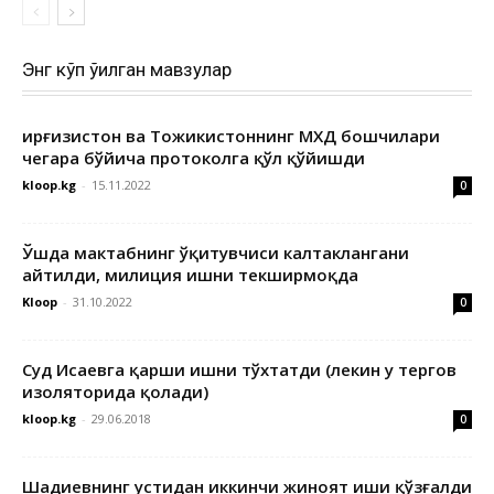
Энг кўп ўқилган мавзулар
Қирғизистон ва Тожикистоннинг МХДҚ бошчилари
чегара бўйича протоколга қўл қўйишди
kloop.kg
-
15.11.2022
0
Ўшда мактабнинг ўқитувчиси калтаклангани
айтилди, милиция ишни текширмоқда
Kloop
-
31.10.2022
0
Суд Исаевга қарши ишни тўхтатди (лекин у тергов
изоляторида қолади)
kloop.kg
-
29.06.2018
0
Шадиевнинг устидан иккинчи жиноят иши қўзғалди