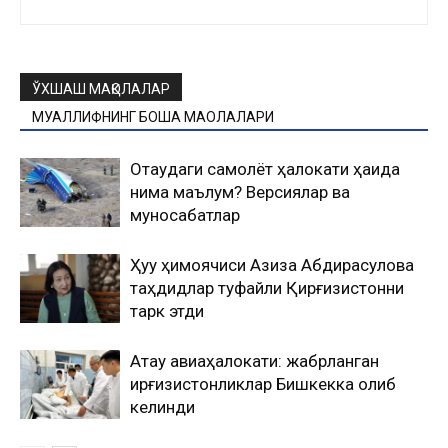
ЎХШАШ МАҚОЛАЛАР
МУАЛЛИФНИНГ БОШҚА МАҚОЛАЛАРИ
Оқтаудаги самолёт ҳалокати ҳақида
нима маълум? Версиялар ва
муносабатлар
Ҳуқуқ ҳимоячиси Азиза Абдирасулова
таҳдидлар туфайли Қирғизистонни
тарк этди
Ақтау авиаҳалокати: жабрланган
қирғизистонликлар Бишкекка олиб
келинди