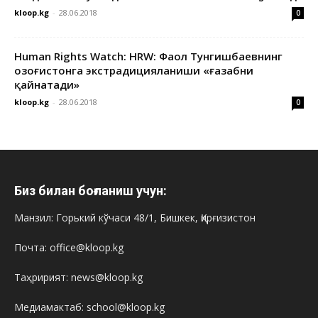
kloop.kg
-
28.06.2018
0
Human Rights Watch: HRW: Фаол Тунгишбаевнинг
Қозоғистонга экстрадицияланиши «ғазабни
қайнатади»
kloop.kg
-
28.06.2018
0
Биз билан боғланиш учун:
Манзил: Горький кўчаси 48/1, Бишкек, Қирғизистон
Почта: office@kloop.kg
Таҳририят: news@kloop.kg
Медиамактаб: school@kloop.kg