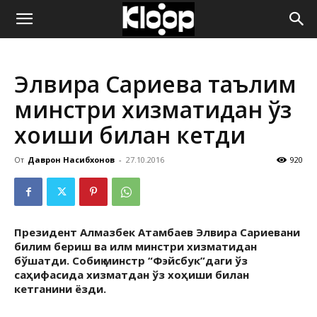
ҚИРҒИЗИСТОН
Элвира Сариева таълим
ЯНГИЛИКЛАРИ
минстри хизматидан ўз
хоҳиши билан кетди
От
Даврон Насибхонов
-
27.10.2016
920
Президент Алмазбек Атамбаев Элвира Сариева
ни
билим бериш ва илм минстри хизматидан
бўшатди. Собиқ минстр “Фэйсбук”даги ўз
саҳифасида хизматдан ўз хоҳиши билан
кетганини ёзди.