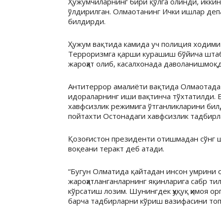
Ҳужумчиларнинг бири қўлга олинди, икки
ўлдирилган. Олмаотанинг Ички ишлар деп
билдирди.
Ҳужум вақтида камида уч полиция ходими ҳ
Терроризмга қарши курашиш бўйича штаб
жароҳат олиб, касалхонада даволанишмоқд
Антитеррор амалиёти вақтида Олмаотада 
идораларнинг иши вақтинча тўхтатилди. 
хавфсизлик режимига ўтганликларини бил
пойтахти Остонадаги хавфсизлик тадбир
Қозоғистон президенти отишмадан сўнг 
воқеани теракт деб атади.
“Бугун Олматида қайтадан инсон умрини ол
жароҳатланганларнинг яқинларига сабр ти
кўрсатиш лозим. Шунингдек ҳуқуқ ҳимоя о
барча тадбирларни кўриш вазифасини то