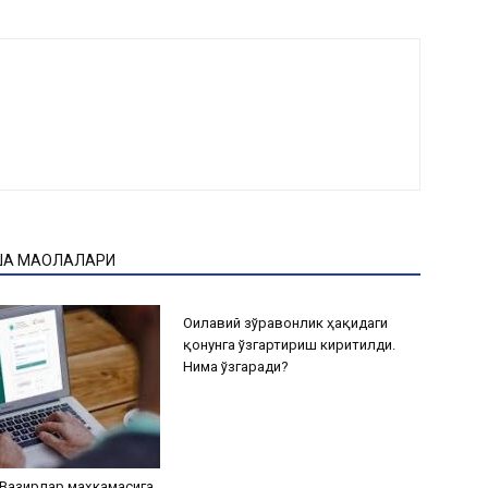
ҚА МАҚОЛАЛАРИ
Оилавий зўравонлик ҳақидаги
қонунга ўзгартириш киритилди.
Нима ўзгаради?
Вазирлар маҳкамасига