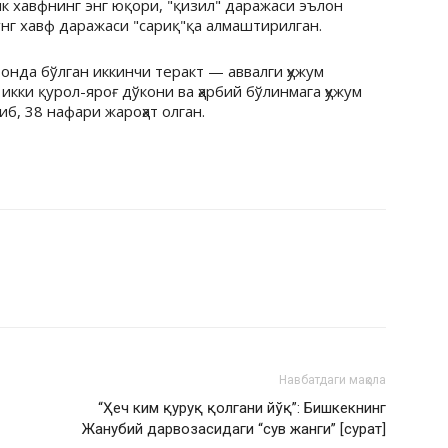
 хавфнинг энг юқори, "қизил" даражаси эълон
ўнг хавф даражаси "сариқ"қа алмаштирилган.
онда бўлган иккинчи теракт — аввалги ҳужум
кки қурол-яроғ дўкони ва ҳарбий бўлинмага ҳужум
б, 38 нафари жароҳат олган.
Навбатдаги мақола
“Ҳеч ким қуруқ қолгани йўқ”: Бишкекнинг
Жанубий дарвозасидаги “сув жанги” [сурат]