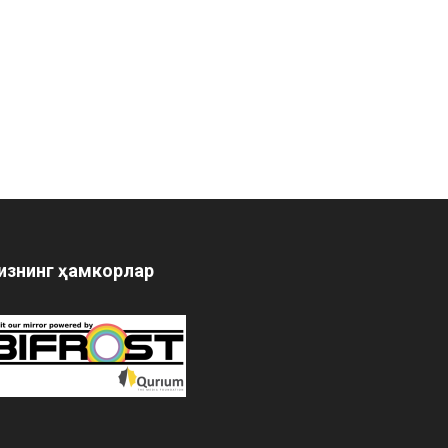
изнинг ҳамкорлар