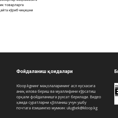
ик товарларга
айта кўриб чиқишни
Фойдаланиш қоидалари
Б
Kloop.kgнинг мақолаларининг асл нусхасига
аниқ илова бериш ва муаллифини кўрсатиш
орқали фойдаланишга рухсат берилади. Видео
ҳамда суратларни қўлланиш учун ушбу
почтага ёзишингиз мумкин: ulugbek@kloop.kg