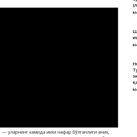
(
kl
Ш
и
kl
H
Т
э
қ
kl
 — уларнинг камида икки нафар бўлганлиги аниқ.