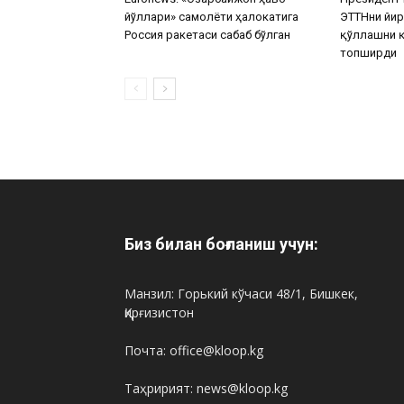
йўллари» самолёти ҳалокатига
ЭТТНни йир
Россия ракетаcи сабаб бўлган
қўллашни қ
топширди
Биз билан боғланиш учун:
Манзил: Горький кўчаси 48/1, Бишкек,
Қирғизистон
Почта: office@kloop.kg
Таҳририят: news@kloop.kg