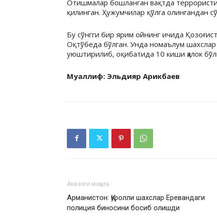
Отишмалар бошланган вақтда террористик
қилинган. Ҳужумчилар қўлга олингандан с
Бу сўнгги бир ярим ойнинг ичида Қозоғист
Оқтўбеда бўлган. Унда номаълум шахслар и
уюштирилиб, оқибатида 10 киши ҳалок бўли
Муаллиф: Эльдияр Арикбаев
Аввалги мақола
Арманистон: Қуролли шахслар Еревандаги
полиция биносини босиб олишди