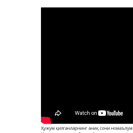
Ҳужум қилганларнинг аниқ сони номаълум