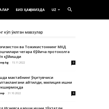
ЕАЛАР
БИЗ ҲАҚИМИЗДА
UZ
нг кўп ўқилган мавзулар
ирғизистон ва Тожикистоннинг МХДҚ
ошчилари чегара бўйича протоколга
ўл қўйишди
oop.kg
-
15.11.2022
0
шда мактабнинг ўқитувчиси
алтаклангани айтилди, милиция ишни
екширмоқда
oop
-
31.10.2022
0
уд Исаевга қарши ишни тўхтатди