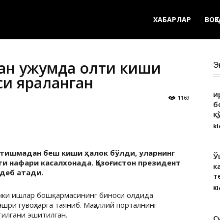
ХАБАРЛАР
ВОҚ
ан ҳужумда олти киши
Э
аси яраланган
Қ
1169
б
қ
kl
отишмадан беш киши ҳалок бўлди, уларнинг
Ў
и нафари касалхонада. Қозоғистон президент
к
деб атади.
т
Kl
ички ишлар бошқармасининг биноси олдида
шри гувоҳларга таяниб. Маҳаллий порталнинг
тилгани эшитилган.
С