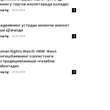
лекин у тергов изоляторида қолади)
oop.kg
-
29.06.2018
0
адиевнинг устидан иккинчи жиноят
ши қўзғалди
oop.kg
-
28.06.2018
0
uman Rights Watch: HRW: Фаол
унгишбаевнинг Қозоғистонга
кстрадицияланиши «ғазабни
айнатади»
oop.kg
-
28.06.2018
0