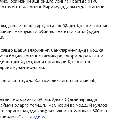
нчиси эса изини яширишга уринган вақтда отиб
артаменти уларнинг бири муқаддам судланганини
амда икки шаҳар турғуни ҳалок бўлди. Қозоғистоннинг
ининг маълумоти бўйича, яна етти киши ўқдан
а.
савдо шаҳобчаларининг, банкларнинг ҳамда бошқа
Бола боқчаларнинг етакчилари юқори даражадаги
диришди. Ҳуқуқ ҳимоя органлари Қозоғистон
ларини кучайтиришди.
шошилинч турда Хавфсизлик кенгашини йиғиб,
ган террор акти бўлди. Ҳалок бўлганлар ҳамда
лайман. Уларга тегишли маънавий ва моддий қўллов
рганларига шаҳарда хавфсизликни таъминлаш бўйича
пшираман” , —
деди
у.