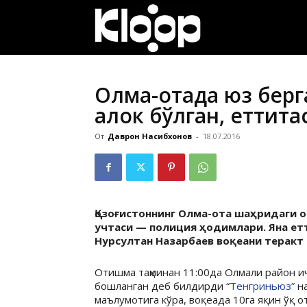
ҚИРҒИЗИСТОН
ЯНГИЛИКЛАРИ
Олма-отада юз берг
ҳалок бўлган, еттит
От
Даврон Насибхонов
-
18.07.2016
Қозоғистоннинг Олма-ота шаҳридаги 
учтаси — полиция ҳодимлари. Яна етт
Нурсултан Назарбаев воқеани теракт 
Отишма таҳминан 11:00да Олмали район 
бошланган деб билдирди “
Тенгриньюз”
на
маълумотига кўра, воқеада 10га яқин ўқ о