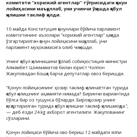
комитети “хорижий агентлар” тўғрисидаги қонун
лойиҳасини маъқуллаб, уни учинчи ўқишда қабул
қилишни таклиф қилди.
10 майда Конституция қонунлари бўйича парламент
комитетининг аъзолари “хорижий агентлар” ҳақида
ўзгартирилган қонун лойиҳасини мақуллаб, уни
парламент муҳокамасига олиб чиқишди.
Унинг қабул қилинишини қўллаб собиқ юстиция министри
Алмамбет Шикмаматов билан юрист Чолпон
Жакуповадан бошқа барча депутатлар овоз беришди.
“Қонун лойиҳасининг ҳозир таклиф қилинаётган турида
қабул қилишнинг аҳамияти нимада? Биринчи вариантида
бўлса бир оз тушунса бўларди. Бироқ ҳозир унинг
қисқартирилган турида қабул қилишни таклиф қилишмоқда.”,
— деб ёзди 24.kg ахборот агентилиги Жакупованинг
сўзларини.
Қонун лойиҳаси бўйича ово бериш 12 майдаги ялпи