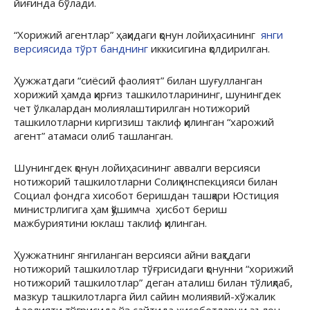
йиғинда бўлади.
“Хорижий агентлар” ҳақидаги қонун лойиҳасининг
янги
версиясида тўрт банднинг
иккисигина қолдирилган.
Ҳужжатдаги “сиёсий фаолият” билан шуғулланган
хорижий ҳамда қирғиз ташкилотларининг, шунингдек
чет ўлкалардан молиялаштирилган нотижорий
ташкилотларни киргизиш таклиф қилинган “харожий
агент” атамаси олиб ташланган.
Шунингдек қонун лойиҳасининг аввалги версияси
нотижорий ташкилотларни Солиқ инспекцияси билан
Социал фондга хисобот беришдан ташқари Юстиция
министрлигига ҳам қўшимча ҳисбот бериш
мажбуриятини юклаш таклиф қилинган.
Ҳужжатнинг янгиланган версияси айни вақтдаги
нотижорий ташкилотлар тўғрисидаги қонунни “хорижий
нотижорий ташкилотлар” деган аталиш билан тўлиқлаб,
мазкур ташкилотларга йил сайин молиявий-хўжалик