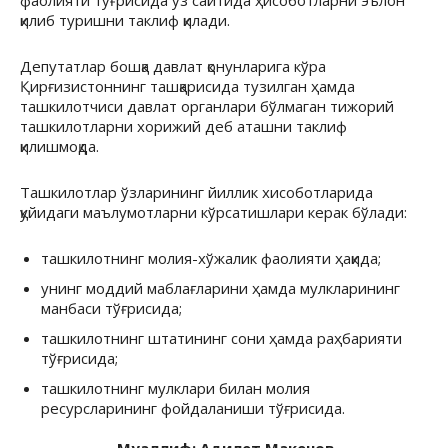
фаолияти тўғрисида ўз сайтида ҳисоботларни эълон
қилиб туришни таклиф қилади.
Депутатлар бошқа давлат қонунларига кўра
Қирғизистоннинг ташқарисида тузилган ҳамда
ташкилотчиси давлат органлари бўлмаган тижорий
ташкилотларни хорижий деб аташни таклиф
қилишмоқда.
Ташкилотлар ўзларининг йиллик хисоботларида
қуйидаги маълумотларни кўрсатишлари керак бўлади:
ташкилотнинг молия-хўжалик фаолияти ҳақида;
унинг моддий маблағларини ҳамда мулкларининг
манбаси тўғрисида;
ташкилотнинг штатининг сони ҳамда раҳбарияти
тўғрисида;
ташкилотнинг мулклари билан молия
ресурсларининг фойдаланиши тўғрисида.