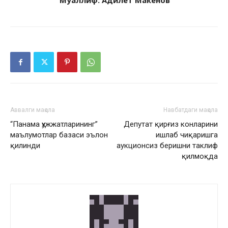
Муаллиф: Адилет Макенов
Аввалги мақола
Навбатдаги мақола
“Панама ҳужжатларининг”
Депутат қирғиз конларини
маълумотлар базаси эълон
ишлаб чиқаришга
қилинди
аукционсиз беришни таклиф
қилмоқда