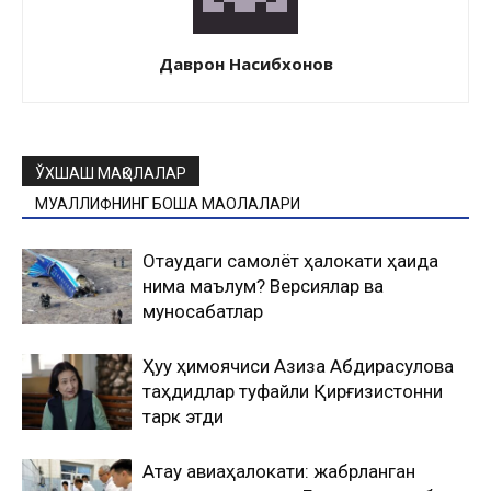
Даврон Насибхонов
ЎХШАШ МАҚОЛАЛАР
МУАЛЛИФНИНГ БОШҚА МАҚОЛАЛАРИ
Оқтаудаги самолёт ҳалокати ҳақида
нима маълум? Версиялар ва
муносабатлар
Ҳуқуқ ҳимоячиси Азиза Абдирасулова
таҳдидлар туфайли Қирғизистонни
тарк этди
Ақтау авиаҳалокати: жабрланган