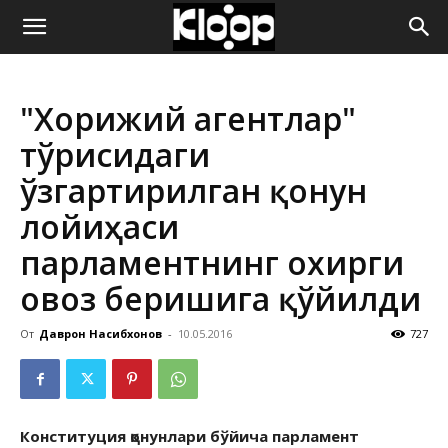
ҚИРҒИЗИСТОН
"Хорижий агентлар"
ЯНГИЛИКЛАРИ
тўғрисидаги
ўзгартирилган қонун
лойиҳаси
парламентнинг охирги
овоз беришига қўйилди
От
Даврон Насибхонов
-
10.05.2016
727
Конституция қонунлари бўйича парламент