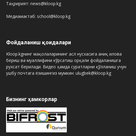
Таҳририят: news@kloop.kg
Медиамактаб: school@kloop.kg
Фойдаланиш қоидалари
Kloop.kgнинг мақолаларининг асл нусхасига аниқ илова
бериш ва муаллифини кўрсатиш орқали фойдаланишга
рухсат берилади. Видео ҳамда суратларни қўлланиш учун
ушбу почтага ёзишингиз мумкин: ulugbek@kloop.kg
Бизнинг ҳамкорлар