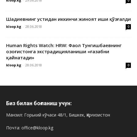
kloop.kg
-
29.06.2018
0
Шадиевнинг устидан иккинчи жиноят иши қўзғалди
kloop.kg
-
28.06.2018
0
Human Rights Watch: HRW: Фаол Тунгишбаевнинг
Қозоғистонга экстрадицияланиши «ғазабни
қайнатади»
kloop.kg
-
28.06.2018
0
Биз билан боғланиш учун:
Манзил: Горький кўчаси 48/1, Бишкек, Қирғизистон
Почта: office@kloop.kg