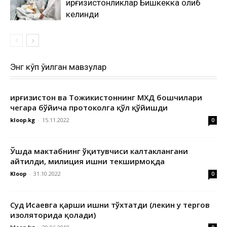
қирғизистонликлар Бишкекка олиб
келинди
Энг кўп ўқилган мавзулар
Қирғизистон ва Тожикистоннинг МХДҚ бошчилари
чегара бўйича протоколга қўл қўйишди
kloop.kg
-
15.11.2022
0
Ўшда мактабнинг ўқитувчиси калтаклангани
айтилди, милиция ишни текширмоқда
Kloop
-
31.10.2022
0
Суд Исаевга қарши ишни тўхтатди (лекин у тергов
изоляторида қолади)