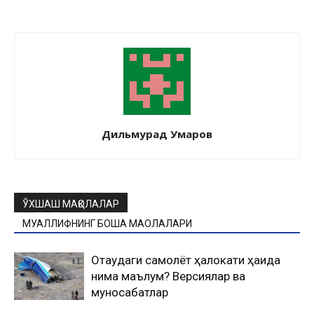
Дильмурад Умаров
ЎХШАШ МАҚОЛАЛАР
МУАЛЛИФНИНГ БОШҚА МАҚОЛАЛАРИ
Оқтаудаги самолёт ҳалокати ҳақида
нима маълум? Версиялар ва
муносабатлар