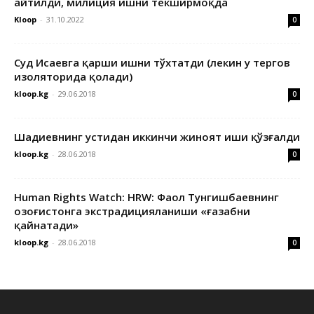
айтилди, милиция ишни текширмоқда
Kloop
-
31.10.2022
0
Суд Исаевга қарши ишни тўхтатди (лекин у тергов
изоляторида қолади)
kloop.kg
-
29.06.2018
0
Шадиевнинг устидан иккинчи жиноят иши қўзғалди
kloop.kg
-
28.06.2018
0
Human Rights Watch: HRW: Фаол Тунгишбаевнинг
Қозоғистонга экстрадицияланиши «ғазабни
қайнатади»
kloop.kg
-
28.06.2018
0