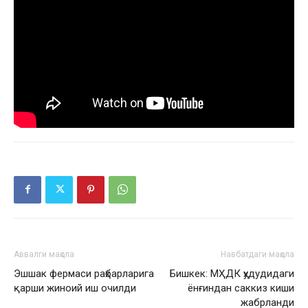
Аввалги мақола
Навбатдаги мақола
Эшшак фермаси раҳбарларига
Бишкек: МҲДК ҳудудидаги
қарши жиноий иш очилди
ёнғиндан саккиз киши
жабрланди