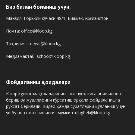
Биз билан боғланиш учун:
Манзил: Горький кўчаси 48/1, Бишкек, Қирғизистон
Почта: office@kloop.kg
Таҳририят: news@kloop.kg
Медиамактаб: school@kloop.kg
Фойдаланиш қоидалари
Kloop.kgнинг мақолаларининг асл нусхасига аниқ илова
бериш ва муаллифини кўрсатиш орқали фойдаланишга
рухсат берилади. Видео ҳамда суратларни қўлланиш учун
ушбу почтага ёзишингиз мумкин: ulugbek@kloop.kg