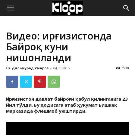
ҚИРҒИЗИСТОН
Видео: Қирғизистонда
ЯНГИЛИКЛАРИ
Байроқ куни
нишонланди
От
Дильмурад Умаров
-
04.03.2015
1930
Қирғизистон давлат байроғи қабул қилинганига 23
йил тўлди. Бу ҳодисага атаб ҳукумат Бишкек
марказида флешмоб уюштирди.