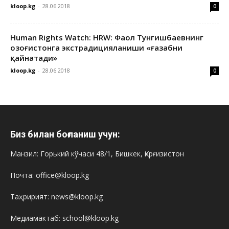
kloop.kg
-
28.06.2018
0
Human Rights Watch: HRW: Фаол Тунгишбаевнинг
Қозоғистонга экстрадицияланиши «ғазабни
қайнатади»
kloop.kg
-
28.06.2018
0
Биз билан боғланиш учун:
Манзил: Горький кўчаси 48/1, Бишкек, Қирғизистон
Почта: office@kloop.kg
Таҳририят: news@kloop.kg
Медиамактаб: school@kloop.kg