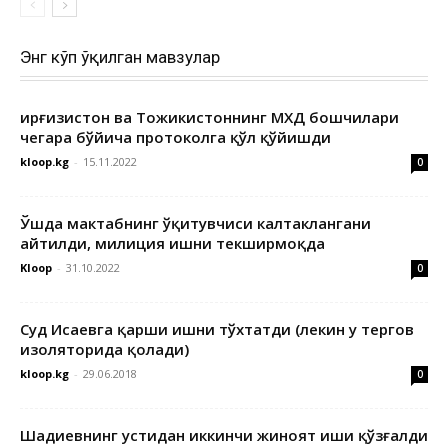
Энг кўп ўқилган мавзулар
Қирғизистон ва Тожикистоннинг МХДҚ бошчилари
чегара бўйича протоколга қўл қўйишди
kloop.kg
-
15.11.2022
0
Ўшда мактабнинг ўқитувчиси калтаклангани
айтилди, милиция ишни текширмоқда
Kloop
-
31.10.2022
0
Суд Исаевга қарши ишни тўхтатди (лекин у тергов
изоляторида қолади)
kloop.kg
-
29.06.2018
0
Шадиевнинг устидан иккинчи жиноят иши қўзғалди