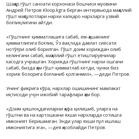
Шаҳар гўшт саноати корхонаси бошчиси муовини
Андрей Петров Kloop.kgга берган интервьюда маҳаллий
гўшт маҳсулотлари нархи халқаро нархларга узвий
боғлиқлигини айтди.
«Гўштнинг қимматлашига сабаб, ем-ҳашакнинг
қимматлигига боғлиқ. Ўз вақтида давлат сиёсати
нотўғри олиб борилган. Гўшт доим хориждан олиб
келингани сабаб, маҳаллий гўшт етиштирувчилар
касодга учрашган. Хорижда гўштнинг нархи ошгани
сабаб, бизда ҳам гўшт қимматлаб кетди, чунки биз
хориж бозорига боғланиб қолганмиз», —деди Петров.
Унинг фикрига кўра, нархлар ошишининг мамлакат
иқтисоди учун ижобий тарафлари ҳам бор.
«Доим қишлоқдагиларни ҳафа қилишиб, уларга на
гўштни ва на картошкани яхши нархларда сотишга
имконият беришмаган. Энди улар яхши пул ишлаш
имкониятига эга», —дея ҳисоблайди Петров.