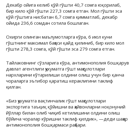
Декабр ойига келиб қўй гўшти 40,7 сомга юқорилаб,
бир кило қўй гўшти 227,3 сомга етган. Мол гўшти эса
қўй гўштига нисбатан 6,7 сомга қимматлаб, декабр
ойида 236,6 сомдан сотила бошлаган.
Охирги олинган маълумотларга кўра, 6 июл куни
гўштнинг максимал баҳоси қайд қилиниб, бир кило мол
гўшти 278,3 сомга, қўй гўшти эса 279 сомга етган.
Тайлаковнинг сўзларига кўра, антимонополия бошқарув
давлат агентлиги ҳукуматга гўшт маҳсулотлари
нархларини кўтарилиши олдини олиш учун бир қанча
чораларга эътибор қаратиш кераклигини таклиф
қилган.
«Биз ҳукуматга вақтинчалик гўшт маҳсулотлари
экспортига таъқиқ қўйишни ва ҳайвонларни ноқонуний
йўллар билан олиб чиқиб кетилишини олдини олиш
бўйича чоралар кўришни таклиф қилдик», —деди шаҳар
антимонополия бошқармаси раҳбари.