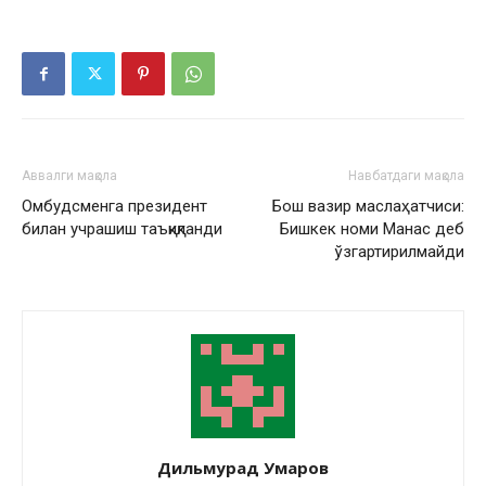
Аввалги мақола
Навбатдаги мақола
Омбудсменга президент
Бош вазир маслаҳатчиси:
билан учрашиш таъқиқланди
Бишкек номи Манас деб
ўзгартирилмайди
Дильмурад Умаров