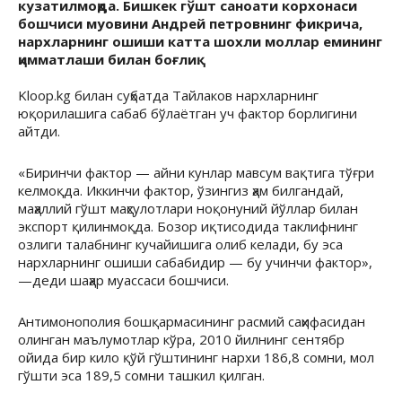
кузатилмоқда. Бишкек гўшт саноати корхонаси
бошчиси муовини Андрей петровнинг фикрича,
нархларнинг ошиши катта шохли моллар емининг
қимматлаши билан боғлиқ.
Kloop.kg билан суҳбатда Тайлаков нархларнинг
юқорилашига сабаб бўлаётган уч фактор борлигини
айтди.
«Биринчи фактор — айни кунлар мавсум вақтига тўғри
келмоқда. Иккинчи фактор, ўзингиз ҳам билгандай,
маҳаллий гўшт маҳсулотлари ноқонуний йўллар билан
экспорт қилинмоқда. Бозор иқтисодида таклифнинг
озлиги талабнинг кучайишига олиб келади, бу эса
нархларнинг ошиши сабабидир — бу учинчи фактор»,
—деди шаҳар муассаси бошчиси.
Антимонополия бошқармасининг расмий саҳифасидан
олинган маълумотлар кўра, 2010 йилнинг сентябр
ойида бир кило қўй гўштининг нархи 186,8 сомни, мол
гўшти эса 189,5 сомни ташкил қилган.