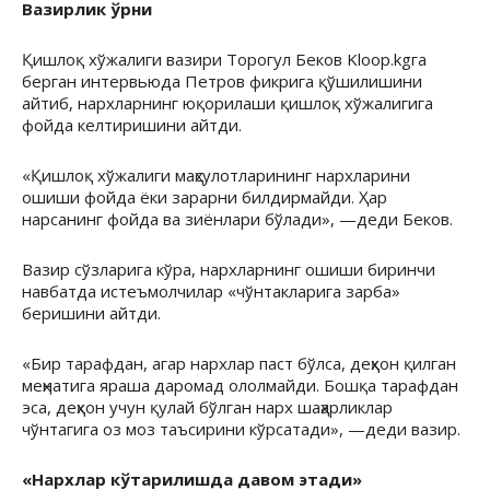
Вазирлик ўрни
Қишлоқ хўжалиги вазири Торогул Беков Kloop.kgга
берган интервьюда Петров фикрига қўшилишини
айтиб, нархларнинг юқорилаши қишлоқ хўжалигига
фойда келтиришини айтди.
«Қишлоқ хўжалиги маҳсулотларининг нархларини
ошиши фойда ёки зарарни билдирмайди. Ҳар
нарсанинг фойда ва зиёнлари бўлади», —деди Беков.
Вазир сўзларига кўра, нархларнинг ошиши биринчи
навбатда истеъмолчилар «чўнтакларига зарба»
беришини айтди.
«Бир тарафдан, агар нархлар паст бўлса, деҳқон қилган
меҳнатига яраша даромад ололмайди. Бошқа тарафдан
эса, деҳқон учун қулай бўлган нарх шаҳарликлар
чўнтагига оз моз таъсирини кўрсатади», —деди вазир.
«Нархлар кўтарилишда давом этади»