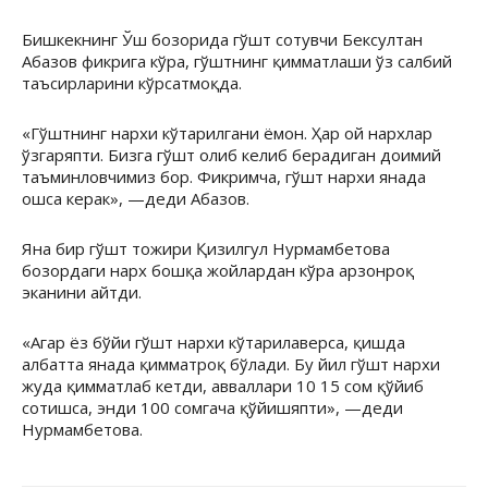
Бишкекнинг Ўш бозорида гўшт сотувчи Бексултан
Абазов фикрига кўра, гўштнинг қимматлаши ўз салбий
таъсирларини кўрсатмоқда.
«Гўштнинг нархи кўтарилгани ёмон. Ҳар ой нархлар
ўзгаряпти. Бизга гўшт олиб келиб берадиган доимий
таъминловчимиз бор. Фикримча, гўшт нархи янада
ошса керак», —деди Абазов.
Яна бир гўшт тожири Қизилгул Нурмамбетова
бозордаги нарх бошқа жойлардан кўра арзонроқ
эканини айтди.
«Агар ёз бўйи гўшт нархи кўтарилаверса, қишда
албатта янада қимматроқ бўлади. Бу йил гўшт нархи
жуда қимматлаб кетди, авваллари 10 15 сом қўйиб
сотишса, энди 100 сомгача қўйишяпти», —деди
Нурмамбетова.