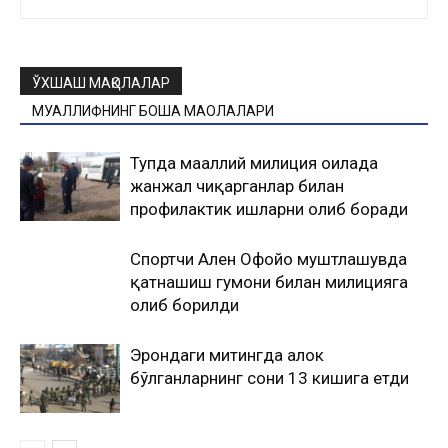
ЎХШАШ МАҚОЛАЛАР
МУАЛЛИФНИНГ БОШҚА МАҚОЛАЛАРИ
Тупда маҳаллий милиция оилада
жанжал чиқарганлар билан
профилактик ишларни олиб боради
Спортчи Ален Офойо муштлашувда
қатнашиш гумони билан милицияга
олиб борилди
Эрондаги митингда ҳалок
бўлганларнинг сони 13 кишига етди