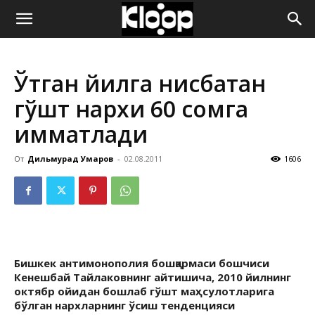
ҚИРҒИЗИСТОН
Ўтган йилга нисбатан
ЯНГИЛИКЛАРИ
гўшт нархи 60 сомга
қимматлади
От
Дильмурад Умаров
-
02.08.2011
1606
Бишкек антимонополия бошқармаси бошчиси
Кенешбай Тайлаковнинг айтишича, 2010 йилнинг
октябр ойидан бошлаб гўшт маҳсулотларига
бўлган нархларнинг ўсиш тенденцияси